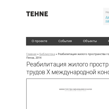
Но
Аэ
н
О проекте
События
Объекты
Главная
»
Библиотека
» Реабилитация жилого пространства г
Пенза, 2014
Реабилитация жилого простр
трудов X международной конф