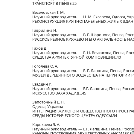
ТРАНСПОРТ В ПЕНЗЕ.25
Веселовская Т. М.
Научный руководитель — Н. М. Ексарева, Одесса, Ук
РЕКОНСТРУКЦИЯ КРУПНОПАНЕЛЬНЫХ ЖИЛЫХ ЗДАНИ
Гаврилина Н.
Научный руководитель — В. Г. Шаронова, Пенза, Рос
РУССКОЕ РЕЗНОЕ КРУЖЕВО И ЕГО АКТУАЛЬНОСТЬ НАС
Гахов Д.
Научный руководитель — Е. Н. Вечкасова, Пенза, Рос
СРЕДСТВА АРХИТЕКТУРНОЙ КОМПОЗИЦИИ..40
Гоголева О. А.
Научный руководитель — Е. Г. Лапшина, Пенза, Росс
МУЗЕИ ДЕРЕВЯННОГО ЗОДЧЕСТВА НА ТЕРРИТОРИИ Р
Езаддин Р.
Научный руководитель — Е.Г. Лапшина, Пенза, Росси
ИСКУССТВО ЗАХА ХАДИД...45
Запоточный Е. Н.
Одесса, Украина
ИНТЕГРАЦИЯ ЖИЛОГО И ОБЩЕСТВЕННОГО ПРОСТР
СРЕДЫ ИСТОРИЧЕСКОГО ЦЕНТРА ОДЕССЫ.54
Карькаева Э. А.
Научный руководитель — Е.Г. Лапшина, Пенза, Росси
КАНОНЫ ПОСТРОЕНИЯ АРХИТЕКТУРНЫХ АНСАМБЛЕЙ К