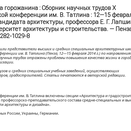
 горожанина : Сборник научных трудов X
й конференции им. В. Татлина : 12—15 февра
андидата архитектуры, профессора Е. Г. Лапшин
рситет архитектуры и строительства. — Пенза
9282-1029-8
или представители высших и средних специальных архитектурных шко
еренции им. В. Татлина (Пенза, 12—15 февраля 2014 г.) по направления
научных трудах отражены проблемы повышения качества жизни в город
изации.
узов и средних специальных учебных заведений, осуществляющих
еров, градостроителей. Статьи печатаются в авторской редакции.
еренции им. В. Татлина включены секции «Архитектура и градостроит
я профессорско-преподавательского состава средне-специальных и в
и архитектуры и дизайна».
ых России, Украины, Германии.