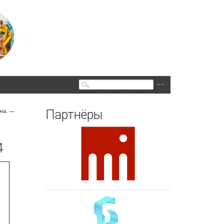
Поиск
на. —
Партнёры
4