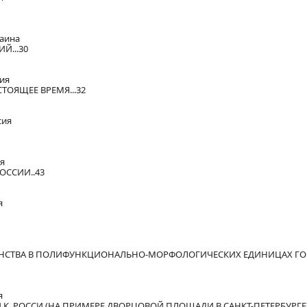
раина
Й...30
сия
ТОЯЩЕЕ ВРЕМЯ...32
сия
ия
ОССИИ..43
я
АНСТВА В ПОЛИФУНКЦИОНАЛЬНО-МОРФОЛОГИЧЕСКИХ ЕДИНИЦАХ Г
я
. РОССИ (НА ПРИМЕРЕ ДВОРЦОВОЙ ПЛОЩАДИ В САНКТ-ПЕТЕРБУРГЕ)