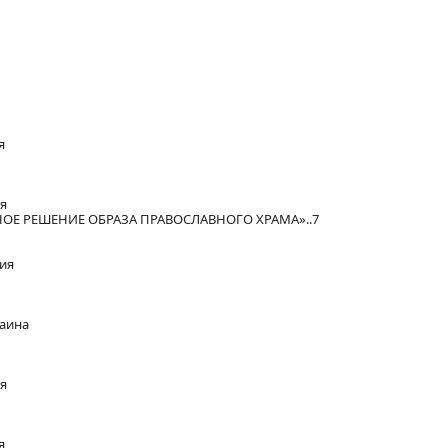
я
ия
ОЕ РЕШЕНИЕ ОБРАЗА ПРАВОСЛАВНОГО ХРАМА»..7
сия
раина
ия
я