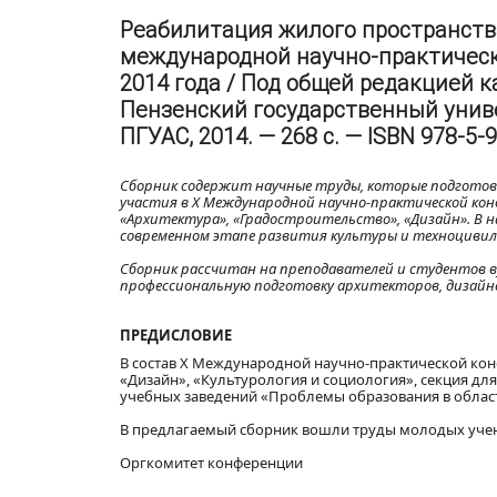
Реабилитация жилого пространства
международной научно-практическо
2014 года / Под общей редакцией к
Пензенский государственный униве
ПГУАС, 2014. — 268 с. — ISBN 978-5-
Сборник содержит научные труды, которые подготов
участия в Х Международной научно-практической конф
«Архитектура», «Градостроительство», «Дизайн». В 
современном этапе развития культуры и техноцивил
Сборник рассчитан на преподавателей и студентов в
профессиональную подготовку архитекторов, дизайн
ПРЕДИСЛОВИЕ
В состав Х Международной научно-практической конф
«Дизайн», «Культурология и социология», секция дл
учебных заведений «Проблемы образования в област
В предлагаемый сборник вошли труды молодых учен
Оргкомитет конференции