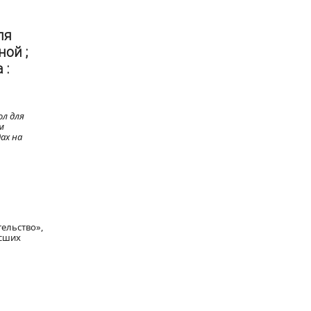
ля
ой ;
 :
л для
м
ах на
ельство»,
ысших