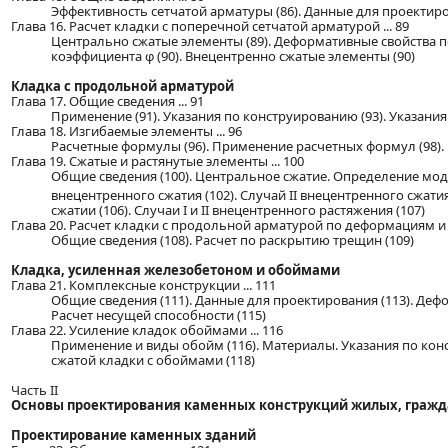
Эффективность сетчатой арматуры (86). Данные для проектиро
Глава 16. Расчет кладки с поперечной сетчатой арматурой ... 89
Центрально сжатые элементы (89). Деформативные свойства
коэффициента φ (90). Внецентренно сжатые элементы (90)
Кладка с продольной арматурой
Глава 17. Общие сведения ... 91
Применение (91). Указания по конструированию (93). Указания 
Глава 18. Изгибаемые элементы ... 96
Расчетные формулы (96). Применение расчетных формул (98)
Глава 19. Сжатые и растянутые элементы ... 100
Общие сведения (100). Центральное сжатие. Определение мод
внецентренного сжатия (102). Случай II внецентренного сжати
сжатии (106). Случаи I и II внецентренного растяжения (107)
Глава 20. Расчет кладки с продольной арматурой по деформациям и 
Общие сведения (108). Расчет по раскрытию трещин (109)
Кладка, усиленная железобетоном и обоймами
Глава 21. Комплексные конструкции ... 111
Общие сведения (111). Данные для проектирования (113). Деф
Расчет несущей способности (115)
Глава 22. Усиление кладок обоймами ... 116
Применение и виды обойм (116). Материалы. Указания по кон
сжатой кладки с обоймами (118)
Часть II
Основы проектирования каменных конструкций жилых, граж
Проектирование каменных зданий