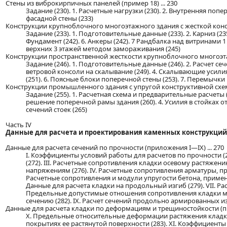
Стены из виброкирпичных панелей (пример 18) ... 230
Задание (230). 1. Расчетные нагрузки (230). 2. Внутренняя попере
фасадной стены (233)
Конструкции крупноблочного многоэтажного здания с жесткой констр
Задание (233). 1. Подготовительные данные (233). 2. Карниз (235
Фундамент (242). 6. Анкеры (242). 7 Рандбалка над витринами 
верхних 3 этажей методом замораживания (245)
Конструкции пространственной жесткости крупноблочного многоэтаж
Задание (246). 1. Подготовительные данные (246). 2. Расчет се
ветровой консоли на скалывание (249). 4. Скалывающие усилия 
(251). 6. Поясные блоки поперечной стены (253). 7. Перемычки
Конструкции промышленного здания с упругой конструктивной схемой
Задание (255). 1. Расчетная схема и предварительные расчеты (2
решение поперечной рамы здания (260). 4. Усилия в стойках от н
сечений стоек (265)
Часть IV
Данные для расчета и проектирования каменных конструкций
Данные для расчета сечений по прочности (приложения I—IX) ... 270
I. Коэффициенты условий работы для расчетов по прочности (2
(272). III. Расчетные сопротивления кладки осевому растяже
напряжениям (276). IV. Расчетные сопротивления арматуры, п
Расчетные сопротивления и модули упругости бетона, применя
Данные для расчета кладки на продольный изгиб (279). VII. Рас
Предельные допустимые отношения сопротивления кладки ме
сечению (282). IX. Расчет сечений продольно армированных и
Данные для расчета кладки по деформациям и трещиностойкости (пр
X. Предельные относительные деформации растяжения кладк
покрытиях ее растянутой поверхности (283). XI. Коэффициент