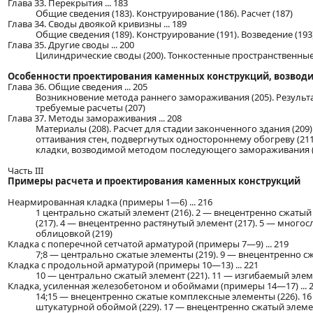
Глава 33. Перекрытия ... 183
Общие сведения (183). Конструирование (186). Расчет (187)
Глава 34. Своды двоякой кривизны ... 189
Общие сведения (189). Конструирование (191). Возведение (193).
Глава 35. Другие своды ... 200
Цилиндрические своды (200). Тонкостенные пространственные
Особенности проектирования каменных конструкций, возвод
Глава 36. Общие сведения ... 205
Возникновение метода раннего замораживания (205). Результ
требуемые расчеты (207)
Глава 37. Методы замораживания ... 208
Материалы (208). Расчет для стадии законченного здания (209).
оттаивания стен, подвергнутых одностороннему обогреву (211
кладки, возводимой методом последующего замораживания (
Часть III
Примеры расчета и проектирования каменных конструкций
Неармированная кладка (примеры 1—6) ... 216
1 центрально сжатый элемент (216). 2 — внецентренно сжатый
(217). 4 — внецентренно растянутый элемент (217). 5 — многос
облицовкой (219)
Кладка с поперечной сетчатой арматурой (примеры 7—9) ... 219
7;8 — центрально сжатые элементы (219). 9 — внецентренно сж
Кладка с продольной арматурой (примеры 10—13) ... 221
10 — центрально сжатый элемент (221). 11 — изгибаемый элеме
Кладка, усиленная железобетоном и обоймами (примеры 14—17) ... 
14;15 — внецентренно сжатые комплексные элементы (226). 
штукатурной обоймой (229). 17 — внецентренно сжатый элеме