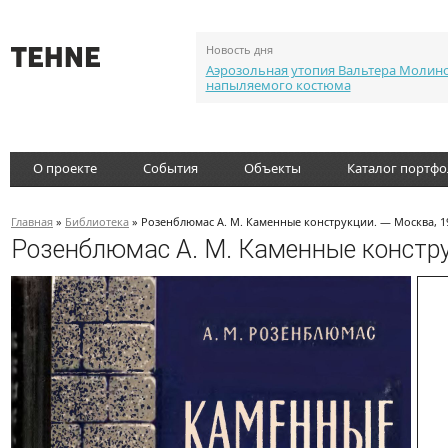
Новость дня
Аэрозольная утопия Вальтера Молин
напыляемого костюма
О проекте
События
Объекты
Каталог портф
Главная
»
Библиотека
» Розенблюмас А. М. Каменные конструкции. — Москва, 1
Розенблюмас А. М. Каменные констру