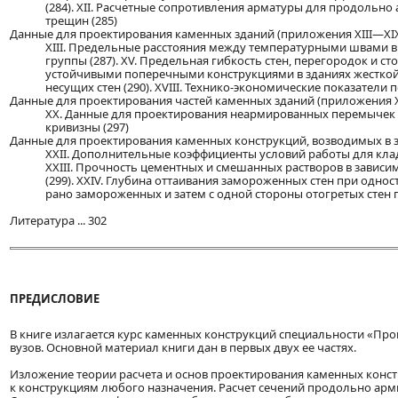
(284). XII. Расчетные сопротивления арматуры для продольн
трещин (285)
Данные для проектирования каменных зданий (приложения XIII—XIX) 
XIII. Предельные расстояния между температурными швами в н
группы (287). XV. Предельная гибкость стен, перегородок и ст
устойчивыми поперечными конструкциями в зданиях жесткой к
несущих стен (290). XVIII. Технико-экономические показатели п
Данные для проектирования частей каменных зданий (приложения XX, 
XX. Данные для проектирования неармированных перемычек (2
кривизны (297)
Данные для проектирования каменных конструкций, возводимых в зи
XXII. Дополнительные коэффициенты условий работы для кла
XXIII. Прочность цементных и смешанных растворов в завис
(299). XXIV. Глубина оттаивания замороженных стен при однос
рано замороженных и затем с одной стороны отогретых стен п
Литература ... 302
ПРЕДИСЛОВИЕ
В книге излагается курс каменных конструкций специальности «П
вузов. Основной материал книги дан в первых двух ее частях.
Изложение теории расчета и основ проектирования каменных конст
к конструкциям любого назначения. Расчет сечений продольно ар