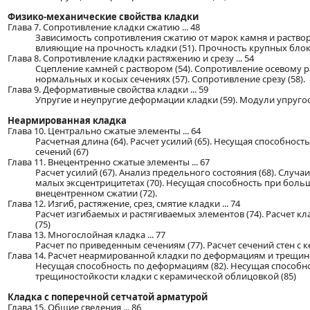
Физико-механические свойства кладки
Глава 7. Сопротивление кладки сжатию ... 48
Зависимость сопротивления сжатию от марок камня и раствора
влияющие на прочность кладки (51). Прочность крупных блоков
Глава 8. Сопротивление кладки растяжению и срезу ... 54
Сцепление камней с раствором (54). Сопротивление осевому 
нормальных и косых сечениях (57). Сопротивление срезу (58).
Глава 9. Деформативные свойства кладки ... 59
Упругие и неупругие деформации кладки (59). Модули упруго
Неармированная кладка
Глава 10. Центрально сжатые элементы ... 64
Расчетная длина (64). Расчет усилий (65). Несущая способност
сечений (67)
Глава 11. Внецентренно сжатые элементы ... 67
Расчет усилий (67). Анализ предельного состояния (68). Случ
малых эксцентрицитетах (70). Несущая способность при больш
внецентренном сжатии (72).
Глава 12. Изгиб, растяжение, срез, смятие кладки ... 74
Расчет изгибаемых и растягиваемых элементов (74). Расчет клад
(75)
Глава 13. Многослойная кладка ... 77
Расчет по приведенным сечениям (77). Расчет сечений стен с 
Глава 14. Расчет неармированной кладки по деформациям и трещинос
Несущая способность по деформациям (82). Несущая способнос
трещиностойкости кладки с керамической облицовкой (85)
Кладка с поперечной сетчатой арматурой
Глава 15. Общие сведения ... 86