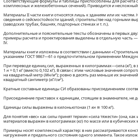
Соответствующие формулы и таблицы приспособлены для расчета с
комплексных и железобетонных сечений). Приводится и несложный р
Материалы II части книги относятся лишь к зданиям или их частям.
сведения о сейсмостойкости зданий, строительстве над горными в
(заводских трубах, башнях, подпорных стенках и т. п.).
Дополнительные и пояснительные тексты обозначены в первых двух 
примеры расчета и проектирования выделены в отдельную часть — II
IV.
Материалы книги изложены в соответствии с данными «Строительных
указанием ГОСТ 9867—61 о предпочтительном применении Междуна
При переводе единиц сил, выраженных в килограммах—сила (
кГ
), 
1
н
= 0,1
кГ
(вместо 0,102
кГ
). В связи с этим числовые значения сопр
на квадратный метр (
Мн/м
²); ровно в десять раз меньше их значен
квадратный сантиметр (
кГ/см
²).
Кратные составные единицы СИ образованы присоединением соотве
Присоединение приставок к единицам, стоящим в знаменателе, не 
Единицы силы выражены в килоньютонах (1
кн
≅ 100
кГ
).
Для понятия «вес» как силы принят термин «сила тяжести» (она, как
материалов выражен в килограммах (
кг
) по массе или в кубических 
Примеры носят комплексный характер: в них рассматриваются конс
нагружения и предельного состояния одного элемента. Такое излож