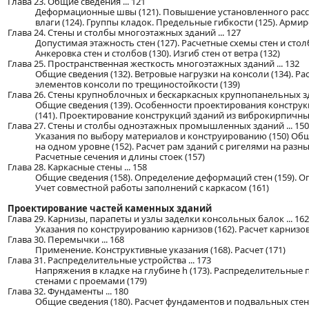
Глава 23. Общие сведения ... 121
Деформационные швы (121). Повышение установленного расст
влаги (124). Группы кладок. Предельные гибкости (125). Армир
Глава 24. Стены и столбы многоэтажных зданий ... 127
Допустимая этажность стен (127). Расчетные схемы стен и столб
Анкеровка стен и столбов (130). Изгиб стен от ветра (132)
Глава 25. Пространственная жесткость многоэтажных зданий ... 132
Общие сведения (132). Ветровые нагрузки на консоли (134). Ра
элементов консоли по трещиностойкости (139)
Глава 26. Стены крупноблочных и бескаркасных крупнопанельных зда
Общие сведения (139). Особенности проектирования констру
(141). Проектирование конструкций зданий из виброкирпичны
Глава 27. Стены и столбы одноэтажных промышленных зданий ... 150
Указания по выбору материалов и конструированию (150) Общи
на одном уровне (152). Расчет рам зданий с ригелями на разны
Расчетные сечения и длины стоек (157)
Глава 28. Каркасные стены ... 158
Общие сведения (158). Определение деформаций стен (159). Оп
Учет совместной работы заполнений с каркасом (161)
Проектирование частей каменных зданий
Глава 29. Карнизы, парапеты и узлы заделки консольных балок ... 162
Указания по конструированию карнизов (162). Расчет карнизов 
Глава 30. Перемычки ... 168
Применение. Конструктивные указания (168). Расчет (171)
Глава 31. Распределительные устройства ... 173
Напряжения в кладке на глубине h (173). Распределительные п
стенами с проемами (179)
Глава 32. Фундаменты ... 180
Общие сведения (180). Расчет фундаментов и подвальных стен 