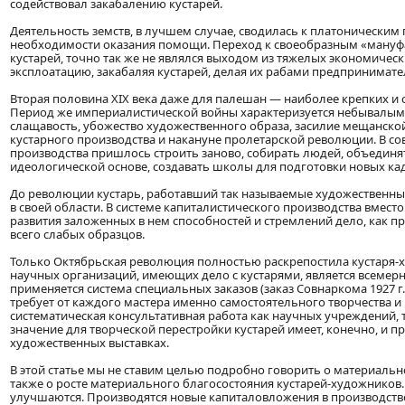
содействовал закабалению кустарей.
Деятельность земств, в лучшем случае, сводилась к платоническим
необходимости оказания помощи. Переход к своеобразным «мануфа
кустарей, точно так же не являлся выходом из тяжелых экономическ
эксплоатацию, закабаляя кустарей, делая их рабами предпринимате
Вторая половина XIX века даже для палешан — наиболее крепких и 
Период же империалистической войны характеризуется небывалым 
слащавость, убожество художественного образа, засилие мещанско
кустарного производства и накануне пролетарской революции. В со
производства пришлось строить заново, собирать людей, объединять
идеологической основе, создавать школы для подготовки новых ка
До революции кустарь, работавший так называемые художественные
в своей области. В системе капиталистического производства вмест
развития заложенных в нем способностей и стремлений дело, как п
всего слабых образцов.
Только Октябрьская революция полностью раскрепостила кустаря-
научных организаций, имеющих дело с кустарями, является всемерно
применяется система специальных заказов (заказ Совнаркома 1927 г.,
требует от каждого мастера именно самостоятельного творчества и 
систематическая консультативная работа как научных учреждений,
значение для творческой перестройки кустарей имеет, конечно, и 
художественных выставках.
В этой статье мы не ставим целью подробно говорить о материаль
также о росте материального благосостояния кустарей-художников. У
улучшаются. Производятся новые капиталовложения в производств