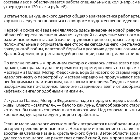
составы лаков, обеспечивается работа специальных школ (напр. сме
утверждена в 130 тысяч рублей).
В статье тов. Бакушинского дается общая характеристика работ арт
картины следует остановиться на вопросе о художественно-идеолог
Первой и основной задачей являлось здесь внедрение новой револ
областей: переключение внимания кустарей на изучение местного ко
различные моменты своей жизни: трудовые процессы, красные пра
положительные и отрицательные стороны сегодняшнего крестьянск
гражданской войны, классовой борьбы в условиях деревни, социалис
Красной армии, портреты вождей революции, наконец, иллюстриро
По вполне понятным причинам кустарю оказалось легче всего пере
однако, как правило долгое время интерпретировались по старым к
мастерами Палеха, Мстер, Федоскина. Борьба нового со старым нер
идеологическую перестройку, мастера нередко не продумывают всес
необходимым политическим, классовым критерием. Трудовые момен
изображаются по-старинке. Такой же «старинкой» веет и от изобра
кафтанах с ангелоподобными «ликами».
Искусство Палеха, Мстер и Федоскина надо в первую очередь освобо
живы. Вместо «святителя», — белого как лунь, благообразного стар
хотелось бы видеть современного колхозника. Над современным ти
костюмом, кустарю следует упорно поработать.
Если не мало идеологических ошибок встречается в изображении де
историко-революционные темы. Некоторое исключение составляют 
восстания Степана Разина, крестьянского бунта. В этой области арх
далекого прошлого, не режет глаз с такой силой, как в произведе