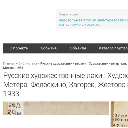
Новость дня
Аэрозольная утопия Вальтера Молин
напыляемого костюма
О проекте
События
Объекты
Каталог портф
Главная
»
Библиотека
» Русские художественные лаки : Художественные артели: 
Москва, 1933
Русские художественные лаки : Худож
Мстера, Федоскино, Загорск, Жестово 
1933