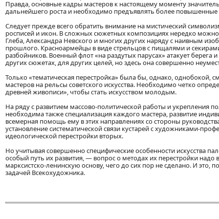
Правда, основные кадры мастеров к настоящему моменту значитель
дальнейшего роста и необходимо предъявлять более повышенные 
Следует прежде всего обратить внимание на мистический символиз
росписей и икон. В сложных сюжетных композициях нередко можно
Глеба, Александра Невского и многих других наряду с наивным и
прошлого. Красноармейцы в виде стрельцов с пищалями и секирами
разбойников. Военный флот «на раздутых парусах» атакует берега и т.
других сюжетах, для других целей, но здесь она совершенно неумес
Только «тематическая перестройка» была бы, однако, однобокой,
мастеров на рельсы советского искусства. Необходимо четко опреде
древней живописи», чтобы стать искусством молодым.
На ряду с развитием массово-политической работы и укрепления п
необходима также специализация каждого мастера, развитие индив
всемерная помощь ему в этих направлениях со стороны руководств
установление систематической связи кустарей с художниками-проф
идеологической перестройки вторых.
Но учитывая совершенно специфические особенности искусства па
особый путь их развития, — вопрос о методах их перестройки надо
марксистско-ленинскую основу, чего до сих пор не сделано. И это,
задачей Всекохудожника.