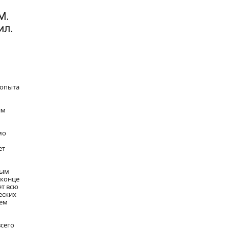
М.
ил.
 опыта
им
мо
ет
ным
 конце
ет всю
еских
ием
всего