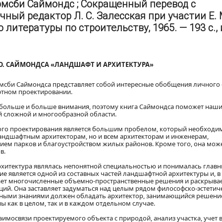
рмсби Саймондс ; Сокращенный перевод с
чный редактор Л. С. Залесская при участии Е. 
литературы по строительству, 1965. — 193 с., 
О. САЙМОНДСА «ЛАНДШАФТ И АРХИТЕКТУРА»
мсби Саймондса представляет собой интересные обобщения личного
фтном проектировании.
е больше и больше внимания, поэтому книга Саймондса поможет наш
й сложной и многообразной области.
ного проектирования является большим пробелом, который необходи
ландшафтным архитекторам, но и всем архитекторам и инженерам,
ем парков и благоустройством жилых районов. Кроме того, она мож
в.
рхитектура являлась непонятной специальностью и понималась глав
ие является одной из составных частей ландшафтной архитектуры и, в
ает многочисленные объемно-пространственные решения и раскрыва
й. Она заставляет задуматься над целым рядом философско-эстетич
ирными знаниями должен обладать архитектор, занимающийся решен
 как в целом, так и в каждом отдельном случае.
аимосвязи проектируемого объекта с природой, анализ участка, учет 