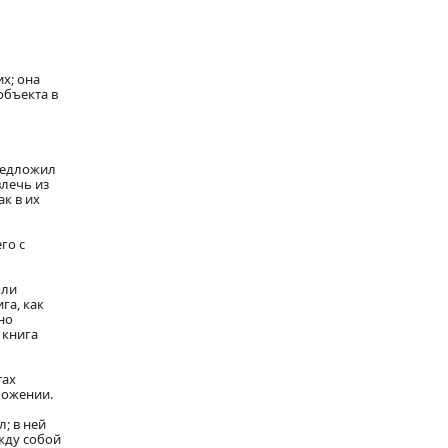
х; она
объекта в
предложил
влечь из
к в их
го с
ыли
га, как
но
 книга
тах
ложении.
; в ней
жду собой