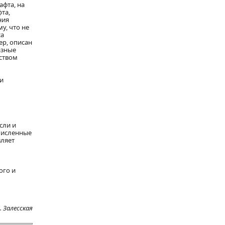
афта, на
та,
ния
у, что не
са
ер, описан
азные
нством
 и
сли и
численные
вляет
ого и
С. Залесская