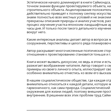
Эстетическое начало доминирует в книге Саймондса,
точном знании функции проектируемого объекта, на
строительного объекта. Акцентирование положитель
действительно приводят к полному синтезу искусств
знаем полностью всех местных условий и не знакоми
прекрасны описания природы и анализ участков, рас
процесс изучения участка японским ландшафтным ар
часы дня. И только после такого детального изучен
вокруг него.
Какие интересные анализы делает автор в вопросах 
сооружения, перспективы и целого ряда планирово
Автор раскрывает многочисленные поэтические стор
отношение к проектированию становится тоньше и г
Книга может вызвать дискуссии, но ведь в этом и е
разжигает воображение читателя. Автор говорит о
примеры из своего личного опыта, иллюстрирует сво
особенно внимательно отнестись ко всем его выска
В нашем социалистическом обществе, где каждая от
внимательно относиться к каждой детали, которую 
гармоничного, как сама природа. Социалистический
окружение для жизни людей, поэтому внешние прост
внутренние. В решении всех этих проблем труд Сайм