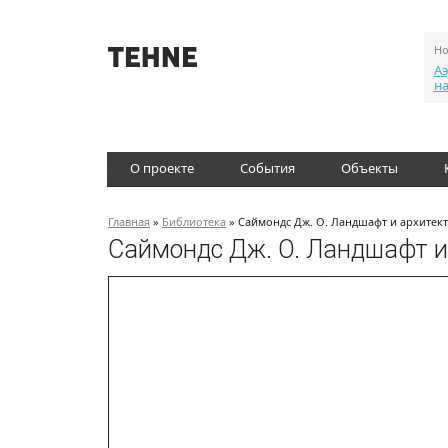
Но
Аэ
н
О проекте
События
Объекты
Главная
»
Библиотека
» Саймондс Дж. О. Ландшафт и архитект
Саймондс Дж. О. Ландшафт и 