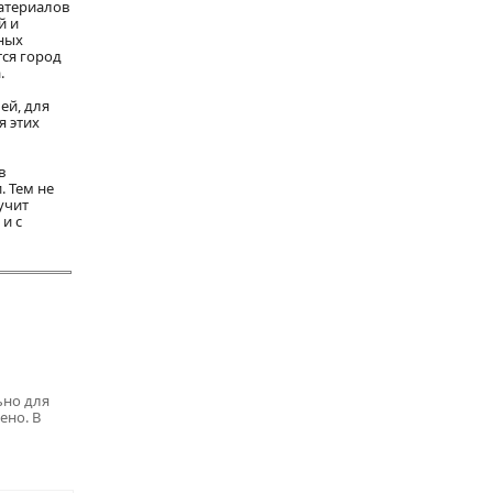
материалов
й и
ных
ся город
.
ей, для
я этих
в
 Тем не
учит
и с
ьно для
ено. В