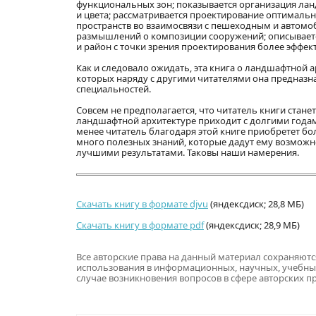
функциональных зон; показывается организация лан
и цвета; рассматривается проектирование оптималь
пространств во взаимосвязи с пешеходным и автом
размышлений о композиции сооружений; описываетс
и район с точки зрения проектирования более эффе
Как и следовало ожидать, эта книга о ландшафтной а
которых наряду с другими читателями она предназна
специальностей.
Совсем не предполагается, что читатель книги стане
ландшафтной архитектуре приходит с долгими годам
менее читатель благодаря этой книге приобретет бо
много полезных знаний, которые дадут ему возможн
лучшими результатами. Таковы наши намерения.
Скачать книгу в формате djvu
(яндексдиск; 28,8 МБ)
Скачать книгу в формате pdf
(яндексдиск; 28,9 МБ)
Все авторские права на данный материал сохраняют
использования в информационных, научных, учебны
случае возникновения вопросов в сфере авторских п