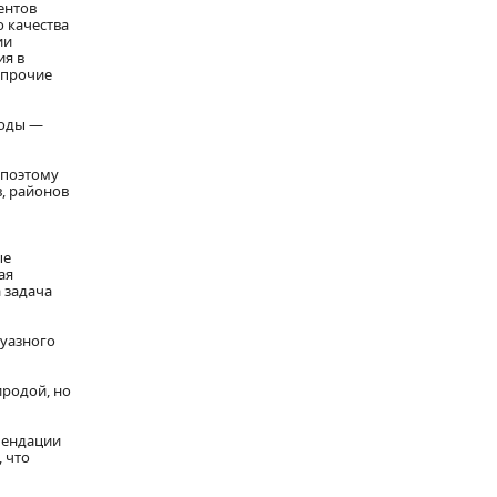
ентов
 качества
ии
ия в
 прочие
роды —
 поэтому
, районов
ые
ая
 задача
жуазного
иродой, но
мендации
 что