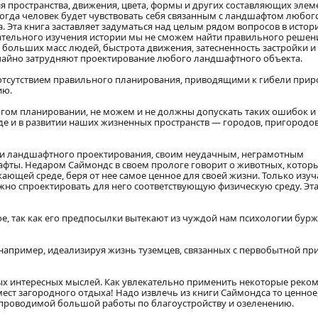
 пространства, движения, цвета, формы и других составляющих элем
гда человек будет чувствовать себя связанным с ландшафтом любого
. Эта книга заставляет задуматься над целым рядом вопросов в истор
ательного изучения истории мы не сможем найти правильного решен
 больших масс людей, быстрота движения, затесненность застройки и
чайно затрудняют проектирование любого ландшафтного объекта.
 отсутствием правильного планирования, приводящими к гибели при
ию.
огом планировании, не можем и не должны допускать таких ошибок и
де и в развитии наших жизненных пространств — городов, пригородов
ми ландшафтного проектирования, своим неудачным, неграмотным
фты. Недаром Саймондс в своем прологе говорит о животных, котор
ающей среде, беря от нее самое ценное для своей жизни. Только изуч
жно спроектировать для него соответствующую физическую среду. Эта
ное, так как его предпосылки вытекают из чуждой нам психологии бур
например, идеализируя жизнь туземцев, связанных с первобытной пр
вых интересных мыслей. Как увлекательно применить некоторые реко
ест загородного отдыха! Надо извлечь из книги Саймондса то ценное,
 проводимой большой работы по благоустройству и озеленению.