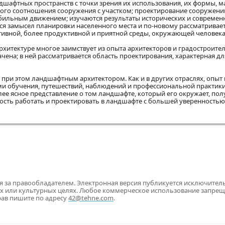
дшафтных пространств с точки зрения их использования, их формы, 
ного соотношения сооружения с участком; проектирование сооружени
обильным движением; изучаются результаты исторических и современ
я замысел планировки населенного места и по-новому рассматривает
ктивной, более продуктивной и приятной среды, окружающей человека
рхитектуре многое заимствует из опыта архитекторов и градостроител
чена; в ней рассматривается область проектирования, характерная дл
т при этом ландшафтным архитектором. Как и в других отраслях, опыт 
и обучения, путешествий, наблюдений и профессиональной практики.
лее ясное представление о том ландшафте, который его окружает, пол
ость работать и проектировать в ландшафте с большей уверенностью 
ся за правообладателем. Электронная версия публикуется исключител
х или культурных целях. Любое коммерческое использование запрещ
рав пишите по адресу
42@tehne.com
.