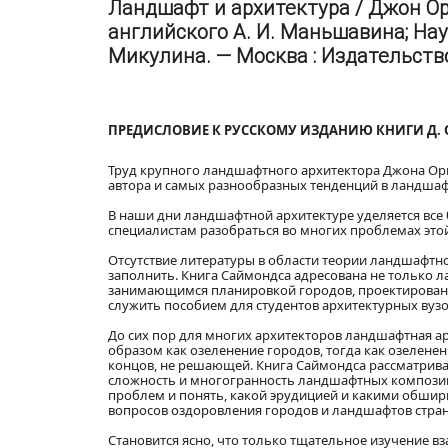
Ландшафт и архитектура / Джон О
английского А. И. Маньшавина; Нау
Микулина. — Москва : Издательство 
ПРЕДИСЛОВИЕ К РУССКОМУ ИЗДАНИЮ КНИГИ Д. 
Труд крупного ландшафтного архитектора Джона Ор
автора и самых разнообразных тенденций в ландша
В наши дни ландшафтной архитектуре уделяется вс
специалистам разобраться во многих проблемах это
Отсутствие литературы в области теории ландшафт
заполнить. Книга Саймондса адресована не только 
занимающимся планировкой городов, проектировани
служить пособием для студентов архитектурных вузо
До сих пор для многих архитекторов ландшафтная а
образом как озеленение городов, тогда как озеленен
концов, не решающей. Книга Саймондса рассматрив
сложность и многогранность ландшафтных композици
проблем и понять, какой эрудицией и какими обш
вопросов оздоровления городов и ландшафтов страны
Становится ясно, что только тщательное изучение вз