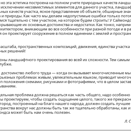
 но эта эстетика построена на полном учете природных качеств ландш
 исключении несовместимых элементов для данного участка, ландшаф
ных качеств участка, ясное представление об объекте, обширные зна
а и природы. Как часто мы делаем недопустимые ошибки только потом
мся тщательно с тем участком, на котором будем строить! У Саймонд
крывающие их основные достоинства и недостатки. Как тонко, наприм
хитектором, вникающим во все особенности при разной погоде и в р
ия он проектирует сооружение в полном единении с землей и простра
масштаба, пространственных композиций, движения, единства участка
чных решений!
оны ландшафтного проектирования во всей их сложности. Тем самым
лубже.
сть достоинство любого труда — когда он вызывает многочисленные мы
 серьезных проблемах живым, увлекательным языком, приводит много
п положения схемами, рисунками и фотографиями, что в целом заста
зываниям.
дельная проблема должна решаться как часть общего, надо особенно
мы проектируем, чтобы создать ощущение целого, такого же прекрасн
 город, построенный на благо нашего народа, должен создать лучшее
ранства вокруг нас должны быть так же тщательно обработаны, как и
ондса может быть нам очень полезен.
Л. 