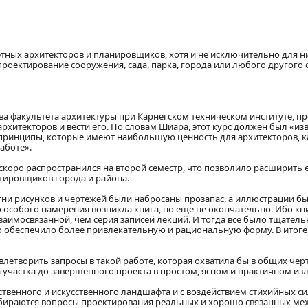
тных архитекторов и планировщиков, хотя и не исключительно для ни
проектирование сооружения, сада, парка, города или любого другого 
ва факультета архитектуры при Карнегском техническом институте, 
архитекторов и вести его. По словам Шиара, этот курс должен был «из
 принципы, которые имеют наибольшую ценность для архитекторов, ка
аботе».
скоро распространился на второй семестр, что позволило расширить е
тировщиков города и района.
отни рисунков и чертежей были набросаны прозапас, а иллюстрации б
го особого намерения возникла книга, но еще не окончательно. Ибо кни
заимосвязанной, чем серия записей лекций. И тогда все было тщатель
 обеспечило более привлекательную и рациональную форму. В итоге
летворить запросы в такой работе, которая охватила бы в общих чер
участка до завершенного проекта в простом, ясном и практичном из
твенного и искусственного ландшафта и с воздействием стихийных сил
збираются вопросы проектирования реальных и хорошо связанных ме