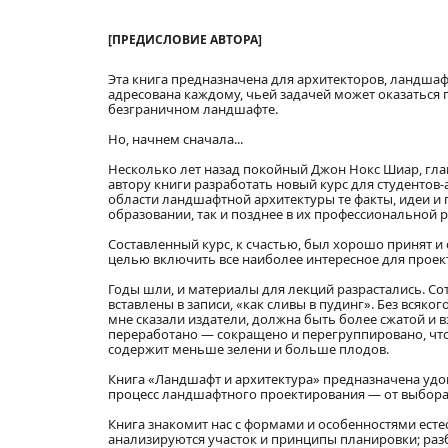
[ПРЕДИСЛОВИЕ АВТОРА]
Эта книга предназначена для архитекторов, ландшаф
адресована каждому, чьей задачей может оказаться 
безграничном ландшафте.
Но, начнем сначала...
Несколько лет назад покойный Джон Нокс Шиар, гла
автору книги разработать новый курс для студентов-
области ландшафтной архитектуры те факты, идеи и
образовании, так и позднее в их профессиональной р
Составленный курс, к счастью, был хорошо принят и 
целью включить все наиболее интересное для проек
Годы шли, и материалы для лекций разрастались. С
вставлены в записи, «как сливы в пудинг». Без всяко
мне сказали издатели, должна быть более сжатой и в
переработано — сокращено и перегруппировано, что
содержит меньше зелени и больше плодов.
Книга «Ландшафт и архитектура» предназначена удов
процесс ландшафтного проектирования — от выбора 
Книга знакомит нас с формами и особенностями естес
анализируются участок и принципы планировки; ра