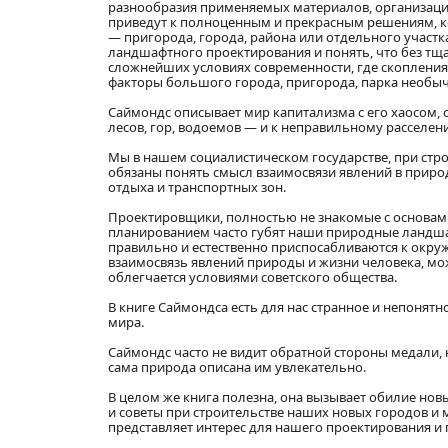
разнообразия применяемых материалов, организация
приведут к полноценным и прекрасным решениям, ко
— пригорода, города, района или отдельного участка
ландшафтного проектирования и понять, что без тщ
сложнейших условиях современности, где скопления
факторы большого города, пригорода, парка необы
Саймондс описывает мир капитализма с его хаосом,
лесов, гор, водоемов — и к неправильному расселен
Мы в нашем социалистическом государстве, при стр
обязаны понять смысл взаимосвязи явлений в приро
отдыха и транспортных зон.
Проектировщики, полностью не знакомые с основа
планированием часто губят наши природные ландша
правильно и естественно приспосабливаются к окруж
взаимосвязь явлений природы и жизни человека, мо
облегчается условиями советского общества.
В книге Саймондса есть для нас странное и непонят
мира.
Саймондс часто не видит обратной стороны медали, 
сама природа описана им увлекательно.
В целом же книга полезна, она вызывает обилие но
и советы при строительстве наших новых городов и м
представляет интерес для нашего проектирования и