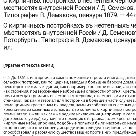
О кирпичных постройках в нестепных черно
местностях внутренней России / Д. Семенов. 
Типография В. Демакова, цензура 1879. — 44 с.
О кирпичныхъ постройкахъ въ нестепныхъ 
мѣстностяхъ внутренней Россіи / Д. Семеновъ
Петербургъ : Типографія В. Демакова, цензура 
ил.
[Фрагмент текста книги]
<...> До 1861 г. из кирпича и камня помещики строили иногда здания
сельских построек, как то: церкви, заводы и большие барские дома, 
некоторые не жилые здания, как например конюшни и сараи, а из х
как строения, подверженные наибольшей опасности от огня. Кресть
почти всегда строились из лесного материала, с плетневыми и отча
стенками. Так как материал для постройки в большей части случаев
помещичьим крестьянам их владельцами из собственных лесных да
крестьянам из казенных лесных дач, то конечно о кирпичных постро
помышляли. Были, как самые редкие исключения (например, в селе 
данковского уезда), случаи, что помещик отстраивал всем крестьян
кирпичные избы. Впрочем, подобные попытки были настолько неу
отношении, что они скорее дискредитировали дело кирпичных пост
способствовали рассеянию существовавших против них предубежд