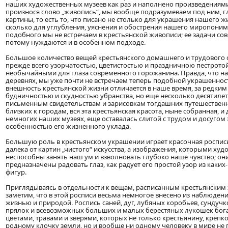
наших художественных музеев как раз и наполнено произведениями 
произнося слово „живопись“, мы вообще подразумеваем под ним, 
картины, то есть то, что писано не столько для украшения нашего ж
сколько для углубления, уяснения и обострения нашего миропоним
подобного мы не встречаем в крестьянской живописи; ее задачи со
потому нуждаются и в особенном подходе.
Большое количество вещей крестьянского домашнего и трудового 
прежде всего узорчатостью, цветистостью и праздничною пестрото
необычайными для глаза современного горожанина. Правда, что на 
деревнях, мы уже почти не встречаем теперь подобной украшенности
внешность крестьянской жизни отличается в наше время, за редки
будничностью и скудностью убранства, но еще несколько десятилети
письменным свидетельствам и зарисовкам тогдашних путешественни
близких к городам, вся эта крестьянская красота, ныне собранная, и
немногих наших музеях, еще оставалась слитой с трудом и досуго
особенностью его жизненного уклада.
Большую роль в крестьянском украшении играет красочная роспись,
далека от картин „чистого“ искусства, а изображения, которыми худ
неспособны занять наш ум и взволновать глубоко наше чувство; он
предназначены радовать глаз, как радует его простой узор из каки
фигур.
Приглядываясь в отдельности к вещам, расписанным крестьянским
заметим, что в этой росписи весьма немногое внесено из наблюде
жизнью и природой. Роспись саней, дуг, лубяных коробьев, сундучк
прялок и всевозможных больших и малых берестяных лукошек бог
цветами, травами и зверями, которых не только крестьянину, крепк
родному клочку земли, но и вообще ни одному человеку в мире не