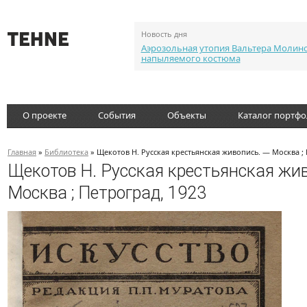
Новость дня
Аэрозольная утопия Вальтера Молин
напыляемого костюма
О проекте
События
Объекты
Каталог портф
Главная
»
Библиотека
» Щекотов Н. Русская крестьянская живопись. — Москва ; 
Щекотов Н. Русская крестьянская жи
Москва ; Петроград, 1923