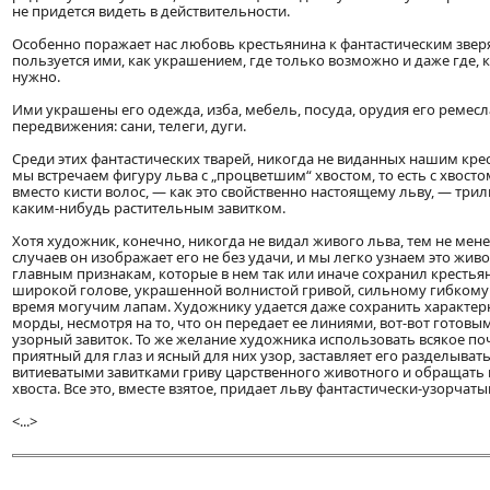
не придется видеть в действительности.
Особенно поражает нас любовь крестьянина к фантастическим звер
пользуется ими, как украшением, где только возможно и даже где, к
нужно.
Ими украшены его одежда, изба, мебель, посуда, орудия его ремесла
передвижения: сани, телеги, дуги.
Среди этих фантастических тварей, никогда не виданных нашим кре
мы встречаем фигуру льва с „процветшим“ хвостом, то есть с хвост
вместо кисти волос, — как это свойственно настоящему льву, — три
каким-нибудь растительным завитком.
Хотя художник, конечно, никогда не видал живого льва, тем не мен
случаев он изображает его не без удачи, и мы легко узнаем это жив
главным признакам, которые в нем так или иначе сохранил крестьян
широкой голове, украшенной волнистой гривой, сильному гибкому т
время могучим лапам. Художнику удается даже сохранить характе
морды, несмотря на то, что он передает ее линиями, вот-вот готовы
узорный завиток. То же желание художника использовать всякое по
приятный для глаз и ясный для них узор, заставляет его разделыват
витиеватыми завитками гриву царственного животного и обращать 
хвоста. Все это, вместе взятое, придает льву фантастически-узорчаты
<...>