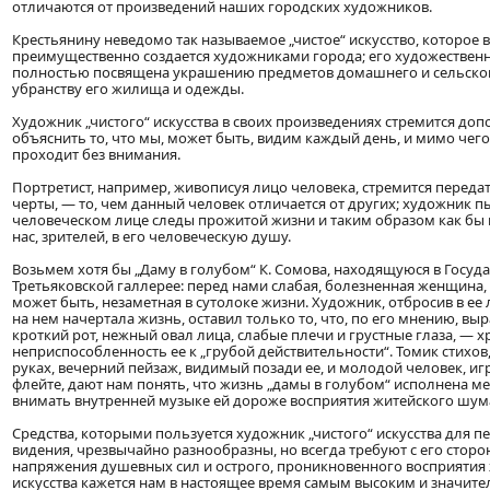
отличаются от произведений наших городских художников.
Крестьянину неведомо так называемое „чистое“ искусство, которое 
преимущественно создается художниками города; его художествен
полностью посвящена украшению предметов домашнего и сельского
убранству его жилища и одежды.
Художник „чистого“ искусства в своих произведениях стремится доп
объяснить то, что мы, может быть, видим каждый день, и мимо чег
проходит без внимания.
Портретист, например, живописуя лицо человека, стремится переда
черты, — то, чем данный человек отличается от других; художник п
человеческом лице следы прожитой жизни и таким образом как бы 
нас, зрителей, в его человеческую душу.
Возьмем хотя бы „Даму в голубом“ К. Сомова, находящуюся в Госуд
Третьяковской галлерее: перед нами слабая, болезненная женщина, т
может быть, незаметная в сутолоке жизни. Художник, отбросив в ее 
на нем начертала жизнь, оставил только то, что, по его мнению, вы
кроткий рот, нежный овал лица, слабые плечи и грустные глаза, — х
неприспособленность ее к „грубой действительности“. Томик стихов
руках, вечерний пейзаж, видимый позади ее, и молодой человек, и
флейте, дают нам понять, что жизнь „дамы в голубом“ исполнена ме
внимать внутренней музыке ей дороже восприятия житейского шум
Средства, которыми пользуется художник „чистого“ искусства для п
видения, чрезвычайно разнообразны, но всегда требуют с его стор
напряжения душевных сил и острого, проникновенного восприятия 
искусства кажется нам в настоящее время самым высоким и значит