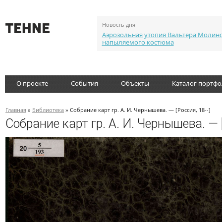
Новость дня
Аэрозольная утопия Вальтера Молин
напыляемого костюма
О проекте
События
Объекты
Каталог портф
Главная
»
Библиотека
» Собрание карт гр. А. И. Чернышева. — [Россия, 18--]
Собрание карт гр. А. И. Чернышева. — [