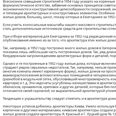
Всесоюзное совещание строителей в 1954 году указало на коренные 
формалистическое эстетство, забвение основных принципов советс
экономичности и конструктивной целесообразности сооружений, ин
и типизации архитектурных и конструктивных элементов. Особенно
жилых домов, больниц, школ, показу которых в Ежегоднике за 1952 
Если учесть колоссальные масштабы нашего массового строительств
стать дополнительным источником средств для строительства соте
При отборе материалов для Ежегодника за 1952 год редакционная к
опубликования именно из-за того, что архитектура этих жилых дом
Так, например, в 1952 году построено много жилых домов в Запоро
показана лишь небольшая часть построенных домов. Так, ряд домо
безудержным нагромождением архитектурных форм и деталей, поро
Однако и те построенные в 1952 году жилые дома, которые включе
страдают рядом серьезных недостатков. Так, например, нельзя при
(многие комнаты имеют изрезанную форму), жилых домов на проспе
взаиморасположения вспомогательных помещений в четырехкомнатн
(разнобой в модульной сетке, обусловивший многоразмерность ком
квартире) и т. д. Эти недочеты усугублены излишествами в архитек
обелисков, орнаментов, креповок и других деталей, которые без 
отличаются своей скромной, но выразительной архитектурой упомя
Тенденцию к украшательству следует отметить и в архитектуре дома №
Некоторых успехов добились архитекторы Киева. Умело используя 
кирпичом и другими материалами, киевские архитекторы создали 
жилых домов создали архитекторы Я. Красный и Г. Луцкий (дом № 12 