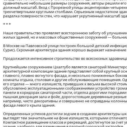
сравнительно небольшие размеры сооружения, авторы решили его 
должный масштаб. Вход с Прорезной улицы акцентирован четырех
трехчетвертными круглыми столбами. Серьезным недостатком здан
разделка поверхности стен, что нарушает укрупненный масштаб здан
* * *
Наше правительство проявляет всестороннюю заботу об улучшении б
жилых зданий, но и массовых общественных сооружений — больниц, 
В Москве на Павловской улице построен большой детский инфекцион
Сурис). Скромная архитектура здания хорошо выражает назначение
Продолжается интенсивное строительство во всесоюзных здравницах
Крупнейшим сооружением Цхалтубо является санаторий Министерст
архитектурной композиции здание представляет собой крупный ос
главного, плавно вогнутого фасада, и несколько пониженных боков
комнаты отдыха, столовая и другие обслуживающие помещения. Однак
его отделке — много излишеств, приведших к весьма высокой стоим
обусловлено эксплуатационными соображениями устройство громад
панели в коридорах санаторной части, отделка дорогими породами 
пышная декорация зала и фойе, дорогостоящие деревянные резные 
например, чисто декоративны и совершенно не оправданы колонны,
фасада левого крыла здания.
Определенных успехов достигли зодчие в создании архитектуры шк
выглядят тем значительнее на фоне излишеств, которыми отличаетс
Компактное размещение классов и рекреаций, достигнутое за счет 
здания, удобного для размещения в плотной городской застройке.