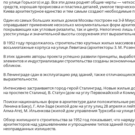
по улице Горького) и др. Все эти дома роднят общие черты — четко
средств, хорошая прорисовка и пластика деталей, умелое творчес
Киева архитектурное единство и тем самым создают необходимые 
Один из самых больших жилых домов Москвы построен на 3-й Миусск
оправдывает применение несколько монументальных форм архитек
покрывающих как угловые ризалиты, так и центр. Нелогично лишь 
узости улицы и значительной высоты сооружения этот выразительн
В 1952 году продолжалось строительство крупных жилых массивов в
восьмиэтажные корпуса на улице Левитана (архитекторы 3. М. Розенфе
В этих зданиях авторы проекта успешно развили принципы, выраб
элементов и индустриализации строительства созданы экономичн
обликом.
В Ленинграде сдан в эксплуатацию ряд зданий, также отличающихс
выразительности.
Интенсивно застраивается город-герой Сталинград. Новые жилые до
на проспекте Сталина), B. Статун (дом на углу Первомайской и Комм
Поиски национальных форм в архитектуре дали положительные резу
Ленина в Баку), Г. Али-Заде (жилой дом на углу улиц 28 апреля и ле
Алма-Ате), М. Ильенкова (жилой дом управления Турксиба на улице К
Обзор жилищного строительства за 1952 год показывает, что наряд
архитекторов над удешевлением и упрощением типов зданий получ
неоправданных излишеств.