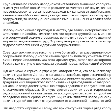
Крупнейшее по своему народнохозяйственному значению сооружени
знаменует собой новый этап в развитии отечественной науки, техни
первенец строительства новых судоходных каналов в нашей стране,
канала имени Москвы были уже сделаны шаги к гармоничному арх
сооружений, то Волго-Донской канал имени В. И. Ленина являет со
ансамбля.
Волго-Донской канал проходит в местах, где велись исторические
Отечественной войны. Вместе с тем это одна из крупнейших мирных 
его сооружений зодчие стремились воплотить героические идеи по
мирный созидательный труд. Эту тему авторы проекта пытались отр
гидроэлектростанцией и другими сооружениями.
Советская архитектура накопила уже богатый опыт разрешения сло
сооружений Волго-Донского канала сделали попытку сочетать этот 
XVIII и первой половины XIX века, архитектуры, в свое время хоро
Россию как могучую державу, за русский народ, победивший в Отече
Однако можно серьезно упрекнуть авторов в том, что во многих случ
архитектура Волго-Донского канала должна быть прогрессивной, п
Поэтому обращение авторов к художественному наследию должно б
традиций и их творческого использования для создания новаторско
канала не везде достигнуто. В некоторых зданиях и сооружениях к
классическим образцам. Это чувствуется в архитектуре и гидростан
ряда сооружений канала слишком ассоциируются с архитектурой пер
передовом инженерном сооружении, каким является Волго-Донской
архитектурной логики, к отступлениям от жизненной правды, от дей
Эти недостатки привели к тому, что архитектурная форма ряда соо