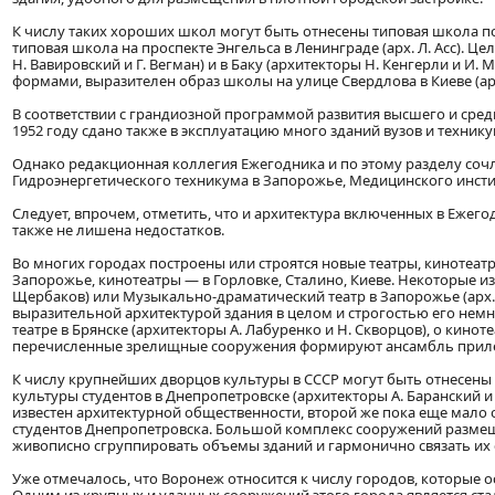
К числу таких хороших школ могут быть отнесены типовая школа по 
типовая школа на проспекте Энгельса в Ленинграде (арх. Л. Асс). 
Н. Вавировский и Г. Вегман) и в Баку (архитекторы Н. Кенгерли и 
формами, выразителен образ школы на улице Свердлова в Киеве (арх
В соответствии с грандиозной программой развития высшего и сред
1952 году сдано также в эксплуатацию много зданий вузов и технику
Однако редакционная коллегия Ежегодника и по этому разделу соч
Гидроэнергетического техникума в Запорожье, Медицинского инстит
Следует, впрочем, отметить, что и архитектура включенных в Еже
также не лишена недостатков.
Во многих городах построены или строятся новые театры, кинотеатры
Запорожье, кинотеатры — в Горловке, Сталино, Киеве. Некоторые из э
Щербаков) или Музыкально-драматический театр в Запорожье (арх
выразительной архитектурой здания в целом и строгостью его нем
театре в Брянске (архитекторы А. Лабуренко и Н. Скворцов), о киноте
перечисленные зрелищные сооружения формируют ансамбль приле
К числу крупнейших дворцов культуры в СССР могут быть отнесены 
культуры студентов в Днепропетровске (архитекторы А. Баранский и
известен архитектурной общественности, второй же пока еще мало о
студентов Днепропетровска. Большой комплекс сооружений размеще
живописно сгруппировать объемы зданий и гармонично связать их
Уже отмечалось, что Воронеж относится к числу городов, которые 