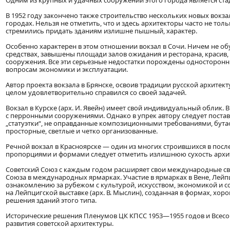
Одним из крупных и удачных сооружений этого города является ст
В 1952 году закончено также строительство нескольких новых вокзал
городах. Нельзя не отметить, что и здесь архитекторы часто не то
стремились придать зданиям излишне пышный, характер.
Особенно характерен в этом отношении вокзал в Сочи. Ничем не о
средствах, завышены площади залов ожидания и ресторана, красив, 
сооружения. Все эти серьезные недостатки порождены односторон
вопросам экономики и эксплуатации.
Автор проекта вокзала в Брянске, освоив традиции русской архитекту
целом удовлетворительно справился со своей задачей.
Вокзал в Курске (арх. И. Явейн) имеет свой индивидуальный облик.
с перронными сооружениями. Однако в упрек автору следует поста
„статуэтки“, не оправданные композиционными требованиями, бутаф
просторные, светлые и четко организованные.
Речной вокзал в Красноярске — один из многих строившихся в пос
пропорциями и формами следует отметить излишнюю сухость архит
Советский Союз с каждым годом расширяет свои международные связ
Союза в международных ярмарках. Участие в ярмарках в Вене, Лейп
ознакомлению за рубежом с культурой, искусством, экономикой и 
на Лейпцигской выставке (арх. В. Мыслин), созданная в формах, х
решения зданий этого типа.
Исторические решения Пленумов ЦК КПСС 1953—1955 годов и Всесо
развития советской архитектуры.