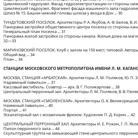
Цимлянский гидроузел. Фасад гидроэлектростанции со стороны нижне
Цимлянский гидроузел. Фрагмент фасада машинного зала гидроэлект
Шлюз № 15. Башни нижней головы шлюза у входа в Дон ... 30
ТУНДУТОВСКИЙ ПОСЕЛОК. Архитекторы Р. А. Якубов, А. Ф. Белов, В. И.
Панорама застройки общественного центра поселка со стороны канал
Генеральный план поселка ... 31
Панорама жилой застройки со стороны канала. Жилые дома на магист
32—33
МАРИНОВСКИЙ ПОСЕЛОК. Клуб с залом на 150 мест, типовой. Авторы п
Общий вид ... 34
План ... 34
СТАНЦИИ МОСКОВСКОГО МЕТРОПОЛИТЕНА ИМЕНИ Л. М. КАГАН
МОСКВА, СТАНЦИЯ «АРБАТСКАЯ». Архитекторы Л. М. Поляков, Ю. П. 
Надземный павильон ... 37
Кассовый вестибюль. Соавтор — арх. В. Г. Поликарпова ... 38
Центральный перронный зал. Архитекторы Л. М. Поляков, В. В. Пелеви
МОСКВА. СТАНЦИЯ «СМОЛЕНСКАЯ». Архитекторы О. А. Великорецкий, А.
Наземный павильон ... 40
Портал ... 41
Эскалаторный зал с мозаичным фризом. Художник П. Д. Корин ... 42
ЦЕНТРАЛЬНЫЙ ПЕРРОННЫЙ ЗАЛ. Архитекторы И. Е. Рожин, Г. П. Яковле
Пилон перронного зала ... 44
Скульптурная группа на замыкающей стене центрального перронного 