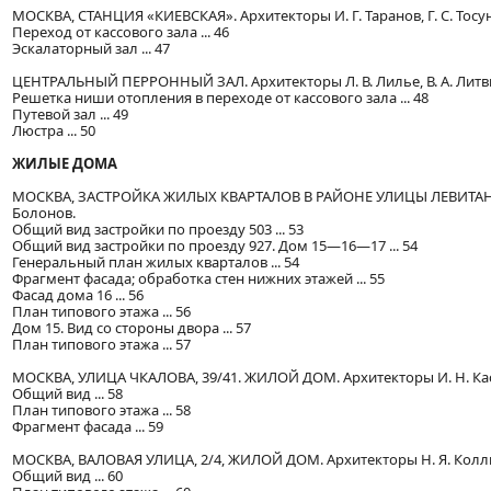
МОСКВА, СТАНЦИЯ «КИЕВСКАЯ». Архитекторы И. Г. Таранов, Г. С. Тосун
Переход от кассового зала ... 46
Эскалаторный зал ... 47
ЦЕНТРАЛЬНЫЙ ПЕРРОННЫЙ ЗАЛ. Архитекторы Л. В. Лилье, В. А. Литвино
Решетка ниши отопления в переходе от кассового зала ... 48
Путевой зал ... 49
Люстра ... 50
ЖИЛЫЕ ДОМА
МОСКВА, ЗАСТРОЙКА ЖИЛЫХ КВАРТАЛОВ В РАЙОНЕ УЛИЦЫ ЛЕВИТАНА. Арх
Болонов.
Общий вид застройки по проезду 503 ... 53
Общий вид застройки по проезду 927. Дом 15—16—17 ... 54
Генеральный план жилых кварталов ... 54
Фрагмент фасада; обработка стен нижних этажей ... 55
Фасад дома 16 ... 56
План типового этажа ... 56
Дом 15. Вид со стороны двора ... 57
План типового этажа ... 57
МОСКВА, УЛИЦА ЧКАЛОВА, 39/41. ЖИЛОЙ ДОМ. Архитекторы И. Н. Касте
Общий вид ... 58
План типового этажа ... 58
Фрагмент фасада ... 59
МОСКВА, ВАЛОВАЯ УЛИЦА, 2/4, ЖИЛОЙ ДОМ. Архитекторы Н. Я. Колли,
Общий вид ... 60