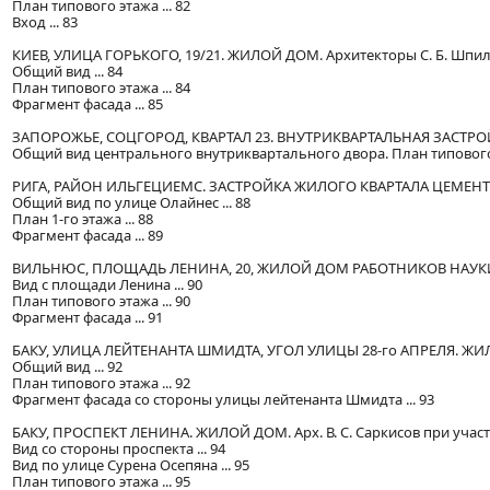
План типового этажа ... 82
Вход ... 83
КИЕВ, УЛИЦА ГОРЬКОГО, 19/21. ЖИЛОЙ ДОМ. Архитекторы С. Б. Шпильт
Общий вид ... 84
План типового этажа ... 84
Фрагмент фасада ... 85
ЗАПОРОЖЬЕ, СОЦГОРОД, КВАРТАЛ 23. ВНУТРИКВАРТАЛЬНАЯ ЗАСТРОЙКА Д
Общий вид центрального внутриквартального двора. План типового 
РИГА, РАЙОН ИЛЬГЕЦИЕМС. ЗАСТРОЙКА ЖИЛОГО КВАРТАЛА ЦЕМЕНТНО
Общий вид по улице Олайнес ... 88
План 1-го этажа ... 88
Фрагмент фасада ... 89
ВИЛЬНЮС, ПЛОЩАДЬ ЛЕНИНА, 20, ЖИЛОЙ ДОМ РАБОТНИКОВ НАУКИ. Арх. 
Вид с площади Ленина ... 90
План типового этажа ... 90
Фрагмент фасада ... 91
БАКУ, УЛИЦА ЛЕЙТЕНАНТА ШМИДТА, УГОЛ УЛИЦЫ 28-го АПРЕЛЯ. ЖИЛ
Общий вид ... 92
План типового этажа ... 92
Фрагмент фасада со стороны улицы лейтенанта Шмидта ... 93
БАКУ, ПРОСПЕКТ ЛЕНИНА. ЖИЛОЙ ДОМ. Арх. В. С. Саркисов при участии
Вид со стороны проспекта ... 94
Вид по улице Сурена Осепяна ... 95
План типового этажа ... 95