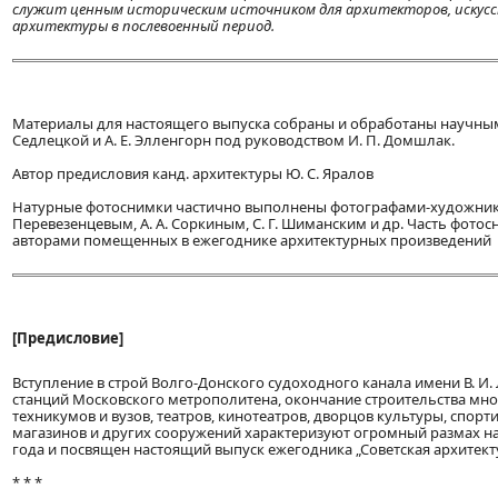
служит ценным историческим источником для архитекторов, искусст
архитектуры в послевоенный период.
Материалы для настоящего выпуска собраны и обработаны научными 
Седлецкой и А. Е. Элленгорн под руководством И. П. Домшлак.
Автор предисловия канд. архитектуры Ю. С. Яралов
Натурные фотоснимки частично выполнены фотографами-художниками:
Перевезенцевым, А. А. Соркиным, С. Г. Шиманским и др. Часть фот
авторами помещенных в ежегоднике архитектурных произведений
[Предисловие]
Вступление в строй Волго-Донского судоходного канала имени В. И
станций Московского метрополитена, окончание строительства мно
техникумов и вузов, театров, кинотеатров, дворцов культуры, спор
магазинов и других сооружений характеризуют огромный размах наш
года и посвящен настоящий выпуск ежегодника „Советская архитект
* * *