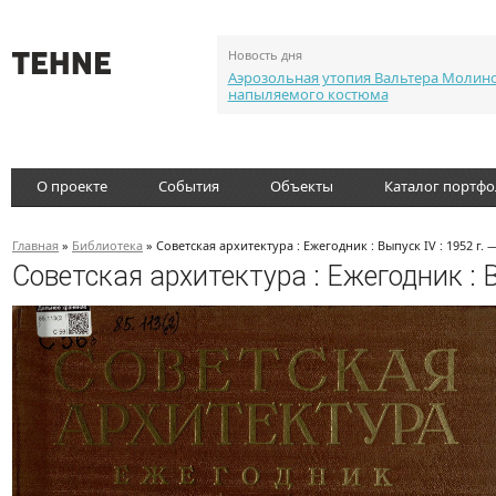
Новость дня
Аэрозольная утопия Вальтера Молин
напыляемого костюма
О проекте
События
Объекты
Каталог портф
Главная
»
Библиотека
» Советская архитектура : Ежегодник : Выпуск ІV : 1952 г. 
Советская архитектура : Ежегодник : В