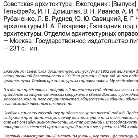
Советская архитектура : Ежегодник : [Выпуск] І
Гельфрейх, И. П. Домшлак, В. Н. Иванов, А. И.
Рубаненко, Л. В. Руднев, Ю. Ю. Савицкий, Е. Г.
архитектуры Н. А. Пекарева ; Ежегодник под
архитектуры, Отделом архитектурных справ
— Москва : Государственное издательство ли
— 231 с. : ил.
Ежегодник «Советская архитектура. Выпуск IV» за 1952 год являет
строительной деятельности в СССР за указанный период. Книга п
архитектуры, Отдела архитектурных справочников и Музея Академи
В издании представлен подробный аналитический обзор ключевых по
грандиозных гидротехнических сооружений (Волго-Донской судоходны
массового жилищного строительства, общественных зданий (админис
сельскохозяйственного назначения.
Особую ценность ежегоднику придает его критический подход. Пред
содержат принципиальную оценку распространенных недостатков э
отрыва от задач экономичности, конструктивной целесообразности 
поворота в советской архитектурной политике середины 1950-х годо
Богатый иллюстративный материал (планы, чертежи, фотографии) 