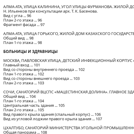
АЛМА-АТА, УЛИЦА КАЛИНИНА, УГОЛ УЛИЦЫ ФУРМАНОВА. ЖИЛОЙ Д
Н. Ильенков при консультации арх. Т. К. Басенова.
Вид с угла ... 96
План 2-го этажа ... 96
Фрагмент фасада ... 97
АЛМА-АТА, УЛИЦА ГОРЬКОГО, ЖИЛОЙ ДОМ КАЗАХСКОГО ГОСУДАРСТВЕН
Общий вид ... 98
План 1-го этажа ... 98
БОЛЬНИЦЫ И ЗДРАВНИЦЫ
МОСКВА, ПАВЛОВСКАЯ УЛИЦА, ДЕТСКИЙ ИНФЕКЦИОННЫЙ КОРПУС 4-й Г
Главный вход ... 101
Вид со стороны внутреннего проезда ... 102
План 1-го этажа ... 102
Вид со стороны внешнего проезда ... 103
План 2-го этажа ... 10З
СОЧИ, САНАТОРИЙ ВЦСПС «МАЦЕСТИНСКАЯ ДОЛИНА». ГЛАВНОЕ ЗДАНИ
Общий вид ... 104
План 1-го этажа ... 104
Центральная часть здания ... 105
План 2-го этажа ... 105
Вид правого крыла здания (спальный корпус) ... 106
Вид из угловой лоджии правого крыла здания ... 107
ЦХАЛТУБО, САНАТОРИЙ МИНИСТЕРСТВА УГОЛЬНОЙ ПРОМЫШЛЕННОСТИ С
Общая панорама ... 108