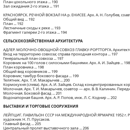
План цокольного этажа ... 190
Зал ожидания 2-го этажа ... 191
КРАСНОЯРСК. РЕЧНОЙ ВОКЗАЛ НА р. ЕНИСЕЕ. Арх. А. Н. Голубев, соав
Общий вид ... 192
План ... 192
Лестничные сходы к реке ... 193
Фрагмент галереи 2-го этажа ... 194
СЕЛЬСКОХОЗЯЙСТВЕННАЯ АРХИТЕКТУРА
АДЛЕР. МОЛОЧНО-ОВОЩНОЙ СОВХОЗ ГЛАВКУ-РОРТТОРГА. Архитекторы Т. 
Вход на территорию совхоза; справа проходная контора ... 197
Генеральный план совхоза ... 197
Коровник на 100 голов с силосными башнями. Арх. А. И. Зайцев ... 198
План коровника ... 198
Общий вид коровников ... 199
Коровник; тамбур бокового фасада ... 199
Телятник. Арх. Т. И. Макарычев ... 200
Кормокухня (слева). Арх. А. И. Зайцев. Склад концентрированных кормо
Молочная. Арх. Т. И. Макарычев, соавтор — арх. В. В. Калинин. Передни
Молочная. Боковой фасад ... 201
Водонапорная башня. Арх. А. Р. Попов, инж. Л. С. Коднир ... 202
ВЫСТАВКИ И ТОРГОВЫЕ СООРУЖЕНИЯ
ЛЕЙПЦИГ. ПАВИЛЬОН СССР НА МЕЖДУНАРОДНОЙ ЯРМАРКЕ 1952 г. Реконс
художник Н. П. Прусаков.
Главный фасад ... 205
Центральный пролет выставочного зала ... 206