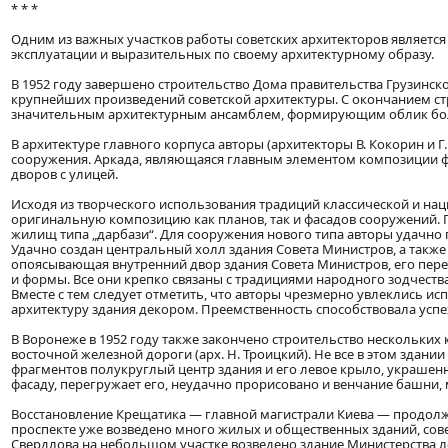
* * *
Одним из важных участков работы советских архитекторов являетс
эксплуатации и выразительных по своему архитектурному образу.
В 1952 году завершено строительство Дома правительства Грузинско
крупнейших произведений советской архитектуры. С окончанием ст
значительным архитектурным ансамблем, формирующим облик боль
В архитектуре главного корпуса авторы (архитекторы В. Кокорин и 
сооружения. Аркада, являющаяся главным элементом композиции фа
дворов с улицей.
Исходя из творческого использования традиций классической и на
оригинальную композицию как планов, так и фасадов сооружений. 
жилищ типа „дарбази“. Для сооружения нового типа авторы удачно
Удачно создан центральный холл здания Совета Министров, а также
опоясывающая внутренний двор здания Совета Министров, его пере
и формы. Все они крепко связаны с традициями народного зодчест
Вместе с тем следует отметить, что авторы чрезмерно увлеклись 
архитектуру здания декором. Преемственность способствовала успе
В Воронеже в 1952 году также закончено строительство нескольких
восточной железной дороги (арх. Н. Троицкий). Не все в этом зда
фрагментов полукруглый центр здания и его левое крыло, украшен
фасаду, перегружает его, неудачно прорисовано и венчание башни,
Восстановление Крещатика — главной магистрали Киева — продолжае
проспекте уже возведено много жилых и общественных зданий, сове
Свердлова на небольшом участке возведено здание Министерства лес