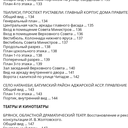
План 4-го этажа ... 133
ТБИЛИСИ, ПРОСПЕКТ РУСТАВЕЛИ. ГЛАВНЫЙ КОРПУС ДОМА ПРАВИТЕЛЬСТ
Общий вид ... 134
Генеральный план ... 134
Центральная часть аркады главного фасада ... 135
Вход в помещение Совета Министров ... 136
Вход в помещение Верховного Совета ... 136
Вестибюль. Колоннада нижнего яруса ... 137
Вестибюль Совета Министров ... 137
Продольный разрез ... 138
План цокольного этажа ... 138
План 1-го этажа ... 138
Поперечный разрез ... 139
План 3-го этажа ... 139
Зал заседаний Верховного Совета ... 140
Вид на аркаду внутреннего двора ... 141
Ворота с калиткой по улице Читадзе ... 142
СЕЛО НАТАНЕБИ, БАТУМСКИЙ РАЙОН АДЖАРСКОЙ АССР. ПРАВЛЕНИЕ К
Общий вид ... 143
План 1-го этажа ... 143
Портик, внутренний вид ... 144
ТЕАТРЫ И КИНОТЕАТРЫ
БРЯНСК, ОБЛАСТНОЙ ДРАМАТИЧЕСКИЙ ТЕАТР. Восстановление и реконс
консультации И. В. Жолтовского.
Общий вид ... 147