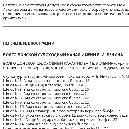
Советские архитекторы допустили в своем творчестве серьезные о
Архитекторы должны повести систематическую борьбу с излишеств
полноценно использовать огромные возможности строительной инду
архитектуры.
ПЕРЕЧЕНЬ ИЛЛЮСТРАЦИЙ
ВОЛГО-ДОНСКОЙ СУДОХОДНЫЙ КАНАЛ ИМЕНИ В. И. ЛЕНИНА
ВОЛГО-ДОНСКОЙ СУДОХОДНЫЙ КАНАЛ ИМЕНИ В. И. ЛЕНИНА. Архитектор.
Г. Топунов, С. М. Бирюков, А. Я. Ковалев, А. Г. Рочегов, С. В. Демидов, М.
Скульптурная группа «Электрики». Скульпторы Н. Б. Никогосян, А. М. 
Шлюз № 1. Входная арка со стороны Волги ... 18
Шлюз № 1. Общий вид в сторону Волги ... 19
Шлюз № 3. Вид со стороны нижнего бьефа ... 20
Шлюз № 4. Вид со стороны нижнего бьефа ... 21
Шлюз № 6. Вид со стороны нижнего бьефа ... 22
Шлюз № 9. Вид со стороны нижнего бьефа ... 22
Шлюз № 10. Вид со стороны нижнего бьефа ... 23
Шлюз № 10. Вид из камеры шлюза в сторону верхнего бьефа ... 23
Шлюз № 13. Входная арка со стороны Цимлянского водохранилища и 
Шлюз № 14. Общий вид арки и обелиска с верхнего бьефа ... 25
Шлюз № 14. Арка шлюза; вид с верхнего бьефа ... 26
Водоприемник насосной станции № 32 у шлюза № 11 ... 27