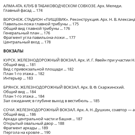
АЛМА-АТА. КЛУБ В ТАБАКОВОДЧЕСКОМ СОВХОЗЕ. Арх. Меледи.
Главный фасад ... 174
ВОРОНЕЖ. СТАДИОН «ПИЩЕВИК». Реконструкция. Арх. Н. В. Александ
Павильон-ложа главной трибуны ... 175
Общий вид главной трибуны ... 176
Генеральный план ... 176
Фрагмент угла павильона-ложи ... 177
Центральный вход ... 178
ВОКЗАЛЫ
КУРСК. ЖЕЛЕЗНОДОРОЖНЫЙ ВОКЗАЛ. Арх. И. Г. Явейн при участии Н
Общий вид ... 181
Вид с привокзальной площади ... 182
План 1-го этажа ... 182
Интерьер ... 183
БРЯНСК. ЖЕЛЕЗНОДОРОЖНЫЙ ВОКЗАЛ. Арх. В. Ф. Скаржинский.
Общий вид ... 184
План 1-го этажа ... 184
Зал ожидания; в глубине выход в вестибюль ... 185
СОЧИ. ЖЕЛЕЗНОДОРОЖНЫЙ ВОКЗАЛ. Арх. А. Н. Душкин, соавтор — арх.
Общий вид ... 186
Аркада центральной части и башня ... 187
Открытый овальный двор ... 188
Фрагмент аркады ... 189
Пергола на кровле ... 190