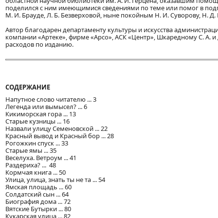
областной научной библиотеки им. А. И. Герцена, оказавшим помощь
поделился с ним имеющимися сведениями по теме или помог в подго
М. И. Брауде, Л. Б. Безверховой, ныне покойным Н. И. Суворову, Н. Д
Автор благодарен департаменту культуры и искусства администраци
компании «Артеке», фирме «Арсо», АСК «Центр», Шкаредному С. А. и
расходов по изданию.
СОДЕРЖАНИЕ
Напутное слово читателю ... 3
Легенда или вымысел? ... 6
Кикиморская гора ... 13
Старые кузницы ... 16
Назвали улицу Семеновской ... 22
Красный вывод и Красный бор ... 28
Рогожкин спуск ... 33
Старые ямы ... 35
Веселуха. Ветроум ... 41
Раздериха? ... 48
Кормчая книга ... 50
Улица, улица, знать ты не та ... 54
Ямская площадь ... 60
Солдатский сын ... 64
Биография дома ... 72
Вятские Бутырки ... 80
Кукарская улица ... 82