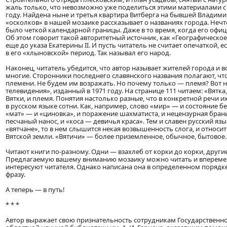
жаль только, что невозможно уже поделиться этими материалами с Е
году. Найдена ныне и третья квартира Витберга на бывшей Владими
«осколков» в нашей мозаике рассказывает о названиях города. Нечт
было четкой календарной границы. Даже в то время, когда его офи
Об этом говорит такой авторитетный источник, как «Географическо
еще до указа Екатерины II. И пусть читатель не считает опечаткой, е
в его «хлыновской» период. Так называл его народ.
Наконец, читатель убедится, что автор называет жителей города и в
многие. Сторонники последнего славянского названия полагают, чт
племени. Не будем им возражать. Но почему только — племя? Вот н
телевидения», изданный в 1971 году. На странице 111 читаем: «Вятка
Вятки, и племя. Понятия настолько разные, что в конкретной речи
в русском языке сотни. Как, например, слово «мир» — и состояние бе
«мат» — и «циновка», и поражение шахматиста, и нецензурная брань
песчаный нанос, и «коса — девичья краса». Тем и славен русский язык
«вятчане», то в нем слышится некая возвышенность слога, и относи
Вятской земли. «Вятичи» — более приземленное, обычное, бытовое.
Читают книги по-разному. Одни — взахлеб от корки до корки, други
Предлагаемую вашему вниманию мозаику можно читать и вперемежк
интересуют читателя. Однако написана она в определенном порядк
фразу.
А теперь — в путь!
* * *
Автор выражает свою признательность сотрудникам Государственно