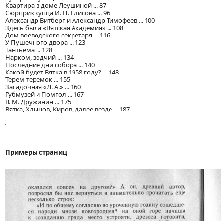
Квартира в доме Леушиной ... 87
Сюрприз купца И. П. Елисова ... 96
Александр Витберг и Александр Тимофеев ... 100
Здесь была «Вятская Академия» ... 108
Дом воеводского секретаря ... 116
У Пушечного двора ... 123
Тантьема ... 128
Нарком, зодчий ... 134
Последние дни собора ... 140
Какой будет Вятка в 1958 году? ... 148
Терем-теремок ... 155
Загадочная «Л. А.» ... 160
Губмузей и Помгол ... 167
В. М. Дружинин ... 175
Вятка, Хлынов, Киров, далее везде ... 187
Примеры страниц