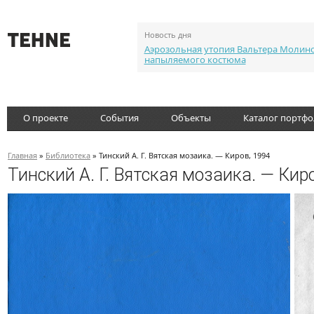
Новость дня
Аэрозольная утопия Вальтера Молин
напыляемого костюма
О проекте
События
Объекты
Каталог портф
Главная
»
Библиотека
» Тинский А. Г. Вятская мозаика. — Киров, 1994
Тинский А. Г. Вятская мозаика. — Кир