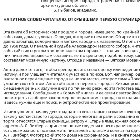
священная история народа, отраженная в названи
архитектурном облике.
Б. Рыбаков, академик.
НАПУТНОЕ СЛОВО ЧИТАТЕЛЮ, ОТКРЫВШЕМУ ПЕРВУЮ СТРАНИЦ
Эта книга об историческом прошлом города, имевшего, по крайней м
событиях, домах, улицах. О людях, которые в нем жили. Об архитек
давно забытых, колоритных и метких народных названиях. О попытк
до 1958 года. О печальной судьбе Александро-Невского собора. Чит
событий в их строгом хронологическом порядке — только эпизоды д
них читатель вправе сам составить нечто цельное, подобно тому, к
составляет мозаичную картину. Отсюда и название — Вятская мозаик
Автор далек от того, чтобы преподносить свою оценку или видени
истину, и приглашает читателя к участию в поиске. Вот, например, о
внезапное перемещение города на новое место, которое сама «Пов
умалчивают об этом. Автор объясняет перенос города с Кикиморск
смещения речных излучин вниз по течению реки, но эта гипотеза е
исследования. Сообщение о «Кормчей книге» и ее связи с застройк
посмотреть на общие закономерности развития города, но и только.
и здесь нужны еще и поиск, и ретроспективное проектирование.
Исчезнувшие к началу девятнадцатого века старые названия некот
такие участки старого города, которые некогда играли в создании е
торга, относятся Старые кузницы, Ветроум, Старые ямы, южная окон
адресов А. Л. Витберга принесло новые сведения о несохранившемся
есть возможность познакомить читателей с планами комнат на одном
А. Л. Витберг. Фотографий этого дома не сохранилось, и в книге 
Строительного отряда Плесковским, и план усадьбы, снятый с нату