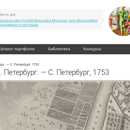
вость дня
розольная утопия Вальтера Молино, или Философия
апыляемого костюма
Каталог портфолио
Библиотека
Конкурсы
рг. — С. Петербург, 1753
. Петербург. — С. Петербург, 1753