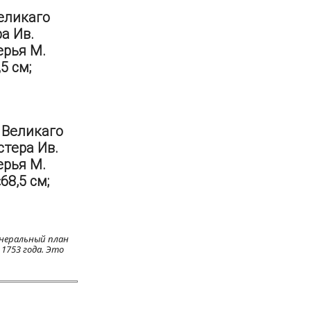
Великаго
а Ив.
ерья М.
,5 см;
 Великаго
стера Ив.
ерья М.
68,5 см;
енеральный план
1753 года. Это