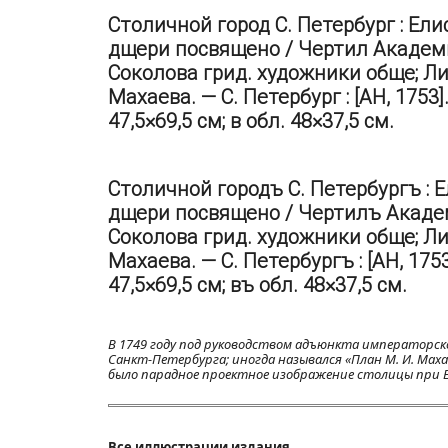
Столичной город С. Петербург : Ел
дщери посвящено / Чертил Академи
Соколова грид. художники обще; Ли
Махаева. — С. Петербург : [АН, 1753].
47,5×69,5 см; в обл. 48×37,5 см.
Столичной городъ С. Петербургъ : 
дщери посвящено / Чертилъ Академ
Соколова грид. художники обще; Ли
Махаева. — С. Петербургъ : [АН, 1753]
47,5×69,5 см; въ обл. 48×37,5 см.
В 1749 году под руководством адъюнкта императорск
Санкт-Петербурга; иногда назывался «План М. И. Маха
было парадное проектное изображение столицы при 
Все иллюстрации издания