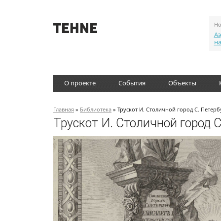
Но
Аэ
н
О проекте
События
Объекты
Главная
»
Библиотека
» Трускот И. Столичной город С. Петербу
Трускот И. Столичной город С