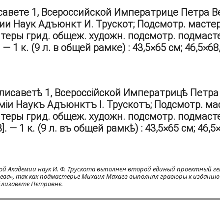
исавете 1, Всероссийской Императрице Петра 
и Наук Адъюнкт И. Трускот; Подсмотр. мастер
теры грид. общеж. художн. подсмотр. подмаст
 — 1 к. (9 л. в общей рамке) : 43,5×65 см; 46,5×68
Елисаветѣ 1, Всероссійской Императрицѣ Петра
іи Наукъ Адъюнктъ І. Трускотъ; Подсмотр. ма
теры грид. общеж. художн. подсмотр. подмаст
. — 1 к. (9 л. въ общей рамкѣ) : 43,5×65 см; 46,5×
ой Академии наук И. Ф. Трускота выполнен второй единый проектный г
ева», так как подмастерье Михаил Махаев выполнял гравюры к изданию 
Елизавете Петровне.