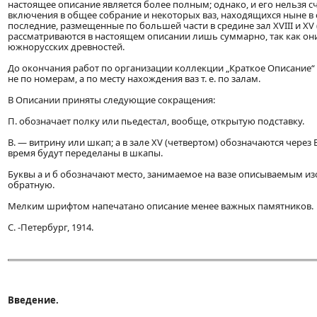
настоящее описание является более полным; однако, и его нельзя 
включения в общее собрание и некоторых ваз, находящихся ныне в 
последние, размещенные по большей части в средине зал XVIII и XV 
рассматриваются в настоящем описании лишь суммарно, так как он
южнорусских древностей.
До окончания работ по организации коллекции „Краткое Описание“
не по номерам, а по месту нахождения ваз т. е. по залам.
В Описании приняты следующие сокращения:
П. обозначает полку или пьедестал, вообще, открытую подставку.
B. — витрину или шкап; а в зале XV (четвертом) обозначаются через 
время будут переделаны в шкапы.
Буквы а и б обозначают место, занимаемое на вазе описываемым изо
обратную.
Мелким шрифтом напечатано описание менее важных памятников.
C. -Петербург, 1914.
Введение.