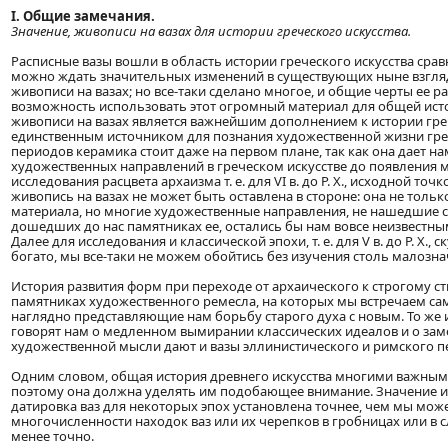
I. Общие замечания.
Значение, живописи на вазах для истории греческого искусства.
Расписные вазы вошли в область истории греческого искусства сра
можно ждать значительных изменений в существующих ныне взгля
живописи на вазах; но все-таки сделано многое, и общие черты ее р
возможность использовать этот огромный материал для общей исто
живописи на вазах является важнейшим дополнением к истории гре
единственным источником для познания художественной жизни греч
периодов керамика стоит даже на первом плане, так как она дает 
художественных направлений в греческом искусстве до появления мону
исследования расцвета архаизма т. е. для VI в. до Р. X., исходной то
живопись на вазах не может быть оставлена в стороне: она не толь
материала, но многие художественные направления, не нашедшие се
дошедших до нас памятниках ее, остались бы нам вовсе неизвестным
Далее для исследования и классической эпохи, т. е. для V в. до Р. X
богато, мы все-таки не можем обойтись без изучения столь малознач
История развития форм при переходе от архаического к строгому сти
памятниках художественного ремесла, на которых мы встречаем са
наглядно представляющие нам борьбу старого духа с новым. То же и д
говорят нам о медленном вымирании классических идеалов и о зам
художественной мысли дают и вазы эллинистического и римского п
Одним словом, общая история древнего искусства многими важными
поэтому она должна уделять им подобающее внимание. Значение их с
датировка ваз для некоторых эпох установлена точнее, чем мы мож
многочисленности находок ваз или их черепков в гробницах или в
менее точно.