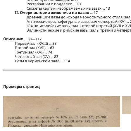
Реставрации и подделки ... 13
Сюжеты картин, изображаемых на вазах ... 13
II. Очерк истории живописи на вазах
... 17
Древнейшие вазы до исхода чернофигурного стиля; зал I (X
Аттические краснофигурные вазы; зал четвертый (XV) ... 
Южно-италийские вазы; залы второй и третий (XVII и XVI) 
Эллинистические и римские вазы; залы третий и четвертый
Описание
... 38—117
Первый зал (XVIII) ... 38
Второй зал (XVII) ... 63
Третий зал (XVI) ... 74
Четвертый зал (XV) ... 83
Вазы в Керченском зале ... 114
Примеры страниц