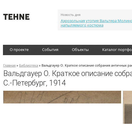
Новость дня
Аэрозольная утопия Вальтера Молин
напыляемого костюма
О проекте
События
Объекты
Каталог портф
Главная
»
Библиотека
» Вальдгауер О. Краткое описание собрания античных рас
Вальдгауер О. Краткое описание собр
С.-Петербург, 1914