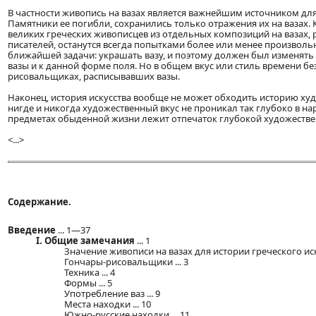
В частности живопись на вазах является важнейшим источником дл
Памятники ее погибли, сохранились только отражения их на вазах.
великих греческих живописцев из отдельных композиций на вазах, 
писателей, останутся всегда попытками более или менее произвол
ближайшей задачи: украшать вазу, и поэтому должен был изменять 
вазы и к данной форме поля. Но в общем вкус или стиль времени б
рисовальщиках, расписывавших вазы.
Наконец, история искусства вообще не может обходить историю ху
нигде и никогда художественный вкус не проникал так глубоко в на
предметах обыденной жизни лежит отпечаток глубокой художествен
<...>
Содержание.
Введение
... 1—37
I. Общие замечания
... 1
Значение живописи на вазах для истории греческого иску
Гончары-рисовальщики ... 3
Техника ... 4
Формы ... 5
Употребление ваз ... 9
Места находки ... 10
Южно-русские находки ... 11