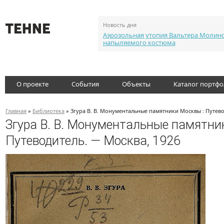
Новость дня
Аэрозольная утопия Вальтера Молин
напыляемого костюма
О проекте
События
Объекты
Каталог портф
Главная
»
Библиотека
» Згура В. В. Монументальные памятники Москвы : Путево
Згура В. В. Монументальные памятни
Путеводитель. — Москва, 1926