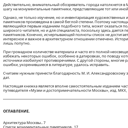
Действительно, внимательный обозреватель города натолкнется в 
шагу на монументальные памятники, представляющие тот или иной
Однако, не только изучение, но и инвентаризация художественных 
памятников произведена в самой беглой степени. Поэтому настоящ
являющийся первым изданием подобного типа, может оказаться по
широкого читателя, но и для специалиста, поскольку здесь дается 
памятников. Конечно, исчерпывающей полноты список не достигает
интересное и важное в архитектурном отношении отмечено. Истор
лишь попутно.
При громадном количестве материала и часто его полной неосвещ
избежать некоторых ошибок, особенно в датировках, по поводу ко
источники изобилуют противоречиями. С другой стороны, многие 
ошибки, укоренившиеся в литературе, удалось исправить.
Считаем нужным принести благодарность М. И. Александровскому 
дат.
Настоящая книжка является вполне самостоятельным изданием час
путеводителя «Музеи и достопримечательности Москвы», изд. МКХ, 1
ОГЛАВЛЕНИЕ.
Архитектура Москвы.. 7
Список монументальных памятников.. 17