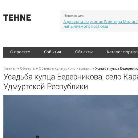
Новость дня
Аэрозольная утопия Вальтера Молин
напыляемого костюма
О проекте
События
Объекты
Каталог портф
Главная
»
Объекты
»
Объекты культурного наследия
» Усадьба купца Ведернико
Усадьба купца Ведерникова, село Кар
Удмуртской Республики