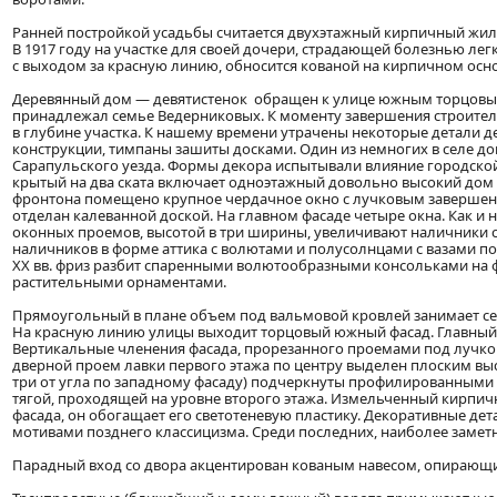
Ранней постройкой усадьбы считается двухэтажный кирпичный жилой
В 1917 году на участке для своей дочери, страдающей болезнью ле
с выходом за красную линию, обносится кованой на кирпичном осн
Деревянный дом — девятистенок обращен к улице южным торцовым 
принадлежал семье Ведерниковых. К моменту завершения строитель
в глубине участка. К нашему времени утрачены некоторые детали д
конструкции, тимпаны зашиты досками. Один из немногих в селе 
Сарапульского уезда. Формы декора испытывали влияние городско
крытый на два ската включает одноэтажный довольно высокий дом
фронтона помещено крупное чердачное окно с лучковым завершение
отделан калеванной доской. На главном фасаде четыре окна. Как и
оконных проемов, высотой в три ширины, увеличивают наличники 
наличников в форме аттика с волютами и полусолнцами с вазами п
XX вв. фриз разбит спаренными волютообразными консольками на 
растительными орнаментами.
Прямоугольный в плане объем под вальмовой кровлей занимает сев
На красную линию улицы выходит торцовый южный фасад. Главный 
Вертикальные членения фасада, прорезанного проемами под лучк
дверной проем лавки первого этажа по центру выделен плоским выс
три от угла по западному фасаду) подчеркнуты профилированным
тягой, проходящей на уровне второго этажа. Измельченный кирпич
фасада, он обогащает его светотеневую пластику. Декоративные дет
мотивами позднего классицизма. Среди последних, наиболее замет
Парадный вход со двора акцентирован кованым навесом, опирающ