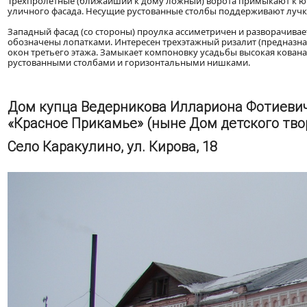
Трехпролетные (ближайший к дому ложный) ворота примыкают к юг
уличного фасада. Несущие рустованные столбы поддерживают луч
Западный фасад (со стороны) проулка ассиметричен и разворачива
обозначены лопатками. Интересен трехэтажный ризалит (предназн
окон третьего этажа. Замыкает компоновку усадьбы высокая кован
рустованными столбами и горизонтальными нишками.
Дом купца Ведерникова Иллариона Фотиевич
«Красное Прикамье» (ныне Дом детского тво
Село Каракулино, ул. Кирова, 18