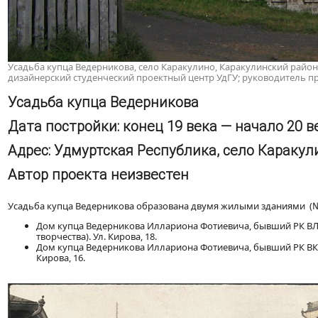
Усадьба купца Ведерникова, село Каракулино, Каракулинский район
дизайнерский студенческий проектный центр УдГУ; руководитель пр
Усадьба купца Ведерникова
Дата постройки: конец 19 века — начало 20 в
Адрес: Удмуртская Республика, село Каракулин
Автор проекта неизвестен
Усадьба купца Ведерникова образована двумя жилыми зданиями (№№
Дом купца Ведерникова Иллариона Фотиевича, бывший РК ВЛ
творчества). Ул. Кирова, 18.
Дом купца Ведерникова Иллариона Фотиевича, бывший РК ВКП
Кирова, 16.