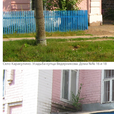
Село Каракулино. Усадьба купца Ведерникова. Дома №№ 16 и 18