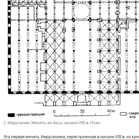
2. Иерусалим. Мечеть ал-Акса, начало VIII в. План
Эта первая мечеть Иерусалима, перестроенная в начале VIII в. из х