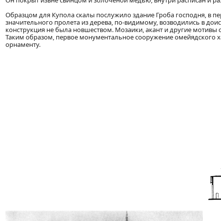
Он покрыт извне свинцом и золоченой медью, внутри расписан и ра
Образцом для Купола скалы послужило здание Гроба господня, в п
значительного пролета из дерева, по-видимому, возводились в доис
конструкция не была новшеством. Мозаики, акант и другие мотивы 
Таким образом, первое монументальное сооружение омейядского ха
орнаменту.