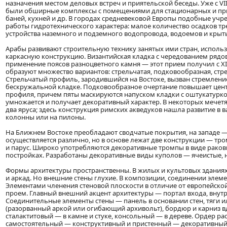
назначения местом деловых встреч и приятельской беседы. Уже с VI
были обширные комплексы с помещениями для стационарных и пр
баней, кухней и др. В городах средневековой Европы подобные уч
работы гидротехнического характера: малое количество осадков т
устройства наземного и подземного водопровода, водоемов и крыт
Арабы развивают строительную технику занятых ими стран, использ
каркасную конструкцию. Византийская кладка с чередованием рядо
применение поясов разноцветного камня — этот прием получил с XIII
образуют множество вариантов: стрельчатая, подковообразная, стре
Стрельчатый профиль, зародившийся на Востоке, вызван стремление
бескружальной кладке. Подковообразное очертание повышает цент
профиля, причем пяты маскируются напуском кладки с оштукатурко
умножается и получает декоративный характер. В некоторых мечет
два яруса; здесь конструкция римских акведуков нашла развитие в в
колонны или на пилоны.
На Ближнем Востоке преобладают сводчатые покрытия, на западе — 
осуществляется различно, но в основе лежат две конструкции — тром
и парус. Широко употребляются декоративные тромпы в виде рако
постройках. Разработаны декоративные виды куполов — ячеистые, н
Формы архитектуры пространственны. В жилых и культовых зданиях
и аркад. Но внешние стены глухие. В композиции, соединении элемен
Элементами членения стеновой плоскости в отличие от европейск
проем. Главный внешний акцент архитектуры — портал входа, внут
Соединительные элементы стены — панель в основании стен, тяги 
(разорванный аркой или огибающий архивольт), бордюр и карниз вд
сталактитовый — в камне и стуке, консольный — в дереве. Ордер ра
самостоятельный — конструктивный и пристенный — декоративный.