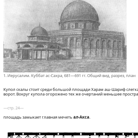
1. Иерусалим. Куббат ас-Сахра, 681—691 гг. Общий вид, разрез, план
Купол скалы стоит среди большой площади Харам аш-Шариф слегк
ворот. Вокруг купола огорожено тех же очертаний меньшее простра
—стр. 24—
площадь замыкает главная мечеть
ал-Акса
.