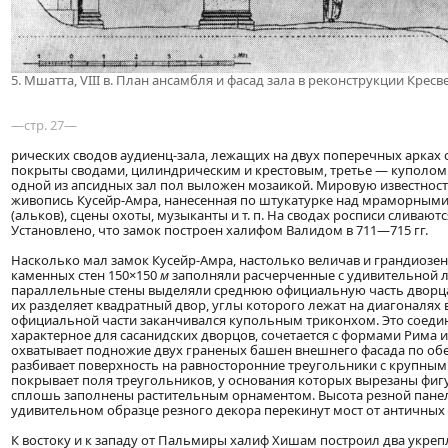
5. Мшатта, VIII в. План ансамбля и фасад зала в реконструкции Кре
—стр. 27—
рических сводов аудиенц-зала, лежащих на двух поперечных арках 
покрыты сводами, цилиндрическим и крестовым, третье — куполо
одной из апсидных зал пол выложен мозаикой. Мировую известност
живопись Кусейр-Амра, нанесенная по штукатурке над мраморными
(альков), сцены охоты, музыканты и т. п. На сводах росписи слива
Установлено, что замок построен халифом Валидом в 711—715 гг.
Насколько мал замок Кусейр-Амра, настолько величав и грандиозе
каменных стен 150×150
м
заполняли расчерченные с удивительной ло
параллельные стены выделяли среднюю официальную часть дворца 
их разделяет квадратный двор, углы которого лежат на диагоналях
официальной части заканчивался купольным триконхом. Это соедин
характерное для сасанидских дворцов, сочетается с формами Рима
охватывает подножие двух граненых башен внешнего фасада по обе
разбивает поверхность на равносторонние треугольники с крупным
покрывает поля треугольников, у основания которых вырезаны фиг
сплошь заполнены растительным орнаментом. Высота резной пане
удивительном образце резного декора перекинут мост от античных 
К востоку и к западу от Пальмиры халиф Хишам построил два укреп