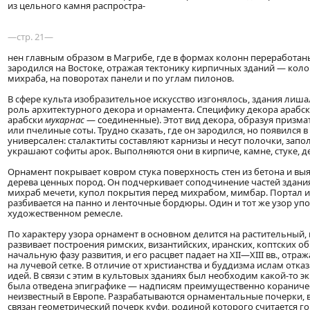
из цельного камня распростра-
—стр. 21—
нен главным образом в Магрибе, где в формах колонн переработан
зародился на Востоке, отражая тектонику кирпичных зданий — колон
михраба, на поворотах панели и по углам пилонов.
В сфере культа изобразительное искусство изгонялось, здания лиш
роль архитектурного декора и орнамента. Специфику декора арабски
арабски
мукарнас
— соединенные). Этот вид декора, образуя призм
или пчелиные соты. Трудно сказать, где он зародился, но появился в X
универсален: сталактиты составляют карнизы и несут полочки, запо
украшают софиты арок. Выполняются они в кирпиче, камне, стуке, 
Орнамент покрывает ковром стука поверхность стен из бетона и в
дерева ценных пород. Он подчеркивает соподчинение частей здания
михраб мечети, купол покрытия перед михрабом, мимбар. Портал и
разбивается на панно и ленточные бордюры. Один и тот же узор упот
художественном ремесле.
По характеру узора орнамент в основном делится на растительный,
развивает построения римских, византийских, иранских, коптских о
начальную фазу развития, и его расцвет падает на XII—XIII вв., от
на лучевой сетке. В отличие от христианства и буддизма ислам отк
идей. В связи с этим в культовых зданиях был необходим какой-то э
была отведена эпиграфике — надписям преимущественно кораническ
неизвестный в Европе. Разрабатываются орнаментальные почерки, в
связан геометрический почерк куфи, родиной которого считается гор