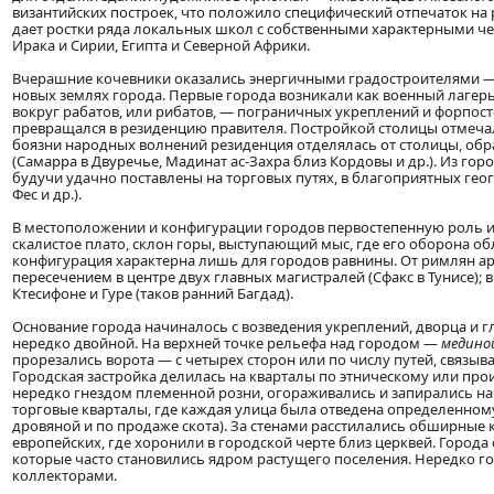
византийских построек, что положило специфический отпечаток на 
дает ростки ряда локальных школ с собственными характерными чер
Ирака и Сирии, Египта и Северной Африки.
Вчерашние кочевники оказались энергичными градостроителями — 
новых землях города. Первые города возникали как военный лагер
вокруг рабатов, или рибатов, — пограничных укреплений и форпос
превращался в резиденцию правителя. Постройкой столицы отмечало
боязни народных волнений резиденция отделялась от столицы, об
(Самарра в Двуречье, Мадинат ас-Захра близ Кордовы и др.). Из гор
будучи удачно поставлены на торговых путях, в благоприятных геог
Фес и др.).
В местоположении и конфигурации городов первостепенную роль и
скалистое плато, склон горы, выступающий мыс, где его оборона 
конфигурация характерна лишь для городов равнины. От римлян а
пересечением в центре двух главных магистралей (Сфакс в Тунисе); 
Ктесифоне и Гуре (таков ранний Багдад).
Основание города начиналось с возведения укреплений, дворца и г
нередко двойной. На верхней точке рельефа над городом —
медино
прорезались ворота — с четырех сторон или по числу путей, связы
Городская застройка делилась на кварталы по этническому или про
нередко гнездом племенной розни, огораживались и запирались на 
торговые кварталы, где каждая улица была отведена определенному
дровяной и по продаже скота). За стенами расстилались обширные 
европейских, где хоронили в городской черте близ церквей. Города
которые часто становились ядром растущего поселения. Нередко г
коллекторами.