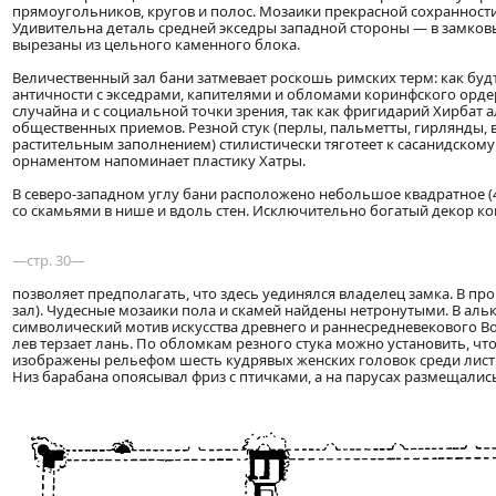
прямоугольников, кругов и полос. Мозаики прекрасной сохранности
Удивительна деталь средней экседры западной стороны — в замковы
вырезаны из цельного каменного блока.
Величественный зал бани затмевает роскошь римских терм: как бу
античности с экседрами, капителями и обломами коринфского орде
случайна и с социальной точки зрения, так как фригидарий Хирбат
общественных приемов. Резной стук (перлы, пальметты, гирлянды, в
растительным заполнением) стилистически тяготеет к сасанидскому
орнаментом напоминает пластику Хатры.
В северо-западном углу бани расположено небольшое квадратное (
со скамьями в нише и вдоль стен. Исключительно богатый декор к
—стр. 30—
позволяет предполагать, что здесь уединялся владелец замка. В пр
зал). Чудесные мозаики пола и скамей найдены нетронутыми. В ал
символический мотив искусства древнего и раннесредневекового Вос
лев терзает лань. По обломкам резного стука можно установить, что
изображены рельефом шесть кудрявых женских головок среди листье
Низ барабана опоясывал фриз с птичками, а на парусах размещали