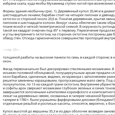
избрана скала, куда якобы Мухаммед ступил ногой при вознесении н
Формы здания необычны (рис. 1). Деревянный купол 20,44
м
в диаме
шестнадцатью окнами; барабан стоит на четырех пилонах и двенад
октогон со стороной около 20,6
м
. Покатая деревянная, крытая сви
пилонов и шестнадцати колонн. Вокруг скалы обеспечен таким обра
плане ясной и четкой геометрической схемой. В окружность ротонды
такой же квадрат очерчен под 45° к первому. Пересечение продолж
и углы внутреннего октогона; на сторонах октогона построены дв
обвод стен. Отсюда гармоническое совершенство пропорций внутре
—стр. 23—
толщиной разбиты на высокие панели по семь в каждой стороне; в 
окон.
Фасад первоначально был декорирован стеклянными мозаиками. В 1
искажен поливной облицовкой, полуциркульным аркам придали слег
окон барабана, сделанные, видимо, из мрамора с заполнением раз
решетки заменены изразцовыми, пропускающими мало света. Под 
полукуполом, по 13 на каждой грани октогона. Внутреннее убранс
и софиты арок сверкают мозаиками глубоких зеленых и синих тоно
завершаются золочеными капителями коринфского и композитного 
лежат на деревянных связях, окованных в галерее чеканной бронзо
галереи в 1780 г. были украшены фарфоровыми дисками (блюдами?).
отделанные резьбой и росписью кассеты, относятся, вероятно, к бо
Купол высотой до вершины 35,3
м
из двух оболочек возведен занов