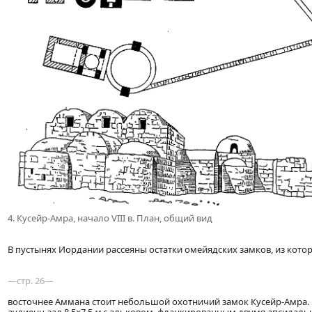
4. Кусейр-Амра, начало VIII в. План, общий вид
В пустынях Иордании рассеяны остатки омейядских замков, из кото
—стр. 26—
восточнее Аммана стоит небольшой охотничий замок Кусейр-Амра. 