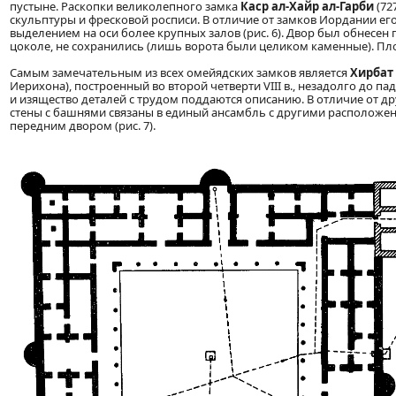
пустыне. Раскопки великолепного замка
Каср ал-Хайр ал-Гарби
(72
скульптуры и фресковой росписи. В отличие от замков Иордании е
выделением на оси более крупных залов (рис. 6). Двор был обнесен
цоколе, не сохранились (лишь ворота были целиком каменные). Пл
Самым замечательным из всех омейядских замков является
Хирбат
Иерихона), построенный во второй четверти VIII в., незадолго до п
и изящество деталей с трудом поддаются описанию. В отличие от 
стены с башнями связаны в единый ансамбль с другими расположен
передним двором (рис. 7).