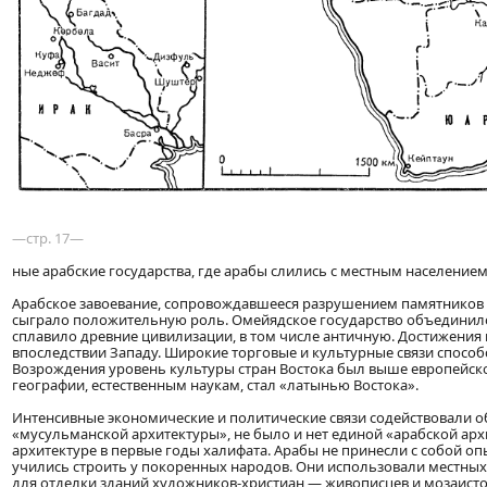
—стр. 17—
ные арабские государства, где арабы слились с местным населением
Арабское завоевание, сопровождавшееся разрушением памятников 
сыграло положительную роль. Омейядское государство объединил
сплавило древние цивилизации, в том числе античную. Достижения 
впоследствии Западу. Широкие торговые и культурные связи способс
Возрождения уровень культуры стран Востока был выше европейской
географии, естественным наукам, стал «латынью Востока».
Интенсивные экономические и политические связи содействовали 
«мусульманской архитектуры», не было и нет единой «арабской ар
архитектуре в первые годы халифата. Арабы не принесли с собой оп
учились строить у покоренных народов. Они использовали местных 
для отделки зданий художников-христиан — живописцев и мозаист