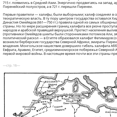
715 г. появились в Средней Азии. Энергично продвигаясь на запад, 
Пиренейский полуостров, а в 721 г. перешли Пиренеи.
Первые правители — халифы, были выборными; халиф соединял в сво
теократическую власть. В ту пору центром государства оставался 
Династия Омейядов (661—750 гг.) правила одной из самых обширн
страны. Но по мере расширения границ халифата все резче просту
народов и арабской правящей верхушкой. Протест населения выли
(противники Омейядов шииты были сторонниками потомков Али, зятя
политический раскол — в Египте образовался халифат Фатимидов (
возникли берберские государства Северной Африки, эмираты Пирене
владения. Монгольское нашествие довершило гибель халифата Аббас
Евфрата, Аравию, Египет, средиземноморское побережье Северной 
первой мировой войны. В настоящее время почти все эти страны пр
—стр. 16—