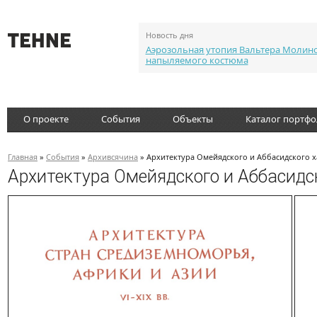
Новость дня
Аэрозольная утопия Вальтера Молин
напыляемого костюма
О проекте
События
Объекты
Каталог портф
Главная
»
События
»
Архивсячина
» Архитектура Омейядского и Аббасидского 
Архитектура Омейядского и Аббасидс