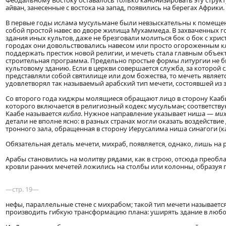
Феодальному Востоку оставалось только канонизировать эту струк
айван, занесенные с востока на запад, появились на берегах Африки.
В первые годы ислама мусульмане были невзыскательны к помещен
собой простой навес во дворе жилища Мухаммеда. В захваченных г
здания иных культов, даже не брезговали молиться бок о бок с хрис
городах они довольствовались навесом или просто огороженным к
поддержать престиж новой религии, и мечеть стала главным объек
строительная программа. Предельно простые формы литургии не б
культовому зданию. Если в церкви совершается служба, за которой 
представляли собой святилище или дом божества, то мечеть являет
удовлетворял так называемый арабский тип мечети, состоявшей из з
Со второго года хиджры молящиеся обращают лицо в сторону Каа
которого включается в религиозный кодекс мусульман;
соответств
Каабе называется
кибла
. Нужное направление указывает ниша —
ми
детали не вполне ясно: в разных странах могли оказать воздейств
тронного зала, обращенная в сторону Иерусалима ниша синагоги (ка
Обязательная деталь мечети, михраб, появляется, однако, лишь на ру
Арабы становились на молитву рядами, как в строю, отсюда преоб
кровли ранних мечетей ложились на столбы или колонны, образуя
—стр. 19—
нефы, параллельные стене с михрабом; такой тип мечети называетс
производить гибкую трансформацию плана: уширять здание в любом