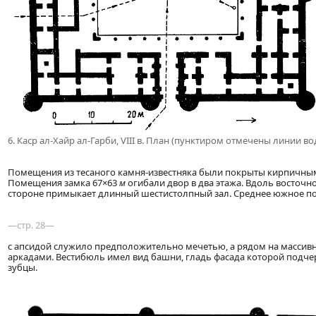
6. Каср ал-Хайр ал-Гарби, VIII в. План (пунктиром отмечены линии в
Помещения из тесаного камня-известняка были покрыты кирпичн
Помещения замка 67×63
м
огибали двор в два этажа. Вдоль восточно
стороне примыкает длинный шестистолпный зал. Среднее южное 
—стр. 28—
с апсидой служило предположительно мечетью, а рядом на массивн
аркадами. Вестибюль имел вид башни, гладь фасада которой подч
зубцы.