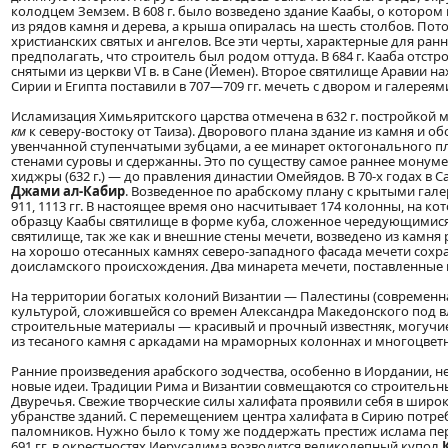
колодцем Земзем. В 608 г. было возведено здание Каабы, о котором
из рядов камня и дерева, а крыша опиралась на шесть столбов. По
христианских святых и ангелов. Все эти черты, характерные для ра
предполагать, что строитель был родом оттуда. В 684 г. Кааба отст
снятыми из церкви VI в. в Сане (Йемен). Второе святилище Аравии н
Сирии и Египта поставили в 707—709 гг. мечеть с двором и галереям
Исламизация Химьяритского царства отмечена в 632 г. постройкой 
км
к северу-востоку от Таиза). Дворового плана здание из камня и 
увенчанной ступенчатыми зубцами, а ее минарет октогонального п
стенами суровы и сдержанны. Это по существу самое раннее монуме
хиджры (632 г.) — до правления династии Омейядов. В 70-х годах в
Джами ал-Кабир
. Возведенное по арабскому плану с крытыми гал
911, 1113 гг. В настоящее время оно насчитывает 174 колонны, на ко
образцу Каабы святилище в форме куба, сложенное чередующимися 
святилище, так же как и внешние стены мечети, возведено из камн
на хорошо отесанных камнях северо-западного фасада мечети сохр
доисламского происхождения. Два минарета мечети, поставленные в 8
На территории богатых колоний Византии — Палестины (современна
культурой, сложившейся со времен Александра Македонского под 
строительные материалы — красивый и прочный известняк, могучие
из тесаного камня с аркадами на мраморных колоннах и многоцве
Ранние произведения арабского зодчества, особенно в Иордании, 
новые идеи. Традиции Рима и Византии совмещаются со строител
Двуречья. Свежие творческие силы халифата проявили себя в широ
убранстве зданий. С перемещением центра халифата в Сирию потре
паломников. Нужно было к тому же поддержать престиж ислама пер
691 гг. в окрестностях Иерусалима возводится великолепный купол