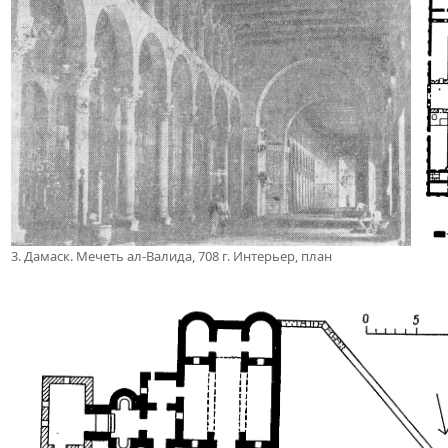
3. Дамаск. Мечеть ал-Валида, 708 г. Интерьер, план