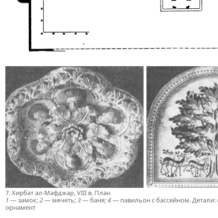
7. Хирбат ал-Мафджар, VIII в. План
1
— замок;
2
— мечеть;
3
— баня;
4
— павильон с бассейном. Детали: 
орнамент