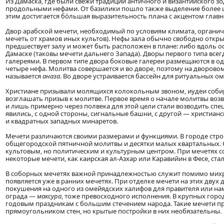
Из Дамаска, где были свежи традиции античного и византийского з
продольными нефами. От базилики пошло также выделение более ш
этим достигается бо́льшая выразительность плана с акцентом главн
Двор арабской мечети, необходимый по условиям климата, органич
мечеть от храмов иных культов). Нефы зала обычно свободно откры
предшествует залу и может быть расположен в плане: либо вдоль ос
Дамаске (таковы мечети дальнего Запада). Дворы первого типа все
галереями. В первом типе двора боковые галереи размещаются в од
четыре нефа. Молитва совершается и во дворе, поэтому на дворовом
называется
аназа
. Во дворе устраивается бассейн для ритуальных о
Христиане призывали молящихся колокольным звоном, иудеи собира
возглашать призыв к молитве. Первое время о начале молитвы во
и лишь примерно через полвека для этой цели стали возводить с
явились, с одной стороны, сигнальные башни, с другой — христиан
и квадратных западных минаретов.
Мечети различаются своими размерами и функциями. В городе стр
общегородской пятничной молитвы и десятки малых квартальных. 
культовым, но политическим и культурным центром. При мечетях со
некоторые мечети, как каирская ал-Азхар или Каравийин в Фесе, с
В соборных мечетях важной принадлежностью служит помимо михр
появляется уже в ранних мечетях. При отделке мечети на этих двух
покушения на одного из омейядских халифов для правителя или на
ограда —
максура
, тоже превосходного исполнения. В крупных гор
годовым праздникам с большим стечением народа. Такие мечети 
прямоугольником стен, но крытые постройки в них необязательны.