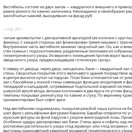
Вестибюль состоял из двух залов — квадратного внешнего и прямо
рамке резного по камню наличника. Неожиданно и своеобразно ре
желобчатых камней, выходивших на фасад руб-
—стр. 29—
чатым архивольтом с декоративной аркатурой (ее колонки с круг
факелы). С каждой стороны зал фланкирован тремя нишами с трех
Внутреннюю часть вестибюля занимал сводчатый зал. Он, как и вне
стен скамьи с подлокотниками, разделенные пилонами из собранных
геометрического узора. Из верхнего помещения против ворот выхо
звездчатого узора, предвосхищавшее готическую «розу».
К северу от дворца, через двор, находилась баня — квадратный зал
стены. Сводчатые покрытия этого величавого здания посредством а
в центре высился купол на парусах. План бани отличается как от ри
зал с бассейном у южной стены совмещал функции аподитерия и ф
тепидарий и кальдарий, согреваемые подпольной жаровой системой
широкой аркой входа, витыми колоннами в два яруса по углам фасад
тимпаны покрывал резной узор по камню и стуку. По верхнему краю 
орнаментирован был софит арки.
Над вестибюлем поднималась покрытая резьбой чаша купола на бар
шел фриз с рельефными фигурами баранов. Барабан опирался по у
мужские фигуры на фоне парусов с узором виноградной лозы. Орнам
Особенно щедро декорирован зал бани. Стены арки и софиты над 
росписями растительного узора «под мрамор» или «под мозаику». 
выстланы разноцветной каменной мозаикой геометрического узора