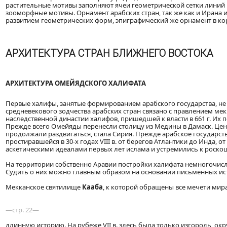
растительные мотивы заполняют ячеи геометрической сетки линий 
зооморфные мотивы. Орнамент арабских стран, так же как и Ирана 
развитием геометрических форм, эпиграфический же орнамент в кор
АРХИТЕКТУРА СТРАН БЛИЖНЕГО ВОСТОКА
АРХИТЕКТУРА ОМЕЙЯДСКОГО ХАЛИФАТА
Первые халифы, занятые формированием арабского государства, не
средневекового зодчества арабских стран связано с правлением ме
наследственной династии халифов, пришедшей к власти в 661 г. Их 
Прежде всего Омейяды перенесли столицу из Медины в Дамаск. Цен
продолжали раздвигаться, стала Сирия. Прежде арабское государст
простиравшейся в 30-х годах VIII в. от берегов Атлантики до Инда,
аскетическими идеалами первых лет ислама и устремились к роскош
На территории собственно Аравии постройки халифата немногочисл
Судить о них можно главным образом на основании письменных ис
Мекканское святилище
Кааба
, к которой обращены все мечети мира
—стр. 22—
длинную историю. На рубеже VII в. здесь была только изгородь, о