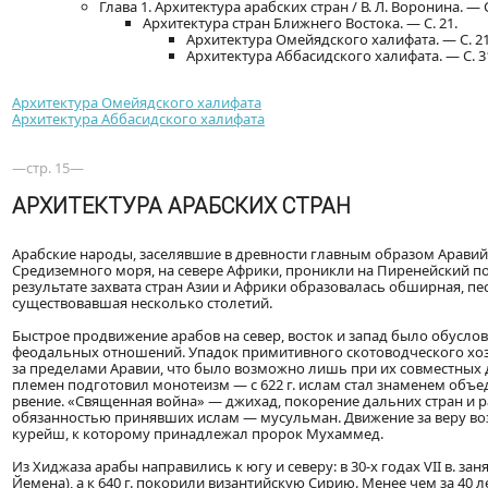
Глава 1. Архитектура арабских стран / В. Л. Воронина. — 
Архитектура стран Ближнего Востока. — С. 21.
Архитектура Омейядского халифата. — С. 2
Архитектура Аббасидского халифата. — С. 
Архитектура Омейядского халифата
Архитектура Аббасидского халифата
—стр. 15—
АРХИТЕКТУРА АРАБСКИХ СТРАН
Арабские народы, заселявшие в древности главным образом Аравийск
Средиземного моря, на севере Африки, проникли на Пиренейский по
результате захвата стран Азии и Африки образовалась обширная, пе
существовавшая несколько столетий.
Быстрое продвижение арабов на север, восток и запад было обус
феодальных отношений. Упадок примитивного скотоводческого хоз
за пределами Аравии, что было возможно лишь при их совместных 
племен подготовил монотеизм — с 622 г. ислам стал знаменем объе
рвение. «Священная война» — джихад, покорение дальних стран и
обязанностью принявших ислам — мусульман. Движение за веру воз
курейш, к которому принадлежал пророк Мухаммед.
Из Хиджаза арабы направились к югу и северу: в 30-х годах VII в. 
Йемена), а к 640 г. покорили византийскую Сирию. Менее чем за 40 л