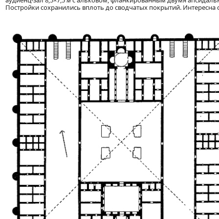
аудиенц-зал 8,5×7,5
м
с альковом, фланкированным двумя апсидальны
Постройки сохранились вплоть до сводчатых покрытий. Интересна 