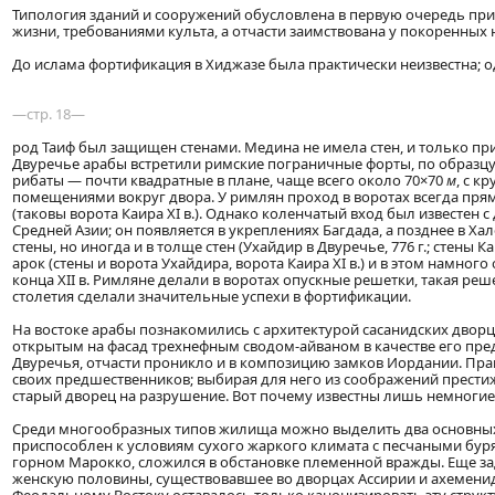
Типология зданий и сооружений обусловлена в первую очередь п
жизни, требованиями культа, а отчасти заимствована у покоренных 
До ислама фортификация в Хиджазе была практически неизвестна; о
—стр. 18—
род Таиф был защищен стенами. Медина не имела стен, и только пр
Двуречье арабы встретили римские пограничные форты, по образцу
рибаты — почти квадратные в плане, чаще всего около 70×70
м
, с к
помещениями вокруг двора. У римлян проход в воротах всегда прямо
(таковы ворота Каира XI в.). Однако коленчатый вход был известен 
Средней Азии; он появляется в укреплениях Багдада, а позднее в Х
стены, но иногда и в толще стен (Ухайдир в Двуречье, 776 г.; стены Ка
арок (стены и ворота Ухайдира, ворота Каира XI в.) и в этом намно
конца XII в. Римляне делали в воротах опускные решетки, такая реш
столетия сделали значительные успехи в фортификации.
На востоке арабы познакомились с архитектурой сасанидских дворц
открытым на фасад трехнефным сводом-айваном в качестве его пре
Двуречья, отчасти проникло и в композицию замков Иордании. Пр
своих предшественников; выбирая для него из соображений престиж
старый дворец на разрушение. Вот почему известны лишь немногие
Среди многообразных типов жилища можно выделить два основны
приспособлен к условиям сухого жаркого климата с песчаными бур
горном Марокко, сложился в обстановке племенной вражды. Еще за
женскую половины, существовавшее во дворцах Ассирии и ахеменид