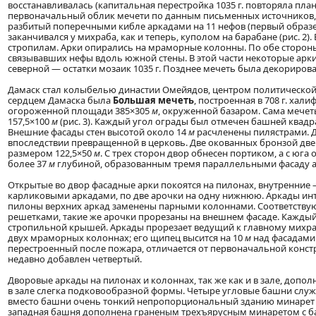
восстанавливалась (капитальная перестройка 1035 г. повторяла план 
первоначальный облик мечети по данным письменных источников, т
разбитый поперечными кибле аркадами на 11 нефов (первый образе
заканчивался у михраба, как и теперь, куполом на барабане (рис. 2
стропилам. Арки опирались на мраморные колонны. По обе стороны
связывавших нефы вдоль южной стены. В этой части некоторые арки
северной — остатки мозаик 1035 г. Позднее мечеть была декориров
Дамаск стал колыбелью династии Омейядов, центром политической
сердцем Дамаска была
Большая мечеть
, построенная в 708 г. ха
огороженной площади 385×305
м
, окруженной базаром. Сама мече
157,5×100
м
(рис. 3). Каждый угол ограды был отмечен башней квадр
Внешние фасады стен высотой около 14
м
расчленены пилястрами. Дл
впоследствии превращенной в церковь. Две окованных бронзой две
размером 122,5×50
м
. С трех сторон двор обнесен портиком, а с юг
более 37
м
глубиной, образованным тремя параллельными фасаду 
Открытые во двор фасадные арки покоятся на пилонах, внутренни
карликовыми аркадами, по две арочки на одну нижнюю. Аркады инте
пилоны верхних аркад заменены парными колоннами. Соответству
решетками, такие же арочки прорезаны на внешнем фасаде. Каждый
стропильной крышей. Аркады прорезает ведущий к главному михраб
двух мраморных колоннах; его щипец высится на 10
м
над фасадами 
перестроенный после пожара, отличается от первоначальной конст
недавно добавлен четвертый.
Дворовые аркады на пилонах и колоннах, так же как и в зале, допо
в зале слегка подковообразной формы. Четыре угловые башни служи
вместо башни очень тонкий непропорциональный зданию минарет на 
западная башня дополнена граненым трехъярусным минаретом с ба