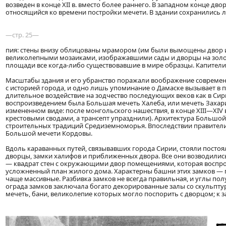
возведен в конце XII в. вместо более раннего. В западном конце д
относящийся ко времени постройки мечети. В здании сохранились 
—стр. 25—
пия: стены внизу облицованы мрамором (им были вымощены двор и 
великолепными мозаиками, изображавшими сады и дворцы на золо
площади все когда-либо существовавшие в мире образцы. Капител
Масштабы здания и его убранство поражали воображение современ
с историей города, и одно лишь упоминание о Дамаске вызывает в п
длительное воздействие на зодчество последующих веков как в Сир
воспроизведением была Большая мечеть Халеба, или мечеть Захария 
измененном виде: после монгольского нашествия, в конце XIII—XI
крестовыми сводами, а трансепт упразднили). Архитектура Большо
строительных традиций Средиземноморья. Впоследствии правители 
Большой мечети Кордовы.
Вдоль караванных путей, связывавших города Сирии, стояли посто
дворцы, замки халифов и приближенных двора. Все они возводились
— квадрат стен с окружающими двор помещениями, которая воспро
усложненный план жилого дома. Характерны башни этих замков — 
чаще массивные. Разбивка замков не всегда правильная, и углы п
ограда замков заключала богато декорированные залы со скульпт
мечеть, бани, великолепие которых могло поспорить с дворцом; к