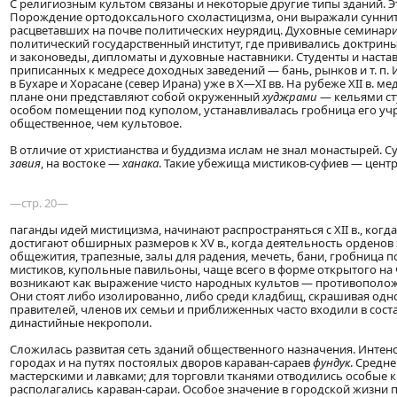
С религиозным культом связаны и некоторые другие типы зданий. 
Порождение ортодоксального схоластицизма, они выражали сунни
расцветавших на почве политических неурядиц. Духовные семинари
политический государственный институт, где прививались доктрин
и законоведы, дипломаты и духовные наставники. Студенты и наставн
приписанных к медресе доходных заведений — бань, рынков и т. п
в Бухаре и Хорасане (север Ирана) уже в X—XI вв. На рубеже XII в. м
плане они представляют собой окруженный
худжрами
— кельями ст
особом помещении под куполом, устанавливалась гробница его учр
общественное, чем культовое.
В отличие от христианства и буддизма ислам не знал монастырей. 
завия
, на востоке —
ханака
. Такие убежища мистиков-суфиев — цент
—стр. 20—
паганды идей мистицизма, начинают распространяться с XII в., когд
достигают обширных размеров к XV в., когда деятельность орденов 
общежития, трапезные, залы для радения, мечеть, бани, гробница 
мистиков, купольные павильоны, чаще всего в форме открытого на
возникают как выражение чисто народных культов — противополо
Они стоят либо изолированно, либо среди кладбищ, скрашивая од
правителей, членов их семьи и приближенных часто входили в сост
династийные некрополи.
Сложилась развитая сеть зданий общественного назначения. Интенс
городах и на путях постоялых дворов караван-сараев
фундук
. Средн
мастерскими и лавками; для торговли тканями отводились особые 
располагались караван-сараи. Особое значение в городской жизни