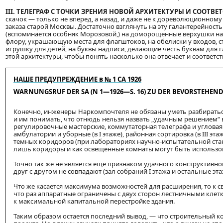
III. ТЕЛЕГРАФ С ТОЧКИ ЗРЕНИЯ НОВОЙ АРХИТЕКТУРЫ И СООТВ
скачок — только не вперед, а назад, и даже не к дореволюционному
заказа старой Москвы. Достаточно взглянуть на эту галантерейнос
(вспоминается особняк Морозовой,) на доморощенные верхушки на
флору, украшающую места для флагштоков, на обелиски у входов, 
игрушку для детей, на буквы надписи, делающие честь буквам для 
этой архитектуры, чтобы понять насколько она отвечает и соответс
НАШЕ ПРЕДУПРЕЖДЕНИЕ в № 1 СА 1926
WARNUNGSRUF DER SA (N 1—1926—S. 16) ZU DER BEVORSTEHE
Конечно, инженеры Наркомпочтеля не обязаны уметь разбираться
и им понимать, что отнюдь нельзя назвать „удачным решением“ 
регулировочные мастерские, коммутаторная телеграфа и угловая 
амбулатории и уборные (в I этаже), районная сортировка (в III э
темных коридоров (при лабораториях научно-испытательной стан
лишь коридоры и как освещенные комнаты могут быть использов
Точно так же не является еще признаком удачного конструктивно
друг с другом не совпадают (зал собраний I этажа и остальные эта
Что же касается максимума возможностей для расширения, то к
что раз аппаратные ограничены с двух сторон лестничными клетк
к максимальной капитальной перестройке здания.
Таким образом остается последний вывод, — что строительный 