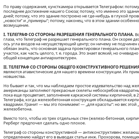
По праву содержания, кунсткамера открывается Телеграфом: потому
последнее достижение нашего Союза; потому, что именно это здан
дней; потому, что это здание построено не где-нибудь в глухой пров
„новости“ и „примеры“; потому, наконец, что в этом здании особенн
возмущение.
I. ТЕЛЕГРАФ СО СТОРОНЫ РАЗРЕШЕНИЯ ГЕНЕРАЛЬНОГО ПЛАНА.
Вс
глаза, что Телеграф не разрешает генерального плана. Он скорее д
ось угла входов на несуществующий центр; он ничему не подчинен 
обязан знать, что основная задача проектировки генерального плана
участок, как часть целого, т. е. города. Это знает всякий, но очевид
общей концепции антиархитектурен.
II. ТЕЛЕГРАФ СО СТОРОНЫ ОБЩЕГО КОНСТРУКТИВНОГО РЕШЕНИЯ
являются атавистические для нашего времени конструкции. Их при
новшества.
Но бывает и так, что мы наблюдаем простое издевательство над же
американцы заполняют прекрасные скелеты небоскребов квадратным
пока еще процветает, заполнение каркасной системы кирпичной, в 2½
Телеграфа, когда железобетонная конструкция обкладывается кирп
квадрами. Гранит — мы это понимаем! — „для красоты“: но вес этой
железобетона.
Вместо того, чтобы из трех отдельных стен (железо-бетонная, кирпич
Рерберг предпочел сделать одно плохое.
Телеграф со стороны конструктивной — антиконструктивен: желающ
определению найдут его в выводах статьи инж. Прохорова, помеще