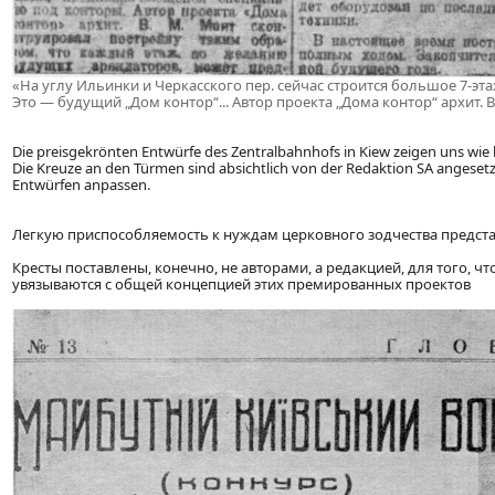
«На углу Ильинки и Черкасского пер. сейчас строится большое 7-эт
Это — будущий „Дом контор“... Автор проекта „Дома контор“ архит. В. 
Die preisgekrönten Entwürfe des Zentralbahnhofs in Kiew zeigen uns wie l
Die Kreuze an den Türmen sind absichtlich von der Redaktion SA angesetz
Entwürfen anpassen.
Легкую приспособляемость к нуждам церковного зодчества предст
Кресты поставлены, конечно, не авторами, а редакцией, для того, 
увязываются с общей концепцией этих премированных проектов