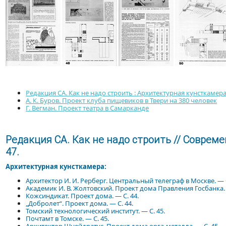
Редакция СА. Как не надо строить : Архитектурная кунсткамер
А. К. Буров. Проект клуба пищевиков в Твери на 380 человек
Г. Вегман. Проект театра в Самарканде
Редакция СА. Как не надо строить // Современ
47.
Архитектурная кунсткамера:
Архитектор И. И. Рерберг. Центральный телеграф в Москве. — 
Академик И. В. Жолтовский. Проект дома Правления Госбанка. 
Кожсиндикат. Проект дома. — С. 44.
„Добролет“. Проект дома. — С. 44.
Томский технологический институт. — С. 45.
Почтамт в Томске. — С. 45.