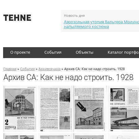
Новость дня
Аэрозольная утопия Вальтера Молин
напыляемого костюма
О проекте
События
Объекты
Каталог портф
Главная
»
События
»
Архивсячина
» Архив СА: Как не надо строить. 1928
Архив СА: Как не надо строить. 1928