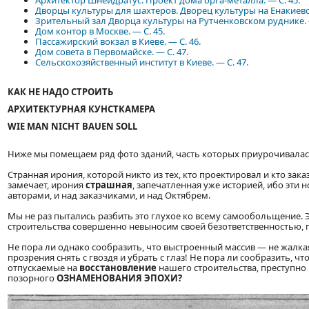
Архитектор Шнейдратус. Проект дома орга-металла. — С. 45.
Дворцы культуры для шахтеров. Дворец культуры на Енакиевск
Зрительный зал Дворца культуры на Рутченковском руднике. 
Дом контор в Москве. — С. 45.
Пассажирский вокзал в Киеве. — С. 46.
Дом совета в Первомайске. — С. 47.
Сельскохозяйственный институт в Киеве. — С. 47.
КАК НЕ НАДО СТРОИТЬ
АРХИТЕКТУРНАЯ КУНСТКАМЕРА
WIE MAN NICHT BAUEN SOLL
Ниже мы помещаем ряд фото зданий, часть которых приурочивалас
Странная ирония, которой никто из тех, кто проектировал и кто зака
замечает, ирония
страшная
, запечатленная уже историей, ибо эти
авторами, и над заказчиками, и над Октябрем.
Мы не раз пытались разбить это глухое ко всему самообольщение. 
строительства совершенно невыносим своей безответственностью,
Не пора ли однако сообразить, что выстроенный массив — не жалк
прозрения снять с гвоздя и убрать с глаз! Не пора ли сообразить, ч
отпускаемые на
восстановление
нашего строительства, преступно
позорного
ОЗНАМЕНОВАНИЯ ЭПОХИ?