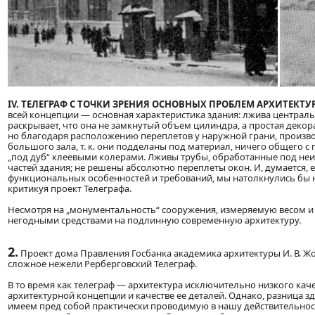
IV. ТЕЛЕГРАФ С ТОЧКИ ЗРЕНИЯ ОСНОВНЫХ ПРОБЛЕМ АРХИТЕКТУРЫ
всей концепции — основная характеристика здания: лжива центральн
раскрывает, что она не замкнутый объем цилиндра, а простая декора
но благодаря расположению переплетов у наружной грани, произ
большого зала, т. к. они подделаны под материал, ничего общего 
„под дуб“ клеевыми колерами. Лживы трубы, обработанные под неиз
частей здания; не решены абсолютно переплеты окон. И, думается, е
функциональных особенностей и требований, мы натолкнулись бы н
критикуя проект Телеграфа.
Несмотря на „монументальность“ сооружения, измеряемую весом и
негодными средствами на подлинную современную архитектуру.
2.
Проект дома Правления Госбанка академика архитектуры И. В. Жо
сложное нежели Рерберговский Телеграф.
В то время как телеграф — архитектура исключительно низкого каче
архитектурной концепции и качестве ее деталей. Однако, разница з
имеем пред собой практически проводимую в нашу действительност