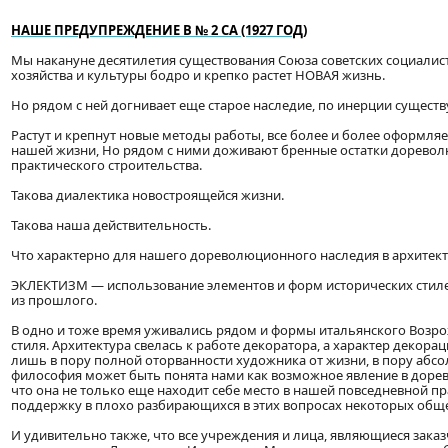
НАШЕ ПРЕДУПРЕЖДЕНИЕ В № 2 СА (1927 ГОД)
Мы накануне десятилетия существования Союза советских социалис
хозяйства и культуры бодро и крепко растет НОВАЯ жизнь.
Но рядом с ней догнивает еще старое наследие, по инерции существу
Растут и крепнут новые методы работы, все более и более оформля
нашей жизни, Но рядом с ними доживают бренные остатки доревол
практического строительства.
Такова диалектика новостроящейся жизни.
Такова наша действительность.
Что характерно для нашего дореволюционного наследия в архитект
ЭКЛЕКТИЗМ — использование элементов и форм исторических стилей
из прошлого.
В одно и тоже время уживались рядом и формы итальянского Возро
стиля. Архитектура свелась к работе декоратора, а характер декора
лишь в пору полной оторванности художника от жизни, в пору абсо
философия может быть понята нами как возможное явление в дорев
что она не только еще находит себе место в нашей повседневной пр
поддержку в плохо разбирающихся в этих вопросах некоторых обще
И удивительно также, что все учреждения и лица, являющиеся зака