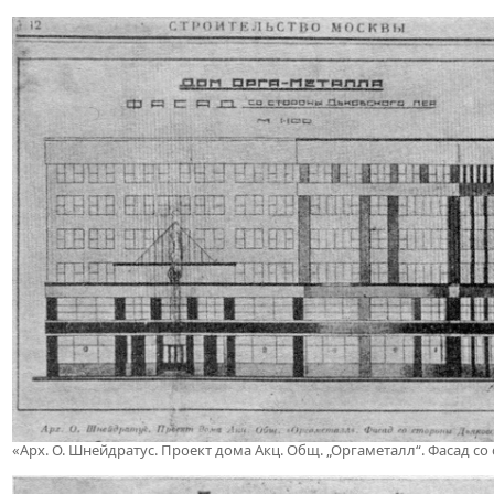
«Арх. О. Шнейдратус. Проект дома Акц. Общ. „Оргаметалл“. Фасад со