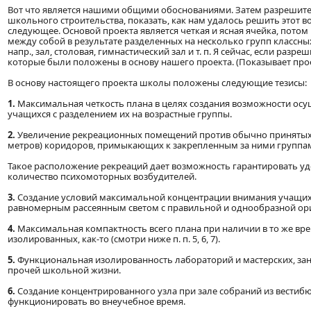
Вот что является нашими общими обоснованиями. Затем разрешит
школьного строительства, показать, как нам удалось решить этот в
следующее. Основой проекта является четкая и ясная ячейка, потом 
между собой в результате разделенных на несколько групп классны
напр., зал, столовая, гимнастический зал и т. п. Я сейчас, если разре
которые были положены в основу нашего проекта. (Показывает прое
В основу настоящего проекта школы положены следующие тезисы:
1.
Максимальная четкость плана в целях создания возможности ос
учащихся с разделением их на возрастные группы.
2.
Увеличение рекреационных помещений против обычно принятых 
метров) коридоров, примыкающих к закрепленным за ними группам
Такое расположение рекреаций дает возможность гарантировать уд
количество психомоторных возбудителей.
3.
Создание условий максимальной концентрации внимания учащих
равномерным рассеянным светом с правильной и однообразной ор
4.
Максимальная компактность всего плана при наличии в то же в
изолированных, как-то (смотри ниже п. п. 5, 6, 7).
5.
Функциональная изолированность лабораторий и мастерских, заня
прочей школьной жизни.
6.
Создание концентрированного узла при зале собраний из вестиб
функционировать во внеучебное время.