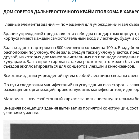
ДОМ СОВЕТОВ ДАЛЬНЕВОСТОЧНОГО КРАЙИСПОЛКОМА В ХАБАРОВ
Главные элементы здания — помещения для учреждений и зал съезд
Здание учреждений представляет из себя два стандартных корпуса
корпуса имеют каждый самостоятельный вход и лестницу, будучи 
Зал съездов с партером на 800 человек и хорами на 100 ч. Ввиду б
расположен по уклону. Фойе зала, следуя также уклону участка, пр
другой, из которых две менее значительных по площади отведены по
кулуарами. Зал запроектирован с таким расчетом, что может быть 
съездов эксплоатироваться для концертов, лекций и кино-сеансов.
Все этажи здания учреждений путем особой лестницы связаны с вес
По пути следования манифестаций на углу здания и со стороны гла
размещения организаций, приветствующих манифестантов, и для ор
Материал — железобетонный каркас с заполнением пустотелыми б
Внешняя концепция здания вытекает из принятой конструкции, со
условиям участка.