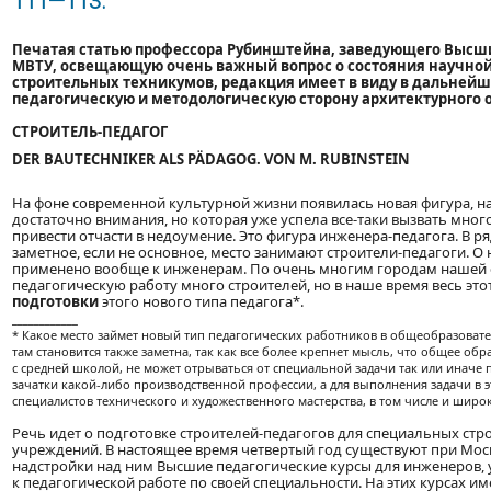
111—113.
Печатая статью профессора Рубинштейна, заведующего Высш
МВТУ, освещающую очень важный вопрос о состояния научной
строительных техникумов, редакция имеет в виду в дальнейш
педагогическую и методологическую сторону архитектурного 
СТРОИТЕЛЬ-ПЕДАГОГ
DER BAUTECHNIKER ALS PÄDAGOG. VON M. RUBINSTEIN
На фоне современной культурной жизни появилась новая фигура, на
достаточно внимания, но которая уже успела все-таки вызвать много
привести отчасти в недоумение. Это фигура инженера-педагога. В р
заметное, если не основное, место занимают строители-педагоги. О н
применено вообще к инженерам. По очень многим городам нашей с
педагогическую работу много строителей, но в наше время весь эт
подготовки
этого нового типа педагога*.
____________
* Какое место займет новый тип педагогических работников в общеобразоват
там становится также заметна, так как все более крепнет мысль, что общее об
с средней школой, не может отрываться от специальной задачи так или иначе п
зачатки какой-либо производственной профессии, а для выполнения задачи в
специалистов технического и художественного мастерства, в том числе и широ
Речь идет о подготовке строителей-педагогов для специальных ст
учреждений. В настоящее время четвертый год существуют при Мо
надстройки над ним Высшие педагогические курсы для инженеров,
к педагогической работе по своей специальности. На этих курсах и