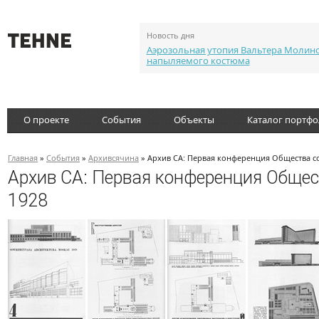
Новость дня
Аэрозольная утопия Вальтера Молин
напыляемого костюма
О проекте
События
Объекты
Каталог портф
Главная
»
События
»
Архивсячина
» Архив СА: Первая конференция Общества с
Архив СА: Первая конференция Общес
1928