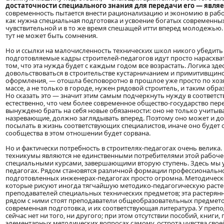
достаточности специального знания для передачи его — явля
современность пытается внести рационализацию и экономию в работ
как нужна специальная подготовка и усвоение богатых современных
чувствительной и в то же время спешащей итти вперед молодежью.
тут не может быть сомнения.
Но и ссылки на малочисленность технических школ никого убедить 
подготовляемые кадры строителей-педагогов идут просто нарасхват.
том, что эта нужда будет с каждым годом все возрастать. Логика зд
довольствоваться в строительстве кустарничанием и примитивщино
оформления, — отошла бесповоротно в прошлое уже просто по хоз
массе, а не только в городе, нужен рядовой строитель, и таким обр
Но сказать это — значит этим самым подчеркнуть нужду в соответст
естественно, что чем более современное общество-государство пер
вынуждено брать на себя новые обязанности: оно не только учиты
назревающие, должно заглядывать вперед. Поэтому оно может и д
посылать в жизнь соответствующих специалистов, иначе оно будет 
сообщества в этом отношении будет сорвана.
Но и фактически потребность в строителях-педагогах очень велика. 
техникумы являются не единственными потребителями этой рабочей
специальными курсами, завершающими вторую ступень. Здесь мы у
педагогах. Рядом становятся различной формации профессионально
подготовленных инженерах-педагогах просто огромна. Методическо
которые рисуют иногда тягчайшую методико-педагогическую растер
преподавателей специальных технических предметов; эта растерянн
рядом с ними стоят преподаватели общеобразовательных предмето
современная подготовка, и их соответствующая литература. У преп
сейчас нет ни того, ни другого; при этом отсутствии пособий, книг
элементарных методических вопросах самому, острота чувства сво