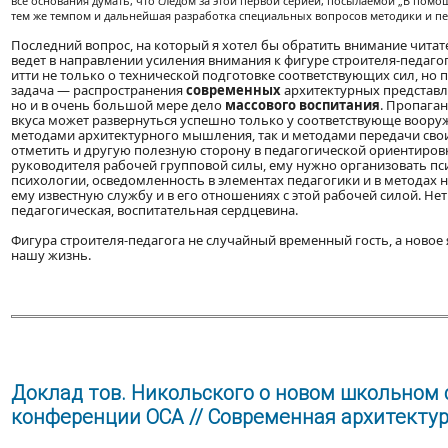
все основания думать, что следом за этой первой серией, посылаемой „В помо
тем же темпом и дальнейшая разработка специальных вопросов методики и пед
Последний вопрос, на который я хотел бы обратить внимание читат
ведет в направлении усиления внимания к фигуре строителя-педаго
итти не только о технической подготовке соответствующих сил, но 
задача — распространения
современных
архитектурных представле
но и в очень большой мере дело
массового воспитания
. Пропаган
вкуса может развернуться успешно только у соответствующе воор
методами архитектурного мышления, так и методами передачи сво
отметить и другую полезную сторону в педагогической ориентировк
руководителя рабочей групповой силы, ему нужно организовать пси
психологии, осведомленность в элементах педагогики и в методах
ему известную службу и в его отношениях с этой рабочей силой. Не
педагогическая, воспитательная сердцевина.
Фигура строителя-педагога не случайный временный гость, а новое 
нашу жизнь.
Доклад тов. Никольского о новом школьном 
конференции ОСА // Современная архитектура.