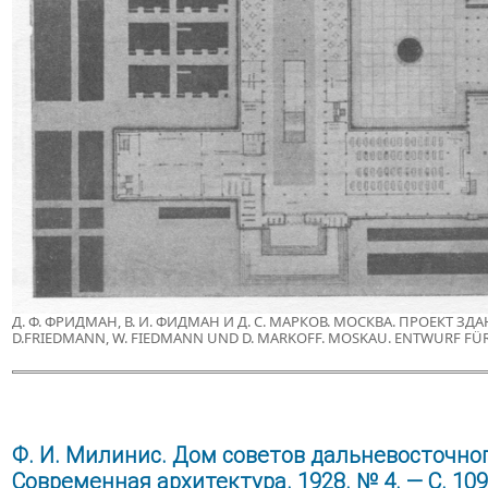
Д. Ф. ФРИДМАН, В. И. ФИДМАН И Д. С. МАРКОВ. МОСКВА. ПРОЕКТ 
D.FRIEDMANN, W. FIEDMANN UND D. MARKOFF. MOSKAU. ENTWURF FÜR 
Ф. И. Милинис. Дом советов дальневосточног
Современная архитектура. 1928. № 4. — С. 109