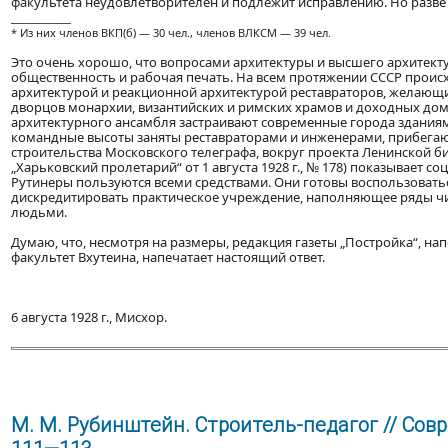
факультета неудовлетворителен и подлежит исправлению. Но разв
____________
* Из них членов ВКП(б) — 30 чел., членов ВЛКСМ — 39 чел.
Это очень хорошо, что вопросами архитектуры и высшего архитект
общественность и рабочая печать. На всем протяжении СССР проис
архитектурой и реакционной архитектурой реставраторов, желающих
дворцов монархии, византийских и римских храмов и доходных до
архитектурного ансамбля застраивают современные города зданиям
командные высоты заняты реставраторами и инженерами, прибегаю
строительства Московского телеграфа, вокруг проекта Ленинской би
„Харьковский пролетарий“ от 1 августа 1928 г., № 178) показывает 
Рутинеры пользуются всеми средствами. Они готовы воспользоваться
дискредитировать практическое учреждение, наполняющее ряды ч
людьми.
Думаю, что, несмотря на размеры, редакция газеты „Постройка“, н
факультет Вхутеина, напечатает настоящий ответ.
6 августа 1928 г., Мисхор.
М. М. Рубинштейн. Строитель-педагог // Совр