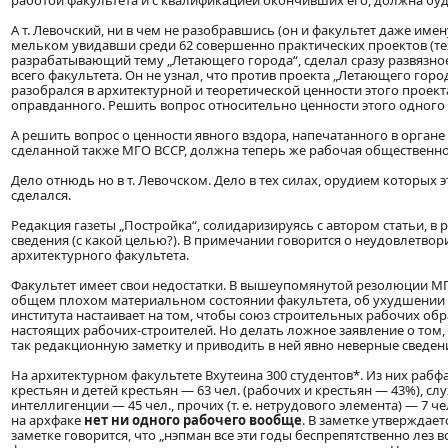
работой факультета и с квалификацией окончивших его, должна б
А т. Левочский, ни в чем не разобравшись (он и факультет даже име
мельком увидавши среди 62 совершенно практических проектов (те
разрабатывающий тему „Летающего города“, сделал сразу развязно
всего факультета. Он не узнал, что против проекта „Летающего горо
разобрался в архитектурной и теоретической ценности этого проекта
оправданного. Решить вопрос относительно ценности этого одного 
А решить вопрос о ценности явного вздора, напечатанного в орган
сделанной также МГО ВССР, должна теперь же рабочая общественно
Дело отнюдь но в т. Левочском. Дело в тех силах, орудием которых
сделался.
Редакция газеты „Постройка“, солидаризируясь с автором статьи,
сведения (с какой целью?). В примечании говорится о неудовлетво
архитектурного факультета.
Факультет имеет свои недостатки. В вышеупомянутой резолюции МГ
общем плохом материальном состоянии факультета, об ухудшении с
института настаивает на том, чтобы союз строительных рабочих обр
настоящих рабочих-строителей. Но делать ложное заявление о том, 
так редакционную заметку и приводить в ней явно неверные сведен
На архитектурном факультете Вхутеина 300 студентов*. Из них рабфа
крестьян и детей крестьян — 63 чел. (рабочих и крестьян — 43%), с
интеллигенции — 45 чел., прочих (т. е. нетрудового элемента) — 7 чел
на архфаке
нет ни одного рабочего вообще
. В заметке утверждает
заметке говорится, что „нэпман все эти годы беспрепятственно лез в