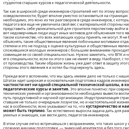
студентов старших курсов к педагогической деятельности.
Так как в широкой среде инженеров-строителей нет по этому вопрос
осведомленности, будет вполне уместно остановиться на страницах 
необходимо, это ясно из тех разговоров в среде инженеров, с котор
педагога все еще не увеличила свой вес с материальной стороны н
представить себе увлекательной для строителя перспективу войти 
вот недоверчивые люди ищут иных мотивов для объяснения того явле
таком количестве, что всех желающих курсы принять не могут. Я не 
объяснять такие общественные явления побочными мотивами отдел
степени и это не подход к оценке культурных и общественных явлений
сложившихся молодых инженеров с большим вниманием проходит че
совмещая ее со своей специальностью. Нужно заметить, что ВПК и н
его специальности, если он этого сам не имеет в виду. Наоборот, с
от производства. Таким образом жизнь уже дает ответ в защиту это
стороны этого явления я и хотел бы подчеркнуть здесь.
Прежде всего вспомним, что мы здесь имеем дело не только с наш
Штатах идет широкая и основательная подготовка кадров инженеров
частности нет ни одной специальной технической школы, в ко
педагогические курсы и занятия.
Это вполне понятно: при совре
технических умений и организованности необходимо вывести восп
путь продуктивной и научной организации. Индустриализация стра
ставшие не только очередным лозунгом, но и настоятельной жизнен
нас в особенности, ясно указывают на то, что
кустарничество и наи
может быть терпимо
. Так естественно выросла задача дать для
умелых и знающих, как вести дело, педагогов-инженеров.
В этом случае легко встречаешься с возражением, что таких школ у
сложную машину подготовки, — знающий архитектор и без того см