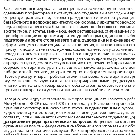
Все специальные журналы, посвященные строительству, переполнен
сделанных профессорами института, его студентами и молодыми ар
существует разница в подготовке гражданского инженера, умеющего
беззаботного в вопросах архитектурной формы, и архитектора-худ
ведь архфак нашего вуза больше всего именно обвиняют в техниц
архитектуре. И эстеты, занимающиеся реставрацией, стилизацией и
пренебрегающие вопросами архитектурной формы, одинаково заблу
подготовки архитектора нового типа, художника и инженера-
оформляющего новые социальные отношения, планировщика и строи
приступ к подготовке таких нужных социалистическому строительств
неладного, нечего закрывать глаза. Но он подготовляет практическ
индустриальным развитием страны и умеющих архитектурно мыслит
определенную идеологическую позицию в современной практическо
современной архитектуры, пытающимся наиболее рационально исп
лабораторной техники для архитектурного оформления производст
Поэтому все рутинеры, гробокопатели и консерваторы в архитектур
Вхутеина. Они пользуются для этого патриархальными предрассудк
многих влиятельных товарищей, чтобы со страниц советской печати
против новаторства Вхутеина и защищать ансамбли стилизаторов.
Неверно, что и другие строительные организации отзываются о раб
Мосгуботдел ВССР в марте 1928 г. по докладу т. Рыльского приня
признал архитектурный факультет Вхутеина
единственным
вузом
художников-архитекторов, и отметил в числе достижений факульте
состава“, „повышение активности и самодеятельности студентов“, 
„
разрешение ряда практических вопросов
общественного значен
организации помочь факультету в снабжении его экспонатами и обо
индустриально-технических вузов. Всякая профсоюзная и строител