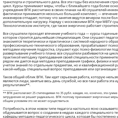
транспорта и строительного дела. Все эти годы без исключения ст
цикл. Курсы принимают меры, чтобы с ближайшего года более осно
учреждение ВПК рассчитано в своих планах на 40 слушателей-инже
фактически принимается несколько больший комплект, — втечение г
инженеров отпадает, потому что занятия ведутся вечером после бо
дополнительную нагрузку. Наряду с московскими ВПК при МВТУ су
Технологическом институте, где также энергично работает строител
Все слушатели проходят втечение учебного года — курсы годичные
котором строится дальнейшая специализация. Они слушают педаго
знакомятся теоретически и практически с системой народного образ
профессионально-технического образования, прорабатывают психол
методами изучения подростка, слушают курс психо-физиологии под
развертывание учебного плана: все слушатели разбиваются на цикл
практикой методику преподавания своей специальности применител
рядом им дается еще методика преподавания графики, физики и мат
учетом знаний по отдельным предметам, но и квалификационной р
какой-нибудь специальный вопрос преподавания или организации т
Таков общий облик ВПК. Там идет серьезная работа, которую нельз
являются люди, занятые весь день службой, но все-таки работа эт
результатами**.
____________
** ВПК располагают 25 стипендиями по 35 рубл. каждая, но, конечно, эта сум
затруднения не решает радикально. ВПК поэтому принимают энергичные меры,
общим условиям это не может осуществиться.
Потребность в этом новом типе педагога настолько ясно сказываетс
обдумывается вопрос о создании в недрах каждого специального т
кафедры методико-педагогического цикла, которая бы постепенно