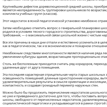
Крупнейшим дефектом дореволюционной средней школы, приобрет
является неопределенность группировки школьников по возрастам, 
комплекта учебных групп (классов).
Этот недостаток в ясной педагогической установке неизбежно отра
Затем необходимо отметить вопрос о генеральной планировке шко
родился в условиях тесного городского строительства, дороговизны
требования, — о максимальной связи школьной жизни с чистым на
Все эти причины в наши дни отпали и естественно усомниться в ц
как в педагогическом, так и в экономическом и пожарном отношени
Неизбежным следствием многоэтажности является наличие ряда лес
увеличении кубатуры здания, возрастающем пропорционально эта
Столь же бесполезным приходится считать ряд коридоров, переход
удаленные друг от друга помещения.
Эта последняя характерная отрицательная черта старых школьных
освещенность помещений: длинные односторонние коридоры, вытян
удовлетворительные результаты в смысле ориентации и инсоляции, и
компактность и создавая громадный периметр наружных стен.
Можно было бы продолжить перечисление недостатков школьного з
но уже и приведенного достаточно для того, чтобы поставить вопр
школы, свободного от перечисленных недостатков, удовлетворяю
социалистической педагогики и укладывающегося в рамки строгой 