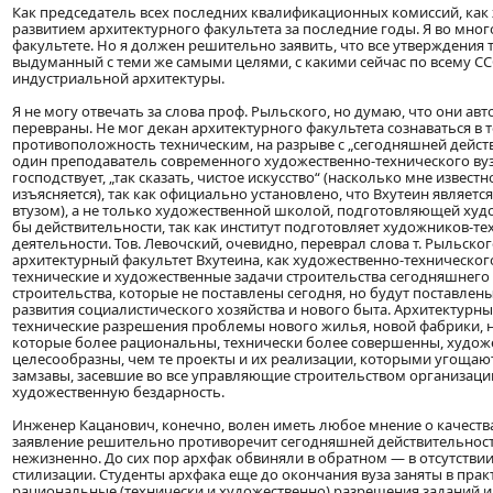
Как председатель всех последних квалификационных комиссий, как 
развитием архитектурного факультета за последние годы. Я во мно
факультете. Но я должен решительно заявить, что все утверждения 
выдуманный с теми же самыми целями, с какими сейчас по всему С
индустриальной архитектуры.
Я не могу отвечать за слова проф. Рыльского, но думаю, что они ав
перевраны. Не мог декан архитектурного факультета сознаваться в 
противоположность техническим, на разрыве с „сегодняшней дейст
один преподаватель современного художественно-технического вуза
господствует, „так сказать, чистое искусство“ (насколько мне извес
изъясняется), так как официально установлено, что Вхутеин являетс
втузом), а не только художественной школой, подготовляющей худ
бы действительности, так как институт подготовляет художников-т
деятельности. Тов. Левочский, очевидно, переврал слова т. Рыльского
архитектурный факультет Вхутеина, как художественно-техническог
технические и художественные задачи строительства сегодняшнего
строительства, которые не поставлены сегодня, но будут поставлены
развития социалистического хозяйства и нового быта. Архитектурны
технические разрешения проблемы нового жилья, новой фабрики, н
которые более рациональны, технически более совершенны, худож
целесообразны, чем те проекты и их реализации, которыми угощаю
замзавы, засевшие во все управляющие строительством организац
художественную бездарность.
Инженер Кацанович, конечно, волен иметь любое мнение о качества
заявление решительно противоречит сегодняшней действительности.
нежизненно. До сих пор архфак обвиняли в обратном — в отсутствии 
стилизации. Студенты архфака еще до окончания вуза заняты в прак
рациональные (технически и художественно) разрешения заданий и