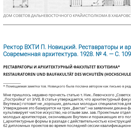
ДОМ СОВЕТОВ ДАЛЬНЕВОСТОЧНОГО КРАЙИСПОЛКОМА В ХАБАРОВСК
Ректор ВХТИ П. Новицкий. Реставраторы и ар
Современная архитектура. 1928. № 4. — С. 10
РЕСТАВРАТОРЫ И АРХИТЕКТУРНЫЙ ФАКУЛЬТЕТ ВХУТЕИНА*
RESTAURATOREN UND BAUFAKULTÄT DES WCHUTEЇN (HOCHSCHULE 
____________
* Помещаемая заметка тов. Новицкого была послана автором как письмо в реда
Мне пришлось недавно прочесть статью т. Ник. Левочского „Советс
„Постройка“ от 3/VII. В статье утверждается, что архитектурный фак
Вхутемас) готовит не „хороших, дельных молодых специалистов для 
Утверждение это базируется на трех „фактах“: на заявлении декана ф
культивирует чистое искусство, на отзыве зам. зав. Проектным отд
молодых архитекторах, окончивших Вхутеин и поражающих его пол
(„архитектурные формы в разладе с действительностью конструкций“
62 дипломных проектов во время последней сессии квалификационн