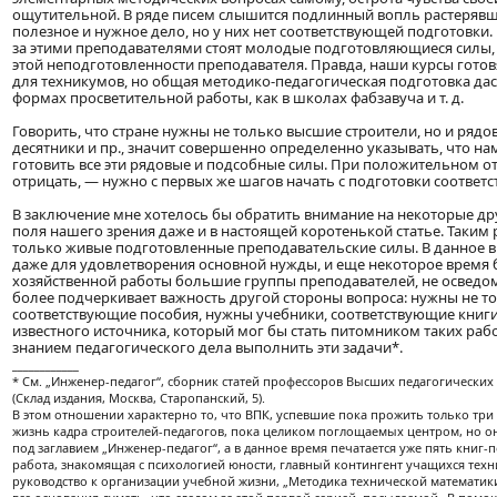
ощутительной. В ряде писем слышится подлинный вопль растерявши
полезное и нужное дело, но у них нет соответствующей подготовки.
за этими преподавателями стоят молодые подготовляющиеся силы, к
этой неподготовленности преподавателя. Правда, наши курсы гото
для техникумов, но общая методико-педагогическая подготовка дас
формах просветительной работы, как в школах фабзавуча и т. д.
Говорить, что стране нужны не только высшие строители, но и рядо
десятники и пр., значит совершенно определенно указывать, что н
готовить все эти рядовые и подсобные силы. При положительном от
отрицать, — нужно с первых же шагов начать с подготовки соответ
В заключение мне хотелось бы обратить внимание на некоторые дру
поля нашего зрения даже и в настоящей коротенькой статье. Так
только живые подготовленные преподавательские силы. В данное вр
даже для удовлетворения основной нужды, и еще некоторое время 
хозяйственной работы большие группы преподавателей, не осведом
более подчеркивает важность другой стороны вопроса: нужны не т
соответствующие пособия, нужны учебники, соответствующие книги, 
известного источника, который мог бы стать питомником таких работ
знанием педагогического дела выполнить эти задачи*.
____________
* См. „Инженер-педагог“, сборник статей профессоров Высших педагогических
(Склад издания, Москва, Старопанский, 5).
В этом отношении характерно то, что ВПК, успевшие пока прожить только три 
жизнь кадра строителей-педагогов, пока целиком поглощаемых центром, но 
под заглавием „Инженер-педагог“, а в данное время печатается уже пять книг-
работа, знакомящая с психологией юности, главный контингент учащихся техни
руководство к организации учебной жизни, „Методика технической математики