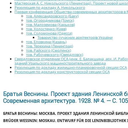
Мастерская А. С. Никольского (Ленинград). Проект новой шко
Резолюция по докладу А. Никольского
Первая конференция Общества современных архитекторов в 
тов. Александровского (Баку)
тов. Огородникова (Томск)
тов. Малоземова (Харьков)
тов. Холостенко (Киев)
тов. Соломонова (Одесса)
Товариство сучасних архітекторів України
тов. Еловкина (Казань)
тов. Терехина (Ленинград)
тов. Райского (Смоленск)
тов. Рабочевского (Свердловск)
Свердловское отделение ОСА (инж. Е. Балакшина, арх. И. Рабоч
зданий Уральского машиностроительного завода
Резолюция по докладу жилищно-планировочной секции ОСА
Резолюция по докладу конструкторской секции ОСА
Братья Веснины. Проект здания Ленинской би
Современная архитектура. 1928. № 4. — С. 10
БРАТЬЯ ВЕСНИНЫ: МОСКВА. ПРОЕКТ ЗДАНИЯ ЛЕНИНСКОЙ БИБЛИО
BRÜDER WESSNIN: MOSKAU. ENTWURF FÜR DIE LENINBIBLIOTHEK I