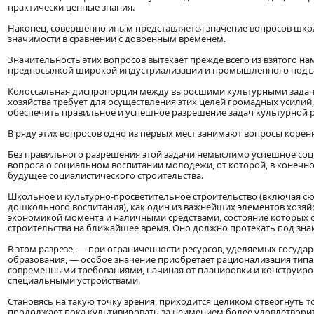
практически ценные знания.
Наконец, совершенно иным представляется значение вопросов школ
значимости в сравнении с довоенным временем.
Значительность этих вопросов вытекает прежде всего из взятого на
предпосылкой широкой индустриализации и промышленного подъ
Колоссальная диспропорция между выросшими культурными задач
хозяйства требует для осуществления этих целей громадных усилий
обеспечить правильное и успешное разрешение задач культурной 
В ряду этих вопросов одно из первых мест занимают вопросы коре
Без правильного разрешения этой задачи немыслимо успешное соц
вопроса о социальном воспитании молодежи, от которой, в конечном
будущее социалистического строительства.
Школьное и культурно-просветительное строительство (включая сю
дошкольного воспитания), как один из важнейших элементов хозяйс
экономикой момента и наличными средствами, состояние которых 
строительства на ближайшее время. Оно должно протекать под зна
В этом разрезе, — при ограниченности ресурсов, уделяемых госуд
образования, — особое значение приобретает рационализация типа 
современными требованиями, начиная от планировки и конструиро
специальными устройствами.
Становясь на такую точку зрения, приходится целиком отвергнуть т
продолжает пока культивировать за неимением более удовлетвори