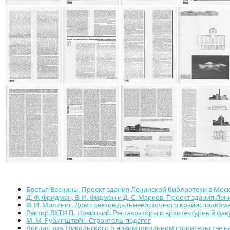
Братья Веснины. Проект здания Ленинской библиотеки в Москв
Д. Ф. Фридман, В. И. Фидман и Д. С. Марков. Проект здания Ле
Ф. И. Милинис. Дом советов дальневосточного крайисполкома
Ректор ВХТИ П. Новицкий. Реставраторы и архитектурный фак
М. М. Рубинштейн. Строитель-педагог
Доклад тов. Никольского о новом школьном строительстве н