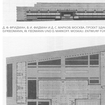
Д. Ф. ФРИДМАН, В. И. ФИДМАН И Д. С. МАРКОВ. МОСКВА. ПРОЕКТ 
D.FRIEDMANN, W. FIEDMANN UND D. MARKOFF. MOSKAU. ENTWURF FÜR 