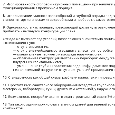
7.
Изолированность столовой и кухонных помещений при наличии уд
функционирования в пропускном порядке.
8.
Использование главного зала собраний и глубокой эстрады под г
становятся артистическими гардеробными и наоборот, с самостоят
9.
Одноэтажность как принцип, позволяющий достигнуть равномер
прибегать к вытянутой конфигурации плана.
Отсюда же вытекает ряд условий, позволяющих значительно понизит
эксплоатационную:
— отсутствие лестниц,
— отсутствие необходимости воздвигать леса при постройке,
— минимальные периметр и площадь наружных стен,
— облегченная конструкция внутренних переборок между же
внутренних капитальных стен,
— уменьшение глубины заложения подошв фундаментов подо 
незначительной нагрузки и отсутствия условий промерзания г
10.
Стандартность как общей схемы разбивки плана, так и типовых к
11.
Простота инж.-санитарного оборудования вследствие группировк
мастерских, лабораторий, кухни, душевых и котельной, у наружного
12.
Возможность постройки здания в один строительный сезон (5% э
13.
Тип такого здания можно считать типом зданий для зеленой зон
комбинатов.