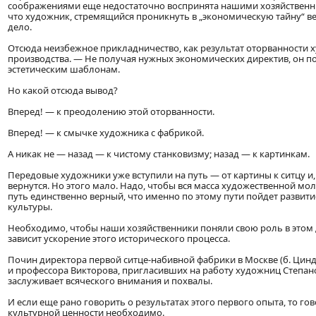
соображениями еще недостаточно воспринята нашими хозяйственни
что художник, стремящийся проникнуть в „экономическую тайну“ вещ
дело.
Отсюда неизбежное прикладничество, как результат оторванности 
производства. — Не получая нужных экономических директив, он п
эстетическим шаблонам.
Но какой отсюда вывод?
Вперед! — к преодолению этой оторванности.
Вперед! — к смычке художника с фабрикой.
А никак не — назад — к чистому станковизму; назад — к картинкам.
Передовые художники уже вступили на путь — от картины к ситцу и,
вернутся. Но этого мало. Надо, чтобы вся масса художественной мол
путь единственно верный, что именно по этому пути пойдет развит
культуры.
Необходимо, чтобы наши хозяйственники поняли свою роль в этом де
зависит ускорение этого исторического процесса.
Почин директора первой ситце-набивной фабрики в Москве (б. Цинд
и профессора Викторова, пригласивших на работу художниц Степано
заслуживает всяческого внимания и похвалы.
И если еще рано говорить о результатах этого первого опыта, то го
культурной ценности необходимо.