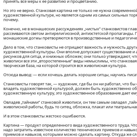
принять все меры к ее развитию и процветанию.
Но это не верно. Станковая картина не только не нужна современно
художественной культуре, но является одним из самых сильных торм
почему.
Конечно, не в монашеских рассуждениях „чистых“ станковистов глав
рассеиваются светом антирелигиозной, антиэстетской пропаганды. П
монашеские догмы претворяются в производственные и педагогиче
Дело в том, что станковисты не отрицают важность и нужность дру
художественной культуры. Они вполне допускают существование и а
рисунков для ситца, и книжных обложек; они только утверждают, чт
живописи все эти „второстепенные“ виды немыслимы, что станковая
творческая база, на которой строится вся живописная культура.
Отсюда вывод: — если хочешь делать хорошие ситцы, научись писа
Станковисты говорят так, — художник, где бы он ни работал, что бы
владеть художественной культурой, должен быть художественно об
художественную культуру, это художественное образование дает ем
Овладев „тайнами“ станковой живописи, он тем самым овладел „тай
живописной работы, будь то ситец, обложка, плакат или театральна
И в этом станковисты жестоко ошибаются.
Картина — продукт определенного вида художественного труда. Что
надо затратить известное количество технических приемов и навык
приемов и навыков, которыми можно сделать картину. Откуда же сле