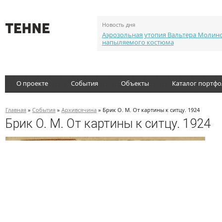
Новость дня
Аэрозольная утопия Вальтера Молин
напыляемого костюма
О проекте
События
Объекты
Каталог портф
Главная
»
События
»
Архивсячина
» Брик О. М. От картины к ситцу. 1924
Брик О. М. От картины к ситцу. 1924