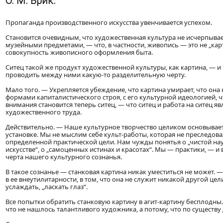
О. М. Брик.
Пропаганда производственного искусства увенчивается успехом.
Становится очевидным, что художественная культура не исчерпыва
музейными предметами, — что, в частности, живопись — это не „карт
совокупность живописного оформления быта.
Ситец такой же продукт художественной культуры, как картина, — и
проводить между ними какую-то разделительную черту.
Мало того. — Укрепляется убеждение, что картина умирает, что она 
формами капиталистического строя, с его культурной идеологией, ч
внимания становится теперь ситец, — что ситец и работа на ситец 
художественного труда.
Действительно. — Наше культурное творчество целиком основывает
установке. Мы не мыслим себе культ-работы, которая не преследов
определенной практической цели. Нам чужды понятья о „чистой наук
искусстве“, о „самоценных истинах и красотах“. Мы — практики, — и
черта нашего культурного сознанья.
В такое сознанье — станковая картина никак уместиться не может. —
в ее внеутилитарности, в том, что она не служит никакой другой цел
услаждать, „ласкать глаз“.
Все попытки обратить станковую картину в агит-картину бесплодны.
что не нашлось талантливого художника, а потому, что по существу