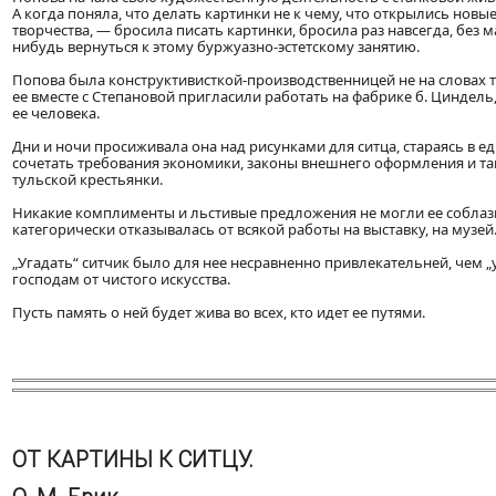
А когда поняла, что делать картинки не к чему, что открылись новы
творчества, — бросила писать картинки, бросила раз навсегда, без
нибудь вернуться к этому буржуазно-эстетскому занятию.
Попова была конструктивисткой-производственницей не на словах то
ее вместе с Степановой пригласили работать на фабрике б. Циндель,
ее человека.
Дни и ночи просиживала она над рисунками для ситца, стараясь в е
сочетать требования экономики, законы внешнего оформления и та
тульской крестьянки.
Никакие комплименты и льстивые предложения не могли ее соблаз
категорически отказывалась от всякой работы на выставку, на музей
„Угадать“ ситчик было для нее несравненно привлекательней, чем 
господам от чистого искусства.
Пусть память о ней будет жива во всех, кто идет ее путями.
ОТ КАРТИНЫ К СИТЦУ.