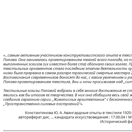
«...самым активным участником конструктивистского опыта в текс
Попова. Она занималась проектированием тканей всего полгода, но п
выполненных эскизов (их известно более ста) обогнала своих коллег.
текстильных орнаментов стало последним этапом деятельности ху
ними была прервана в самом разгаре трагической смертью мастера 24
Воспоминания современников доносят до нас, с каким увлечением и р
Попова проектированием текстиля, дни и ночи просиживая над „сит
Текстильные эскизы Поповой вобрали в себя многие достижения ее ст
явились как бы итогом ее творчества. В них она обобщила весь свой
соединив гармонию серии „Живописных архитектоник“ с бесконечнос
„Пространственно-силовых построений“».
Константинова Ю. А. Авангардные опыты в текстиле 1920-х
автореферат дис. ... кандидата искусствоведения : 17.00.04 / 
Исторический фак