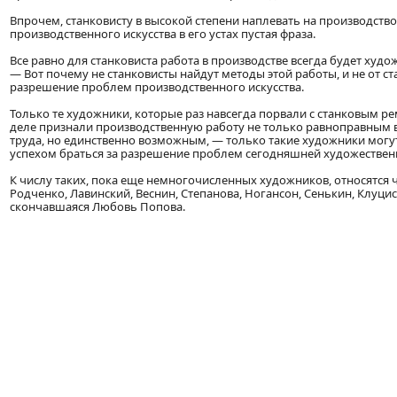
Впрочем, станковисту в высокой степени наплевать на производств
производственного искусства в его устах пустая фраза.
Все равно для станковиста работа в производстве всегда будет худо
— Вот почему не станковисты найдут методы этой работы, и не от с
разрешение проблем производственного искусства.
Только те художники, которые раз навсегда порвали с станковым р
деле признали производственную работу не только равноправным
труда, но единственно возможным, — только такие художники могут
успехом браться за разрешение проблем сегодняшней художествен
К числу таких, пока еще немногочисленных художников, относятся
Родченко, Лавинский, Веснин, Степанова, Ногансон, Сенькин, Клуцис
скончавшаяся Любовь Попова.