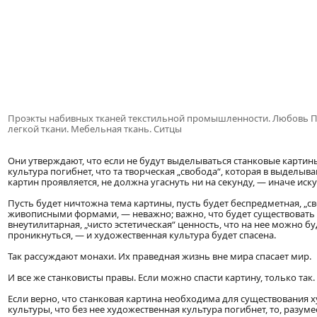
Проэкты набивных тканей текстильной промышленности. Любовь П
легкой ткани. Мебельная ткань. Ситцы
Они утверждают, что если не будут выделываться станковые картин
культура погибнет, что та творческая „свобода“, которая в выделыв
картин проявляется, не должна угаснуть ни на секунду, — иначе иску
Пусть будет ничтожна тема картины, пусть будет беспредметная, „с
живописными формами, — неважно; важно, что будет существовать 
внеутилитарная, „чисто эстетическая“ ценность, что на нее можно бу
проникнуться, — и художественная культура будет спасена.
Так рассуждают монахи. Их праведная жизнь вне мира спасает мир.
И все же станковисты правы. Если можно спасти картину, только так.
Если верно, что станковая картина необходима для существования 
культуры, что без нее художественная культура погибнет, то, разум