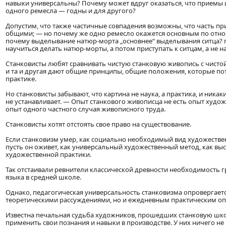
навыки универсальны? Почему может вдруг оказаться, что приемы 
одного ремесла — годны и для другого?
Допустим, что также частичные совпадения возможны, что часть пр
общими; — но почему же одно ремесло окажется основным по отн
почему выделывание натюр-морта „основнее“ выделывания ситца? 
научиться делать натюр-морты, а потом приступать к ситцам, а не 
Станковисты любят сравнивать чистую станковую живопись с чисто
и та и другая дают общие принципы, общие положения, которые п
практике.
Но станковисты забывают, что картина не наука, а практика, и ника
не устанавливает. — Опыт станкового живописца не есть опыт худо
опыт одного частного случая живописного труда.
Станковисты хотят отстоять свое право на существование.
Если станковизм умер, как социально необходимый вид художествен
пусть он оживет, как универсальный художественный метод, как вы
художественной практики.
Так отстаивали ревнители классической древности необходимость г
языка в средней школе.
Однако, педагогическая универсальность станковизма опровергаетс
теоретическими рассуждениями, но и ежедневным практическим о
Известна печальная судьба художников, прошедших станковую шк
применить свои познания и навыки в производстве. У них ничего не