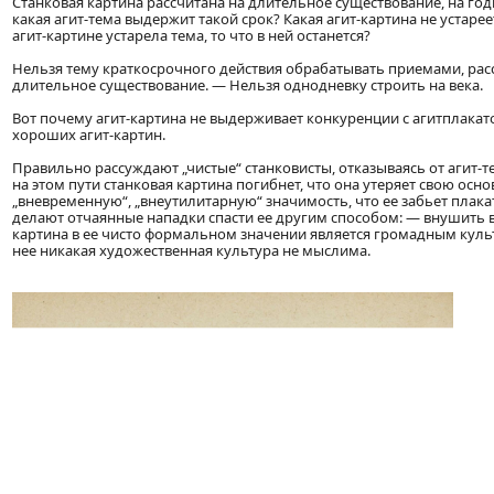
Станковая картина рассчитана на длительное существование, на год
какая агит-тема выдержит такой срок? Какая агит-картина не устарее
агит-картине устарела тема, то что в ней останется?
Нельзя тему краткосрочного действия обрабатывать приемами, ра
длительное существование. — Нельзя однодневку строить на века.
Вот почему агит-картина не выдерживает конкуренции с агитплакато
хороших агит-картин.
Правильно рассуждают „чистые“ станковисты, отказываясь от агит-т
на этом пути станковая картина погибнет, что она утеряет свою ос
„вневременную“, „внеутилитарную“ значимость, что ее забьет плака
делают отчаянные нападки спасти ее другим способом: — внушить вс
картина в ее чисто формальном значении является громадным куль
нее никакая художественная культура не мыслима.