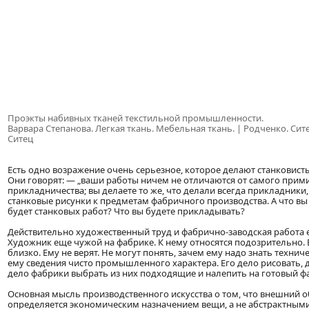
Проэкты набивных тканей текстильной промышленности.
Варвара Степанова. Легкая ткань. Мебельная ткань. | Родченко. Сит
Ситец
Есть одно возражение очень серьезное, которое делают станковист
Они говорят: — „ваши работы ничем не отличаются от самого прим
прикладничества; вы делаете то же, что делали всегда прикладник
станковые рисунки к предметам фабричного производства. А что вы 
будет станковых работ? Что вы будете прикладывать?
Действительно художественный труд и фабрично-заводская работа
Художник еще чужой на фабрике. К нему относятся подозрительно. 
близко. Ему не верят. Не могут понять, зачем ему надо знать технич
ему сведения чисто промышленного характера. Его дело рисовать, д
дело фабрики выбрать из них подходящие и налепить на готовый ф
Основная мысль производственного искусства о том, что внешний 
определяется экономическим назначением вещи, а не абстрактными