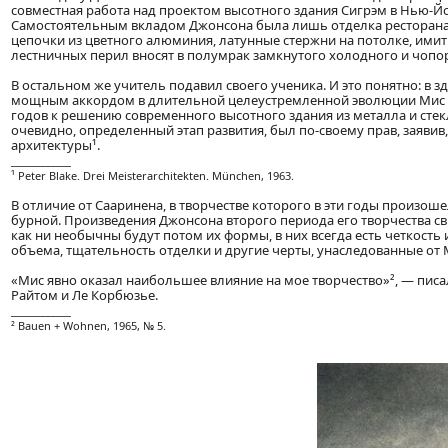
совместная работа над проектом высотного здания Сигрэм в Нью-Й
Самостоятельным вкладом Джонсона была лишь отделка ресторана 
цепочки из цветного алюминия, латунные стержни на потолке, ими
лестничных перил вносят в полумрак замкнутого холодного и чопо
В остальном же учитель подавил своего ученика. И это понятно: в
мощным аккордом в длительной целеустремленной эволюции Мис ва
годов к решению современного высотного здания из металла и стекл
очевидно, определенный этап развития, был по-своему прав, заявив
архитектуры¹.
____________
¹ Peter Blake. Drei Meisterarchitekten. München, 1963.
В отличие от Сааринена, в творчестве которого в эти годы произо
бурной. Произведения Джонсона второго периода его творчества св
как ни необычны будут потом их формы, в них всегда есть четкост
объема, тщательность отделки и другие черты, унаследованные от М
«Мис явно оказал наибольшее влияние на мое творчество»², — писа
Райтом и Ле Корбюзье.
____________
² Bauen + Wohnen, 1965, № 5.