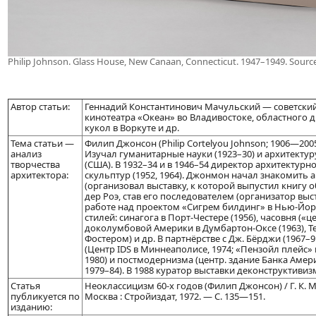
Philip Johnson. Glass House, New Canaan, Connecticut. 1947–1949. Sour
Автор статьи:
Геннадий Константинович Мачульский — советский
кинотеатра «Океан» во Владивостоке, областного д
кукол в Воркуте и др.
Тема статьи —
Филип Джонсон (Philip Cortelyou Johnson; 1906—20
анализ
Изучал гуманитарные науки (1923–30) и архитектуру
творчества
(США). В 1932–34 и в 1946–54 директор архитектурн
архитектора:
скульптур (1952, 1964). Джонмон начал знакомить
(организовал выставку, к которой выпустил книгу 
дер Роэ, став его последователем (организатор выс
работе над проектом «Сигрем билдинг» в Нью-Йор
стилей: синагога в Порт-Честере (1956), часовня («
доколумбовой Америки в Думбартон-Оксе (1963), Те
Фостером) и др. В партнёрстве с Дж. Бёрджи (1967–
(Центр IDS в Миннеаполисе, 1974; «Пензойл плейс» 
1980) и постмодернизма (центр. здание Банка Амер
1979–84). В 1988 куратор выставки деконструктиви
Статья
Неоклассицизм 60-х годов (Филип Джонсон) / Г. К. М
публикуется по
Москва : Стройиздат, 1972. — С. 135—151.
изданию: