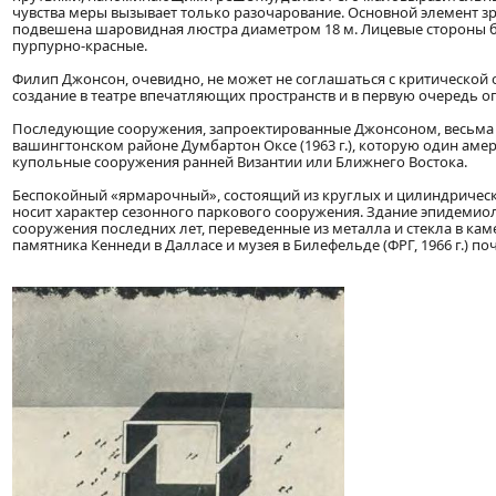
чувства меры вызывает только разочарование. Основной элемент зри
подвешена шаровидная люстра диаметром 18 м. Лицевые стороны б
пурпурно-красные.
Филип Джонсон, очевидно, не может не соглашаться с критической оц
создание в театре впечатляющих пространств и в первую очередь о
Последующие сооружения, запроектированные Джонсоном, весьма р
вашингтонском районе Думбартон Оксе (1963 г.), которую один ам
купольные сооружения ранней Византии или Ближнего Востока.
Беспокойный «ярмарочный», состоящий из круглых и цилиндрическ
носит характер сезонного паркового сооружения. Здание эпидемиоло
сооружения последних лет, переведенные из металла и стекла в ка
памятника Кеннеди в Далласе и музея в Билефельде (ФРГ, 1966 г.) п