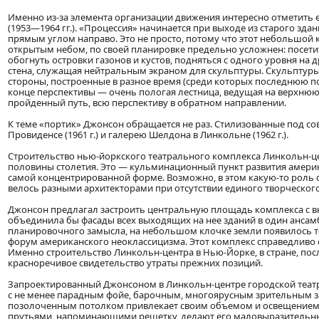
Именно из-за элемента организации движения интересно отметить е
(1953—1964 гг.). «Процессия» начинается при выходе из старого зда
прямым углом направо. Это не просто, потому что этот небольшой
открытым небом, по своей планировке предельно усложнен: посети
обогнуть островки газонов и кустов, подняться с одного уровня на д
стена, служащая нейтральным экраном для скульптуры. Скульптуры
стороны, построенные в разное время (среди которых последнюю пос
конце перспективы — очень пологая лестница, ведущая на верхнюю 
пройденный путь, всю перспективу в обратном направлении.
К теме «портик» Джонсон обращается не раз. Стилизованные под с
Провиденсе (1961 г.) и галерею Шелдона в Линкольне (1962 г.).
Строительство нью-йоркского театрального комплекса Линкольн-ц
половины столетия. Это — кульминационный пункт развития америка
самой концентрированной форме. Возможно, в этом какую-то роль с
велось разными архитекторами при отсутствии единого творческог
Джонсон предлагал застроить центральную площадь комплекса с в
объединила бы фасады всех выходящих на нее зданий в один ансамбл
планировочного замысла, на небольшом клочке земли появилось 
форум американского неоклассицизма. Этот комплекс справедливо 
Именно строительство Линкольн-центра в Нью-Йорке, в стране, пос
красноречивое свидетельство утраты прежних позиций.
Запроектированный Джонсоном в Линкольн-центре городской театр
с не менее парадным фойе, барочным, многоярусным зрительным з
позолоченным потолком привлекает своим объемом и освещением,
прутьями, напоминающими решетку, делают его маловыразительным. 