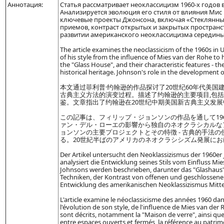
Аннотация:
Статья рассматривает неоклассицизм 1960-х годов
Анализируется эволюция его стиля от влияния Мис
ключевые проекты Джонсона, включая «Стеклянный
приемов, контраст открытых и закрытых пространс
развитии американского неоклассицизма середины 
The article examines the neoclassicism of the 1960s in 
of his style from the influence of Mies van der Rohe to
the "Glass House", and their characteristic features - th
historical heritage. Johnson's role in the development 
本文通过菲利普·约翰逊的作品探讨了20世纪60年代美
古典主义方法的演变过程。描述了约翰逊的主要项目,包括"
鉴。文章指出了约翰逊在20世纪中期美国新古典主义发展
この記事は、フィリップ・ジョンソンの作品を通して19
ァン・デル・ローエの影響から独自のネオクラシカルな
ョンソンの主要プロジェクトとその特徴 - 古典的手法の
る。20世紀半ばのアメリカのネオクラシシズム発展に
Der Artikel untersucht den Neoklassizismus der 1960er 
analysiert die Entwicklung seines Stils vom Einfluss M
Johnsons werden beschrieben, darunter das "Glashaus",
Techniken, der Kontrast von offenen und geschlossene
Entwicklung des amerikanischen Neoklassizismus Mitte
L'article examine le néoclassicisme des années 1960 dans
l'évolution de son style, de l'influence de Mies van de
sont décrits, notamment la "Maison de verre", ainsi que l
entre espaces ouverts et fermés, la référence au patri