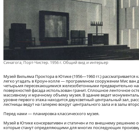
Синагога, Порт-Чистер. 1956 г. Общий вид и интерьер
Музей Вильяма Проктора в Ютике (1956—1960 гг.) рассматривается 
легко угадать в Кроун-холле — программном сооружении Мис ван д
четырьмя пересекающимися железобетонными предварительно нап
поверхностей фасада использован гранит. Сплошное ленточное ост
массивному и мрачному объему музея. В здание ведет монументальн
уровне первого этажа находится двухсветный центральный зал, ра
лестницы ведут на галерею вокруг центрального зала и в залы второ
Перед нами — планировка классического музея.
Музей в Ютике консервативен и статичен и по внешнему решению о
которые станут определяющими для многих последующих произведе