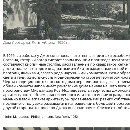
Дом Леонарда, Лонг-Айленд. 1956 г.
В 1956 г. в работах у Джонсона появляются явные признаки освобожд
Боссона, который автор считает своим лучшим произведением этого 
составляют кирпичные столбы, расставленные по квадратной сетке
доски, плане, в котором квадратные ячейки, огражденные стеной и
перголы, ячейками, своего рода наружными комнатами. Разнообраз
света и тени, живописность и одновременно строгая геометричнос
Черты традиционного японского дома переплетаются здесь с прие
общей комнаты напоминает райтовские дома начала нашего века. И 
пространства» Мис ван дер Роэ. Исследователь творчества Джонсона
архитектурного объема, застекленного или как-то иначе огражденн
Именно в этом аспекте архитектуры проявилась как раз его собствен
последнего полувека развивался в направлении к большей пространс
другой стороны, творчество Джонсона начинается близко от той точк
____________
¹ John М. Jacobus. Philip Johnson. New York, 1962.