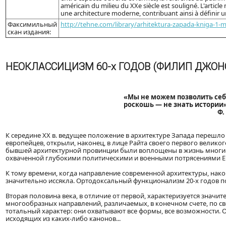
américain du milieu du XXe siècle est souligné. L'arti
une architecture moderne, contribuant ainsi à définir 
Факсимильный
http://tehne.com/library/arhitektura-zapada-kniga-1-
скан издания:
НЕОКЛАССИЦИЗМ 60-х ГОДОВ (ФИЛИП ДЖОН
«Мы не можем позволить се
роскошь — не знать истории»
Ф.
К середине XX в. ведущее положение в архитектуре Запада перешл
европейцев, открыли, наконец, в лице Райта своего первого великог
бывшей архитектурной провинции были воплощены в жизнь многие 
охваченной глубокими политическими и военными потрясениями Ев
К тому времени, когда направление современной архитектуры, нако
значительно иссякла. Ортодоксальный функционализм 20-х годов по
Вторая половина века, в отличие от первой, характеризуется знач
многообразных направлений, различаемых, в конечном счете, по
тотальный характер: они охватывают все формы, все возможности.
исходящих из каких-либо канонов...