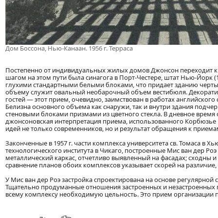
Дом Боссона, Нью-Канаан. 1956 г. Терраса
Постепенно от индивидуальных жилых домов Джонсон переходит к
шагом на этом пути была синагога в Порт-Честере, штат Нью-Йорк (195
глухими стандартными белыми блоками, что придает зданию черты 
объему служит овальный необарочный объем вестибюля. Декоратив
гостей — этот прием, очевидно, заимствован в работах английского
Белизна основного объема как снаружи, так и внутри здания подче
стеновыми блоками призмами из цветного стекла. В дневное время
джонсоновская интерпретация приема, использованного Корбюзье в
идей не только современников, но и результат обращения к приема
Законченные в 1957 г. части комплекса университета св. Томаса в 
технологического института в Чикаго, построенные Мис ван дер Ро
металлический каркас, отчетливо выявленный на фасадах; сходны 
сравнение планов обоих комплексов указывает скорей на различие, 
У Мис ван дер Роэ застройка спроектирована на основе регулярной
Тщательно продуманные отношения застроенных и незастроенных п
всему комплексу необходимую цельность. Это прием организации п