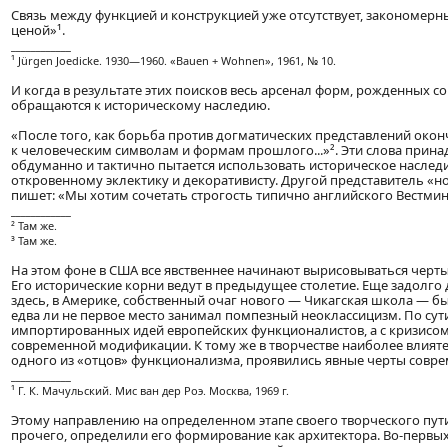
Связь между функцией и конструкцией уже отсутствует, закономер
ценой»¹.
____________
¹ Jürgen Joedicke. 1930—1960. «Bauen + Wohnen», 1961, № 10.
И когда в результате этих поисков весь арсенал форм, рожденных 
обращаются к историческому наследию.
«После того, как борьба против догматических представлений окон
к человеческим символам и формам прошлого...»². Эти слова прин
обдуманно и тактично пытается использовать историческое наслед
откровенному эклектику и декоративисту. Другой представитель «н
пишет: «Мы хотим сочетать строгость типично английского Вестмин
____________
² Там же.
³ Там же.
На этом фоне в США все явственнее начинают вырисовываться черт
Его исторические корни ведут в предыдущее столетие. Еще задолго д
здесь, в Америке, собственный очаг нового — Чикагская школа — б
едва ли не первое место занимал помпезный неоклассицизм. По сут
импортированных идей европейских функционалистов, а с кризисом
современной модификации. К тому же в творчестве наиболее влияте
одного из «отцов» функционализма, проявились явные черты совре
____________
¹ Г. К. Мачульский. Мис ван дер Роэ. Москва, 1969 г.
Этому направлению на определенном этапе своего творческого пути
прочего, определили его формирование как архитектора. Во-первых