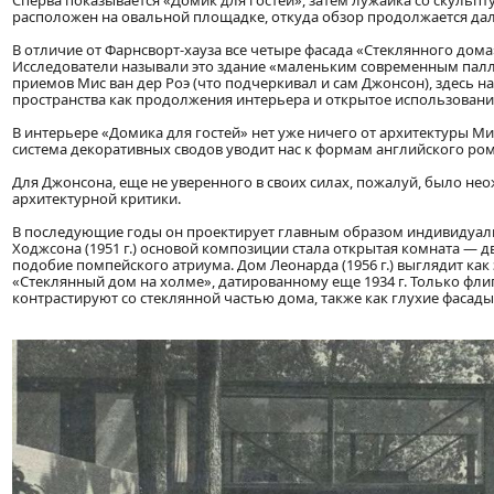
Сперва показывается «Домик для гостей», затем лужайка со скульп
расположен на овальной площадке, откуда обзор продолжается даль
В отличие от Фарнсворт-хауза все четыре фасада «Стеклянного до
Исследователи называли это здание «маленьким современным палл
приемов Мис ван дер Роэ (что подчеркивал и сам Джонсон), здесь
пространства как продолжения интерьера и открытое использовани
В интерьере «Домика для гостей» нет уже ничего от архитектуры М
система декоративных сводов уводит нас к формам английского ро
Для Джонсона, еще не уверенного в своих силах, пожалуй, было нео
архитектурной критики.
В последующие годы он проектирует главным образом индивидуа
Ходжсона (1951 г.) основой композиции стала открытая комната — д
подобие помпейского атриума. Дом Леонарда (1956 г.) выглядит как
«Стеклянный дом на холме», датированному еще 1934 г. Только фли
контрастируют со стеклянной частью дома, также как глухие фасад