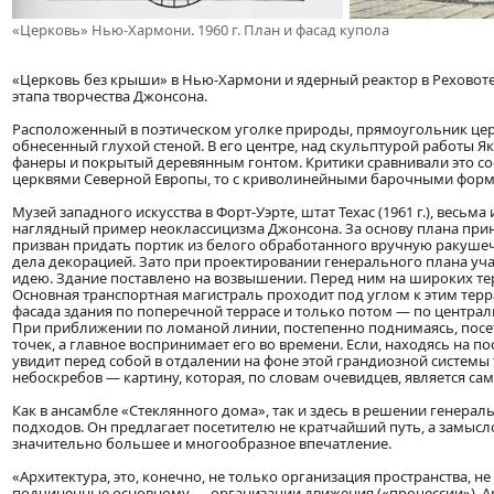
«Церковь» Нью-Хармони. 1960 г. План и фасад купола
«Церковь без крыши» в Нью-Хармони и ядерный реактор в Реховоте,
этапа творчества Джонсона.
Расположенный в поэтическом уголке природы, прямоугольник цер
обнесенный глухой стеной. В его центре, над скульптурой работы
фанеры и покрытый деревянным гонтом. Критики сравнивали это со
церквями Северной Европы, то с криволинейными барочными фор
Музей западного искусства в Форт-Уэрте, штат Техас (1961 г.), весь
наглядный пример неоклассицизма Джонсона. За основу плана прин
призван придать портик из белого обработанного вручную ракушечн
дела декорацией. Зато при проектировании генерального плана у
идею. Здание поставлено на возвышении. Перед ним на широких тер
Основная транспортная магистраль проходит под углом к этим терр
фасада здания по поперечной террасе и только потом — по централ
При приближении по ломаной линии, постепенно поднимаясь, посет
точек, а главное воспринимает его во времени. Если, находясь на п
увидит перед собой в отдалении на фоне этой грандиозной системы 
небоскребов — картину, которая, по словам очевидцев, является с
Как в ансамбле «Стеклянного дома», так и здесь в решении генера
подходов. Он предлагает посетителю не кратчайший путь, а замысл
значительно большее и многообразное впечатление.
«Архитектура, это, конечно, не только организация пространства, 
подчиненные основному — организации движения («процессии»). Ар