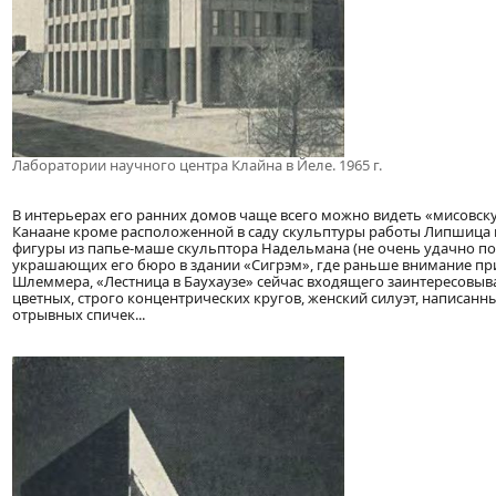
Лаборатории научного центра Клайна в Йеле. 1965 г.
В интерьерах его ранних домов чаще всего можно видеть «мисовску
Канаане кроме расположенной в саду скульптуры работы Липшица 
фигуры из папье-маше скульптора Надельмана (не очень удачно пов
украшающих его бюро в здании «Сигрэм», где раньше внимание при
Шлеммера, «Лестница в Баухаузе» сейчас входящего заинтересовыв
цветных, строго концентрических кругов, женский силуэт, написанн
отрывных спичек...