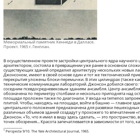
Мемориальный памятник Кеннеди в Далласе.
Проект. 1965 г. Генплан.
В осуществленном проекте застройки центрального ядра научного ц
архитектором, состояла в превращении уже ранее в основном слож
существующих зданий определил архитектуру нескольких новых лаб
Джонсоном, имеют в своей основе один и тот же тектонический при
перекрытия уложены блоки-перемычки. В этих цилиндрах (также как
технические коммуникации лабораторий. Джонсон добился своего:
соседним псевдосредневековым зданиям ансамбля. Центр ансамбля
обозначена по периметру столбами и несколько приподнята над ост
площади проложен также по диагонали. У входа на temenos запрое
плитой. Чтобы, находясь на площади, войти в башню — главное зда
центрального положения предназначена для развязки пешеходных п
различных объемов зданий создадут у прохожего то впечатление «п
Джонсон. «То, что я имел в виду здесь сделать, — это пространств
точек обозрения... Красота запечатлевается в зависимости от того, к
____________
¹ Perspecta 9/10. The Yale Architectural Journal, 1965.