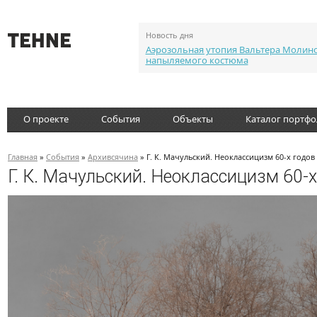
Новость дня
Аэрозольная утопия Вальтера Молин
напыляемого костюма
О проекте
События
Объекты
Каталог портф
Главная
»
События
»
Архивсячина
» Г. К. Мачульский. Неоклассицизм 60-х годо
Г. К. Мачульский. Неоклассицизм 60-