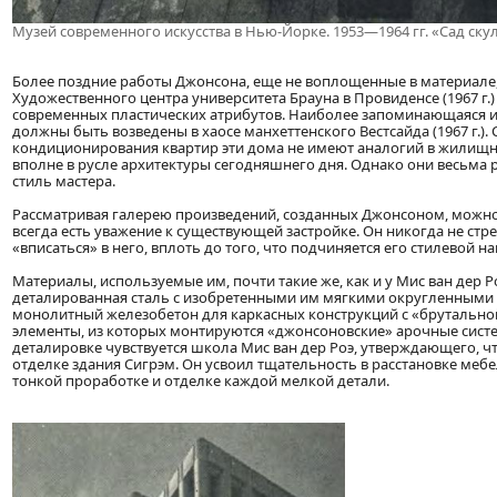
Музей современного искусства в Нью-Йорке. 1953—1964 гг. «Сад ску
Более поздние работы Джонсона, еще не воплощенные в материале, 
Художественного центра университета Брауна в Провиденсе (1967 г
современных пластических атрибутов. Наиболее запоминающаяся и
должны быть возведены в хаосе манхеттенского Вестсайда (1967 г.)
кондиционирования квартир эти дома не имеют аналогий в жилищн
вполне в русле архитектуры сегодняшнего дня. Однако они весьма 
стиль мастера.
Рассматривая галерею произведений, созданных Джонсоном, можно 
всегда есть уважение к существующей застройке. Он никогда не стр
«вписаться» в него, вплоть до того, что подчиняется его стилевой н
Материалы, используемые им, почти такие же, как и у Мис ван дер Р
деталированная сталь с изобретенными им мягкими округленными п
монолитный железобетон для каркасных конструкций с «брутально
элементы, из которых монтируются «джонсоновские» арочные систем
деталировке чувствуется школа Мис ван дер Роэ, утверждающего, ч
отделке здания Сигрэм. Он усвоил тщательность в расстановке меб
тонкой проработке и отделке каждой мелкой детали.