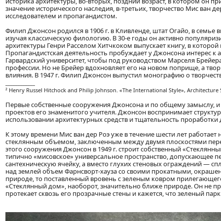
историка архитектуры, во-вторых, поздний возраст, в котором он п
значение исторического наследия, в-третьих, творчество Мис ван д
исследователем и пропагандистом.
Филип Джонсон родился в 1906 г. в Кливленде, штат Огайо, в семье
изучая классическую филологию. В 30-е годы он активно популяриз
архитектуры Генри Расселом Хитчкоком выпускает книгу, в которо
Пропагандистская деятельность пробуждает у Джонсона интерес к арх
Гарвардский университет, чтобы под руководством Марселя Брейера
профессии. Но не Брейер вдохновляет его на новом поприще, а творч
влияния. В 1947 г. Филип Джонсон выпустил монографию о творчеств
____________
² Henry Russel Hitchock and Philip Johnson. «The International Style», Architecture 
Первые собственные сооружения Джонсона и по общему замыслу, и 
проектов его знаменитого учителя. Джонсон воспринимает структур
использовании архитектурных средств и тщательность проработки 
К этому времени Мис ван дер Роэ уже в течение шести лет работа
стеклянным объемом, заключенным между двумя плоскостями пере
этого сооружения Джонсон в 1949 г. строит собственный «Стеклянн
типично «мисовское» универсальное пространство, допускающее п
сантехническую ячейку, а вместо глухих стеновых ограждений — с
над землей объем Фарнсворт-хауза со своими прокатными, окраше
природе, то поставленный вровень с зеленым ковром прилегающего
«Стеклянный дом», наоборот, значительно ближе природе. Он не п
протекает сквозь его прозрачные стены и кажется, что зеленый па