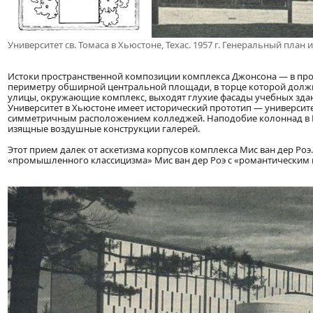
Университет св. Томаса в Хьюстоне, Техас. 1957 г. Генеральный план
Истоки пространственной композиции комплекса Джонсона — в про
периметру обширной центральной площади, в торце которой долж
улицы, окружающие комплекс, выходят глухие фасады учебных здан
Университет в Хьюстоне имеет исторический прототип — университет
симметричным расположением колледжей. Наподобие колоннад в В
изящные воздушные конструкции галерей.
Этот прием далек от аскетизма корпусов комплекса Мис ван дер Роэ.
«промышленного классицизма» Мис ван дер Роэ с «романтическим 