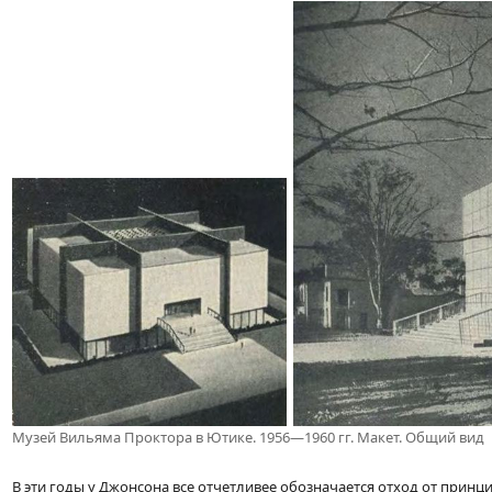
Музей Вильяма Проктора в Ютике. 1956—1960 гг. Макет. Общий вид
В эти годы у Джонсона все отчетливее обозначается отход от принцип