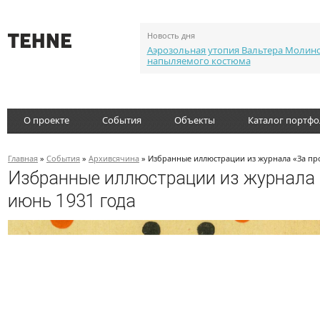
Новость дня
Аэрозольная утопия Вальтера Молин
напыляемого костюма
О проекте
События
Объекты
Каталог портф
Главная
»
События
»
Архивсячина
» Избранные иллюстрации из журнала «За про
Избранные иллюстрации из журнала «
июнь 1931 года