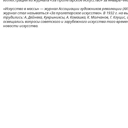
иллюстрации из журнала «За пролетарское искусство» за январь–ию
«Искусство в массы» — журнал Ассоциации художников революции (АХР)
журнал стал называться «За пролетарское искусство». В 1932 г. на
трудились: А. Дейнека, Кукрыниксы, А. Комашка, К. Молчанов, Г. Клуцис
освещались вопросы советского и зарубежного искусства того време
новости искусства.