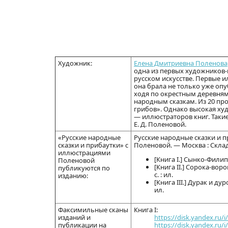
Художник:
Елена Дмитриевна Поленова
одна из первых художников-
русском искусстве. Первые и
она брала не только уже опу
ходя по окрестным деревням
народным сказкам. Из 20 пр
грибов». Однако высокая ху
— иллюстраторов книг. Такие 
Е. Д. Поленовой.
«Русские народные
Русские народные сказки и пр
сказки и прибаутки» с
Поленовой. — Москва : Склад 
иллюстрациями
[Книга I.] Сынко-Филипк
Поленовой
[Книга II.] Сорока-во
публикуются по
с. : ил.
изданию:
[Книга III.] Дурак и д
ил.
Факсимильные сканы
Книга I:
изданий и
https://disk.yandex.ru
публикации на
https://disk.yandex.ru/i