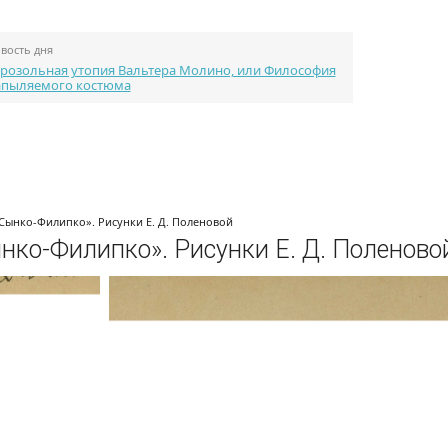
вость дня
розольная утопия Вальтера Молино, или Философия
апыляемого костюма
Каталог портфолио
Библиотека
Конкурсы
«Сынко-Филипко». Рисунки Е. Д. Поленовой
нко-Филипко». Рисунки Е. Д. Поленово