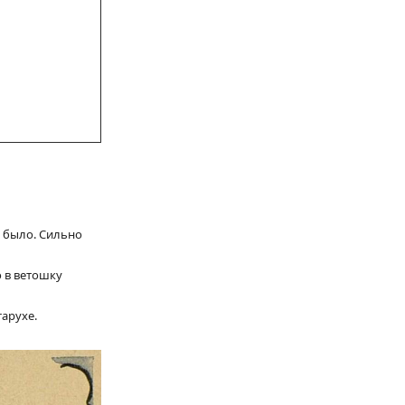
е было. Сильно
о в ветошку
тарухе.