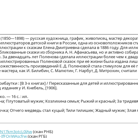
(1850—1898) — русская художница, график, живописец, мастер декора
иллюстраторов детской книги в России, одна из основоположников ст
ллюстрации к сказкам Елена Дмитриевна сделала в 1886 году. Для ил
бликованные сказки из сборника А. Н. Афанасьева, но и активно собир
. За двенадцать лет Поленова сделала иллюстрации более чем к двад
оиллюстрированных Поленовой сказок при её жизни была издана лиш
дожественность произведений Е. Д. Поленовой стала стимулом для её
мастера, как И. Билибин, С. Малютин, Г. Нарбут, Д. Митрохин, считал
ибаутки : [В 3-х книгах] / Пересказанные для детей и иллюстрированны
издания у И. Кнебель, [1906].
о. — 16 с. : ил.
рона; Плутоватый мужик; Козлихина семья; Рыжий и красный; За тридев
урочка; Отчего медведь стал куцый; Тили тилишек; Жадный мужик; Злая м
/i/N17km3otcL0lAw
(скан РНБ)
/-IfFOriWAscfrw
(скан РГБ)