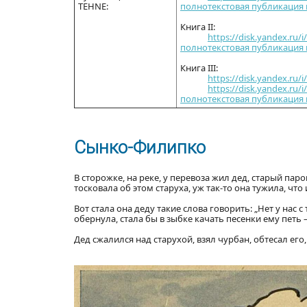
TEHNE:
полнотекстовая публикация
Книга II:
https://disk.yandex.ru/
полнотекстовая публикация
Книга III:
https://disk.yandex.ru
https://disk.yandex.ru/
полнотекстовая публикация
Сынко-Филипко
В сторожке, на реке, у перевоза жил дед, старый пар
тосковала об этом старуха, уж так-то она тужила, что
Вот стала она деду такие слова говорить: „Нет у нас
обернула, стала бы в зыбке качать песенки ему петь
Дед сжалился над старухой, взял чурбан, обтесал его,