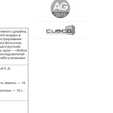
тивного дизайна,
иля модерн в
люстрирования
ала фольклор,
цати русским
ь одна — «Война
 последователей
и себя учениками
е Е. Д.
ять земель. — 16
ачеха. — 16 с. :