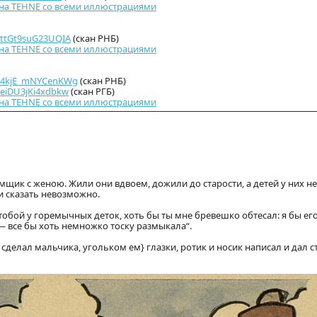
 на TEHNE со всеми иллюстрациями
i/ttGt9suG23UQIA
(скан РНБ)
 на TEHNE со всеми иллюстрациями
/i/4kjE_mNYCenKWg
(скан РНБ)
i/eiDU3jKi4xdbkw
(скан РГБ)
 на TEHNE со всеми иллюстрациями
омщик с женою. Жили они вдвоем, дожили до старости, а детей у них н
 и сказать невозможно.
 с тобой у горемычных деток, хоть бы ты мне бревешко обтесал: я бы ег
 — все бы хоть немножко тоску размыкала“.
 сделал мальчика, угольком ем} глазки, ротик и носик написал и дал с