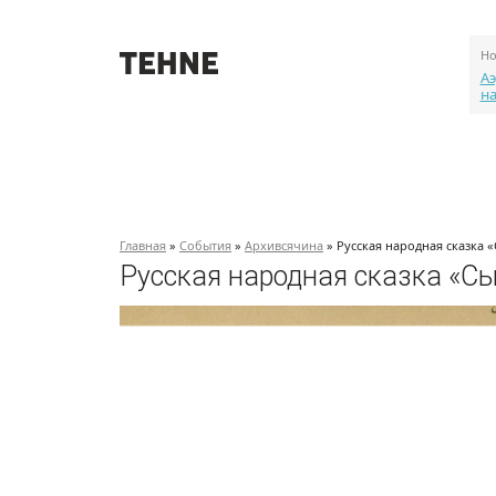
Но
Аэ
н
О проекте
События
Объекты
Главная
»
События
»
Архивсячина
» Русская народная сказка 
Русская народная сказка «Сы