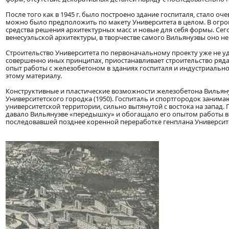
После того как в 1945 г. было построено здание госпиталя, стало оч
можно было предположить по макету Университета в целом. В огр
средства решения архитектурных масс и новые для себя формы. Се
венесуэльской архитектуры, в творчестве самого Вильянуэвы оно н
Строительство Университета по первоначальному проекту уже не у
совершенно иных принципах, приостанавливает строительство ряд
опыт работы с железобетоном в зданиях госпиталя и индустриальног
этому материалу.
Конструктивные и пластические возможности железобетона Вильян
Университетского городка (1950). Госпиталь и спортгородок занима
университетской территории, сильно вытянутой с востока на запад
давало Вильянуэве «передышку» и обогащало его опытом работы в 
последовавшей позднее коренной переработке генплана Университе