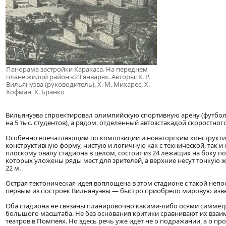
Панорама застройки Каракаса. На переднем
плане жилой район «23 января». Авторы: К. Р.
Вильянуэва (руководитель), X. М. Михарес, X.
Хофман, К. Бранко
Вильянуэва спроектировал олимпийскую спортивную арену (футбольн
на 5 тыс. студентов), а рядом, отделенный автоэстакадой скоростн
Особенно впечатляющим по композиции и новаторским конструктив
конструктивную форму, чистую и логичную как с технической, так и
плоскому овалу стадиона в целом, состоит из 24 лежащих на боку 
которых уложены ряды мест для зрителей, а верхние несут тонку
22 м.
Острая тектоническая идея воплощена в этом стадионе с такой неп
первым из построек Вильянуэвы — быстро приобрело мировую изве
Оба стадиона не связаны планировочно какими-либо осями симмет
большого масштаба. Не без основания критики сравнивают их взаим
театров в Помпеях. Но здесь речь уже идет не о подражании, а о п