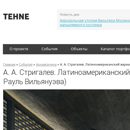
Новость дня
Аэрозольная утопия Вальтера Молин
напыляемого костюма
О проекте
События
Объекты
Каталог портф
Главная
»
События
»
Архивсячина
» А. А. Стригалев. Латиноамериканский вариа
А. А. Стригалев. Латиноамерикански
Рауль Вильянуэва)