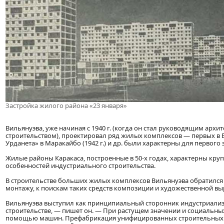
Застройка жилого района «23 января»
Вильянуэва, уже начиная с 1940 г. (когда он стал руководящим а
строительством), проектировал ряд жилых комплексов — первых в Вен
Урданета» в Маракайбо (1942 г.) и др. были характерны для первого
Жилые районы Каракаса, построенные в 50-х годах, характерны к
особенностей индустриального строительства.
В строительстве больших жилых комплексов Вильянуэва обратился 
монтажу, к поискам таких средств композиции и художественной вы
Вильянуэва выступил как принципиальный сторонник индустриализа
строительстве, — пишет он. — При растущем значении и социальных
помощью машин. Префабрикация унифицированных строительных эл