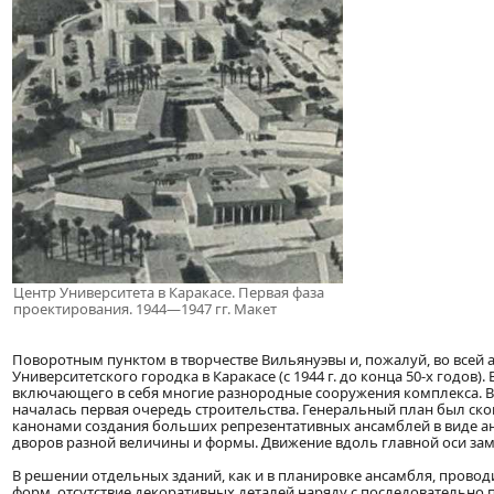
Центр Университета в Каракасе. Первая фаза
проектирования. 1944—1947 гг. Макет
Поворотным пунктом в творчестве Вильянуэвы и, пожалуй, во всей 
Университетского городка в Каракасе (с 1944 г. до конца 50-х годов
включающего в себя многие разнородные сооружения комплекса. В 
началась первая очередь строительства. Генеральный план был ск
канонами создания больших репрезентативных ансамблей в виде 
дворов разной величины и формы. Движение вдоль главной оси за
В решении отдельных зданий, как и в планировке ансамбля, пров
форм, отсутствие декоративных деталей наряду с последовательно