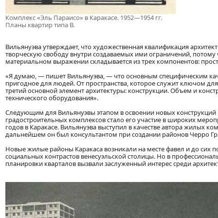
Комплекс «Эль Параисо» в Каракасе. 1952—1954 гг.
Планы квартир типа В.
Вильянуэва утверждает, что художественная квалификация архитект
творческую свободу внутри создаваемых ими ограничений, потому чт
материальном выражении складывается из трех компонентов: прост
«Я думаю, — пишет Вильянуэва, — что основным специфическим кач
пригодное для людей. От пространства, которое служит ключом для
третий основной элемент архитектуры: конструкции. Объем и конс
технического оборудования».
Следующим для Вильянуэвы этапом в освоении новых конструкций и
градостроительных комплексов стало его участие в широких мероп
годов в Каракасе. Вильянуэва выступил в качестве автора жилых компл
дальнейшем он был консультантом при создании районов Черро Гра
Новые жилые районы Каракаса возникали на месте фавел и до сих 
социальных контрастов венесуэльской столицы. Но в профессиона
планировки кварталов вызвали заслуженный интерес среди архитек