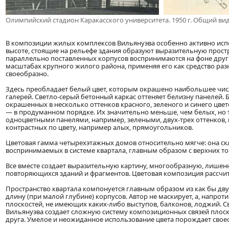
Олимпийский стадион Каракасского университета. 1950 г. Общий ви
В композиции жилых комплексов Вильянуэва особенно активно испо
высоте, стоящие на рельефе здания образуют выразительную прос
параллельно поставленных корпусов воспринимаются на фоне друг 
масштабах крупного жилого района, применяя его как средство раз
своеобразно.
Здесь преобладает белый цвет, которым окрашено наибольшее числ
галерей. Светло-серый бетонный каркас оттеняет белизну панелей.
окрашенных в несколько оттенков красного, зеленого и синего цвет
— в продуманном порядке. Их значительно меньше, чем белых, но 
одноцветными панелями, например, зелеными, двух-трех оттенков,
контрастных по цвету, например алых, прямоугольников.
Цветовая гамма четырехэтажных домов относительно мягче: она скла
воспринимаемых в системе квартала, главным образом с верхних то
Все вместе создает выразительную картину, многообразную, лише
повторяющихся зданий и фрагментов. Цветовая композиция рассчитан
Пространство квартала компонуется главным образом из как бы д
длину (при малой глубине) корпусов. Автор не маскирует, а, напр
плоскостей, не имеющих каких-либо выступов, балконов, лоджий. 
Вильянуэва создает сложную систему композиционных связей плоск
друга. Умелое и неожиданное использование цвета порождает сво