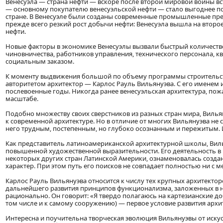
Венесуэла — страна нефти — вскоре после второй мировой войны в
— основному покупателю венесуэльской нефти — стало выгоднее п
стране. В Венесуэле были созданы современные промышленные пре
прежде всего резкий рост добычи нефти: Венесуэла вышла на второ
нефти.
Новые факторы в экономике Венесуэлы вызвали быстрый количестве
чиновничества, работников управления, технического персонала, 
социальным заказом.
К моменту выдвижения большой по объему программы строительст
авторитетом архитектор — Карлос Рауль Вильянуэва. С его именем и
послевоенные годы. Никогда ранее венесуэльская архитектура, пож
масштабе.
Подобно множеству своих сверстников из разных стран мира, Виль
к современной архитектуре. Но в отличие от многих Вильянуэва не 
него трудным, постепенным, но глубоко осознанным и пережитым. И 
Как представитель латиноамериканской архитектурной школы, Вил
повышенной художественной выразительности. Его деятельность в 
некоторых других стран Латинской Америки, ознаменовалась созд
характер. При этом путь его поисков не совпадает полностью ни с м
Карлос Рауль Вильянуэва относится к числу тех крупных архитекто
дальнейшего развития принципов функционализма, заложенных в н
рационально. Он говорит: «Я твердо полагаюсь на картезианские до
том числе и к самому сооружению) — первое условие развития архи
Интересна и поучительна творческая эволюция Вильянуэвы от иску