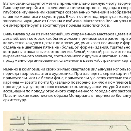
В этой связи следует отметить принципиально важную черту творче
Вильянуэве перейти от эклектики и стилизаторского подхода к сов
глубокое изучение им характера современных течений в изобразит
влияние живописи и скульптуры. В частности и подчеркнутая матери
живописи, идущими от Сезанна и кубизма. Мастерство Вильянуэвы в
он интерпретирует в архитектуре приемы живописи XX в.
Вильянуэва один из интереснейших современных мастеров цвета в а
деталей, цвет которых как бы не должен приниматься в расчет при 
количество каждого цвета в композиции, учитывает величину и фо
отдельные цветовые пятна на «большой форме» здания, тщательно 
контрасты и нюансные соотношения. Белый, черный, разные оттенки 
выразительного элемента, соотнесенного с другими цветами. Больш
продуманно организованная, слаженная в цвете «абстрактная» карт
Именно в композиции своих жилых кварталов Вильянуэва использо
периода творчества этого художника. При взгляде на серию картин
прямоугольники на белом фоне, прямоугольную сетку светлых тоно
картины — все это почти буквально повторено в жилом комплексе В
проследить двустороннюю взаимосвязь между архитектурой и живо
ассоциации по поводу огромного современного города с его застр
Пластические живописные образы Мондриана в творчестве Вильянуэ
архитектуру.