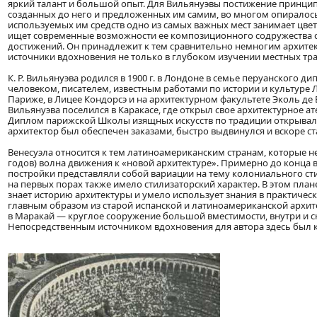
яркий талант и большой опыт. Для Вильянуэвы постижение принци
созданных до него и предложенных им самим, во многом опиралось 
используемых им средств одно из самых важных мест занимает цвет
ищет современные возможности ее композиционного содружества с
достижений. Он принадлежит к тем сравнительно немногим архитек
источники вдохновения не только в глубоком изучении местных тра
К. Р. Вильянуэва родился в 1900 г. в Лондоне в семье перуанского
человеком, писателем, известным работами по истории и культуре
Париже, в Лицее Кондорсэ и на архитектурном факультете Эколь де Б
Вильянуэва поселился в Каракасе, где открыл свое архитектурное 
Диплом парижской Школы изящных искусств по традиции открывал 
архитектор был обеспечен заказами, быстро выдвинулся и вскоре с
Венесуэла относится к тем латиноамериканским странам, которые не
годов) волна движения к «новой архитектуре». Примерно до конца 
постройки представляли собой вариации на тему колониального сти
на первых порах также имело стилизаторский характер. В этом план
знает историю архитектуры и умело использует знания в практичес
главным образом из старой испанской и латиноамериканской архитек
в Маракай — круглое сооружение большой вместимости, внутри и с
Непосредственным источником вдохновения для автора здесь был кр