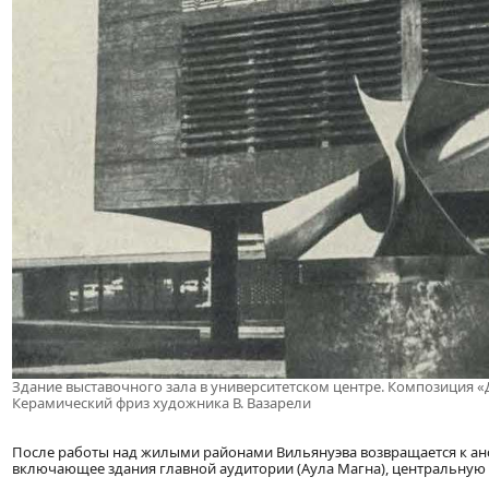
Здание выставочного зала в университетском центре. Композиция «Д
Керамический фриз художника В. Вазарели
После работы над жилыми районами Вильянуэва возвращается к анс
включающее здания главной аудитории (Аула Магна), центральную би