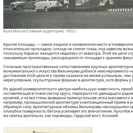
Аула Магна (главная аудитория). 1952 г.
Крытая площадь — самое людное и оживленное место в Университет
относительно прохладно, солнце не слепит глаза, под навесом возн
поскольку Каракас находится недалеко от экватора. Этой же цели с
называемые променады, расходящиеся от площади к зданиям факул
Сложным пространственным сопоставлением крупных архитектурны
монументального искусства Вильянуэва добился неисчерпаемого чис
достижения этой цели его прием оказался не менее успешным, чем 
нерегулярным, скульптурным формам в архитектуре, хотя формы у 
Из зданий университетского центра наибольшую известность приобре
составляющая в плане сектор круга, перекрыта по двенадцати ра
кровлей, а на все стены выведена прямоугольная сетка массивного 
например, промышленной архитектуре композиционный прием в р
образную силу. Архитектурные объемы Вильянуэвы несокрушимо кре
опалубки поверхность бетона усиливает это впечатление. Аула Маг
же крепка зрительно, как пирамиды, Гардский мост, Колизей.