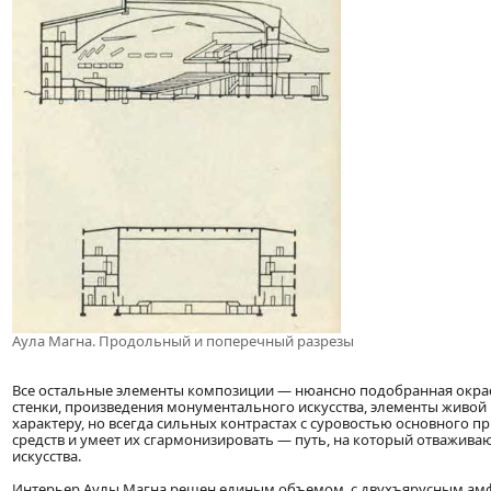
Аула Магна. Продольный и поперечный разрезы
Все остальные элементы композиции — нюансно подобранная окра
стенки, произведения монументального искусства, элементы живой
характеру, но всегда сильных контрастах с суровостью основного 
средств и умеет их сгармонизировать — путь, на который отважива
искусства.
Интерьер Аулы Магна решен единым объемом, с двухъярусным амф