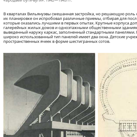
«Бродвей буги-вуги». 1942—1943 гг.
В кварталах Вильянуэвы смешанная застройка, но решающую роль
их планировке он испробовал различные приемы, отбирая для пос
которые оказались лучшими в первых опытах. Крупные корпуса д
галерейных жилых домов и одноэтажными общественными зданиями
выведенный наружу каркас, заполненный стандартными панелями. П
широко использованный тип панелей имеет два окна. Детские учре
пространственных ячеек в форме шестигранных сотов.