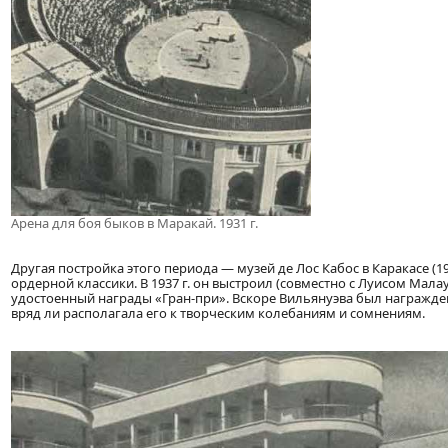
Арена для боя быков в Маракай. 1931 г.
Другая постройка этого периода — музей де Лос Кабос в Каракасе (
ордерной классики. В 1937 г. он выстроил (совместно с Луисом Мал
удостоенный награды «Гран-при». Вскоре Вильянуэва был награжде
вряд ли располагала его к творческим колебаниям и сомнениям.