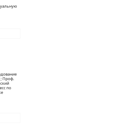
туальную
едование
; Проф.
нский
есс по
ке