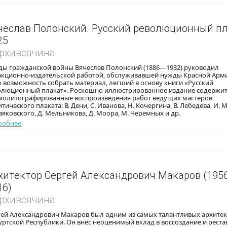
чеслав Полонский. Русский революционный пл
25
Архивсячина
оды гражданской войны Вячеслав Полонский (1886—1932) руководил
акционно-издательской работой, обслуживавшей нужды Красной Арми
 возможность собрать материал, легший в основу книги «Русский
олюционный плакат». Роскошно иллюстрированное издание содержи
молитографированные воспроизведения работ ведущих мастеров
тического плаката: В. Дени, С. Иванова, Н. Кочергина, В. Лебедева, И.
аяковского, Д. Мельникова, Д. Моора, М. Черемных и др.
робнее
хитектор Сергей Александрович Макаров (195
16)
Архивсячина
гей Александрович Макаров был одним из самых талантливых архите
ртской Республики. Он внёс неоценимый вклад в воссоздание и рест