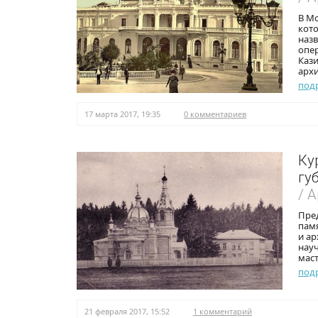
В Мо
кото
назв
опер
Кази
архи
под
17 марта 2017, 19:35
0 комментариев
Ку
гу
/ 
Пре
памя
и ар
нау
маст
под
21 февраля 2017, 15:52
1 комментарий