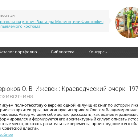
вость дня
розольная утопия Вальтера Молино, или Философия
апыляемого костюма
Каталог портфолио
Библиотека
Конкурсы
врюков О. В. Ижевск : Краеведческий очерк. 19
Архивсячина
ликуем полнотекстовую версию одной из лучших книг по истории Иже
ории его архитектуры, написанную историком Олегом Владимирович
юковым. Автор «ставил себе целью рассказать, как возник и развивал
формировался и формируется его архитектурный силуэт, описать исто
тные места, показать разительные перемены, происшедшие в его обл
 Советской власти».
робнее