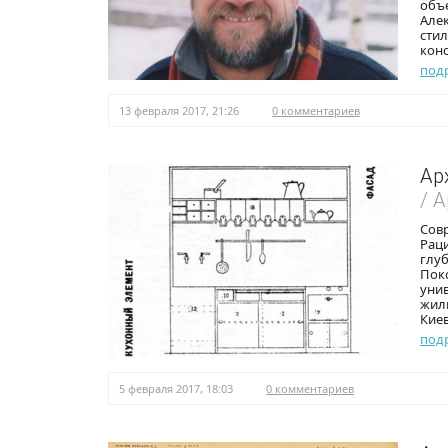
объе
Але
сти
кон
под
13 февраля 2017, 21:26
0 комментариев
Ар
/ 
Совр
Раци
глуб
Пок
унив
жил
Киев
под
5 февраля 2017, 18:03
0 комментариев