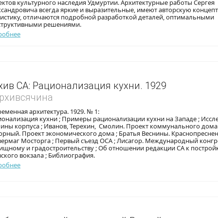
ктов культурного наследия Удмуртии. Архитектурные работы Сергея
ксандровича всегда яркие и выразительные, имеют авторскую концеп
листику, отличаются подробной разработкой деталей, оптимальными
структивными решениями.
робнее
хив СА: Рационализация кухни. 1929
Архивсячина
еменная архитектура. 1929. № 1:
онализация кухни ; Примеры рационализации кухни на Западе ; Иссл
ины корпуса ; Иванов, Терехин, Смолин. Проект коммунального дома 
орный. Проект экономического дома ; Братья Веснины. Краснопресне
ермаг Мосторга ; Первый съезд ОСА ; Лисагор. Международный конгр
ищному и градостроительству ; Об отношении редакции СА к построй
ского вокзала ; Библиография.
робнее