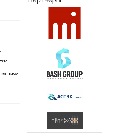
и
олея
ительными