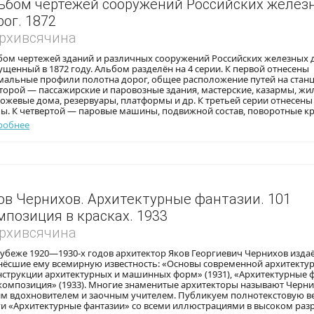
ьбом чертежей сооружений Российских желез
рог. 1872
Архивсячина
бом чертежей зданий и различных сооружений Российских железных д
щенный в 1872 году. Альбом разделён на 4 серии. К первой отнесены
альные профили полотна дорог, общее расположение путей на станци
торой — пассажирские и паровозные здания, мастерские, казармы, жи
ожевые дома, резервуары, платформы и др. К третьей серии отнесены
ы. К четвертой — паровые машины, подвижной состав, поворотные кру
робнее
ов Чернихов. Архитектурные фантазии. 101
мпозиция в красках. 1933
Архивсячина
убеже 1920—1930-х годов архитектор Яков Георгиевич Чернихов издаё
ёсшие ему всемирную известность: «Основы современной архитектуры
струкции архитектурных и машинных форм» (1931), «Архитектурные ф
 композиция» (1933). Многие знаменитые архитекторы называют Черн
им вдохновителем и заочным учителем. Публикуем полнотекстовую в
ги «Архитектурные фантазии» со всеми иллюстрациями в высоком раз