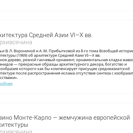
хитектура Средней Азии VI—X вв.
Архивсячина
ьи В. Л. Ворониной и А. М. Прибытковой из 8-го тома Всеобщей истори
тектуры (1969) об архитектуре Средней Азии VI—X вв.
ное дерево, резной ганчевый орнамент, орнаментальная кладка мавз
нидов — прекрасные образцы архитектурного декора, богатство и
нообразие которого как бы компенсирует присущее среднеазиатской
тектуре после распространения ислама отсутствие синтеза с изобраз
сствами».
робнее
зино Монте-Карло — жемчужина европейской
хитектуры
Архивсячина