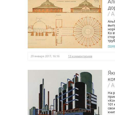
Ал
до
/ 
Аль
выпу
норм
Ко в
стор
труб
под
29 января 2017, 16:16
13 комментариев
Як
ко
/ 
На р
прин
«Кон
101
сво
кни