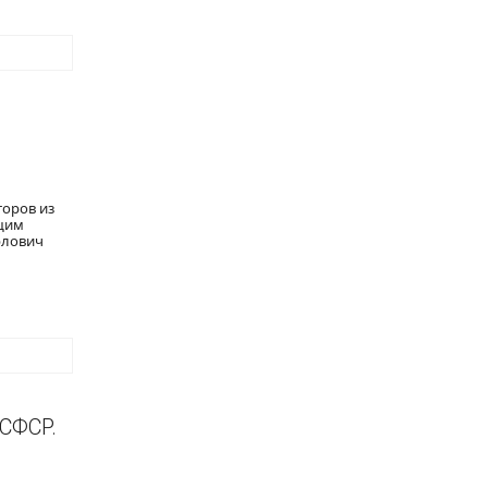
торов из
ющим
рлович
СФСР.