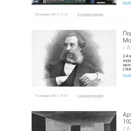
под
28 января 2017, 11:37
8 комментариев
По
Мон
/ 
2-й 
жур
архи
(183
под
10 января 2017, 16:51
0 комментариев
Ар
19
/ 