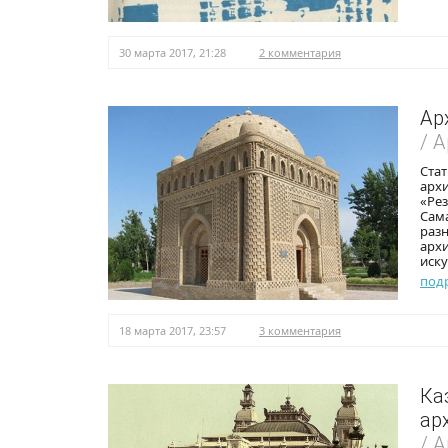
30 марта 2017, 21:28
2 комментария
Ар
/ 
Стат
архи
«Рез
Сама
раз
архи
иску
под
18 марта 2017, 23:57
3 комментария
Ка
ар
/ 