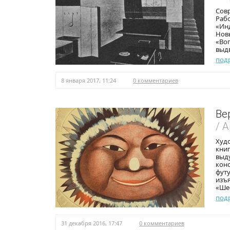
Совр
Рабо
«Ин
Нов
«Воп
выд
под
8 января 2017, 11:24
0 комментариев
Ве
/ 
Худо
книг
выд
конс
фут
изъ
«Шес
под
31 декабря 2016, 17:47
0 комментариев