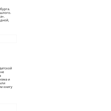
бурга.
ошлого.
а».
одной,
детской
 не
а
изма и
ыли
ем книгу