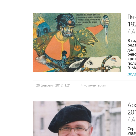
Вя
19
/ 
В г
ред
дало
рев
хро
поли
В. М
под
20 февраля 2017, 1:21
4 комментария
Ар
20
/ 
Сер
Удму