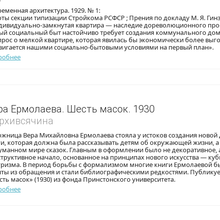
еменная архитектура. 1929. № 1:
ты секции типизации Стройкома РСФСР ; Прения по докладу М. Я. Гинз
дивидуально-замкнутая квартира — наследие дореволюционного пр
ый социальный быт настойчиво требует создания коммунального дом
рос о мелкой квартире, которая явилась бы экономически более выг
вигается нашими социально-бытовыми условиями на первый план».
робнее
ра Ермолаева. Шесть масок. 1930
Архивсячина
жница Вера Михайловна Ермолаева стояла у истоков создания новой 
и, которая должна была рассказывать детям об окружающей жизни, а
уманном мире сказок. Главным в оформлении было не декоративное, 
труктивное начало, основанное на принципах нового искусства — куб
уризма. В период борьбы с формализмом многие книги Ермолаевой б
яты из обращения и стали библиографическими редкостями. Публику
ть масок» (1930) из фонда Принстонского университета.
робнее