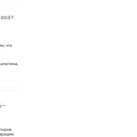
акат.
и, что
т
 Малютина,
6—
кторов
аврацию