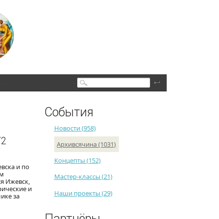
Поиск
События
Новости (958)
72
Архивсячина (1031)
Концепты (152)
вска и по
ем
Мастер-классы (21)
ся Ижевск,
рические и
Наши проекты (29)
ике за
Партнёры