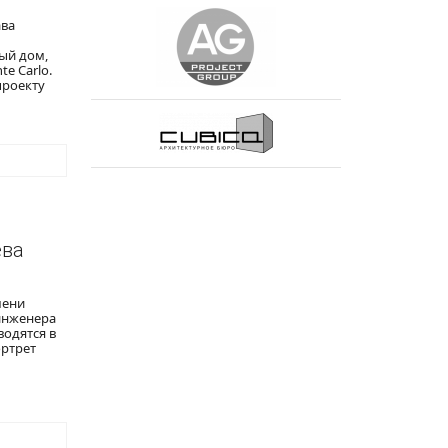
ава
ый дом,
e Carlo.
проекту
ева
мени
инженера
водятся в
ортрет