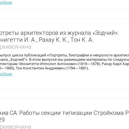
робнее
ртреты архитекторов из журнала «Зодчий»:
игетти И. А., Рахау К. К., Тон К. А.
Архивсячина
выпуск цикла публикаций «Портреты, биографии и некрологи архитек
нала „Зодчий“». В этом выпуске мы размещаем материалы по следу
текторам: Монигетти Ипполит Антонович (1819—1878), Рахау Карл Ка
0—1880), Тон Константин Андреевич (1794—1881).
робнее
хив СА: Работы секции типизации Стройкома Р
29
Архивсячина