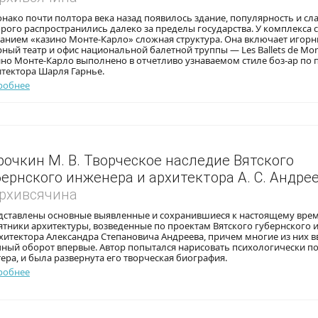
нако почти полтора века назад появилось здание, популярность и сл
рого распространились далеко за пределы государства. У комплекса с
анием «казино Монте-Карло» сложная структура. Она включает игорн
ный театр и офис национальной балетной труппы — Les Ballets de Mont
но Монте-Карло выполнено в отчетливо узнаваемом стиле боз-ар по 
тектора Шарля Гарнье.
робнее
рочкин М. В. Творческое наследие Вятского
бернского инженера и архитектора А. С. Андре
Архивсячина
дставлены основные выявленные и сохранившиеся к настоящему вре
тники архитектуры, возведенные по проектам Вятского губернского 
хитектора Александра Степановича Андреева, причем многие из них в
чный оборот впервые. Автор попытался нарисовать психологически п
ера, и была развернута его творческая биография.
робнее