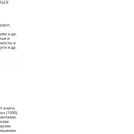
ных
орог,
ях и др.
лые и
 мосты и
ги и др.
т книги,
» (1930),
антазии.
ихова
ерсию
решении.