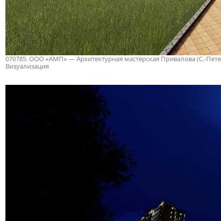
070785. ООО «АМП» — Архитектурная мастерская Привалова (С.-Петербу
Визуализация