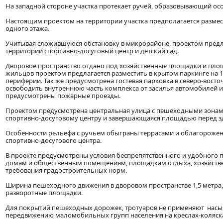
На западной стороне участка протекает ручей, образовывающий ос
Настоящим проектом на территории участка предполагается размес
одного этажа.
Учитывая сложившуюся обстановку в микрорайоне, проектом предл
территории спортивно-досуговый центр и детский сад.
Дворовое пространство отдано под хозяйственные площадки и площ
жильцов проектом предлагается разместить в крытом паркинге на 
периферии. Так же предусмотрена гостевая парковка в северо-вост
освободить внутреннюю часть комплекса от засилья автомобилей и
предусмотрены пожарные проезды.
Проектом предусмотрена центральная улица с пешеходными зонами
спортивно-досуговому центру и завершающаяся площадью перед з
Особенности рельефа с ручьем обыграны террасами и облагорожен
спортивно-досугового центра.
В проекте предусмотрены условия беспрепятственного и удобного
домам и общественным помещениям, площадкам отдыха, хозяйств
требования градостроительных норм.
Ширина пешеходного движения в дворовом пространстве 1,5 метра
разворотные площадки.
Для покрытий пешеходных дорожек, тротуаров не применяют насы
передвижению маломобильных групп населения на креслах-коляск