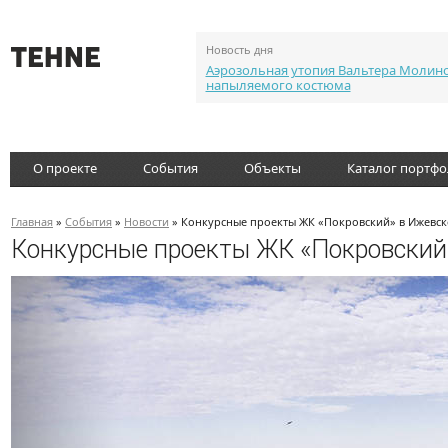
Новость дня
Аэрозольная утопия Вальтера Молин
напыляемого костюма
О проекте
События
Объекты
Каталог портф
Главная
»
События
»
Новости
» Конкурсные проекты ЖК «Покровский» в Ижевске
Конкурсные проекты ЖК «Покровский»