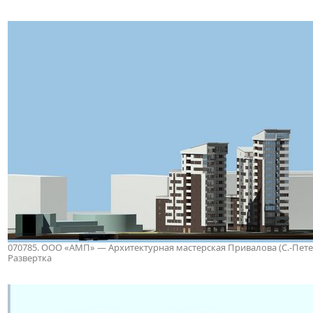
070785. ООО «АМП» — Архитектурная мастерская Привалова (С.-Петербу
Развертка