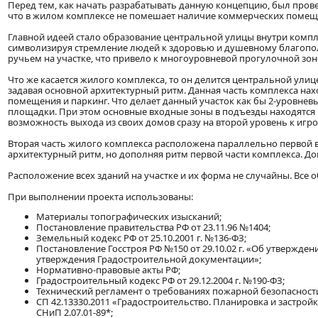
Перед тем, как начать разрабатывать данную концепцию, был пров
что в жилом комплексе не помешает наличие коммерческих помещен
Главной идеей стало образование центральной улицы внутри компле
символизируя стремление людей к здоровью и душевному благопол
ручьем на участке, что привело к многоуровневой прогулочной зон
Что же касается жилого комплекса, то он делится центральной улицей
задавая основной архитектурный ритм. Данная часть комплекса на
помещения и паркинг. Что делает данный участок как бы 2-уровнев
площадки. При этом основные входные зоны в подъезды находятся на
возможность выхода из своих домов сразу на второй уровень к игр
Вторая часть жилого комплекса расположена параллельно первой 
архитектурный ритм, но дополняя ритм первой части комплекса. До
Расположение всех зданий на участке и их форма не случайны. Вс
При выполнении проекта использованы:
Материалы топографических изысканий;
Постановление правительства РФ от 23.11.96 №1404;
Земельный кодекс РФ от 25.10.2001 г. №136-ФЗ;
Постановление Госстроя РФ №150 от 29.10.02 г. «Об утвержден
утверждения Градостроительной документации»;
Нормативно-правовые акты РФ;
Градостроительный кодекс РФ от 29.12.2004 г. №190-ФЗ;
Технический регламент о требованиях пожарной безопасности,
СП 42.13330.2011 «Градостроительство. Планировка и застрой
СНиП 2.07.01-89*;