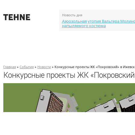
Новость дня
Аэрозольная утопия Вальтера Молин
напыляемого костюма
О проекте
События
Объекты
Каталог портф
Главная
»
События
»
Новости
» Конкурсные проекты ЖК «Покровский» в Ижевске
Конкурсные проекты ЖК «Покровский»