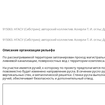
915063. НГАСУ (Сибстрин); авторский коллектив: Аскерли Т. И. оглы; Дро
915063. НГАСУ (Сибстрин); авторский коллектив: Аскерли Т. И. оглы; Дро
Описание организации рельефа
По рассматриваемой территории запланирован проход магистральны
ливневой канализации, поверхностных вод с территории комплекса.
На участке имеется ручей, к которому по проекту предполагается п
повсеместно будет изменено направление русла. В сечении русло р
вертикальных стен, и металлической решетки. Стенки русла выпол
ручей, обеспечивает безопасность и дополнительный отвод.