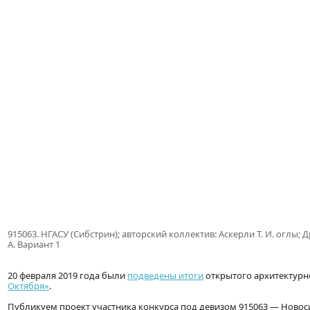
915063. НГАСУ (Сибстрин); авторский коллектив: Аскерли Т. И. оглы; Дро
А. Вариант 1
20 февраля 2019 года были
подведены итоги
открытого архитектурн
Октября»
.
Публикуем проект участника конкурса под девизом 915063 — Новос