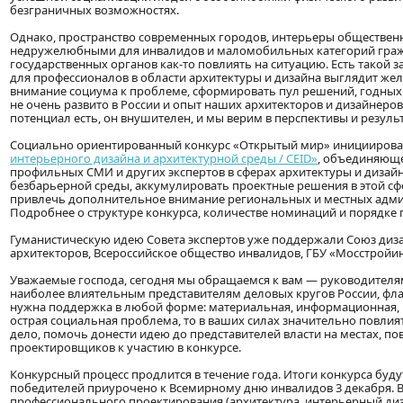
безграничных возможностях.
Однако, пространство современных городов, интерьеры обществен
недружелюбными для инвалидов и маломобильных категорий граж
государственных органов как-то повлиять на ситуацию. Есть такой 
для профессионалов в области архитектуры и дизайна выглядит же
внимание социума к проблеме, сформировать пул решений, годных 
не очень развито в России и опыт наших архитекторов и дизайнеро
потенциал есть, он внушителен, и мы верим в перспективы и резуль
Социально ориентированный конкурс «Открытый мир» инициирова
интерьерного дизайна и архитектурной среды / CEID»
, объединяюще
профильных СМИ и других экспертов в сферах архитектуры и дизай
безбарьерной среды, аккумулировать проектные решения в этой сфе
привлечь дополнительное внимание региональных и местных адми
Подробнее о структуре конкурса, количестве номинаций и порядке 
Гуманистическую идею Совета экспертов уже поддержали Союз диза
архитекторов, Всероссийское общество инвалидов, ГБУ «Мосстройи
Уважаемые господа, сегодня мы обращаемся к вам — руководителям
наиболее влиятельным представителям деловых кругов России, фл
нужна поддержка в любой форме: материальная, информационная, ре
острая социальная проблема, то в ваших силах значительно повлият
дело, помочь донести идею до представителей власти на местах, 
проектировщиков к участию в конкурсе.
Конкурсный процесс продлится в течение года. Итоги конкурса буду
победителей приурочено к Всемирному дню инвалидов 3 декабря. В
профессионального проектирования (архитектура, интерьерный диз