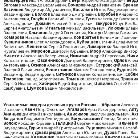
Белозерцев
Иван Александрович,
Берг
Юрий Александрович,
Берд
Богомаз
Александр Васильевич,
Бочаров
Андрей Иванович,
Бреча
Васильев
Владимир Абдуалиевич,
Васильев
Игорь Владимирович
Владимирович,
Волков
Владимир Дмитриевич,
Воробьёв
Андрей Ю
Анатольевич,
Голубев
Василий Юрьевич,
Гусев
Александр Викторов
Александрович,
Дюмин
Алексей Геннадьевич,
Евкуров
Юнус-Бек Ба
Сергей Анатольевич,
Игнатьев
Михаил Васильевич,
Илюхин
Влади
Валерьевич,
Клычков
Андрей Евгеньевич,
Ковтун
Марина Васильев
Комарова
Наталья Владимировна,
Кондратьев
Вениамин Иванови
Кувшинников
Олег Александрович,
Куйвашев
Евгений Владимиро
Борисович,
Левченко
Сергей Георгиевич,
Лимаренко
Валерий Иго
Нургалиевич,
Миронов
Дмитрий Юрьевич,
Моор
Александр Виктор
Никитин
Александр Валерьевич,
Никитин
Андрей Сергеевич,
Ники
Константинович,
Овсянников
Дмитрий Владимирович,
Орлов
Алек
Анатольевич,
Осипов
Александр Михайлович,
Островский
Алексей
Валерий Васильевич,
Решетников
Максим Геннадьевич,
Руденя
Иг
Владимир Владимирович,
Ситников
Сергей Константинович,
Собя
Темрезов
Рашид Бориспиевич,
Томенко
Виктор Петрович,
Травни
Сергей Иванович,
Хабиров
Радий Фаритович,
Цивилёв
Сергей Евге
Самбуевич,
Шумков
Вадим Михайлович!
Уважаемые лидеры деловых кругов России — Абрамов
Алексан
Иванович,
Авен
Пётр Олегович,
Агаларов
Араз Искендер оглы,
Алт
Ананьев
Дмитрий Николаевич,
Анисимов
Василий Васильевич,
Ах
Богданов
Владимир Леонидович,
Богуславский
Леонид Борисович
Волож
Аркадий Юрьевич,
Галицкий
Сергей Николаевич,
Гальчев
Ф
Эдуардович,
Гурьев
Андрей Григорьевич,
Гуцериев
Михаил Сафарб
Владимирович,
Джапаридзе
Александр Юльевич,
Дуров
Павел Вал
Бенсионович,
Каменщик
Дмитрий Владимирович,
Кантор
Вячесла