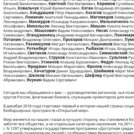
Евгений Валентинович,
Кветной
Лев Матвеевич,
Керимов
Сулейман
Ильич,
Ковальчук
Юрий Валентинович,
Коган
Владимир Игоревич
Анатольевич,
Кондрашев
Пётр Иванович,
Косогов
Андрей Николае
Сергеевич,
Ломакин
Анатолий Геннадьевич,
Магомедов
Зиявудин 
Леонидович,
Махмудов
Искандар Кахрамонович,
Мельниченко
Ан
Иосифович,
Михельсон
Леонид Викторович,
Мишин
Никита Анато
Александрович,
Мошкович
Вадим Николаевич,
Несис
Александр Н
Семёнович,
Оганджанянц
(Андреев) Андрей Вагнерович,
Пономар
Потанин
Владимир Олегович,
Прохоров
Михаил Дмитриевич,
Пум
Натанович,
Рахимкулов
Мегдет Нигматович,
Рашников
Виктор Фи
Романович,
Ротенберг
Игорь Аркадьевич,
Рыбаков
Игорь Владими
Игнатьевич,
Светаков
Александр Александрович,
Симановский
Ле
Андрей Владимирович,
Струков
Константин Иванович,
Сультеев
Рус
Роман Викторович,
Усманов
Алишер Бурханович,
Федун
Леонид А
Васильевич,
Фридман
Михаил Маратович,
Фролов
Александр Влад
Владимирович,
Хачатуров
Данил Эдуардович,
Шаймиев
Айрат Ми
Николаевич,
Шелков
Михаил Евгеньевич,
Шефлер
Юрий Викторов
Абрамович,
Якунин
Вадим Сергеевич!
Сегодня мы обращаемся к вам — руководителям регионов, чья пози
кругов России, флагманам бизнеса, служащим ориентиром для мног
В декабре 2018 года стартовал первый в истории нашей страны со
безбарьерных пространств «Открытый мир».
Мир меняется на наших глазах в лучшую сторону, мы становимся б
заботят все общество, а не отдельные категории населения. На 201
г. N 1297 утверждена государственная программа «Доступная среда
успешной социализации людей с особенностями физического развити