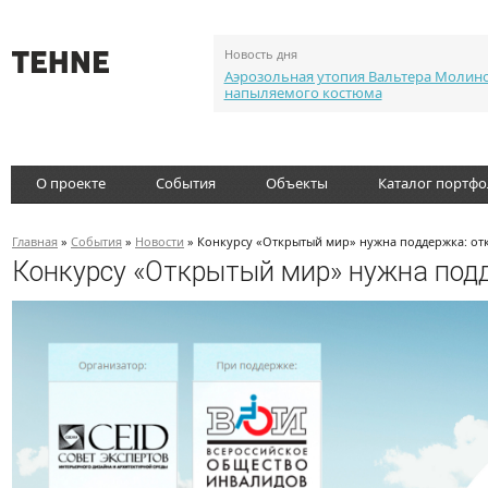
Новость дня
Аэрозольная утопия Вальтера Молин
напыляемого костюма
О проекте
События
Объекты
Каталог портф
Главная
»
События
»
Новости
» Конкурсу «Открытый мир» нужна поддержка: от
Конкурсу «Открытый мир» нужна под