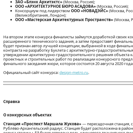
ЗАО «Блэнк Архитэктс»
(Москва, Россия);
ООО «АРХИТЕКТУРНОЕ БЮРО АСАДОВА»
(Москва, Россия);
Консорциум под лидерством
ООО «НОВАДЭЙС»
(Москва, Рос
(Великобритания, Лондон);
ООО «Мастерская Архитектурных Пространств»
(Москва, Р
На втором этапе конкурса финалисты займутся доработкой своих ко
расширенного технического задания, а затем предоставят финальн
будет признан автор лучшей концепции, выбранной в ходе финальн
контракта на разработку Буклета с архитектурно-градостроительн
утверждении архитектурно-градостроительного решения объекта к
проектных и строительных работ по реализации конкурсного предл
финального заседания жюри, которое состоится 20 августа 2020 года
Официальный сайт конкурса:
design-metro.ru
.
Справка
О конкурсных объектах
Станция «Проспект Маршала Жукова»
— пересадочная станция,
Рублёво-Архангельский радиус. Станция будет расположена в рай
округа столицы. Ей будет отведена роль ключевого транзитного пу