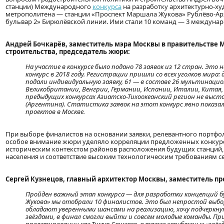
станции) Международного
конкурса
на разработку архитектурно-ху
метрополитена — станции «Проспект Маршала Жукова» Рублёво-Арх
бульвар 2» Бирюлёвской линии. Ими стали 10 команд — 3 междунар
Андрей Бочкарёв, заместитель мэра Москвы в правительстве 
строительства, председатель жюри:
На участие в конкурсе было подано 78 заявок из 12 стран. Это
конкурс в 2018 году. Регистрации пришли со всех уголков мира
подали индивидуальную заявку, 61 — в составе 26 мультинацио
Великобритании, Венгрии, Германии, Испании, Италии, Китая,
предыдущих конкурсах Азиатско-Тихоокеанский регион не выст
(Аргентина). Статистика заявок на этот конкурс явно показ
проектов в Москве.
При выборе финалистов на основании заявки, релевантного портфол
особое внимание жюри уделяло корреляции предложенных конкурс
историческим контекстом районов расположения будущих станций, 
населения и соответствие высоким технологическим требованиям с
Сергей Кузнецов, главный архитектор Москвы, заместитель п
Пройден важный этап конкурса — для разработки концепций 
Жукова» мы отобрали 10 финалистов. Это был непростой выбо
обладают уверенными шансами на реализацию, хочу подчеркн
звёздами, в финал смогли выйти и совсем молодые команды. 