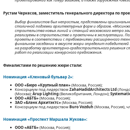
проектировании как Тимур Башкаев, а также зарубежных «звёзд» 
Рустам Черкесов, заместитель генерального директора по пр
Выбор финалистов был непростым, представлены оригинальны
столичной подземки архитектурных форм и образов. «Мосинж
строительства новых линий и станций московского метро за
реализуемы в строительстве и практичны в эксплуатации. П
проекты в соответствии с требованиями расширенного техни
финальном заседании в августе жюри определит победителей
на разработку архитектурно-градостроительного решения с
работ по реализации конкурсного предложения.
Финалистами по решению жюри стали:
Номинация «Кленовый бульвар 2»:
ООО «Бюро «Крупный план»
(Москва, Россия);
Консорциум под лидерством
ZahaHadidArchitects Ltd
(Лондо
(Москва);
Arup Lighting
(Великобритания, Лондон);
Systematic
ООО «АБТБ»
(Москва, Россия);
ЗАО «Блэнк Архитэктс»
(Москва, Россия);
Консорциум под лидерством
Buro Vozduh
(Москва, Россия), 
Номинация «Проспект Маршала Жукова»:
ООО «АБТБ»
(Москва, Россия);