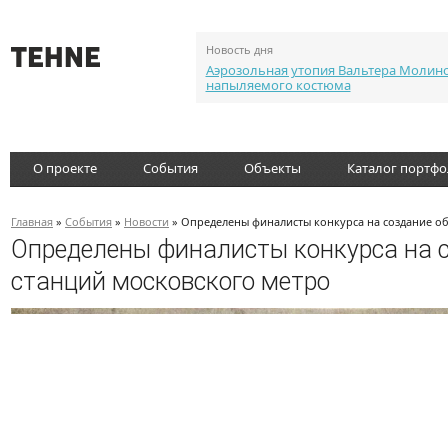
Новость дня
Аэрозольная утопия Вальтера Молин
напыляемого костюма
О проекте
События
Объекты
Каталог портф
Главная
»
События
»
Новости
» Определены финалисты конкурса на создание об
Определены финалисты конкурса на с
станций московского метро