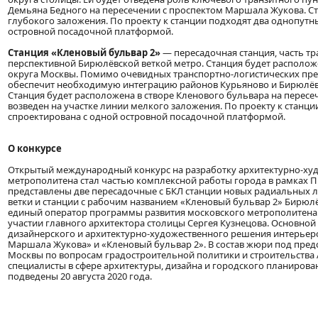
Демьяна Бедного на пересечении с проспектом Маршала Жукова. Ст
глубокого заложения. По проекту к станции подходят два однопутны
островной посадочной платформой.
Станция «Кленовый бульвар 2»
— пересадочная станция, часть т
перспективной Бирюлёвской веткой метро. Станция будет располо
округа Москвы. Помимо очевидных транспортно-логистических преи
обеспечит необходимую интеграцию районов Курьяново и Бирюлёво
Станция будет расположена в створе Кленового бульвара на перес
возведен на участке линии мелкого заложения. По проекту к станци
спроектирована с одной островной посадочной платформой.
О конкурсе
Открытый международный конкурс на разработку архитектурно-худ
метрополитена стал частью комплексной работы города в рамках 
представлены две пересадочные с БКЛ станции новых радиальных
ветки и станции с рабочим названием «Кленовый бульвар 2» Бирюл
единый оператор программы развития московского метрополитена.
участии главного архитектора столицы Сергея Кузнецова. Основной
дизайнерского и архитектурно-художественного решения интерьеро
Маршала Жукова» и «Кленовый бульвар 2». В состав жюри под пред
Москвы по вопросам градостроительной политики и строительства
специалисты в сфере архитектуры, дизайна и городского планировани
подведены 20 августа 2020 года.