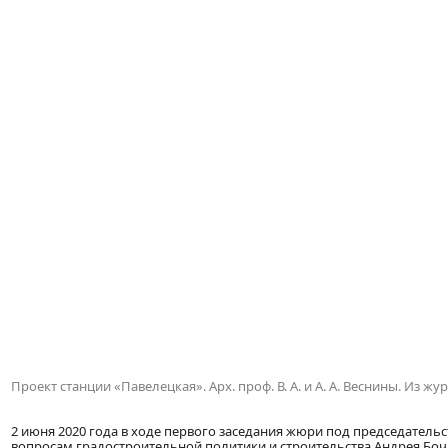
Проект станции «Павелецкая». Арх. проф. В. А. и А. А. Веснины. Из ж
2 июня 2020 года в ходе первого заседания жюри под председатель
вопросам градостроительной политики и строительства Андрея Боч