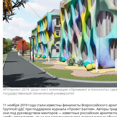
АРХпроект-2019. Шорт-лист номинации «Орнамент и плоскость» (арх
государственный технический университет
11 ноября 2019 года стали известны финалисты Всероссийского арх
Группой ЦДС при поддержке журнала «Проект Балтия». Авторы трид
они под руководством менторов — известных российских архитектор
чтобы представить их на суд международного жюри в рамках общедо