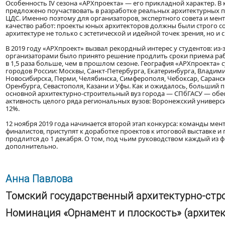
Особенность IV сезона «АРХпроекта» — его прикладной характер. В
предложено поучаствовать в разработке реальных архитектурных 
ЦДС. Именно поэтому для организаторов, экспертного совета и мен
качество работ: проекты юных архитекторов должны были строго с
архитектуре не только с эстетической и идейной точек зрения, но 
В 2019 году «АРХпроект» вызвал рекордный интерес у студентов: из
организаторами было принято решение продлить сроки приема рабо
в 1,5 раза больше, чем в прошлом сезоне. География «АРХпроекта
городов России: Москвы, Санкт-Петербурга, Екатеринбурга, Владими
Новосибирска, Перми, Челябинска, Симферополя, Чебоксар, Саранск
Оренбурга, Севастополя, Казани и Уфы. Как и ожидалось, больший 
основной архитектурно-строительный вуз города — СПбГАСУ — обе
активность целого ряда региональных вузов: Воронежский универси
12%.
12 ноября 2019 года начинается второй этап конкурса: команды ме
финалистов, приступят к доработке проектов к итоговой выставке 
продлится до 1 декабря. О том, под чьим руководством каждый из 
дополнительно.
Анна Павлова
Томский государственный архитектурно-стр
Номинация «Орнамент и плоскость» (архитек