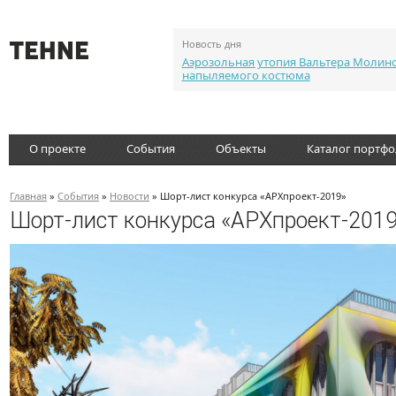
Новость дня
Аэрозольная утопия Вальтера Молин
напыляемого костюма
О проекте
События
Объекты
Каталог портф
Главная
»
События
»
Новости
» Шорт-лист конкурса «АРХпроект-2019»
Шорт-лист конкурса «АРХпроект-201