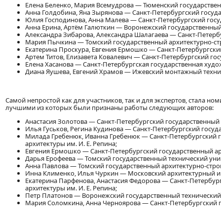
Елена Беленко, Мария Всемудрова — Тюменский государствен
Анна Голдобина, Яна Зырянова — Санкт-Петербургский госуд
Юлия Господинова, Анна Малева — Санкт-Петербургский госу
Анна Ерина, Артём Галюткин — Воронежский государственный
Александра Зибарова, Александра Шалагаева — Санкт-Петерб
Мария Пычкина — Томский государственный архитектурно-ст
Екатерина Проскура, Евгения Ермошко — Санкт-Петербургски
Артем Титов, Елизавета Ковалевич — Санкт-Петербургский го
Елена Хасанова — Санкт-Петербургская государственная худ
Диана Яушева, Евгений Храмов — Ижевский монтажный техни
Самой непростой как для участников, так и для экспертов, стала но
лучшими из которых были признаны работы следующих авторов:
Анастасия Золотова — Санкт-Петербургский государственный 
Илья Гуськов, Регина Кудинова — Санкт-Петербургский госу
Милада Гребенюк, Иванна Гребенюк — Санкт-Петербургский г
архитектуры им. И. Е. Репина;
Евгения Ермошко — Санкт-Петербургский государственный ар
Дарья Ерофеева — Томский государственный технический уни
Анна Павлова — Томский государственный архитектурно-стро
Инна Клименко, Илья Чуркин — Московский архитектурный ин
Екатерина Парфенова, Анастасия Федорова — Санкт-Петербур
архитектуры им. И. Е. Репина;
Петр Платонов — Воронежский государственный технический 
Мария Соломкина, Анна Черноярова — Санкт-Петербургский г