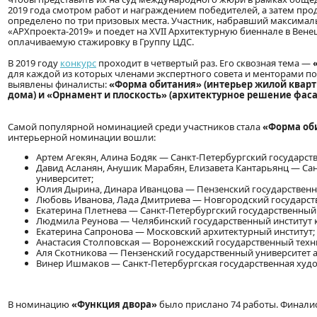
2019 года смотром работ и награждением победителей, а затем про
определено по три призовых места. Участник, набравший максималь
«АРХпроекта-2019» и поедет на XVII Архитектурную биеннале в Вен
оплачиваемую стажировку в Группу ЦДС.
В 2019 году
конкурс
проходит в четвертый раз. Его сквозная тема —
для каждой из которых членами экспертного совета и менторами по
выявлены финалисты:
«Форма обитания» (интерьер жилой кварт
дома) и «Орнамент и плоскость» (архитектурное решение фаса
Самой популярной номинацией среди участников стала
«Форма об
интерьерной номинации вошли:
Артем Агекян, Алина Бодяк — Санкт-Петербургский государст
Давид Асланян, Анушик Марабян, Елизавета Кантарьянц — Са
университет;
Юлия Дырина, Динара Иванцова — Пензенский государственн
Любовь Иванова, Лада Дмитриева — Новгородский государств
Екатерина Плетнева — Санкт-Петербургский государственный
Людмила Реунова — Челябинский государственный институт 
Екатерина Сапронова — Московский архитектурный институт;
Анастасия Столповская — Воронежский государственный техн
Аля Скотникова — Пензенский государственный университет а
Винер Ишмаков — Санкт-Петербургская государственная худ
В номинацию
«Функция двора»
было прислано 74 работы. Финалис