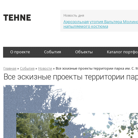
Новость дня
Аэрозольная утопия Вальтера Молин
напыляемого костюма
О проекте
События
Объекты
Каталог портф
Главная
»
События
»
Новости
» Все эскизные проекты территории парка им. С. 
Все эскизные проекты территории пар