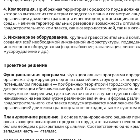
4. Композиция.
Прибрежная территория Городского пруда должна 
которого вытекает из геометрии городского плана и геометрии ла
организации движения транспорта и пешеходов, организации авто
среды. Наличие территориальных резервов и возможность оптимиз
градостроительного комплекса, как в северо-восточной, так и в юг
5. Инженерное оборудование.
Крупный градостроительный компл
создания всей необходимой инженерной инфраструктуры, подведе
инженерного оборудования (водоснабжение, канализация, ливневая
мусороудаление и др.).
Проектное решение
Функциональная программа.
Функциональная программа определ
организма, формирующего один из важнейших структурных подсист
потенциалом площадки — прибрежных территорий городского пру
для реализации обозначенных функций. В качестве функционально
жемчужным ожерельем, где в качестве нити выступает единая набере
нанизанных на нее жемчужин различной величины и формы, разли
градостроительного комплекса предусматривается комплексное бла
организацией движения транспорта и пешеходов, а также с учетом 
Планировочное решение.
В основе планировочного решения при
охватывающих акваторию городского пруда, что вызывает невольн
белым лебедем с раскрытыми крыльями. Соответственно одно крыло
западная часть — Италмас.