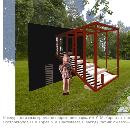
Конкурс эскизных проектов территории парка им. С. М. Кирова в город
Вострокнутов, П. А. Горев, У. А. Пантелеева, Г. Мажд (Россия: Ижевс