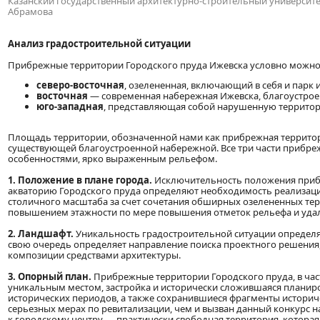
Казанский государственный архитектурно-строительный университет. 
Абрамова
Анализ градостроительной ситуации
Прибрежные территории Городского пруда Ижевска условно можно п
северо-восточная
, озелененная, включающий в себя и парк
восточная
— современная набережная Ижевска, благоустрое
юго-западная
, представляющая собой нарушенную террито
Площадь территории, обозначенной нами как прибрежная территори
существующей благоустроенной набережной. Все три части прибре
особенностями, ярко выраженным рельефом.
1. Положение в плане города.
Исключительность положения прибре
акваторию Городского пруда определяют необходимость реализац
столичного масштаба за счет сочетания обширных озелененных тер
повышением этажности по мере повышения отметок рельефа и удал
2. Ландшафт.
Уникальность градостроительной ситуации определяе
свою очередь определяет направление поиска проектного решения,
композиции средствами архитектуры.
3. Опорный план.
Прибрежные территории Городского пруда, в част
уникальным местом, застройка и исторически сложившаяся планиро
исторических периодов, а также сохранившиеся фрагменты историч
серьезных мерах по ревитализации, чем и вызван данный конкурс 
к городскому центру — практически свободная территория, которая