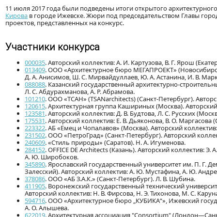
11 июля 2017 года были подведены итоги открытого архитектурног
Кирова
в городе Ижевске. Жюри под председательством Главы горо
проектов, представленных на конкурс.
Участники конкурса
000035
. Авторский коллектив: А. И. Картузова, В. Г. Ярош (Екате
013409
. ООО «Архитектурное бюро МЕГАПРОЕКТ» (Новосибирск).
Д. А. Анисимов, Ш. С. Мирвайдуллаев, Ю. А. Астанина, И. В. Мар
088088
. Казанский государственный архитектурно-строительный
Л. С. Абдурахманова, А. Р. Абрамова.
101210
. ООО «ТСАН» (TSANarchitects) (Санкт-Петербург). Авторс
120615
. Архитектурная группа Кашириных (Москва). Авторский 
123581
. Авторский коллектив: Д. В. Будтова, Л. С. Русских (Москв
175531
. Авторский коллектив: Е. В. Дьяконова, В. О. Маргасова 
223322
. АБ «Емец и Чопалавов» (Москва). Авторский коллектив: Т.
231502
. ООО «ПетроГрад» (Санкт-Петербург). Авторский коллекти
240609
. «Стиль природы» (Саратов). Н. А. Игуменова.
284152
. OFFICE DE Architects (Казань). Авторский коллектив: Э. А
А. Ю. Широбоков.
345890
. Ярославский государственный университет им. П. Г. 
Залесский). Авторский коллектив: А. Ю. Мустафина, А. Ю. Андре
378086
. ООО «АБ З.А.К.» (Санкт-Петербург). Л. В. Шубина.
411905
. Воронежский государственный технический университ
Авторский коллектив: Н. В. Фирсова, Н. Э. Тихонова, М. С. Карун
594716
. ООО «Архитектурное бюро „КУБИКА“», Ижевский госуд
А. О. Алышева.
622019
. Архитектурная ассоциация "Consortium" (Лондон—Санк