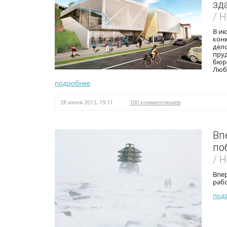
зд
/ 
В и
кон
дело
пруд
бюро
Люб
подробнее
28 июня 2013, 19:11
100 комментариев
Вп
по
/ 
Впер
рабо
под