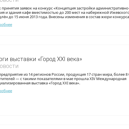
 принятия заявок на конкурс «Концепция застройки административно
ия и здания кафе вместимостью до 200 мест на набережной Ижевског
лён до 15 июня 2013 года. Внесены изменения в состав жюри конкурса
робнее
оги выставки «Город XXI века»
Новости
предприятие из 14 регионов России, продукция 17 стран мира, более 8 
етителей — с такими показателями в мае прошла XIV Международная
иализированная выставка «Город XXI века».
робнее