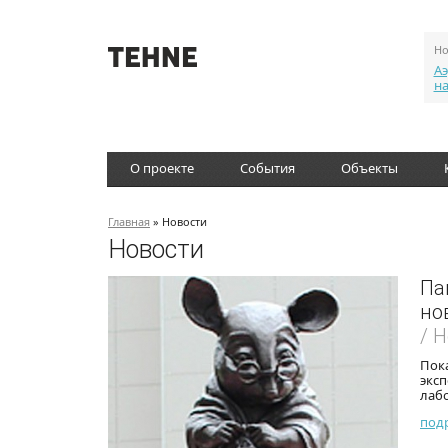
Но
Аэ
н
О проекте
События
Объекты
Главная
» Новости
Новости
Па
но
/ 
Пок
экс
лаб
под