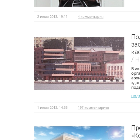
2 июля 2013, 19:11
4 комментария
По
за
ка
/ 
В и
орг
арх
зда
подв
под
1 июля 2013, 14:33
197 комментариев
Пр
«К