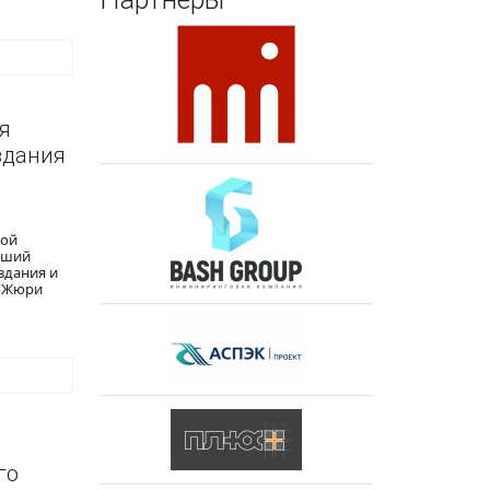
я
здания
ной
чший
здания и
. Жюри
го