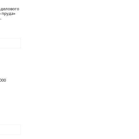
-делового
о пруда»
.
000