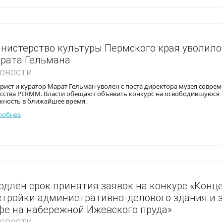
нистерство культуры Пермского края уволило
рата Гельмана
Новости
рист и куратор Марат Гельман уволен с поста директора музея совре
усства PERMM. Власти обещают объявить конкурс на освободившуюся
жность в ближайшее время.
робнее
одлён срок принятия заявок на конкурс «Конц
стройки административно-делового здания и 
фе на набережной Ижевского пруда»
Новости