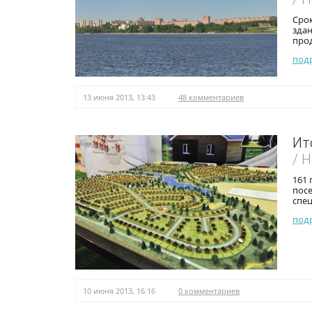
Срок
здан
прод
под
13 июня 2013, 13:43
48 комментариев
Ит
/ 
161 
пос
спец
под
10 июня 2013, 16:16
0 комментариев