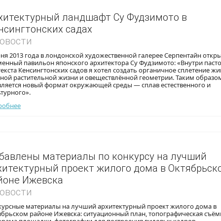
хитектурный ландшафт Су Фудзимото в
нсингтонских садах
Новости
ня 2013 года в лондонской художественной галерее Серпентайн откр
менный павильон японского архитектора Су Фудзимото: «Внутри паст
екста Кенсингтонских садов я хотел создать органичное сплетение ж
ёной растительной жизни и овеществлённой геометрии. Таким образо
вляется новый формат окружающей среды — сплав естественного и
турного».
робнее
бавлены материалы по конкурсу на лучший
хитектурный проект жилого дома в Октябрьск
йоне Ижевска
Новости
курсные материалы на лучший архитектурный проект жилого дома в
ябрьском районе Ижевска: ситуационный план, топографическая съём