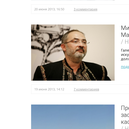
20 июня 2013, 16:50
3 комментария
Ми
Ма
/ 
Гале
иск
дол
под
19 июня 2013, 14:12
7 комментариев
Пр
за
ка
/ 