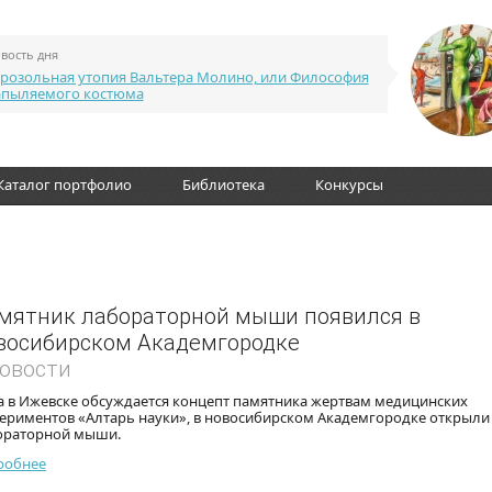
вость дня
розольная утопия Вальтера Молино, или Философия
апыляемого костюма
Каталог портфолио
Библиотека
Конкурсы
мятник лабораторной мыши появился в
восибирском Академгородке
Новости
а в Ижевске обсуждается концепт памятника жертвам медицинских
периментов «Алтарь науки», в новосибирском Академгородке открыли
ораторной мыши.
робнее