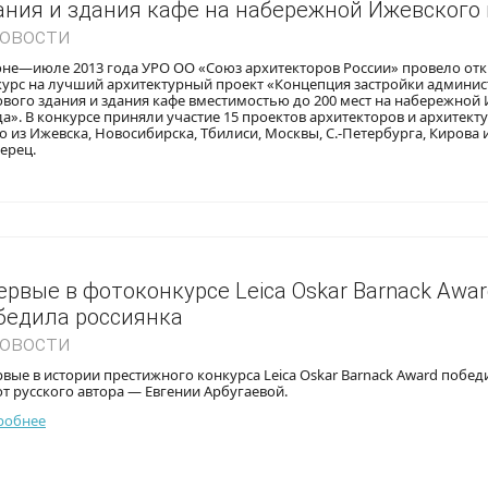
ания и здания кафе на набережной Ижевского 
Новости
юне—июле 2013 года УРО ОО «Союз архитекторов России» провело от
курс на лучший архитектурный проект «Концепция застройки админис
вого здания и здания кафе вместимостью до 200 мест на набережной
а». В конкурсе приняли участие 15 проектов архитекторов и архитект
 из Ижевска, Новосибирска, Тбилиси, Москвы, С.-Петербурга, Кирова 
ерец.
ервые в фотоконкурсе Leica Oskar Barnack Awar
бедила россиянка
Новости
вые в истории престижного конкурса Leica Oskar Barnack Award побед
т русского автора — Евгении Арбугаевой.
робнее