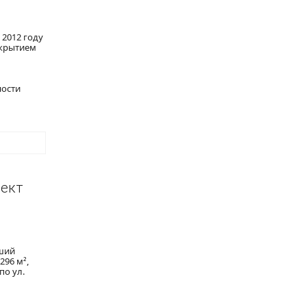
 2012 году
окрытием
ности
оект
чший
96 м²,
по ул.