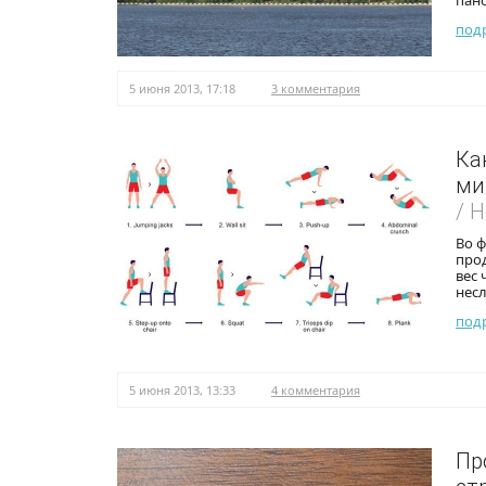
пан
под
5 июня 2013, 17:18
3 комментария
Ка
ми
/ 
Во ф
прод
вес
несл
под
5 июня 2013, 13:33
4 комментария
Пр