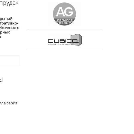
пруда»
крытый
тративно-
 Ижевского
урных
и
d
ила серия