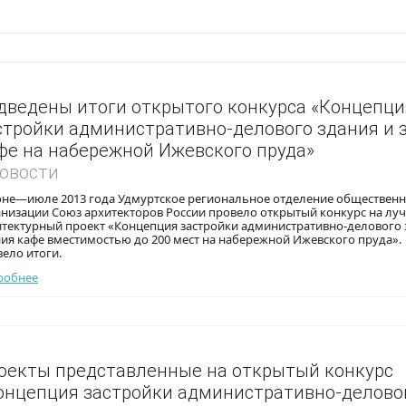
дведены итоги открытого конкурса «Концепци
стройки административно-делового здания и 
фе на набережной Ижевского пруда»
Новости
юне—июле 2013 года Удмуртское региональное отделение обществен
анизации Союз архитекторов России провело открытый конкурс на лу
итектурный проект «Концепция застройки административно-делового 
ния кафе вместимостью до 200 мест на набережной Ижевского пруда»
ело итоги.
робнее
оекты представленные на открытый конкурс
онцепция застройки административно-делово