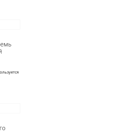
семь
й
ользуется
о
го