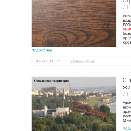
ст
/ 
Визи
воз
ECO
Вни
без
пре
кров
подробнее
31 мая 2013, 0:21
2 комментария
От
жи
/ 
Удм
арх
архи
расп
Мили
под