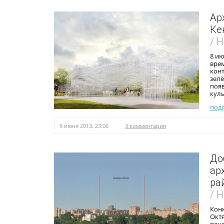
Ар
Ке
/ 
8 ию
вре
конт
зел
поя
куль
под
9 июня 2013, 23:06
3 комментария
До
ар
ра
/ 
Кон
Окт