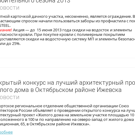
роительного сезона 2013
Новости
тной карточкой дачного участка, несомненно, является ограждение. В
растающим спросом начали пользоваться заборы из профнастила с п
STEEL.
мание!
Акция — до 15 июня 2013 года скидки на водосток и элементы
опасности кровли. При покупке кровли с полимерным покрытием
доставляются скидки на водосточную систему МП и элементы безопас
ли до 25%.
крытый конкурс на лучший архитектурный пр
лого дома в Октябрьском районе Ижевска
Новости
уртское региональное отделение общественной организации Союз
итекторов России объявляет о проведении открытого конкурса на лу
тектурный проект «Жилого дома на земельном участке площадью 10 2
оложенного в 100 м по направлению на северо-запад от жилого дома 
ционная, 65, в Октябрьском районе Ижевска».
робнее