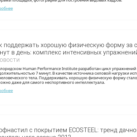
орама площадки, фотографии для построения видовых кадров.
робнее
к поддержать хорошую физическую форму за 
нут в день: комплекс интенсивных упражнени
Новости
лоридском Human Performance Institute разработан цикл упражнений
олжительностью 7 минут. В качестве источника силовой нагрузки исп
 человеческого тела. Поддерживать хорошую физическую форму стал
ожно даже для самого неспортивного интеллектуала.
робнее
офнастил с покрытием ECOSTEEL: тренд дачно