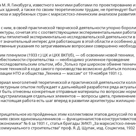
 М. Я. Гинзбурга, известного многими работами по проектированию и
 зданий, а также по своим теоретическим трудам, не претендует быт
за и зарубежных стран с марксистско-ленинским анализом развития
 с ним, в своей практической творческой деятельности упорно бороли
ектуры, сочетая это с соответствующими экспериментальными работа
таты пятилетней экспериментально-исследовательской деятельности в
 значительный интерес для работающих в этой области и особенно д
йственные указания по затрагиваемым вопросами совершенно необход
м пленумом (1933 г.) ЦК и ЦКК ВКП(б), — об освоении новой техники,
ебестоимости строительства — необходимо усиленное проведение
исследовательским опытом, ибо „Только при широком обмене техни
ение техникой в ходе самого производства возможно добиться поло
зации НТО и общества „Техника — массам“ от 19 ноября 1931 г.).
атериал многолетней теоретической и практической деятельности колл
итектурным опытом побуждает к дальнейшей разработке ряда актуаль
ут быть отнесены конкретные отправные материалы по вопросам нор
индустриализация отдельных элементов — вопросы цвета, применение
о настоящая работа есть шаг вперед в развитии архитектуры жилищно-
трицательное из пройденных этим коллективом этапов дискуссий по 
ениях своих единомышленников — функционалистов-конструктивистов
мы экономики“ № 6 за 1931 г., статья бригады ЭИКП „За марксистско-лен
оммунального строительства“ проф. Я. Д. Щупак, изд. Соцэкгиза, 1932 г