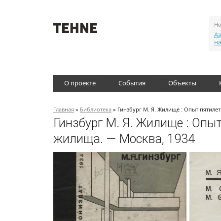
Но
Аэ
н
О проекте
События
Объекты
Главная
»
Библиотека
» Гинзбург М. Я. Жилище : Опыт пятиле
Гинзбург М. Я. Жилище : Опы
жилища. — Москва, 1934