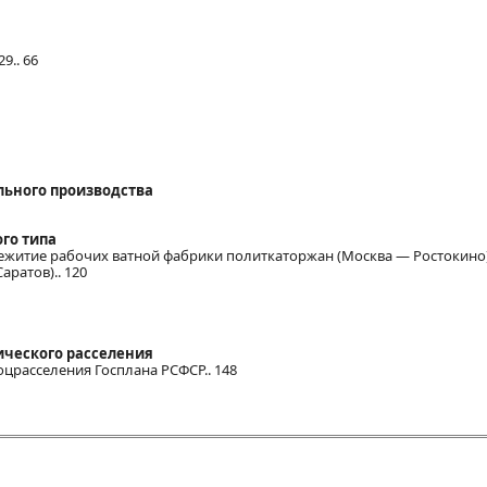
9.. 66
ельного производства
ого типа
щежитие рабочих ватной фабрики политкаторжан (Москва — Ростокино
ратов).. 120
ического расселения
оцрасселения Госплана РСФСР.. 148