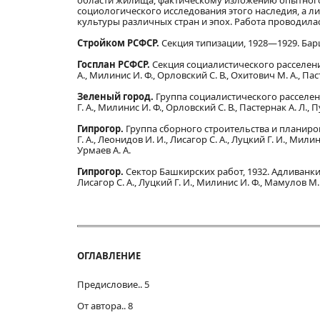
области жилища, фактическому изложению опытного 
социологического исследования этого наследия, а 
культуры различных стран и эпох. Работа проводил
Стройком РСФСР.
Секция типизации, 1928—1929. Барщ М
Госплан РСФСР.
Секция социалистического расселения, 
А., Милинис И. Ф., Орловский С. В., Охитович М. А., Паст
Зеленый город.
Группа социалистического расселения.
Г. А., Милинис И. Ф., Орловский С. В., Пастернак А. Л., Пу
Гипрогор.
Группа сборного строительства и планировки
Г. А., Леонидов И. И., Лисагор С. А., Луцкий Г. И., Милини
Урмаев А. А.
Гипрогор.
Сектор Башкирских работ, 1932. Адливанкин М
Лисагор С. А., Луцкий Г. И., Милинис И. Ф., Мамулов М. О
ОГЛАВЛЕНИЕ
Предисловие.. 5
От автора.. 8