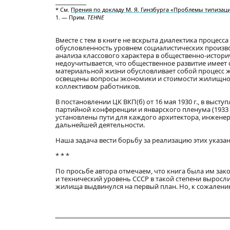
____________
* См.
Прения по докладу М. Я. Гинзбурга «Проблемы типизац
1. — Прим.
TEHNE
Вместе с тем в книге не вскрыта диалектика процес
обусловленность уровнем социалистических произво
анализа классового характера в общественно-истор
недоучитывается, что общественное развитие имеет 
материальной жизни обусловливает собой процесс ж
освещены вопросы экономики и стоимости жилищног
коллективом работников.
В постановлении ЦК ВКП(б) от 16 мая 1930 г., в высту
партийной конференции и январского пленума (1933 г
установлены пути для каждого архитектора, инженера,
дальнейшей деятельности.
Наша задача вести борьбу за реализацию этих указан
* * *
По просьбе автора отмечаем, что книга была им зако
и технический уровень СССР в такой степени выросли
жилища выдвинулся на первый план. Но, к сожалению