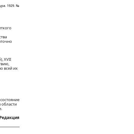
ра. 1929. №
еткого
ства
аточно
, XVII
твию,
о всей их
 состояние
в области
е.
Редакция