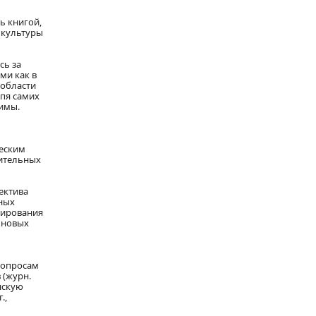
ь книгой,
 культуры
сь за
ми как в
 области
пя самих
имы.
ческим
жительных
ектива
ных
мирования
 новых
вопросам
 (журн.
инскую
.,