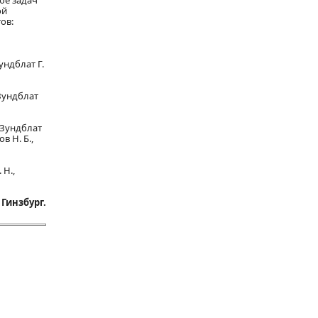
бе задач
ой
ов:
ундблат Г.
 Зундблат
, Зундблат
ов Н. Б.,
 Н.,
 Гинзбург.