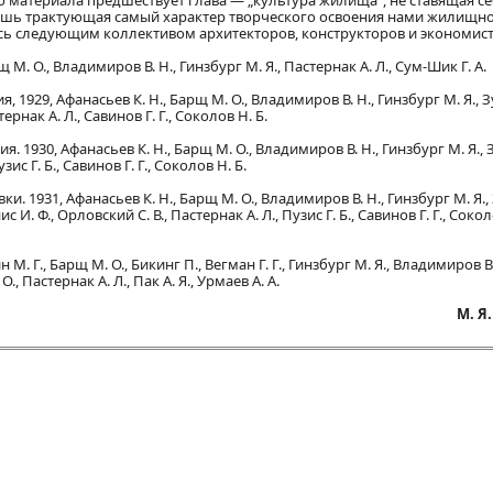
материала предшествует глава — „культура жилища“, не ставящая се
лишь трактующая самый характер творческого освоения нами жилищн
ась следующим коллективом архитекторов, конструкторов и экономист
. О., Владимиров В. Н., Гинзбург М. Я., Пастернак А. Л., Сум-Шик Г. А.
1929, Афанасьев К. Н., Барщ М. О., Владимиров В. Н., Гинзбург М. Я., З
ернак А. Л., Савинов Г. Г., Соколов Н. Б.
 1930, Афанасьев К. Н., Барщ М. О., Владимиров В. Н., Гинзбург М. Я.,
зис Г. Б., Савинов Г. Г., Соколов Н. Б.
. 1931, Афанасьев К. Н., Барщ М. О., Владимиров В. Н., Гинзбург М. Я.
с И. Ф., Орловский С. В., Пастернак А. Л., Пузис Г. Б., Савинов Г. Г., Сокол
. Г., Барщ М. О., Бикинг П., Вегман Г. Г., Гинзбург М. Я., Владимиров В.
., Пастернак А. Л., Пак А. Я., Урмаев А. А.
М. Я.