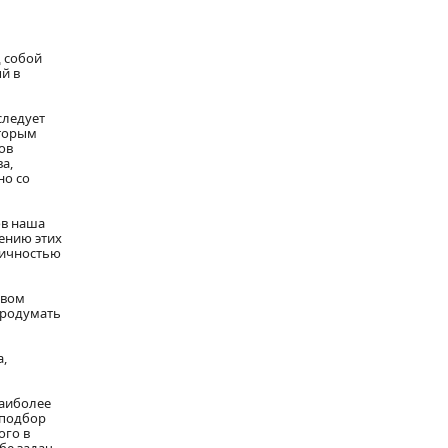
 собой
й в
следует
оторым
ов
а,
но со
ов наша
шению этих
тичностью
твом
продумать
а,
наиболее
 подбор
ого в