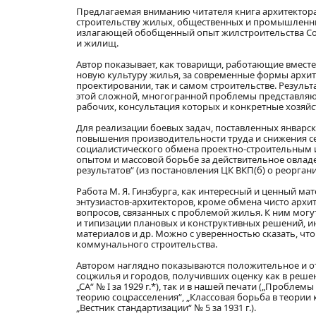
Предлагаемая вниманию читателя книга архитектора
строительству жилых, общественных и промышленных
излагающей обобщенный опыт жилстроительства Сою
и жилищ.
Автор показывает, как товарищи, работающие вместе
новую культуру жилья, за современные формы архит
проектировании, так и самом строительстве. Резуль
этой сложной, многогранной проблемы представляют
рабочих, консультация которых и конкретные хозя
Для реализации боевых задач, поставленных январски
повышения производительности труда и снижения с
социалистического обмена проектно-строительным 
опытом и массовой борьбе за действительное овлад
результатов“ (из постановления ЦК ВКП(б) о реоргани
Работа М. Я. Гинзбурга, как интересный и ценный м
энтузиастов-архитекторов, кроме обмена чисто арх
вопросов, связанных с проблемой жилья. К ним мог
и типизации плановых и конструктивных решений, 
материалов и др. Можно с уверенностью сказать, чт
коммунального строительства.
Автором наглядно показываются положительное и о
соцжилья и городов, получивших оценку как в реш
„СА“ № I за 1929 г.*), так и в нашей печати („Пробле
теорию соцрасселения“, „Классовая борьба в теории к
„Вестник стандартизации“ № 5 за 1931 г.).