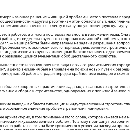
на исчерпывающее решение жилищной проблемы. Автор поставил перед
 общественности и другим работникам этой области опыт, накопленны
 стремившихся внести свою лепту в нашу новую жилищную культуру.
 этой работой, а отчасти последовательность в изложении темы. Она 
 работы, и свидетельствует о тех сторонах жилищной проблемы, к к
29 гг. — наши работы были направлены на задачи разрешения вопрос
 Проблемы чисто экономического порядка, удешевление строительств
 и стандартизации в крупных жилищных блоках ставились одновремен
 с развивающимися элементами обобществленного хозяйства.
омышленности и возникновением ряда новых социалистических город
ой“, и центр внимания был направлен на поиски новых путей к разре
 период нашей работы страдал нередко крайностями выводов и схема
 на более конкретных практических задачах, связанных со строительс
егченном сборном строительстве, одновременно с попыткой заново 
еские выводы в области типизации и индустриализации строительств
вые осознанное значение проблемы районной планировки.
ее архитектурно, в том понимании этого слова, которое кажется нам 
ехнических и художественных проблем. По этому принципу построен и
ся наша работа велась на базе критического усвоения наследия прошл