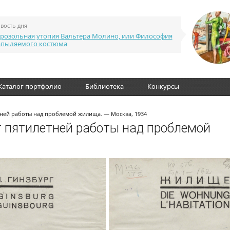
вость дня
розольная утопия Вальтера Молино, или Философия
апыляемого костюма
Каталог портфолио
Библиотека
Конкурсы
тней работы над проблемой жилища. — Москва, 1934
т пятилетней работы над проблемой