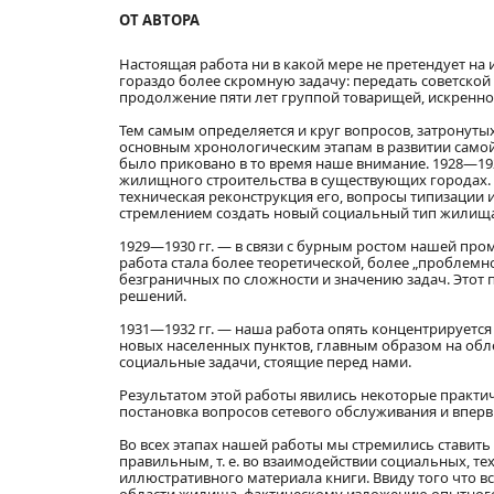
ОТ АВТОРА
Настоящая работа ни в какой мере не претендует 
гораздо более скромную задачу: передать советской
продолжение пяти лет группой товарищей, искренно
Тем самым определяется и круг вопросов, затронутых
основным хронологическим этапам в развитии самой
было приковано в то время наше внимание. 1928—19
жилищного строительства в существующих городах.
техническая реконструкция его, вопросы типизации
стремлением создать новый социальный тип жилища
1929—1930 гг. — в связи с бурным ростом нашей пр
работа стала более теоретической, более „проблемн
безграничных по сложности и значению задач. Этот
решений.
1931—1932 гг. — наша работа опять концентрируется
новых населенных пунктов, главным образом на обл
социальные задачи, стоящие перед нами.
Результатом этой работы явились некоторые практич
постановка вопросов сетевого обслуживания и впер
Во всех этапах нашей работы мы стремились ставить 
правильным, т. е. во взаимодействии социальных, т
иллюстративного материала книги. Ввиду того что в