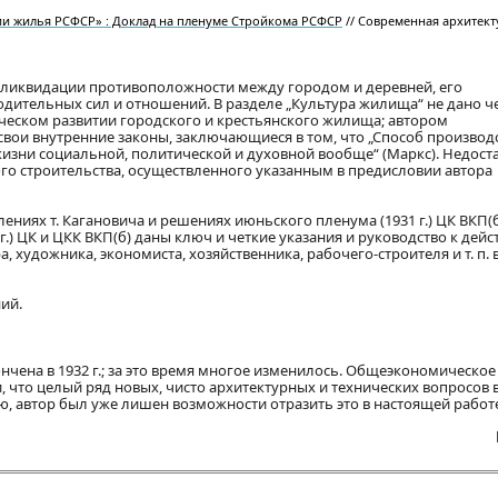
ии жилья РСФСР» : Доклад на пленуме Стройкома РСФСР
// Современная архитекту
са ликвидации противоположности между городом и деревней, его
дительных сил и отношений. В разделе „Культура жилища“ не дано ч
ическом развитии городского и крестьянского жилища; автором
свои внутренние законы, заключающиеся в том, что „Способ производ
изни социальной, политической и духовной вообще“ (Маркс). Недост
о строительства, осуществленного указанным в предисловии автора
плениях т. Кагановича и решениях июньского пленума (1931 г.) ЦК ВКП(б)
.) ЦК и ЦКК ВКП(б) даны ключ и четкие указания и руководство к дейс
 художника, экономиста, хозяйственника, рабочего-строителя и т. п. в
ий.
нчена в 1932 г.; за это время многое изменилось. Общеэкономическое
, что целый ряд новых, чисто архитектурных и технических вопросов 
, автор был уже лишен возможности отразить это в настоящей работ