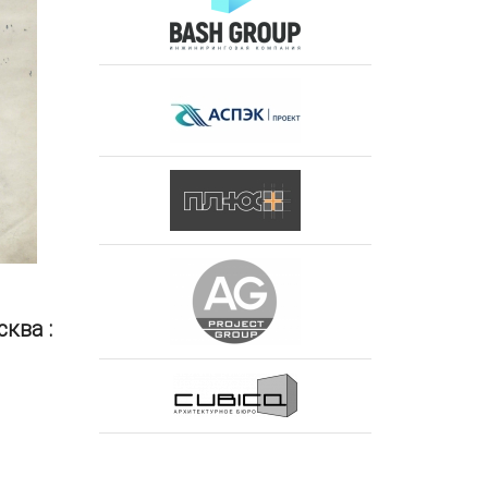
ква :