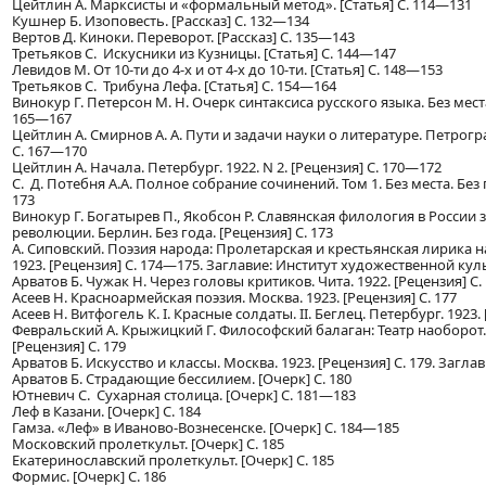
Цейтлин А. Марксисты и «формальный метод». [Статья] С. 114—131
Кушнер Б. Изоповесть. [Рассказ] С. 132—134
Вертов Д. Киноки. Переворот. [Рассказ] С. 135—143
Третьяков С. Искусники из Кузницы. [Статья] С. 144—147
Левидов М. От 10-ти до 4-х и от 4-х до 10-ти. [Статья] С. 148—153
Третьяков С. Трибуна Лефа. [Статья] С. 154—164
Винокур Г. Петерсон М. Н. Очерк синтаксиса русского языка. Без места.
165—167
Цейтлин А. Смирнов А. А. Пути и задачи науки о литературе. Петроград
С. 167—170
Цейтлин А. Начала. Петербург. 1922. N 2. [Рецензия] С. 170—172
С. Д. Потебня А.А. Полное собрание сочинений. Том 1. Без места. Без 
173
Винокур Г. Богатырев П., Якобсон Р. Славянская филология в России 
революции. Берлин. Без года. [Рецензия] С. 173
А. Сиповский. Поэзия народа: Пролетарская и крестьянская лирика н
1923. [Рецензия] С. 174—175. Заглавие: Институт художественной ку
Арватов Б. Чужак Н. Через головы критиков. Чита. 1922. [Рецензия] С.
Асеев Н. Красноармейская поэзия. Москва. 1923. [Рецензия] С. 177
Асеев Н. Витфогель К. I. Красные солдаты. II. Беглец. Петербург. 1923.
Февральский А. Крыжицкий Г. Философский балаган: Театр наоборот. Б
[Рецензия] С. 179
Арватов Б. Искусство и классы. Москва. 1923. [Рецензия] С. 179. Загла
Арватов Б. Страдающие бессилием. [Очерк] С. 180
Ютневич С. Сухарная столица. [Очерк] С. 181—183
Леф в Казани. [Очерк] С. 184
Гамза. «Леф» в Иваново-Вознесенске. [Очерк] С. 184—185
Московский пролеткульт. [Очерк] С. 185
Екатеринославский пролеткульт. [Очерк] С. 185
Формис. [Очерк] С. 186