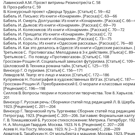
Лавинский А.М. Проэкт витрины Резинотреста С. 58
В. Проз-работа С. 59
В. Конкурсный проект «Дворца Труда». [Статья] С. 59—62
Бабель И. Письмо: Из книги «Конармия». [Рассказ] С. 63—66
Бабель И. Смерть Долгушова: Из книги «Конармия». [Рассказ] С. 66—
Бабель И. Дьяков: Из книги «Конармия». [Рассказ] С. 69—70
Бабель И. Колесников: Из книги «Конармия». [Рассказ] С. 70—72
Бабель И. Прищепа: Из книги «Конармия». [Рассказ] С. 72
Бабель И. Соль: Из книги «Конармия». [Рассказ] С. 73—75
Бабель И. Король: Из книги «Одесские рассказы». [Рассказ] С. 76—80
Бабель И. Как это делалось в Одессе: Из книги «Одесские рассказы». 
Третьяков С. Противогазы: Мелодрама в 3-х действиях. [Пьеса] С. 8
Третьяков С. По поводу «Противогазов». [Статья] С. 108
Гроссман-Рощин И. Социальный замысел футуризма. [Статья] С. 109
Шкловский В. Техника романа тайн. [Статья] С. 125—155
Винокур Г. О пуризме. [Статья] С. 156—171
Левидов М. Театр: его лицо и маски. [Статья] С. 172—186
Купреянов Н. Полиграфия в художественных ВУЗ'ах. [Статья] С. 187—
Гроссман-Рощин И. Преображенский Е. О морали и классовых нормах.
[Рецензия] С. 196—198
Силлов В. Вопросы теории и психологии творчества. Том 8. Харьков. 1
201
Винокур Г. Русская речь: Сборники статей под редакцией Л. В. Щербы
1923. [Рецензия] С. 201—204
Винокур Г. Творческий путь Тургенева: Сборник статей под редакцией
Петроград. 1923. [Рецензия] С. 205—206. Заглавие: Формальная халт
Г. В. Томашевский Б. Русское стихосложение: Метрика. Петербург. 192
Н. А. Молодая Гвардия. Москва. 1923. N 6. [Рецензия] С. 207—208
Асеев Н. На Посту. Москва. 1923. N 2—3. [Рецензия] С. 208—209
Арватов Б. Тарабукин Н. От мольберта к машине. Москва. 1923. [Реце