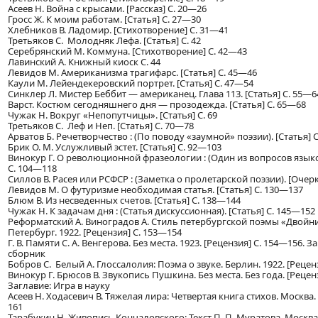
Асеев Н. Война с крысами. [Рассказ] С. 20—26
Гросс Ж. К моим работам. [Статья] С. 27—30
Хлебников В. Ладомир. [Стихотворение] С. 31—41
Третьяков С. Молодняк Лефа. [Статья] С. 42
Серебрянский М. Коммуна. [Стихотворение] С. 42—43
Лавинский А. Книжный киоск С. 44
Левидов М. Американизма трагифарс. [Статья] С. 45—46
Каули М. Лейендекеровский портрет. [Статья] С. 47—54
Синклер Л. Мистер Беббит — американец. Глава 113. [Статья] С. 55—6
Варст. Костюм сегодняшнего дня — прозодежда. [Статья] С. 65—68
Чужак Н. Вокруг «Непопутчицы». [Статья] С. 69
Третьяков С. Леф и Неп. [Статья] С. 70—78
Арватов Б. Речетворчество : (По поводу «заумной» поэзии). [Статья] 
Брик О. М. Услужливый эстет. [Статья] С. 92—103
Винокур Г. О революционной фразеологии : (Один из вопросов языко
С. 104—118
Силлов В. Расея или РСФСР : (Заметка о пролетарской поэзии). [Очерк
Левидов М. О футуризме необходимая статья. [Статья] С. 130—137
Блюм В. Из несведенных счетов. [Статья] С. 138—144
Чужак Н. К задачам дня : (Статья дискуссионная). [Статья] С. 145—152
Реформатский А. Виноградов А. Стиль петербургской поэмы «Двойник
Петербург. 1922. [Рецензия] С. 153—154
Г. В. Памяти С. А. Венгерова. Без места. 1923. [Рецензия] С. 154—156.
сборник
Бобров С. Белый А. Глоссалолия: Поэма о звуке. Берлин. 1922. [Рецен
Винокур Г. Брюсов В. Звукопись Пушкина. Без места. Без года. [Рецен
Заглавие: Игра в науку
Асеев Н. Ходасевич В. Тяжелая лира: Четвертая книга стихов. Москва. 
161
Тарабукин Н. Живопись Кончаловского: Текст П. П. Муратова. Москва. 