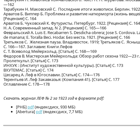
—162
Тарабукин Н. Маковский С. Последние итоги живописи. Берлин. 1922.
Арватов Б. Виппер Б. Проблема и развитие натюрморта (жизнь вещей)
[Рецензия] С. 164
Арватов Б. Чуковский К. Футуристы. Петербург. 1922. [Рецензия] С. 1
Н. А. Современный запад. N 2. [Рецензия] С. 165—166
Февральский А. Luis E. Recabarren S. Desdicha obrera; Jose S. Cordova. La c
de manana; E. Toralla Beci. Hodar. Без места. 1921. [Рецензия] С. 166
Третьяков С. Железная пауза. Владивосток. 1919; Третьяков С. Ясныш.
С. 166—167. Заглавие: Книги Лефов
С. Т. Всеволод Мейерхольд. [Статья] С. 168—169
Федоров В. Мастерская Мейерхольда: Обзор работ сезона 1922—23 г..
Пролеткульт. [Статья] С. 173
ИНХУК : (Институт художественной культуры). [Статья] С. 173
ВХУТЕМАС. [Статья] С. 174
Цесарец А. Леф в Югославии. [Статья] С. 174—176
Терентьев И. Леф Закавказья: (Компания 41). [Статья] С. 177
Оглавление С. 178—178
Скачать журнал ЛЕФ № 2 за 1923 год в формате pdf:
[РНБ]
pdf
(яндексдиск, 930 МБ)
[Abertura]
pdf
(яндексдиск, 7,7 МБ)