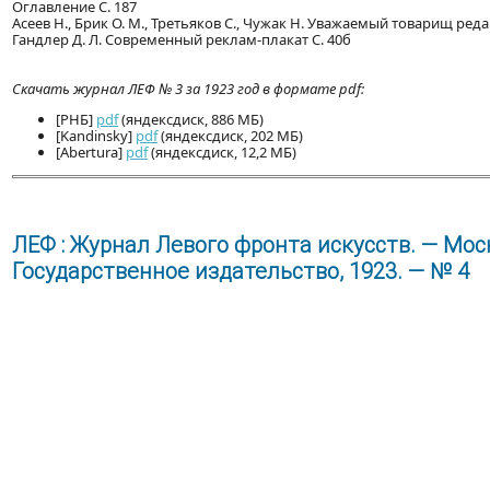
Оглавление С. 187
Асеев Н., Брик О. М., Третьяков С., Чужак Н. Уважаемый товарищ редак
Гандлер Д. Л. Современный реклам-плакат С. 40б
Скачать журнал ЛЕФ № 3 за 1923 год в формате pdf:
[РНБ]
pdf
(яндексдиск, 886 МБ)
[Kandinsky]
pdf
(яндексдиск, 202 МБ)
[Abertura]
pdf
(яндексдиск, 12,2 МБ)
ЛЕФ : Журнал Левого фронта искусств. — Моск
Государственное издательство, 1923. — № 4