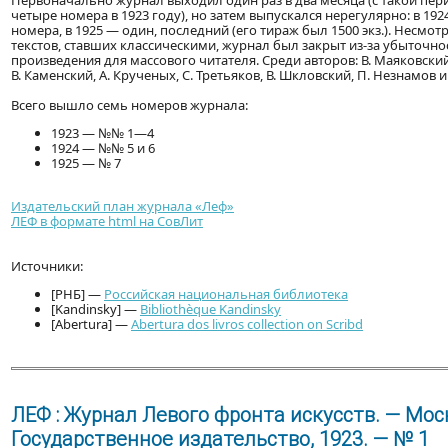
Первоначально журнал выходил один раз в два месяца (с такой п
четыре номера в 1923 году), но затем выпускался нерегулярно: в 19
номера, в 1925 — один, последний (его тираж был 1500 экз.). Несмо
текстов, ставших классическими, журнал был закрыт из-за убыточност
произведения для массового читателя. Среди авторов: В. Маяковский, 
В. Каменский, А. Крученых, С. Третьяков, В. Шкловский, П. Незнамов и
Всего вышло семь номеров журнала:
1923 — №№ 1—4
1924 — №№ 5 и 6
1925 — № 7
Издательский план журнала «Леф»
ЛЕФ в формате html на СовЛит
Источники:
[РНБ] —
Российская национальная библиотека
[Kandinsky] —
Bibliothèque Kandinsky
[Abertura] —
Abertura dos livros collection on Scribd
ЛЕФ : Журнал Левого фронта искусств. — Моск
Государственное издательство, 1923. — № 1