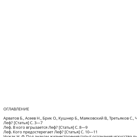
ОГЛАВЛЕНИЕ
Арватов Б., Асеев Н., Брик О., Кушнер Б., Маяковский В., Третьяков С.,
Леф? [Статья] С. 3—7
Леф. В кого вгрызается Леф? [Статья] С. 8—9
Леф. Кого предостерегает Леф? [Статья] С. 10—11
Чужак Н. Ф. Под знаком жизнестроения (опыт осознания искусства дня