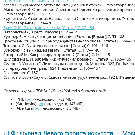
Памяти Л. С. Поповой. [Статья] С. 3—4
Асеев Н. Лирическое отступление: Дневник в стихах. [Стихотворение]
Маяковский В. Юбилейное: Александр Сергеевич разрешите предста
[Стихотворение] С. 16—23
Крученых А. Разбойник Ванька Каин и Сонька маникюрщица: (Уголо
[Стихотворение] С. 24—26
Брик О. М. От картины к ситцу. [Статья] С. 27—34
Петровский Д. Арест. [Рассказ] С. 35—54
Кушнер Б. Незатухающие колебания: (Роман). [Роман] С. 55—88
Гроссман-Рощин И. О природе действенного слова. [Статья] С. 89—1
Тынянов Ю. О литературном факте. [Статья] С. 101—116
Винокур Г. Язык нашей газеты. [Статья] С. 117—140
Загорский М. Как реагирует зритель? [Статья] С. 141—151
Шкловский В. И. Бабель: (Критический романс). [Статья] С. 152—155
Силлов В. Устинов Г. Литература наших дней. Москва. 1923; Горбаче
литературы. Лениград. 1924. [Рецензия] С. 156—157
Оглавление С. 157
Силлов В. Эйхенбаум Б. Сквозь литературу. Ленинград. 1924. [Рецензия
Скачать журнал ЛЕФ № 2 (6) за 1924 год в формате pdf:
[РНБ]
pdf
(яндексдиск, 762 МБ)
[Kandinsky]
pdf
(яндексдиск, 147 МБ)
[Abertura]
pdf
(яндексдиск, 8,3 МБ)
ЛЕФ : Журнал Левого фронта искусств. — Моск