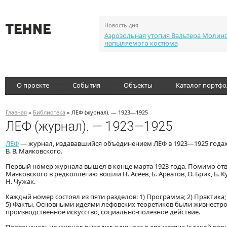
Новость дня
Аэрозольная утопия Вальтера Молин
напыляемого костюма
О проекте
События
Объекты
Каталог портф
Главная
»
Библиотека
» ЛЕФ (журнал). — 1923—1925
ЛЕФ (журнал). — 1923—1925
ЛЕФ
— журнал, издававшийся объединением ЛЕФ в 1923—1925 годах
В. В. Маяковского.
Первый номер журнала вышел в конце марта 1923 года. Помимо отв
Маяковского в редколлегию вошли Н. Асеев, Б. Арватов, О. Брик, Б. К
Н. Чужак.
Каждый номер состоял из пяти разделов: 1) Программа; 2) Практика; 3
5) Факты. Основными идеями лефовских теоретиков были жизнестро
производственное искусство, социально-полезное действие.