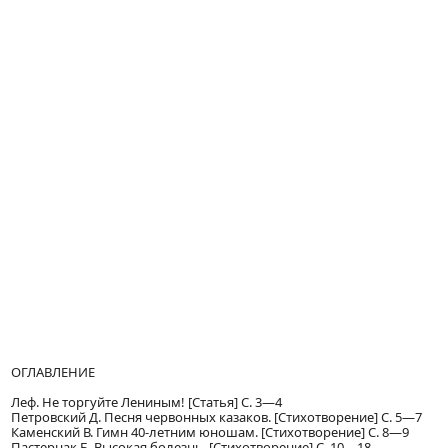
ОГЛАВЛЕНИЕ
Леф. Не торгуйте Лениным! [Статья] С. 3—4
Петровский Д. Песня червонных казаков. [Стихотворение] С. 5—7
Каменский В. Гимн 40-летним юношам. [Стихотворение] С. 8—9
Пастернак Б. Высокая болезнь. [Стихотворение] С. 10—18