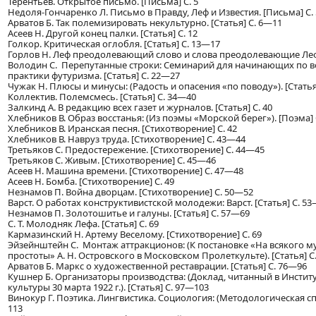
Терентьев. Открытое письмо. [Письма] С. 5
Недоля-Гончаренко Л. Письмо в Правду, Леф и Известия. [Письма] С.
Арватов Б. Так полемизировать некультурно. [Статья] С. 6—11
Асеев Н. Другой конец палки. [Статья] С. 12
Голкор. Критическая оглобля. [Статья] С. 13—17
Горлов Н. Леф преодолевающий слово и слова преодолевающие Леф.
Володин С. Перепутанные строки: Семинарий для начинающих по 
практики футуризма. [Статья] С. 22—27
Чужак Н. Плюсы и минусы: (Радость и опасения «по поводу»). [Статья
Коллектив. Полемсмесь. [Статья] С. 34—40
Залкинд А. В редакцию всех газет и журналов. [Статья] С. 40
Хлебников В. Образ восстанья: (Из поэмы «Морской берег»). [Поэма]
Хлебников В. Иранская песня. [Стихотворение] С. 42
Хлебников В. Навруз труда. [Стихотворение] С. 43—44
Третьяков С. Предостережение. [Стихотворение] С. 44—45
Третьяков С. Живым. [Стихотворение] С. 45—46
Асеев Н. Машина времени. [Стихотворение] С. 47—48
Асеев Н. Бомба. [Стихотворение] С. 49
Незнамов П. Война дворцам. [Стихотворение] С. 50—52
Варст. О работах конструктивистской молодежи: Варст. [Статья] С. 5
Незнамов П. Золотошитье и галуны. [Статья] С. 57—69
С. Т. Молодняк Лефа. [Статья] С. 69
Кармазинский Н. Артему Веселому. [Стихотворение] С. 69
Эйзейнштейн С. Монтаж аттракционов: (К постановке «На всякого 
простоты» А. Н. Островского в Московском Пролеткульте). [Статья] С
Арватов Б. Маркс о художественной реставрации. [Статья] С. 76—96
Кушнер Б. Организаторы производства: (Доклад, читанный в Инстит
культуры 30 марта 1922 г.). [Статья] С. 97—103
Винокур Г. Поэтика. Лингвистика. Социология: (Методологическая спр
113