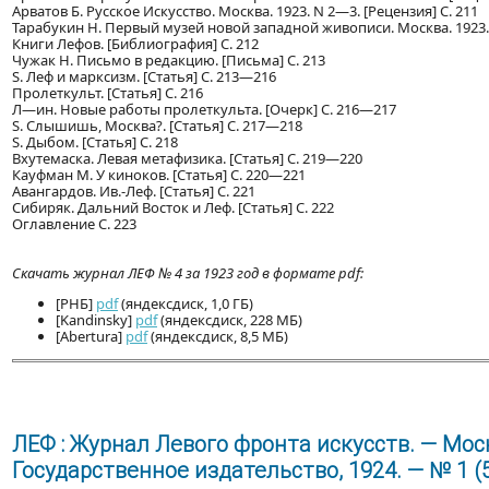
Арватов Б. Русское Искусство. Москва. 1923. N 2—3. [Рецензия] С. 211
Тарабукин Н. Первый музей новой западной живописи. Москва. 1923. 
Книги Лефов. [Библиография] С. 212
Чужак Н. Письмо в редакцию. [Письма] С. 213
S. Леф и марксизм. [Статья] С. 213—216
Пролеткульт. [Статья] С. 216
Л—ин. Новые работы пролеткульта. [Очерк] С. 216—217
S. Слышишь, Москва?. [Статья] С. 217—218
S. Дыбом. [Статья] С. 218
Вхутемаска. Левая метафизика. [Статья] С. 219—220
Кауфман М. У киноков. [Статья] С. 220—221
Авангардов. Ив.-Леф. [Статья] С. 221
Сибиряк. Дальний Восток и Леф. [Статья] С. 222
Оглавление С. 223
Скачать журнал ЛЕФ № 4 за 1923 год в формате pdf:
[РНБ]
pdf
(яндексдиск, 1,0 ГБ)
[Kandinsky]
pdf
(яндексдиск, 228 МБ)
[Abertura]
pdf
(яндексдиск, 8,5 МБ)
ЛЕФ : Журнал Левого фронта искусств. — Моск
Государственное издательство, 1924. — № 1 (