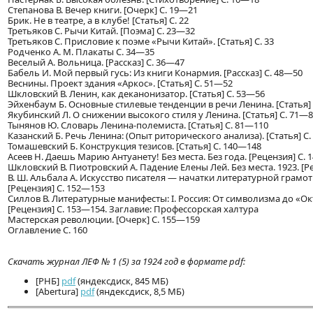
Степанова В. Вечер книги. [Очерк] С. 19—21
Брик. Не в театре, а в клубе! [Статья] С. 22
Третьяков С. Рычи Китай. [Поэма] С. 23—32
Третьяков С. Присловие к поэме «Рычи Китай». [Статья] С. 33
Родченко А. М. Плакаты С. 34—35
Веселый А. Вольница. [Рассказ] С. 36—47
Бабель И. Мой первый гусь: Из книги Конармия. [Рассказ] С. 48—50
Веснины. Проект здания «Аркос». [Статья] С. 51—52
Шкловский В. Ленин, как деканонизатор. [Статья] С. 53—56
Эйхенбаум Б. Основные стилевые тенденции в речи Ленина. [Статья]
Якубинский Л. О снижении высокого стиля у Ленина. [Статья] С. 71—
Тынянов Ю. Словарь Ленина-полемиста. [Статья] С. 81—110
Казанский Б. Речь Ленина: (Опыт риторического анализа). [Статья] С
Томашевский Б. Конструкция тезисов. [Статья] С. 140—148
Асеев Н. Даешь Марию Антуанету! Без места. Без года. [Рецензия] С.
Шкловский В. Пиотровский А. Падение Елены Лей. Без места. 1923. [Ре
В. Ш. Альбала А. Искусство писателя — начатки литературной грамот
[Рецензия] С. 152—153
Силлов В. Литературные манифесты: I. Россия: От символизма до «Окт
[Рецензия] С. 153—154. Заглавие: Профессорская халтура
Мастерская революции. [Очерк] С. 155—159
Оглавление С. 160
Скачать журнал ЛЕФ № 1 (5) за 1924 год в формате pdf:
[РНБ]
pdf
(яндексдиск, 845 МБ)
[Abertura]
pdf
(яндексдиск, 8,5 МБ)