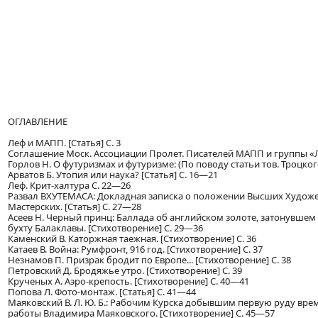
ОГЛАВЛЕНИЕ
Леф и МАПП. [Статья] С. 3
Соглашение Моск. Ассоциации Пролет. Писателей МАПП и группы «Ле
Горлов Н. О футуризмах и футуризме: (По поводу статьи тов. Троцкого
Арватов Б. Утопия или наука? [Статья] С. 16—21
Леф. Крит-халтура С. 22—26
Развал ВХУТЕМАСА: Докладная записка о положении Высших Художе
Мастерских. [Статья] С. 27—28
Асеев Н. Черный принц: Баллада об английском золоте, затонувшем в
бухту Балаклавы. [Стихотворение] С. 29—36
Каменский В. Каторжная таежная. [Стихотворение] С. 36
Катаев В. Война: Румфронт, 916 год. [Стихотворение] С. 37
Незнамов П. Призрак бродит по Европе... [Стихотворение] С. 38
Петровский Д. Бродяжье утро. [Стихотворение] С. 39
Крученых А. Аэро-крепость. [Стихотворение] С. 40—41
Попова Л. Фото-монтаж. [Статья] С. 41—44
Маяковский В. Л. Ю. Б.: Рабочим Курска добывшим первую руду вр
работы Владимира Маяковского. [Стихотворение] С. 45—57