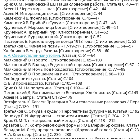
Брик О. М., Маяковский В.В. Наша словесная работа. [Статья] С. 40—41
Асеев Н. Через мир — шаг. [Стихотворение] С. 42—44
Асеев Н. Интервенция веков. [Стихотворение] С. 44
Каменский В. Жонглер. [Стихотворение] С. 45—47
Каменский В. Прибой в Сухуме. [Стихотворение] С. 47—48
Крученых А. Мароженица богов. [Стихотворение] С. 49—51
Крученых А. Траурный Рур! [Стихотворение] С. 51—52
Крученых А. Рур радостный. [Стихотворение] С. 52
Пастернак Б. Кремль в буран конца 1918 года. [Стихотворение] С. 53
Третьяков С. Финал из поэмы «17-19-21». [Стихотворение] С. 54—57
Хлебников В. Уструг Разина. [Стихотворение] С. 58—60
Б. А. Овеществленная утопия
. [Статья] С. 61—64
Маяковский В. Про это. [Стихотворение] С. 65—103
Маяковский В. Баллада Редингской тюрьмы. [Стихотворение] С. 67—
Маяковский В. Ночь под Рождество. [Стихотворение] С. 77—98
Маяковский В. Прошение на имя... [Стихотворение] С. 98—103
Свободное искусство. [Статья] С.104
О. Б. В производство. [Статья] С.105—108
Брик О. М. Не попутчица. [Статья] С.109—142
Петровский Д. Воспоминания о Велемире Хлебникове. [Статья] С.14
Асеев Н. Завтра. [Статья] С.172—179
Виттфогель К. Беглец: Трагедия в 7-ми телефонных разговорах / Пер
[Пьеса] С.180—191
Третьяков С. Откуда и куда? : (Перспективы футуризма). [Статья] С.1
Винокур Г. И. Футуристы — строители языка. [Статья] С. 204—213
Брик О. М. Т. н. «формальный метод». [Статья] С. 213—215
Арватов Б. И. Контр-революция формы : (О Валерии Брюсове). [Статья
Левидов М. Лефу предостережение : (Дружеский голос). [Статья] С. 
Н. А. Книгозор. [Статья] С. 236—238