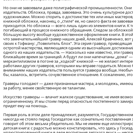
Но они не завоевали даже полиграфической промышленности. Они 
издательств. Обложка, правда, завоевана. Это очень культурное дос
художниками. Можно спорить о достоинстве тех или иных мастеро
книжной обложки, наконец, о „стиле“ ее, но самого факта ее завое
приходится. Но обложка — всего лишь один из элементов книги. К 
погибающий в процессе книжного обращения. Следом за обложкой 
бо́льшую высоту вообще художественное оформление книги. В этой 
что замечательнейший гравер наших дней, Алексей Кравченко, вот
своих к Гофману: „Повелитель блох“. Эта серия гравюр, приводяща
остротой мастерства, являющаяся одним из высочайших достижений
одного из наших издательств. — Насколько нам известно, эти гравю
ближайшее время за границей. А будут ли они напечатаны „дома“ —
меркантилизмом в погоне за „ходкой“ книжкой — не желают интере
работами других граверов, которыми мы вправе гордиться. Можно
вниманием наших издательств пользуется гравюра вообще. Необыч
бы, казалось, встретить сочувственное отношение. К сожалению, этог
Граверы голодают — даже признанные мастера, а молодежь, имеющая
за работу, менее свойственную ее талантам.
Искусство гравюры — влачит жалкое существование, не имея возмож
ограниченному. И мы стоим перед опасностью постепенного замиран
придет ему на помощь.
Первая роль в этом деле принадлежит, разумеется, Государственно
никогда не стояло перед Госиздатом как сознательно поставленная
говорит об этом весьма убедительно. Мы не имеем еще иллюстрир
детская книга: с радостью можно констатировать, что здесь у Госи
иллюстрированной книги в деле воспитания детского вкуса — несрав