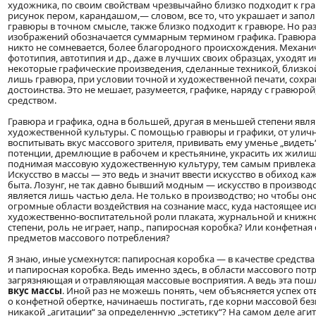
художника, по своим свойствам чрезвычайно близко подходит к гра
рисунок пером, карандашом,— словом, все то, что украшает и заполн
гравюры в точном смысле, также близко подходит к гравюре. Но раз
изображений обозначается суммарным термином графика. Гравюра и
никто не сомневается, более благородного происхождения. Механ
фототипия, автотипия и др., даже в лучших своих образцах, уходят 
некоторые графические произведения, сделанные техникой, близко
лишь гравюра, при условии точной и художественной печати, сохр
достоинства. Это не мешает, разумеется, графике, наряду с гравю
средством.
Гравюра и графика, одна в большей, другая в меньшей степени я
художественной культуры. С помощью гравюры и графики, от улич
воспитывать вкус массового зрителя, прививать ему уменье „видеть
потенции, дремлющие в рабочем и крестьянине, украсить их жилище,
поднимая массовую художественную культуру, тем самым привлекая 
Искусство в массы — это ведь и значит ввести искусство в обиход 
быта. Лозунг, не так давно бывший модным — искусство в произво
является лишь частью дела. Не только в производство; но чтобы о
огромные области воздействия на сознание масс, куда настоящее ис
художественно-воспитательной роли плаката, журнальной и книжно
степени, роль не играет, напр., папиросная коробка? Или конфетная
предметов массового потребления?
Я знаю, иные усмехнутся: папиросная коробка — в качестве средств
и папиросная коробка. Ведь именно здесь, в области массового пот
загрязняющая и отравляющая массовые восприятия. А ведь эта по
вкус массы
. Иной раз не можешь понять, чем объясняется успех о
о конфетной обертке, начинаешь постигать, где корни массовой безв
никакой „агитации“ за определенную „эстетику“? На самом деле аги