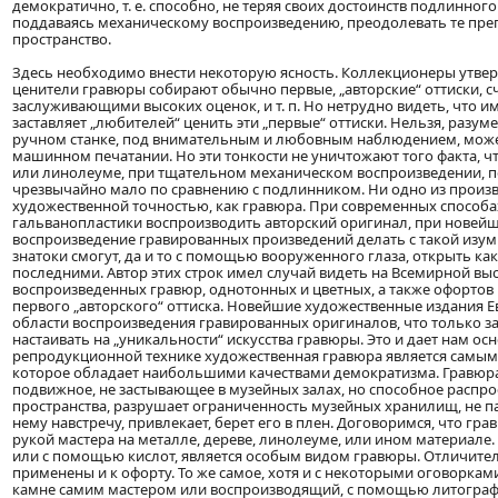
демократично, т. е. способно, не теряя своих достоинств подлинно
поддаваясь механическому воспроизведению, преодолевать те преп
пространство.
Здесь необходимо внести некоторую ясность. Коллекционеры утвер
ценители гравюры собирают обычно первые, „авторские“ оттиски, 
заслуживающими высоких оценок, и т. п. Но нетрудно видеть, что 
заставляет „любителей“ ценить эти „первые“ оттиски. Нельзя, разуме
ручном станке, под внимательным и любовным наблюдением, может
машинном печатании. Но эти тонкости не уничтожают того факта, ч
или линолеуме, при тщательном механическом воспроизведении, 
чрезвычайно мало по сравнению с подлинником. Ни одно из произв
художественной точностью, как гравюра. При современных способ
гальванопластики воспроизводить авторский оригинал, при нове
воспроизведение гравированных произведений делать с такой изум
знатоки смогут, да и то с помощью вооруженного глаза, открыть к
последними. Автор этих строк имел случай видеть на Всемирной выс
воспроизведенных гравюр, однотонных и цветных, а также офортов
первого „авторского“ оттиска. Новейшие художественные издания Е
области воспроизведения гравированных оригиналов, что только з
настаивать на „уникальности“ искусства гравюры. Это и дает нам о
репродукционной технике художественная гравюра является самым
которое обладает наибольшими качествами демократизма. Гравюра 
подвижное, не застывающее в музейных залах, но способное распро
пространства, разрушает ограниченность музейных хранилищ, не пасс
нему навстречу, привлекает, берет его в плен. Договоримся, что г
рукой мастера на металле, дереве, линолеуме, или ином материале
или с помощью кислот, является особым видом гравюры. Отличител
применены и к офорту. То же самое, хотя и с некоторыми оговоркам
камне самим мастером или воспроизводящий, с помощью литограф