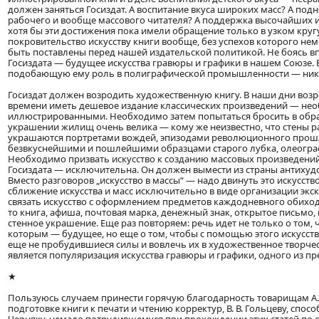
должен заняться Госиздат. А воспитание вкуса широких масс? А под
рабочего и вообще массового читателя? А поддержка высочайших и
хотя бы эти достижения пока имели обращение только в узком кру
покровительство искусству книги вообще, без успехов которого не
быть поставлены перед нашей издательской политикой. Не боясь впа
Госиздата — будущее искусства гравюры и графики в нашем Союзе. Е
подобающую ему роль в полиграфической промышленности — никт
Госиздат должен возродить художественную книгу. В наши дни возр
времени иметь дешевое издание классических произведений — нео
иллюстрированными. Необходимо затем попытаться бросить в обращ
украшении жилищ очень велика — кому же неизвестно, что стены р
украшаются портретами вождей, эпизодами революционного прошл
безвкуснейшими и пошлейшими образцами старого лубка, олеогра
Необходимо призвать искусство к созданию массовых произведений,
Госиздата — исключительна. Он должен вымести из страны антихудо
Вместо разговоров „искусство в массы“ — надо двинуть это искусств
сближение искусства и масс исключительно в виде организации экс
связать искусство с оформлением предметов каждодневного обиход
то книга, афиша, почтовая марка, денежный знак, открытое письмо,
стенное украшение. Еще раз повторяем: речь идет не только о том,
которым — будущее, но еще о том, чтобы с помощью этого искусст
еще не пробудившиеся силы и вовлечь их в художественное творчес
является популяризация искусства гравюры и графики, одного из п
★
Пользуюсь случаем принести горячую благодарность товарищам А. 
подготовке книги к печати и чтению корректур, В. В. Гольцеву, спо