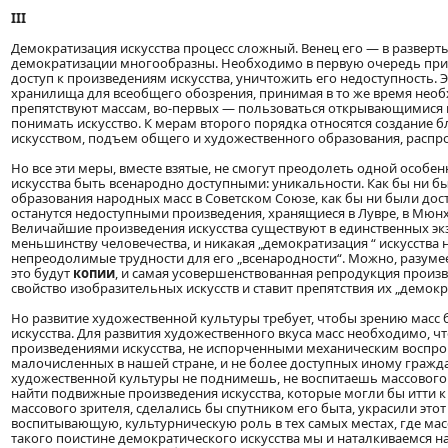
III
Демократизация искусства процесс сложный. Венец его — в разверт
демократизации многообразны. Необходимо в первую очередь приб
доступ к произведениям искусства, уничтожить его недоступность. 
хранилища для всеобщего обозрения, принимая в то же время нео
препятствуют массам, во-первых — пользоваться открывающимися
понимать искусство. К мерам второго порядка относятся создание 
искусством, подъем общего и художественного образования, распр
Но все эти меры, вместе взятые, не смогут преодолеть одной особе
искусства быть всенародно доступными: уникальности. Как бы ни 
образования народных масс в Советском Союзе, как бы ни были до
останутся недоступными произведения, хранящиеся в Лувре, в Мюнхен
Величайшие произведения искусства существуют в единственных э
меньшинству человечества, и никакая „демократизация “ искусства 
непреодолимые трудности для его „всенародности“. Можно, разумеет
это будут
копии
, и самая усовершенствованная репродукция произ
свойство изобразительных искусств и ставит препятствия их „демокр
Но развитие художественной культуры требует, чтобы зрению масс
искусства. Для развития художественного вкуса масс необходимо, чт
произведениями искусства, не испорченными механическим воспр
малочисленных в нашей стране, и не более доступных иному гражд
художественной культуры не поднимешь, не воспитаешь массового
найти подвижные произведения искусства, которые могли бы итти к
массового зрителя, сделались бы спутником его быта, украсили это
воспитывающую, культурническую роль в тех самых местах, где масс
такого поистине демократического искусства мы и наталкиваемся на