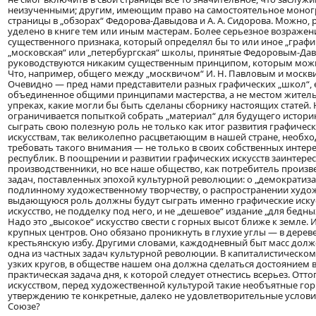
неизученными; другим, имеющим право на самостоятельное моног
страницы в „обзорах“ Федорова-Давыдова и А. А. Сидорова. Можно, 
уделено в книге тем или иным мастерам. Более серьезное возражени
существенного признака, который определял бы то или иное „граф
„московская“ или „петербургская“ школы, принятые Федоровым-Да
руководствуются никаким существенным принципом, которым можн
Что, например, общего между „москвичом“ И. Н. Павловым и москв
Очевидно — пред нами представители разных графических „школ“, 
объединенное общими принципами мастерства, а не местом жительст
упреках, какие могли бы быть сделаны сборнику настоящих статей.
ограничивается попыткой собрать „материал“ для будущего историка
сыграть свою полезную роль не только как итог развития графических
искусствам, так великолепно расцветающим в нашей стране, необх
требовать такого внимания — не только в своих собственных интере
республик. В поощрении и развитии графических искусств заинтере
производственники, но все наше общество, как потребитель произв
задач, поставленных эпохой культурной революции: о „демократиза
подлинному художественному творчеству, о распространении худож
выдающуюся роль должны будут сыграть именно графические искус
искусство, не подделку под него, и не „дешевое“ издание „для бедны
Надо это „высокое“ искусство свести с горных высот ближе к земле.
крупных центров. Оно обязано проникнуть в глухие углы — в дереве
крестьянскую избу. Другими словами, каждодневный быт масс долж
одна из частных задач культурной революции. В капиталистическо
узких кругов, в обществе нашем она должна сделаться достоянием вс
практическая задача дня, к которой следует отнестись всерьез. Отт
искусством, перед художественной культурой такие необъятные гори
утверждению те конкретные, далеко не удовлетворительные условия
Союзе?