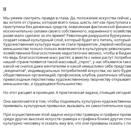
II
Мы умеем смотреть правде в глаза. Да, положение искусства сейчас 
вы хотите от страны, которая всего лишь шесть лет как приступила
приступила без денежных средств, охваченная фактической финансо
исключительно силами своего собственного, израненного хозяйств
разве мало сделано за это время? Революция разрушила буржуазный
создает новый культурный слой, который будет его питать, который у
Художественная культура еще не стала предметом „первой необхо
меньшинства только-только вовлекаются в культурную революцию. 
хозяйственное благосостояние недостаточно велико, чтобы в бюджет
Но ведь благосостояние масс растет, а вместе с ними растут потребн
нашей стране появится такой массовый „спрос“, у нас объявится так
какой не снился даже мечтателям и какой немыслимо себе представ
„меценатов“, индивидуальных потребителей искусства, но зато буд
общественных организаций, профсоюзов, клубов, различных объеди
превосходные перспективы художественному творчеству открывает н
меньшинство, а трудящееся большинство.
Но этот расцвет в проекции. А практическая задача, стоящая сегодня
Она заключается в том, чтобы поднимать культурно-художественный 
прививать культурные привычки, вызывать их самостоятельное худ
При осуществлении этой задачи искусство гравюры и графики приз
среди других высоких искусств гравюра и графика ближе других с
культурно человеку и сказать ему все, что они призваны сказать с