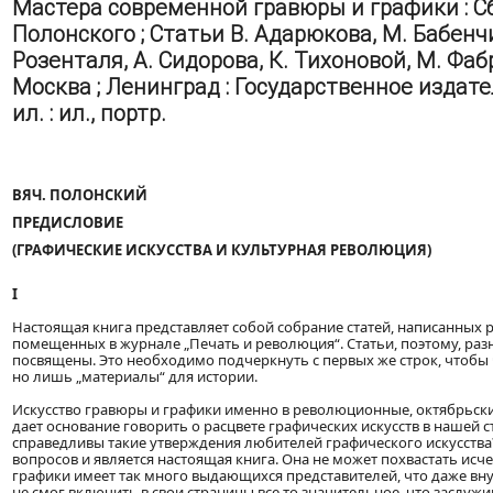
Мастера современной гравюры и графики : С
Полонского ; Статьи В. Адарюкова, М. Бабенчи
Розенталя, А. Сидорова, К. Тихоновой, М. Фа
Москва ; Ленинград : Государственное издательств
ил. : ил., портр.
ВЯЧ. ПОЛОНСКИЙ
ПРЕДИСЛОВИЕ
(ГРАФИЧЕСКИЕ ИСКУССТВА И КУЛЬТУРНАЯ РЕВОЛЮЦИЯ)
I
Настоящая книга представляет собой собрание статей, написанных
помещенных в журнале „Печать и революция“. Статьи, поэтому, раз
посвящены. Это необходимо подчеркнуть с первых же строк, чтобы 
но лишь „материалы“ для истории.
Искусство гравюры и графики именно в революционные, октябрьски
дает основание говорить о расцвете графических искусств в нашей ст
справедливы такие утверждения любителей графического искусства
вопросов и является настоящая книга. Она не может похвастать ис
графики имеет так много выдающихся представителей, что даже в
не смог включить в свои страницы все то значительное, что заслуж