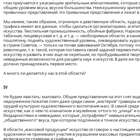
глаз приучается к ужасающим зрительным впечатлениям, которые с
общим уровнем вкуса, вкусом большинства. Неискушенному зрителю
привычных представлений. Но привычные представления и лежат в о
Мы имеем, таким образом, огромную и девственную область, куда 
графика имеют все данные, чтобы сделаться организаторами, агит
искусства. Текстильная промышленность, обойные фабрики, Нарко
табачная, пищевкусовая и т. д. и т. д. — необозримые области, в ка
пошлятину, поднять художественный уровень, ликвидировать худо
в стране Советов, — только на почве завоеваний Октября, потому чт
революции, т. е. такой, которая поставила своей задачей перевосп
искусству и развить в них еще не окрепшие, но пробудившиеся тво
невиданные возможности для расцвета наук и искусств. В деле же п
должно принадлежать первое место.
А много ли делается у нас в этой области?
IV
Не будем хвастать: маловато. Общие представления на этот счет еще
недоуменное пожатие плеч даже среди самих „мастеров“ гравюры и 
орудий культурно-художественного воспитания масс. В самой среде
искусстве, как о чем-то комнатном и музейном: оттого-то „улица“ 
бездарностями и невеждами, которые „потрафляют“ невзыскательн
„общественного“ вкуса, при котором подлинное и тонкое искусство 
В области „массовой продукции“ искусство (я говорю о настоящем и
художники не принимают участия в украшении массовых предметов
возможности граверам и графикам.