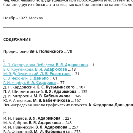
Черняку, немало потрудившемуся при прохождении этих статей по ст
больше других обязана эта книга, так как большинство клише был
Ноябрь 1927. Москва
СОДЕРЖАНИЕ
Предисловие
Вяч. Полонского
... VII
I
A. П. Остроумова-Лебедева.
В. Я. Адарюкова
... 1
Е. С. Кругликова.
В. Я. Адарюкова
... 13
М. В. Добужинский.
Л. В. Розенталя
... 31
С. В. Чехонин.
Е. Данько
... 61
Г. И. Нарбут.
А. А. Сидорова
... 77
Д. Н. Кардовский.
К. С. Кузьминского
... 107
П. А. Шиллинговский.
В. Я. Адарюкова
... 135
Д. И. Митрохин.
М. В. Бабенчикова
... 149
Ю. А. Анненков.
М. В. Бабенчикова
... 167
Ленинградская школа графических искусств.
А. Федорова-Давыдо
II
И. Н. Павлов.
В. Я. Адарюкова
... 227
М. А. Добров.
В. Я. Адарюкова
... 245
И. И. Нивинский.
В. Я. Адарюкова
... 257
B. А. Фаворский.
М. И. Фабриканта
... 273