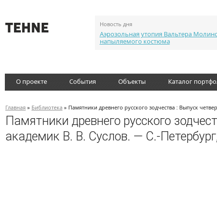
Новость дня
Аэрозольная утопия Вальтера Молин
напыляемого костюма
О проекте
События
Объекты
Каталог портф
Главная
»
Библиотека
» Памятники древнего русского зодчества : Выпуск четверт
Памятники древнего русского зодчест
академик В. В. Суслов. — С.-Петербург