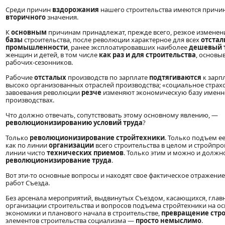
Среди причин
вздорожания
нашего строительства имеются прич
вторичного
значения.
К
основным
причинам принадлежат, прежде всего, резкое измене
базы
строительства, после революции характерное для всех
отстал
промышленности
, ранее эксплоатировавших наиболее
дешевый 
женщин и детей, в том числе
как раз и для строительства
, основы
рабочих-сезонников.
Рабочие
отсталых
производств по зарплате
подтягиваются
к зарп
высоко организованных отраслей производства; «социальное страх
завоевания революции
резче
изменяют экономическую базу именн
производствах.
Что должно отвечать, сопутствовать этому основному явлению, —
революционизированию условий труда
?
Только
революционизирование стройтехники
. Только подъем е
как по линии
организации
всего строительства в целом и стройпрои
линии чисто
технических приемов
. Только этим и можно и долж
революционизирование труда
.
Вот эти-то основные вопросы и находят свое фактическое отражение
работ Съезда.
Без арсенала мероприятий, выдвинутых Съездом, касающихся, глав
организации строительства и вопросов подъема стройтехники на о
экономики и планового начала в строительстве,
превращение стро
элементов строительства социализма —
просто немыслимо
.