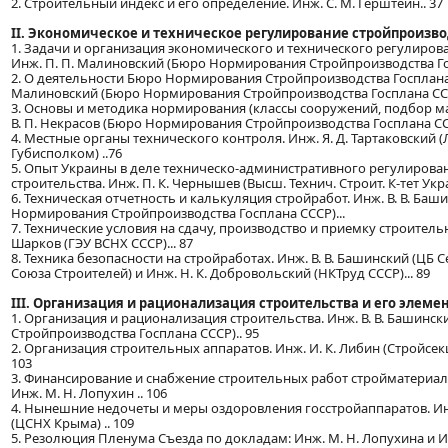
2. Строительный индекс и его определение. Инж. С. М. Герштейн.. 37
II. Экономическое и техническое регулирование стройпроизв
1. Задачи и организация экономического и технического регулирова
Инж. П. П. Малиновский (Бюро Нормирования Стройпроизводства Го
2. О деятельности Бюро Нормирования Стройпроизводства Госплана 
Малиновский (Бюро Нормирования Стройпроизводства Госплана СССР
3. Основы и методика нормирования (классы сооружений, подбор ма
В. П. Некрасов (Бюро Нормирования Стройпроизводства Госплана ССС
4. Местные органы технического контроля. Инж. Я. Д. Тартаковский 
Губисполком) ..76
5. Опыт Украины в деле техническо-административного регулирова
строительства. Инж. П. К. Чернышев (Высш. Технич. Строит. К-тет Укра
6. Техническая отчетность и калькуляция стройработ. Инж. В. В. Баш
Нормирования Стройпроизводства Госплана СССР)...
7. Технические условия на сдачу, производство и приемку строительн
Шарков (ГЭУ ВСНХ СССР)... 87
8. Техника безопасности на стройработах. Инж. В. В. Башинский (ЦБ 
Союза Строителей) и Инж. Н. К. Добровольский (НКТруд СССР)... 89
III. Организация и рационализация строительства и его элеме
1. Организация и рационализация строительства. Инж. В. В. Башин
Стройпроизводства Госплана СССР).. 95
2. Организация строительных аппаратов. Инж. И. К. Либин (Стройсекц
103
3. Финансирование и снабжение строительных работ стройматериа
Инж. М. Н. Лопухин .. 106
4. Нынешние недочеты и меры оздоровления госстройаппаратов. Ин
(ЦСНХ Крыма) .. 109
5. Резолюция Пленума Съезда по докладам: Инж. М. Н. Лопухина и Ин