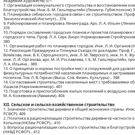
Академии Художеств) 371
7. Организация коммунального строительства и восстановление к
благоустройства. Инж. Б. М. Гальперштейн (Ленингр. Губисполком) 3
8. Планировка сибирских городов в связи с их строительством. Проф. 
Технологический Институт)... 374
9. Районирование и планировка Ленинграда. Арх. Л. А. Ильин (Ленингр
376
10. Порядок составления городских планов и проектов планировки 
городского типа. Проф. Л. А. Серк (Бюро Нормирования Стройпроизво
380
11. Организация работ по планировке городов. Инж. Л. И. Органов (
12. Резолюция Президиума и Пленума Съезда по докладам: Проф. Г. Д.
Воейкова, инж. В. К. Сероцинского, инж. Л. М. Тверского, инж. Н. К. Жук
инж. Л. И. Органова, арх. М. И. Рославлева, т. Б. М. Гальперштейн, про
Л. А. Ильина .. 389
13. О принципах и нормах постройки мест и сооружений для удовле
физкультурных потребностей населения планируемых и застраивае
поселков. Тов. Л. В. Геркан (Высш. Сов. Физич. Культуры) .. 398
14. Согласование строительства населенных мест с требованиями об
Ушаков (Наркомвоенмор).. 401
15. Подготовка и приспособление жилых поселений к воздушно-хим
М. А. Кожевников (Авиахим). 404
XII. Сельское и сельско-хозяйственное строительство
1. Значение строительства деревни в общей экономике страны. Инж. 
РСФСР). 409
2. Политика в рационализации строительства деревни (в частности огн
Копылов (НКЗем РСФСР)... 410
3. Вопросы рационализации сельского строительства и благоустройс
(НКВД РСФСР)... 412