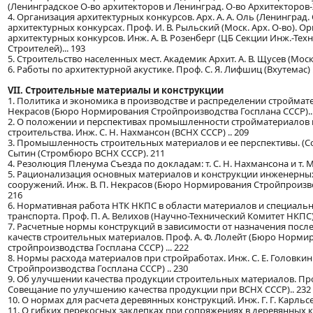
(Ленинградское О-во архитекторов и Ленинград. О-во Архитекторов-
4. Организация архитектурных конкурсов. Арх. А. А. Оль (Ленинград.
архитектурных конкурсах. Проф. И. В. Рыльский (Моск. Арх. О-во). О
архитектурных конкурсов. Инж. А. В. Розенберг (ЦБ Секции Инж.-Техн
Строителей)... 193
5. Строительство населенных мест. Академик Архит. А. В. Щусев (Моск. 
6. Работы по архитектурной акустике. Проф. С. Я. Лифшиц (Вхутемас) .
VII. Строительные материалы и конструкции
1. Политика и экономика в производстве и распределении стройматер
Некрасов (Бюро Нормирования Стройпроизводства Госплана СССР)..
2. О положении и перспективах промышленности стройматериалов 
строительства. Инж. С. Н. Нахмансон (ВСНХ СССР) .. 209
3. Промышленность строительных материалов и ее перспективы. (Со
Сытин (Стромбюро ВСНХ СССР). 211
4. Резолюция Пленума Съезда по докладам: т. С. Н. Нахмансона и т. М
5. Рационализация основных материалов и конструкции инженерны
сооружений. Инж. В. П. Некрасов (Бюро Нормирования Стройпроизво
216
6. Нормативная работа НТК НКПС в области материалов и специал
транспорта. Проф. П. А. Велихов (Научно-Технический Комитет НКПС).
7. Расчетные нормы конструкций в зависимости от назначения после
качеств строительных материалов. Проф. А. Ф. Лолейт (Бюро Норми
стройпроизводства Госплана СССР) ... 222
8. Нормы расхода материалов при стройработах. Инж. С. Е. Головк
Стройпроизводства Госплана СССР) .. 230
9. Об улучшении качества продукции строительных материалов. Проф
Совещание по улучшению качества продукции при ВСНХ СССР).. 232
10. О нормах для расчета деревянных конструкций. Инж. Г. Г. Карльсе
11. О гибких перекосных заклепках при сопряжениях в деревянных ко