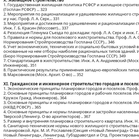
X. Жилищное строительство
1. Государственная жилищная политика РСФСР и жилищное строительс
(Госплан РСФСР) ... 323
2. Мероприятия по рационализации и удешевлению жилищного стр
и у нас. Проф. Л. А. Серк... 331
3. Мероприятия и достижения по удешевлению и рационализации ст
Инж. Г. Б. Красин (Моссовет)... 337
4. Резолюция Пленума Съезда по докладам: проф. Л. А. Серк и инж. Г. 
5. Правила и нормы для поселкового жилстроительства. Проф. Л. А. 
Нормирования Стройпроизводства Госплана СССР)... 346
6. Учет экономических, технических и социально-бытовых условий 
основанные на нем отборы наиболее рациональных типов зданий. Ин
(Бюро Нормирования Стройпроизводства Госплана СССР). 349
7. Стандартизация в жилстроительстве. Инж. А. А. Андриевский (Моск
Инженеров).. 351
8. Практические результаты применения западно-европейских типов
В. Марковников (Моск. Архит. О-во) ... 352
XI. Гражданское и инженерное строительство городов и посел
1. Экономические принципы планировки городов и поселков. Проф. Г
2. Основные принципы планировки городов и рабочих поселков. Инж.
Кружок Гражд. Инженеров).. 364
3. Основные принципы и нормы планировки городов и поселков. Инж
(НКВД РСФСР) .. 365
4. Основные принципы и нормы планировки и застройки населенных 
Тверской (Ленингр. О-во архитекторов) .. 367
5. Размер и внутренняя планировка строительного квартала. Инж. Н.
6. Санитарно-технические нормы нового жилищного строительства и
планировкой. Арх. М. И. Рославлев (Секция «Новый Ленинград» О-в
Новый Ленинград», Ленинград. Губздравотдел и Отд. Проектирова