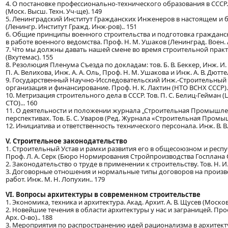
4. О постановке профессионально-технического образования в СССР. 
(Моск. Высш. Техн. Уч-ще). 149
5. Ленинградский Институт Гражданских Инженеров в настоящем и б
(Ленингр. Институт Гражд. Инж-ров).. 151
6. Общие принципы военного строительства и подготовка гражданс
в работе военного ведомства. Проф. Н. М. Ушаков (Ленинград. Воен. А
7. Что мы должны давать нашей смене во время строительной практи
(Вхутемас). 155
8. Резолюция Пленума Съезда по докладам: тов. Б. В. Беккер, Инж. И
П. А. Велихова, Инж. А. А. Оль, Проф. Н. М. Ушакова и Инж. А. В. Дютте
9. Государственный Научно-Исследовательский Инж.-Строительный И
организация и финансирование. Проф. Н. К. Лахтин (НТО ВСНХ СССР).
10. Метризация строительного дела в СССР. Тов. П. С. Белиц-Гейман 
СТО)... 160
11. О деятельности и положении журнала „Строительная Промышлен
перспективах. Тов. Б. С. Уваров (Ред. Журнала «Строительная Промы
12. Инициатива и ответственность технического персонала. Инж. В. В.
V. Строительное законодательство
1. Строительный Устав и рамки развития его в общесоюзном и респ
Проф. Л. А. Серк (Бюро Нормирования Стройпроизводства Госплана СС
2. Законодательство о труде в применении к строительству. Тов. Н. И
3. Договорные отношения и нормальные типы договоров на произв
работ. Инж. М. Н. Лопухин.. 179
VI. Вопросы архитектуры в современном строительстве
1. Экономика, техника и архитектура. Акад. Архит. А. В. Щусев (Москов.
2. Новейшие течения в области архитектуры у нас и заграницей. Проф
Арх. О-во).. 188
3. Мероприятия по распространению идей рационализма в архитектур