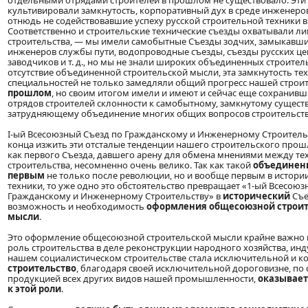
отдельными отрядами строителей в прошлом не существовало. Эти
культивировали замкнутость, корпоративный дух в среде инженеро
отнюдь не содействовавшие успеху русской строительной техники 
Соответственно и строительские технические съезды охватывали л
строительства, — мы имели самобытные Съезды зодчих, замыкавшие
инженеров службы пути, водопроводные съезды, съезды русских це
заводчиков и т. д., но мы не знали широких объединенных строитель
отсутствие объединенной строительской мысли, эта замкнутость т
специальностей не только замедляли общий прогресс нашей строит
прошлом
, но своим итогом имели и имеют и сейчас еще сохранивш
отрядов строителей склонности к самобытному, замкнутому сущест
затрудняющему объединение многих общих вопросов строительств
І-ый Всесоюзный Съезд по Гражданскому и Инженерному Строительст
конца изжить эти отсталые тенденции нашего строительского прошл
как первого Съезда, давшего арену для обмена мнениями между те
строительства, несомненно очень велико. Так как такой
объедине
первым
не только после революции, но и вообще первым в истори
техники, то уже одно это обстоятельство превращает «1-ый Всесоюз
Гражданскому и Инженерному Строительству» в
исторический
Съе
возможность и необходимость
оформления общесоюзной строит
мысли
.
Это оформление общесоюзной строительской мысли крайне важно и
роль строительства в деле реконструкции народного хозяйства, инд
нашем социалистическом строительстве стала исключительной и к
строительство
, благодаря своей исключительной дороговизне, по
продукцией всех других видов нашей промышленности,
оказывает
к этой роли
.