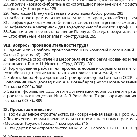
28. Упругие каркасо-фибритные конструкции с применением пористы
Некрасов (Асбостром)... 278
29. Резолюция Пленума Съезда по докладам Асбострома.. 283
30. Асбестовое строительство. Инж. М. М. Столяров (Ураласбест) ... 28
31. Графики расчета железо-бетонных стоек внецентренного сжатия. А
32. Асфальтовые материалы для водоупорных облицовок. Проф. П. В.
33. Заключительное постановление Пленума Съезда о результате вс
— Строительные материалы и конструкции. 295
VIII. Вопросы производительности труда
1. Задачи и опыт работы производственных комиссий и совещаний. То
Союза Строителей)... 299
2. Рынок труда строителей и мероприятия к его регулированию и 
сезонников. Тов. А. Н. Исаев (НКТруд СССР).. 301
3. Нормирование работы техперсонала, нормы и формы оплаты его тр
Розенберг (ЦБ Секции Инж.-Техн. Сил Союза Строителей) 305
4. Работы Бюро Нормирования Стройпроизводства Госплана СССР п
Положения. Инф. доклад инж. А. В. Розенберга (Бюро Нормировани
Госплана СССР).. 308
5. Задачи, формы, методология и организация нормирования и рац
строительных процессов. Инж. А. В. Розенберг (Бюро Нормировани
Госплана СССР).. 309
IX. Промстроительство
1. Промышленное строительство, как современная задача. Проф. А. В.
2. Технические нормы применительно к промышленному строительств
(Московск. Кружок Гражд. Инженеров)... 315
3. Стандарт в промстроительстве. Инж. И. И. Шарков (ГЭУ ВСНХ СССР) 