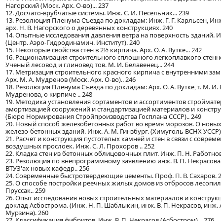
Нагорский (Моск. Арх. О-во)... 237
12. Досчато-врубчатые системы. Инж. С. И. Песельник... 239
13. Резолюция Пленума Съезда по докладам: Инж. Г. Г. Карльсен, Инж
арх. Н. В. Нагорского о деревянных конструкциях. 240
14. Опытные исследования давления ветра на поверхность зданий. И
(Центр. Аэро-Гидродинамич. Институт). 240
15. Некоторые свойства стен в 2½ кирпича. Арх. О. А. Вутке... 242
16. Рационализация строительного сплошного легкоплавкого стенн
Ученый лесовод и глиновед тов. М. И. Белавенец... 244
17. Метризация строительного красного кирпича с внутренними за
Арх. М. А. Мудренов (Моск. Арх. О-во).. 246
18. Резолюция Пленума Съезда по докладам: Арх. О. А. Вутке, т. М. И. 
Мудренова, о кирпиче .. 248
19. Методика установления сортаментов и ассортиментов стройматер
амортизацией сооружений и стандартизацией материалов и конструк
(Бюро Нормирования Стройпроизводства Госплана СССР).. 249
20. Новый способ железобетонных работ во время морозов. О новы
железо-бетонных зданий. Инж. А. М. Гинзбург. (Химуголь ВСНХ УССР).
21. Расчет и конструкция пустотелых камней и стен в связи с соврем
воздушных прослоек. Инж. С. Л. Прохоров .. 252
22. Кладка стен из бетонных облицовочных плит. Инж. П. Н. Работнов 
23. Резолюция по внепрограммному заявлению инж. В. П. Некрасов
ВТУЗ'ах новых кафедр.. 256
24. Современные быстротвердеющие цементы. Проф. П. В. Сахаров. 
25. О способе постройки реечных жилых домов из отбросов лесопиль
Пруссак.. 259
26. Опыт исследования новых строительных материалов и констру
доклад Асбострома. (Инж. Н. П. Шаблыкин, инж. В. П. Некрасов, инж. А
Мурзина). 260
27. Классификация фибритов. Инж. В. П. Некрасов (Асбостром)... 276