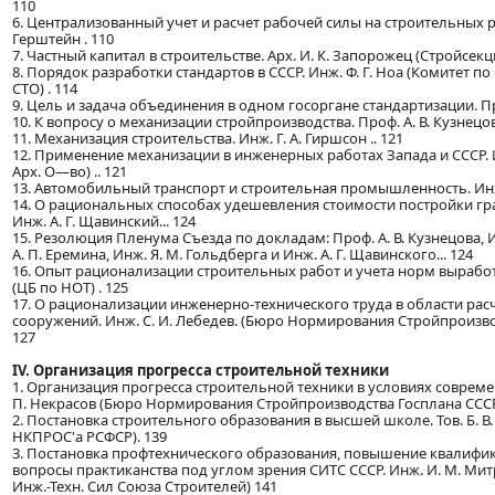
110
6. Централизованный учет и расчет рабочей силы на строительных ра
Герштейн . 110
7. Частный капитал в строительстве. Арх. И. К. Запорожец (Стройсекц
8. Порядок разработки стандартов в СССР. Инж. Ф. Г. Ноа (Комитет п
СТО) . 114
9. Цель и задача объединения в одном госоргане стандартизации. Проф
10. К вопросу о механизации стройпроизводства. Проф. А. В. Кузнецов 
11. Механизация строительства. Инж. Г. А. Гиршсон .. 121
12. Применение механизации в инженерных работах Запада и СССР. И
Арх. О—во) .. 121
13. Автомобильный транспорт и строительная промышленность. Инж. 
14. О рациональных способах удешевления стоимости постройки г
Инж. А. Г. Щавинский... 124
15. Резолюция Пленума Съезда по докладам: Проф. А. В. Кузнецова, И
А. П. Еремина, Инж. Я. М. Гольдберга и Инж. А. Г. Щавинского... 124
16. Опыт рационализации строительных работ и учета норм выработ
(ЦБ по НОТ) . 125
17. О рационализации инженерно-технического труда в области рас
сооружений. Инж. С. И. Лебедев. (Бюро Нормирования Стройпроизво
127
IV. Организация прогресса строительной техники
1. Организация прогресса строительной техники в условиях совреме
П. Некрасов (Бюро Нормирования Стройпроизводства Госплана СССР)
2. Постановка строительного образования в высшей школе. Тов. Б. В
НКПРОС'а РСФСР). 139
3. Постановка профтехнического образования, повышение квалифи
вопросы практиканства под углом зрения СИТС СССР. Инж. И. М. Ми
Инж.-Техн. Сил Союза Строителей) 141