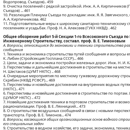
Водопровод. Съездов).. 459
9. Очистка поселений с редкой застройкой. Инж. А. А. Кирпичников 
Съездов) ... 461
10. Резолюция Пленума Съезда по докладам: инж. Я. Я. Звягинского, и
А. А. Кирпичникова. 462
11. Подготовительные меры к широкому санитарно-техническому ст
поселениях и усадьбах. Проф. Н. А. Алексеев (ГУКХ НКВД) . 462
Общее обозрение работ 5-й Секции 1-го Всесоюзного Съезда по
Инженерному Строительству, составл. проф. В. Е. Тимоновым
А. Вопросы, относящиеся до экономики и техники строительства ра
сообщения
1. Техника и экономика строительства путей сообщения и вопросы е
К. Либин (Стройсекция Госплана СССР)... 466
2. Цели, задачи и экономика постройки железных дорог. Инж. Н. И. 
3. Перспективы и дальнейшие достижения в строительстве на местно
Н. Шестаков (ЦУМТ НКПС) .. 468
4. Очередные мероприятия по местному гужевому дорожному строите
Скрябин (НКВД РСФСР)... 469
5. Перспективы и новейшие достижения на внутренних водных путях.
(НКПС).. 471
6. Перспективы и новейшие достижения в строительстве по портам. 
(ЦУМОР НКПС) .. 472
7. Новейшие достижения техники в портовом строительстве и возмо
рационализации. Проф. В. Е. Ляхницкий... 473
8. О строительстве воздушных сообщений в связи с новыми перспе
транспорта. Проф. В. Е. Тимонов... 474
Б. Вопросы, касающиеся общих организационных основ водного стро
его специальных задач
9. Строительство в водном хозяйстве, его задачи, экономика, техник