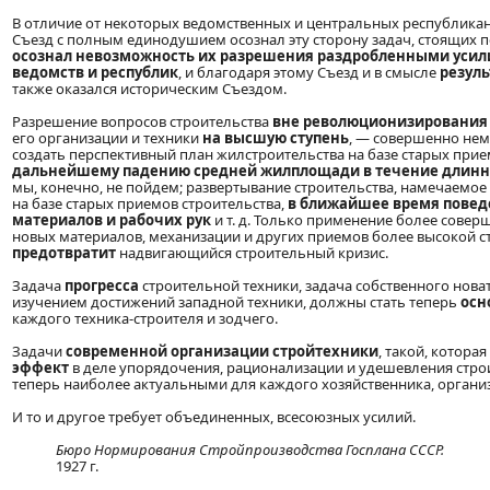
В отличие от некоторых ведомственных и центральных республика
Съезд с полным единодушием осознал эту сторону задач, стоящих п
осознал невозможность их разрешения раздробленными уси
ведомств и республик
, и благодаря этому Съезд и в смысле
резуль
также оказался историческим Съездом.
Разрешение вопросов строительства
вне революционизирования
его организации и техники
на высшую ступень
, — совершенно нем
создать перспективный план жилстроительства на базе старых при
дальнейшему падению средней жилплощади в течение длинно
мы, конечно, не пойдем; развертывание строительства, намечаемое в
на базе старых приемов строительства,
в ближайшее время поведе
материалов и рабочих рук
и т. д. Только применение более совер
новых материалов, механизации и других приемов более высокой с
предотвратит
надвигающийся строительный кризис.
Задача
прогресса
строительной техники, задача собственного новат
изучением достижений западной техники, должны стать теперь
осн
каждого техника-строителя и зодчего.
Задачи
современной организации стройтехники
, такой, котора
эффект
в деле упорядочения, рационализации и удешевления строи
теперь наиболее актуальными для каждого хозяйственника, организ
И то и другое требует объединенных, всесоюзных усилий.
Бюро Нормирования Стройпроизводства Госплана СССР.
1927 г.