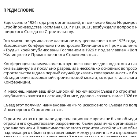
ПРЕДИСЛОВИЕ
Еще осенью 1924 года ряд организаций, в том числе Бюро Нормиро
Стройпроизводства Госплана СССР и ЦК ВССР, возбуждали вопрос о
широкого Съезда по Строительству.
Эта мысль получила свое частичное осуществление в мае 1925 года
Всесоюзной Конференции по вопросам Жилищного и Промышленног
«Труды» коей опубликованы Госпланом в 1926 г. под заглавием «В
Жилищного и Промышленного Строительства».
Конференция эта имела очень крупное значение для подготовки на
она выдвинула и посильно разрешила несколько основных вопрос
строительства и дала первый случай доказать своевременность и 
объединения всесоюзной строительской мысли, которая стала слага
Конференции.
И, наконец, намечавшийся широкий Технический Съезд по строитель
опубликовываются в настоящей книге, удалось созвать в мае 1926 го
Съезд этот получил наименование «1-го Всесоюзного Съезда по во
Инженерного Строительства».
Строительство в прошлое дореволюционное время не было объеди
отрасли его существовали разрозненно, были различно организова
уровню техники. В зависимости от этого строительский опыт не объ
надлежащего обмена достижениями между различными отраслями 