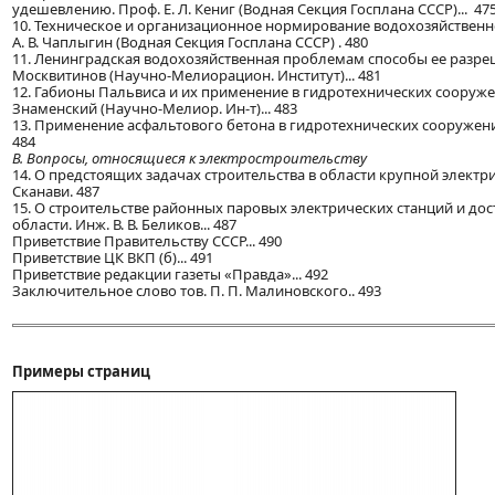
удешевлению. Проф. Е. Л. Кениг (Водная Секция Госплана СССР)... 47
10. Техническое и организационное нормирование водохозяйственно
А. В. Чаплыгин (Водная Секция Госплана СССР) . 480
11. Ленинградская водохозяйственная проблемам способы ее разреш
Москвитинов (Научно-Мелиорацион. Институт)... 481
12. Габионы Пальвиса и их применение в гидротехнических сооружен
Знаменский (Научно-Мелиор. Ин-т)... 483
13. Применение асфальтового бетона в гидротехнических сооружениях
484
В. Вопросы, относящиеся к электростроительству
14. О предстоящих задачах строительства в области крупной электри
Сканави. 487
15. О строительстве районных паровых электрических станций и дос
области. Инж. В. В. Беликов... 487
Приветствие Правительству СССР... 490
Приветствие ЦК ВКП (б)... 491
Приветствие редакции газеты «Правда»... 492
Заключительное слово тов. П. П. Малиновского.. 493
Примеры страниц