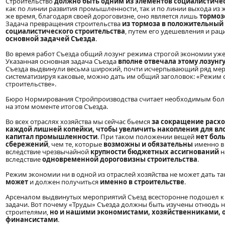
Строительство
должно быть одним из элементов социалистичес
как по линии развития промышленности, так и по линии выхода из 
же время, благодаря своей дороговизне, оно является лишь
тормо
Задача превращения строительства
из тормоза в положительный
социалистического строительства
, путем его удешевления и ра
основной задачей Съезда
.
Во время работ Съезда общий лозунг режима строгой экономии уже
Указанная основная задача Съезда
вполне отвечала этому лозунг
Съезда выдвинули весьма широкий, почти исчерпывающий ряд мер
систематизируя каковые, можно дать им общий заголовок: «Режим 
строительстве».
Бюро Нормирования Стройпроизводства считает необходимым боле
на этом моменте итогов Съезда.
Во всех отраслях хозяйства мы сейчас бьемся
за сокращение расхо
каждой лишней копейки, чтобы увеличить накопления для вл
капитал промышленности
. При таком положении вещей
нет бол
сбережений
, чем те, которые
возможны и обязательны
именно в 
вследствие чрезвычайной
крупности бюджетных ассигнований
н
вследствие
одновременной дороговизны строительства
.
Режим экономии ни в одной из отраслей хозяйства не может дать та
может
и должен получиться
именно в строительстве
.
Арсеналом выдвинутых мероприятий Съезд всесторонне подошел к
задачи. Вот почему «Труды» Съезда должны быть изучены отнюдь н
строителями,
но и нашими экономистами, хозяйственниками, 
финансистами
.