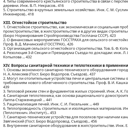
4. Типы современного крестьянского строительства в связи с перспе
деревни. Инж. В. П. Некрасов.. 416
5. Строительство в крупных земельных хозяйствах. Инж. С. М. Сусли
Инженеров).. 418
XIII. Огнестойкое строительство
1. Огнестойкое строительство, как экономическая и социальная про
промстроительстве, в жилстроительстве и в других видах строительст
(Бюро Нормирования Стройпроизводства Госплана СССР). 423
2. О финансовых мероприятиях ГОССТРАХА для сельского огнестойко
Проф. В. Д. Мачинский (ГОССТРАХ).. 426
3. Организация сельского огнестойкого строительства. Тов. Б. Ф. Ко
4. Резолюция 3-й Секции и Президиума Съезда по докладам: инж. Л. И.
Копылова ... 432
XIV. Вопросы санитарной техники и теплотехники в применени
1. Основы экономного санитарно-технического оборудования город
Н. А. Алексеев (Пост. Бюро Водопров. Съездов).. 437
2. Могут ли отопительные устройства печи и центральные системы 
требованиям нового облегченного строительства. Проф. В. И. Кашкаро
439
3. Тепловой режим стен и фундаментов жилых строений. Инж. А. К. Гов
4. Санитарная теплотехника, как основа рационального домостроител
Лаппа-Старженецкий ... 441
5. Рационализация печей. Инж. С. И. Песельник ... 449
6. Теплопроводность строительных и изоляционных материалов. Инж
(Теплотехнич. Институт)... 453
7. Санитарно-технические устройства для поселков при наличии кана
Звягинский (Пост. Бюро Водопровод. Съездов)... 456
8. Внутреннее санитарное оборудование в жилстроительстве. Инж. Е.