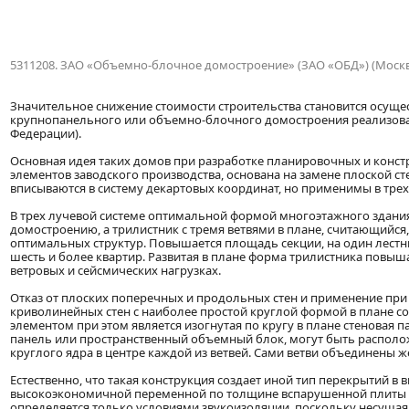
5311208. ЗАО «Объемно-блочное домостроение» (ЗАО «ОБД») (Москв
Значительное снижение стоимости строительства становится осущ
крупнопанельного или объемно-блочного домостроения реализова
Федерации).
Основная идея таких домов при разработке планировочных и конс
элементов заводского производства, основана на замене плоской ст
вписываются в систему декартовых координат, но применимы в трех
В трех лучевой системе оптимальной формой многоэтажного здания
домостроению, а трилистник с тремя ветвями в плане, считающийся, 
оптимальных структур. Повышается площадь секции, на один лестн
шесть и более квартир. Развитая в плане форма трилистника повы
ветровых и сейсмических нагрузках.
Отказ от плоских поперечных и продольных стен и применение при
криволинейных стен с наиболее простой круглой формой в плане с
элементом при этом является изогнутая по кругу в плане стеновая
панель или пространственный объемный блок, могут быть располож
круглого ядра в центре каждой из ветвей. Сами ветви объединены 
Естественно, что такая конструкция создает иной тип перекрытий в
высокоэкономичной переменной по толщине вспарушенной плиты с
определяется только условиями звукоизоляции, поскольку несущая