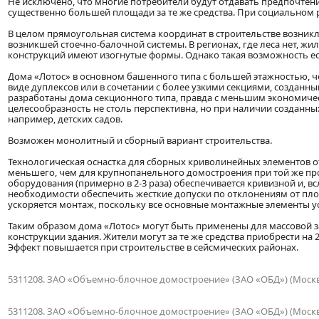
Не исключено, что многие потребители будут отдавать предпочтен
существенно большей площади за те же средства. При социально
В целом прямоугольная система координат в строительстве возникл
возникшей стоечно-балочной системы. В регионах, где леса нет, жи
конструкций имеют изогнутые формы. Однако такая возможность ест
Дома «Лотос» в основном башенного типа с большей этажностью, ч
виде дуплексов или в сочетании с более узкими секциями, созданны
разработаны дома секционного типа, правда с меньшим экономиче
целесообразность не столь перспективна, но при наличии созданн
например, детских садов.
Возможен монолитный и сборный вариант строительства.
Технологическая оснастка для сборных криволинейных элементов 
меньшего, чем для крупнопанельного домостроения при той же п
оборудования (примерно в 2-3 раза) обеспечивается кривизной и, вс
необходимости обеспечить жесткие допуски по отклонениям от пл
ускоряется монтаж, поскольку все основные монтажные элементы у
Таким образом дома «Лотос» могут быть применены для массовой з
конструкции здания. Жители могут за те же средства приобрести н
Эффект повышается при строительстве в сейсмических районах.
5311208. ЗАО «Объемно-блочное домостроение» (ЗАО «ОБД») (Москв
5311208. ЗАО «Объемно-блочное домостроение» (ЗАО «ОБД») (Москв