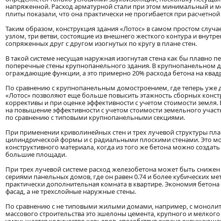
напряженной. Расход арматурной стали при этом минимальный и мо
плиты показали, что она практически не прогибается при расчетной 
Таким образом, конструкция здания «Лотос» в самом простом случ
узлом, три ветви, состоящие из внешнего жесткого контура и внутре
сопряженных друг с другом изогнутых по кругу в плане стен.
В такой системе несущая наружная изогнутая стена как бы плавно 
поперечные стены крупнопанельного здания. В крупнопанельном 
ограждающие функции, а это примерно 20% расхода бетона на ква
По сравнению с крупнопанельным домостроением, где теперь уже д
«Лотос» позволяют еще больше повысить этажность сборных констру
коррективы и при оценке эффективности с учетом стоимости земля
на повышение эффективности с учетом стоимости земельного участ
по сравнению с типовыми крупнопанельными секциями.
При применении криволинейных стен и трех лучевой структуры пл
цилиндрической формы и с радиальными плоскими стенами. Это мож
конструктивного материала, когда из того же бетона можно созда
большие площади.
При трех лучевой системе расход железобетона может быть снижен
сериями панельных домов, где он равен 0.74 и более кубических ме
практически дополнительная комната в квартире. Экономия бетона
фасад, а не трехслойные наружные стены.
По сравнению с не типовыми жилыми домами, например, с монолит
массового строительства это эшелоны цемента, крупного и мелкого