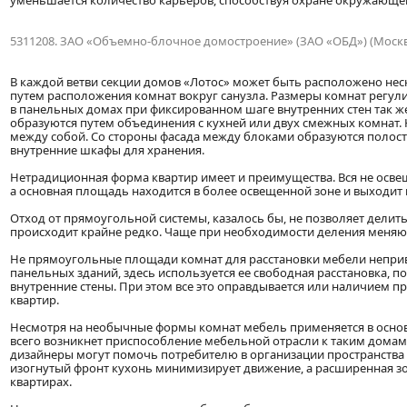
уменьшается количество карьеров, способствуя охране окружающе
5311208. ЗАО «Объемно-блочное домостроение» (ЗАО «ОБД») (Москв
В каждой ветви секции домов «Лотос» может быть расположено неск
путем расположения комнат вокруг санузла. Размеры комнат регул
в панельных домах при фиксированном шаге внутренних стен так ж
образуются путем объединения с кухней или двух смежных комнат. 
между собой. Со стороны фасада между блоками образуются полости
внутренние шкафы для хранения.
Нетрадиционная форма квартир имеет и преимущества. Вся не осве
а основная площадь находится в более освещенной зоне и выходит н
Отход от прямоугольной системы, казалось бы, не позволяет делит
происходит крайне редко. Чаще при необходимости деления меняю
Не прямоугольные площади комнат для расстановки мебели непривы
панельных зданий, здесь используется ее свободная расстановка,
внутренние стены. При этом все это оправдывается или наличием 
квартир.
Несмотря на необычные формы комнат мебель применяется в основн
всего возникнет приспособление мебельной отрасли к таким домам,
дизайнеры могут помочь потребителю в организации пространства
изогнутый фронт кухонь минимизирует движение, а расширенная зо
квартирах.