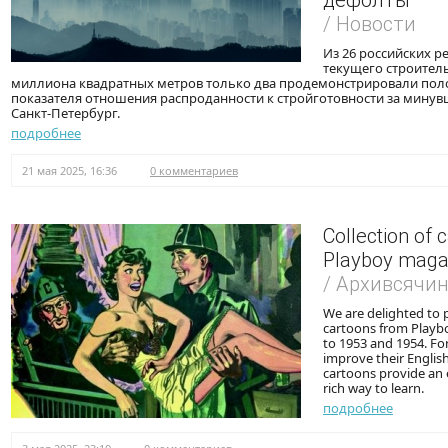
дефолты
/ Новости
Из 26 российских р
текущего строитель
миллиона квадратных метров только два продемонстрировали по
показателя отношения распроданности к стройготовности за минув
Санкт-Петербург.
подробнее
21 мая 2025, 16:36
0 комментариев
Collection of 
Playboy maga
/ Архивсячи
We are delighted to p
cartoons from Playb
to 1953 and 1954. Fo
improve their English
cartoons provide an 
rich way to learn.
подробнее