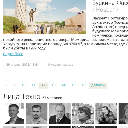
Буркина-Фас
/ Новости
Лауреат Притцкеро
архитектор Фрэнсис
Architecture) пред
будущего Мемориал
комплекса, посвящ
покойного революционного лидера. Мемориал расположен в столи
Уагадугу, на территории площадью 9760 м², в том самом месте, где 
были убиты в 1987 году.
подробнее
29 апреля 2025, 11:44
0 комментариев
Страницы
8
9
10
11
12
13
14
15
16
далее »
Лица Технэ
57 человек