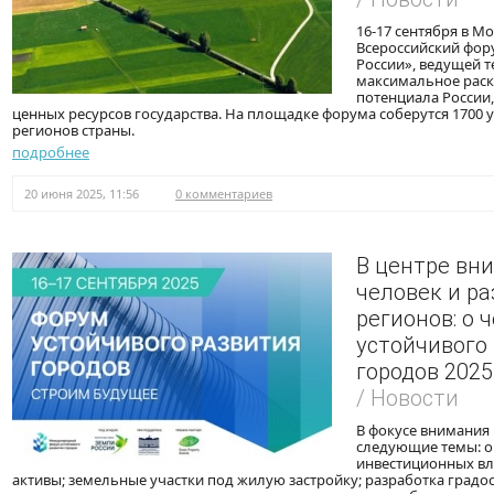
16-17 сентября в Мо
Всероссийский фор
России», ведущей т
максимальное рас
потенциала России,
ценных ресурсов государства. На площадке форума соберутся 1700 
регионов страны.
подробнее
20 июня 2025, 11:56
0 комментариев
В центре вн
человек и р
регионов: о 
устойчивого
городов 2025
/ Новости
В фокусе внимания
следующие темы: о
инвестиционных в
активы; земельные участки под жилую застройку; разработка град