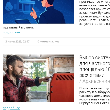
проникает во многи
— не исключение. 
позволяет архитек
заказчикам буквал
проекту задолго до
реальность. Если в
запуске стартапа в 
идеальный момент.
подробнее
3 июня 2025, 22:47
0 комментариев
Выбор систе
для частног
площадью 10
расчетами
/ Архивсячи
Пошаговая инструк
расчету и выбору 
частного дома площ
использованием га
циркуляционного н
подробнее