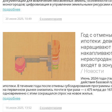
документации для вовлечения неосвоенных земель; особенности с
моногородов; цифровизация в управлении земельными ресурсами и
подробнее
20 июня 2025, 10:49
0 комментариев
Год с отмен
ипотеки: де
наращивают 
накапливаю
нераспродан
входят в зон
/ Новости
Июнь 2024 года ст
действия базовой 
ипотеки. В течение года после отмены субсидирования программы
на первичном рынке снизились почти в три раза — с 475 млрд до 167
одновременно с этим сокращался спрос на новое жилье.
подробнее
14 июня 2025, 13:52
0 комментариев