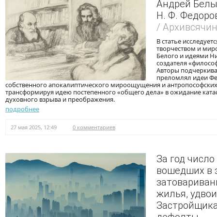
Андрей Белы
Н. Ф. Федоро
/ Архивсячи
В статье исследует
творчеством и мир
Белого и идеями Н
создателя «филосо
Авторы подчеркива
преломлял идеи Фе
собственного апокалиптического мироощущения и антропософских 
трансформируя идею постепенного «общего дела» в ожидание ката
духовного взрыва и преображения.
подробнее
27 мая 2025, 12:49
0 комментариев
За год число
вошедших в 
затовариван
жилья, удвои
Застройщика