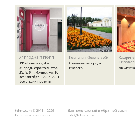
АГ ПРОДЖЕКТ ГРУПП
Компания «Зеленстрой»
Казарино
Николаев
ЖК «Ежевика», 4-я
Озеленение города
очередь строительства,
Ижевска
ДК «Ижма
ЖД 8, 9, г. Ижевск, ул. 10
лет Октября | 2022–2024 |
Все стадии проекта,
дизайн-проект дворового
и общественного
пространства,
интерьеров МОП
tehne.com © 2011—2026
Для предложений и обратной связи:
Все права защищены.
info@tehne.com