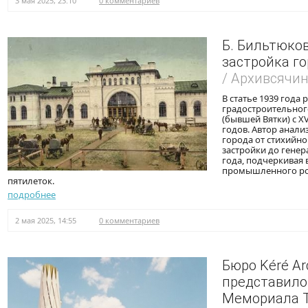
3 мая 2025, 23:10
0 комментариев
Б. Бильтюко
застройка г
/ Архивсячи
В статье 1939 года
градостроительног
(бывшей Вятки) с XV
годов. Автор анал
города от стихийн
застройки до генер
года, подчеркивая
промышленного рос
пятилеток.
подробнее
2 мая 2025, 14:55
0 комментариев
Бюро Kéré Arc
представило
Мемориала Т