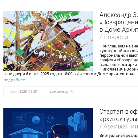
Александр З
«Возвращени
в Доме Архи
/ Новости
Приглашаем на зна
культурной жизни 
персональной выст
графики «Возвраще
выдающегося архит
Николаевича Зорин
свои двери 6 июня 2025 года в 18:00 в Ижевском Доме архитектора.
подробнее
4 июня 2025, 15:39
1 комментарий
Стартап в сф
архитектуры:
/ Архивсячи
Виртуальная реаль