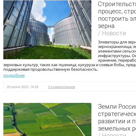
Строительст
процесс, стр
построить э
зерна
/ Новости
Элеваторы для зерн
зернохранилища, 
элементами сельск
инфраструктуры. О
хранение, перераб
зерновых культур, таких как пшеница, кукуруза и соевые бобы, пре
поддерживая продовольственную безопасность.
подробнее
20 июня 2025, 14:34
0 комментариев
Земли Росси
стратегичес
развитии и 
земельных р
/ Новости