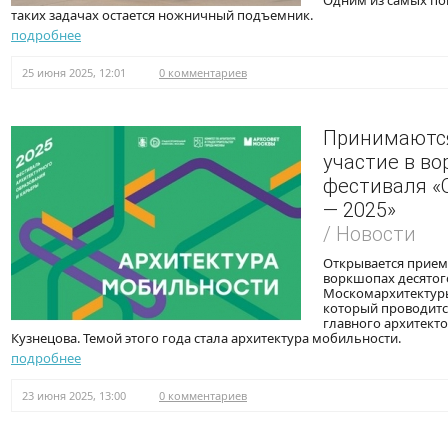
Одним из самых по
таких задачах остается ножничный подъемник.
подробнее
25 июня 2025, 12:01
0 комментариев
Принимаются
участие в в
фестиваля «
— 2025»
/ Новости
Открывается прием 
воркшопах десятог
Москомархитектур
который проводитс
главного архитект
Кузнецова. Темой этого года стала архитектура мобильности.
подробнее
23 июня 2025, 13:00
0 комментариев