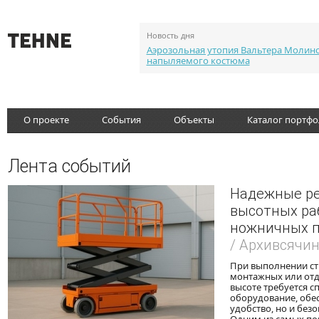
Новость дня
Аэрозольная утопия Вальтера Молин
напыляемого костюма
О проекте
События
Объекты
Каталог портф
Лента событий
Надежные р
высотных раб
ножничных 
/ Архивсячи
При выполнении ст
монтажных или отд
высоте требуется 
оборудование, обе
удобство, но и без