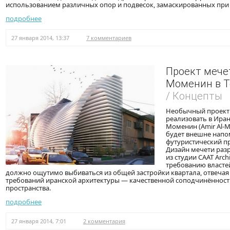
использованием различных опор и подвесок, замаскированных при
подробнее
27 января 2014, 13:37
7 комментариев
Проект мече
Моменин в Т
/ Концепты
Необычный проект
реализовать в Иран
Моменин (Amir Al-M
будет внешне напо
футуристический пр
Дизайн мечети раз
из студии CAAT Archi
требованию власте
должно ощутимо выбиваться из общей застройки квартала, отвеча
требований иранской архитектуры — качественной соподчинённост
пространства.
подробнее
27 января 2014, 7:01
2 комментария