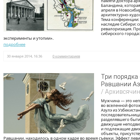
памяти доктора арх
Баландина, которая
апреля в Новосиби
архитектурно-худо
Тема конференции:
наследие Сибири: с
ревалоризация. Пр
сибирского города:
эксперименты и утопии».
подробнее
30 января 2014, 16:36
0 комментариев
Три порядка
Равшании Аз
/ Архивсячи
Мужчина — это не
во вселенной фот
Азулэ из Узбекиста
последовательница
разделявшего бытие
движущие неподви
и подлежащие движ
объекты, присутст
Равшании, находилось в одном кадре во время съёмки. Эффект леви