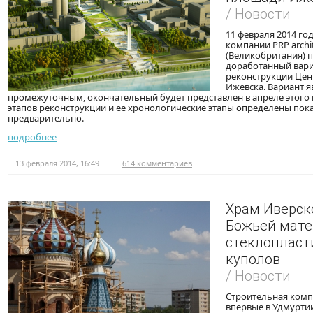
/ Новости
11 февраля 2014 го
компании PRP archit
(Великобритания) 
доработанный вар
реконструкции Це
Ижевска. Вариант я
промежуточным, окончательный будет представлен в апреле этого 
этапов реконструкции и её хронологические этапы определены пок
предварительно.
подробнее
13 февраля 2014, 16:49
614 комментариев
Храм Иверск
Божьей мате
стеклопласт
куполов
/ Новости
Строительная комп
впервые в Удмуртии