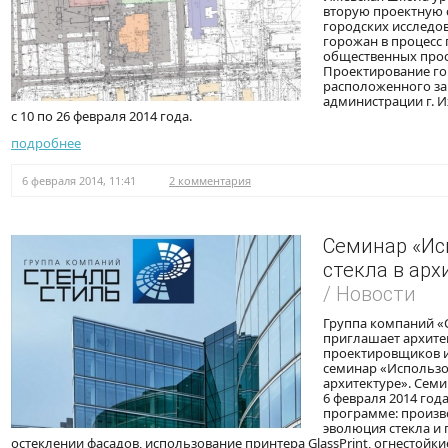
вторую проектную 
городских исследо
горожан в процесс
общественных прос
Проектирование го
расположенного за
администрации г. И
с 10 по 26 февраля 2014 года.
подробнее
6 февраля 2014, 11:41
2 комментария
Семинар «Ис
стекла в арх
/ Новости
Группа компаний «
приглашает архите
проектировщиков и
семинар «Использо
архитектуре». Семи
6 февраля 2014 года
программе: произво
эволюция стекла и
остеклении фасадов, использование принтера GlassPrint, огнестойк