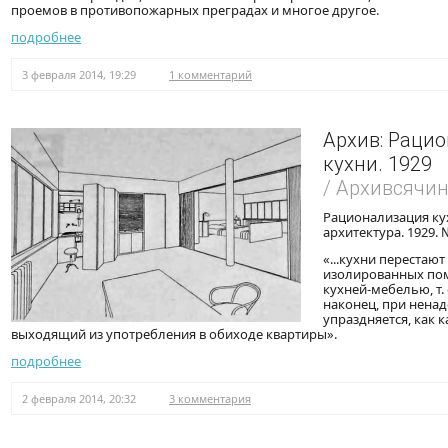
проемов в противопожарных преградах и многое другое.
подробнее
3 февраля 2014, 19:29
1 комментарий
Архив: Раци
кухни. 1929
/ Архивсячи
Рационализация ку
архитектура. 1929. 
«...кухни перестают
изолированных по
кухней-мебелью, т.
наконец, при ненад
упраздняется, как 
выходящий из употребления в обиходе квартиры».
подробнее
2 февраля 2014, 20:32
3 комментария