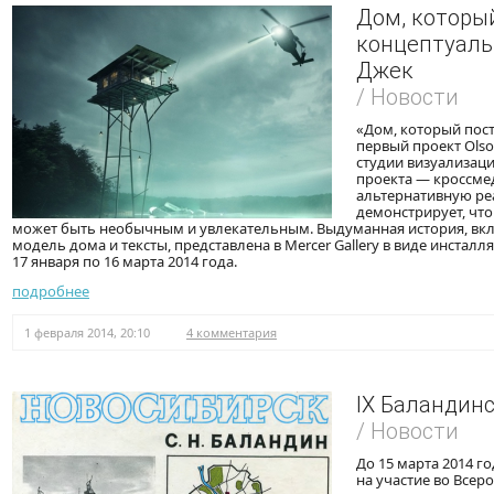
Дом, которы
концептуаль
Джек
/ Новости
«Дом, который пос
первый проект Olso
студии визуализаци
проекта — кроссме
альтернативную ре
демонстрирует, чт
может быть необычным и увлекательным. Выдуманная история, в
модель дома и тексты, представлена в Mercer Gallery в виде инсталл
17 января по 16 марта 2014 года.
подробнее
1 февраля 2014, 20:10
4 комментария
IX Баландин
/ Новости
До 15 марта 2014 г
на участие во Все