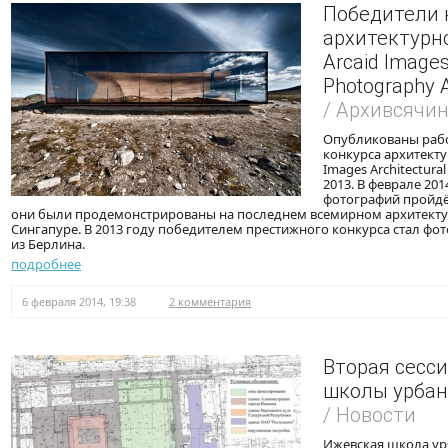
Победители 
архитектурн
Arcaid Images
Photography 
/ Архивсячи
Опубликованы раб
конкурса архитекту
Images Architectura
2013. В феврале 201
фотографий пройдё
они были продемонстрированы на последнем всемирном архитекту
Сингапуре. В 2013 году победителем престижного конкурса стал фо
из Берлина.
подробнее
6 февраля 2014, 19:38
2 комментария
Вторая сесс
школы урбан
/ Новости
Ижевская школа ур