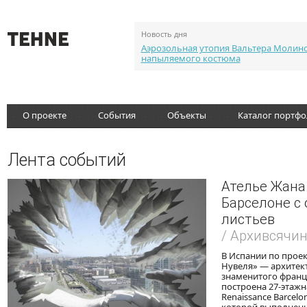
Новость дня
Аэрозольная утопия Вальтера Молин
напыляемого костюма
О проекте
События
Объекты
Каталог портф
Лента событий
Ателье Жана 
Барселоне с
листьев
/ Архивсячи
В Испании по проек
Нувеля» — архитек
знаменитого франц
построена 27-этажн
Renaissance Barcelon