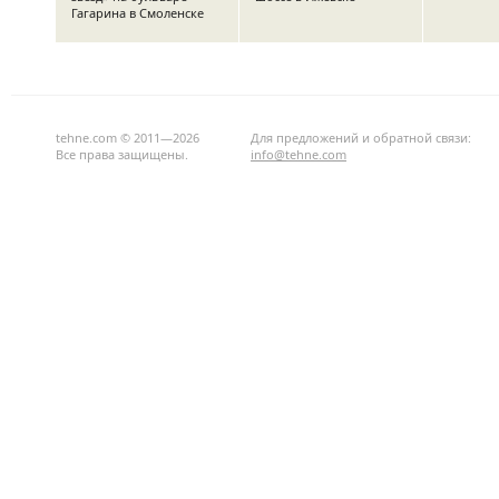
Гагарина в Смоленске
tehne.com © 2011—2026
Для предложений и обратной связи:
Все права защищены.
info@tehne.com
Казаринова Ирина
Ландшафтная мастерская
д'Арби
Николаевна
«СадовникЪ»
Пальто: о
Ижевский зоопарк
Коттеджный поселок
весна 201
«Европа» (Ижевск, 2017)