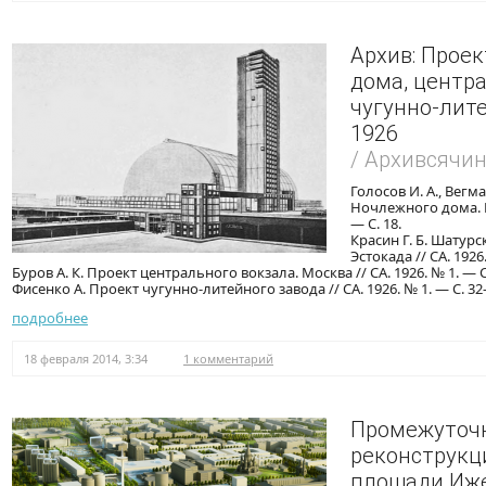
Архив: Прое
дома, центра
чугунно-лите
1926
/ Архивсячи
Голосов И. А., Вегма
Ночлежного дома. Мо
— С. 18.
Красин Г. Б. Шатурс
Эстокада // СА. 1926.
Буров А. К. Проект центрального вокзала. Москва // СА. 1926. № 1. — 
Фисенко А. Проект чугунно-литейного завода // СА. 1926. № 1. — С. 3
подробнее
18 февраля 2014, 3:34
1 комментарий
Промежуточ
реконструкц
площади Иж