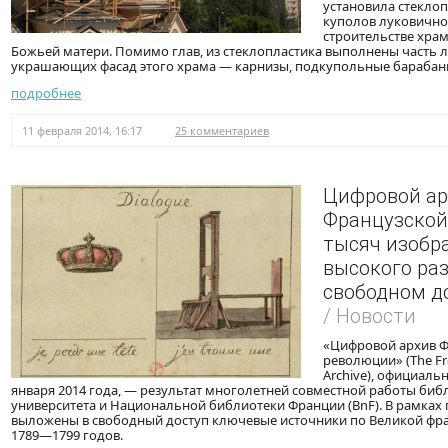
установила стекло
куполов луковичн
строительстве хра
Божьей матери. Помимо глав, из стеклопластика выполнены часть 
украшающих фасад этого храма — карнизы, подкупольные барабаны
подробнее
11 февраля 2014, 16:17
25 комментариев
Цифровой ар
Французской
тысяч изобр
высокого ра
свободном д
/ Новости
«Цифровой архив 
революции» (The Fre
Archive), официаль
января 2014 года, — результат многолетней совместной работы би
университета и Национальной библиотеки Франции (BnF). В рамках
выложены в свободный доступ ключевые источники по Великой фр
1789—1799 годов.