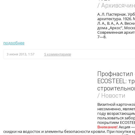
/ Архивсячи
А. Л. Пастернак. У
архитектура. 1926. 
Л. А., В. А., А. А. В
дома „Аркос“, Москв
Современная архитек
7—8.
подробнее
3 июня 2013, 1:57
5 комментариев
Профнастил 
ECOSTEEL: т
строительно
/ Новости
Визитной карточкой
несомненно, являет
году возрастающим
пользоваться забор
покрытием ECOSTE
Внимание!
Акция — 
скидки на водосток и элементы безопасности кровли. При покупке