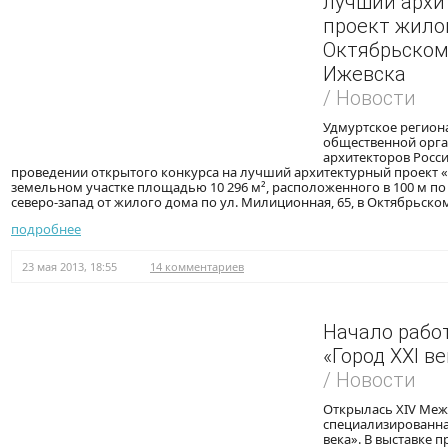
лучший архи
проект жило
Октябрьском
Ижевска
/ Новости
Удмуртское регион
общественной орг
архитекторов Росси
проведении открытого конкурса на лучший архитектурный проект 
земельном участке площадью 10 296 м², расположенного в 100 м п
северо-запад от жилого дома по ул. Милиционная, 65, в Октябрьско
подробнее
23 мая 2013, 18:55
14 комментариев
Начало рабо
«Город ХХI в
/ Новости
Открылась XIV Ме
специализированна
века». В выставке п