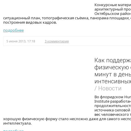
Конкурсные матер
архитектурный про
Октябрьском район
ситуационный план, топографическая съёмка, панорама площадки,
построения видовых кадров.
подробнее
5 июня 2013, 17:18
3 комментария
Как поддерж
физическую 
минут в день
интенсивных
/ Новости
Во флоридском Hum
Institute разработ
продолжительность
источника силовой 
вес человеческого 
хорошую физическую форму стало несложно даже для самого несп
интеллектуала.