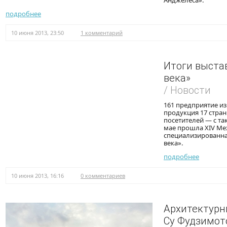
Анджелеса».
подробнее
10 июня 2013, 23:50
1 комментарий
Итоги выстав
века»
/ Новости
161 предприятие из
продукция 17 стран
посетителей — с та
мае прошла XIV М
специализированна
века».
подробнее
10 июня 2013, 16:16
0 комментариев
Архитектур
Су Фудзимот