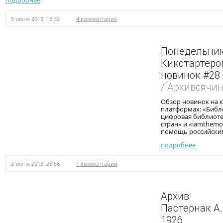
подробнее
5 июня 2013, 13:33
4 комментария
Понедельник
Кикстартером
новинок #28
/ Архивсячи
Обзор новинок на 
платформах: «Библи
цифровая библиоте
стран» и «iamthemo
помощь российски
подробнее
3 июня 2013, 23:56
1 комментарий
Архив:
Пастернак А.
1926