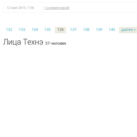
12 мая 2013, 1:56
1 комментарий
Страницы
132
133
134
135
136
137
138
139
140
далее »
Лица Технэ
57 человек