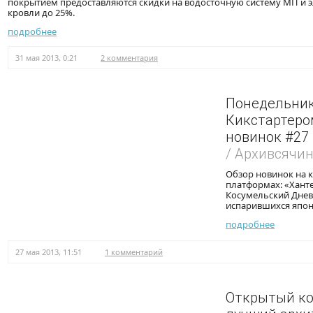
покрытием предоставляются скидки на водосточную систему МП и 
кровли до 25%.
подробнее
31 мая 2013, 0:21
2 комментария
Понедельник
Кикстартером
новинок #27
/ Архивсячи
Обзор новинок на 
платформах: «Хант
Косумельский Днев
испарившихся япон
подробнее
27 мая 2013, 11:51
1 комментарий
Открытый ко