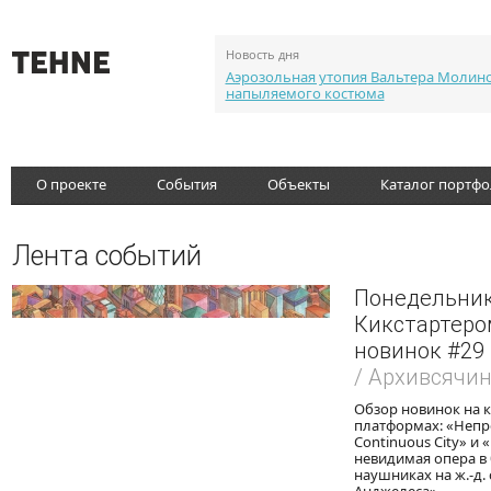
Новость дня
Аэрозольная утопия Вальтера Молин
напыляемого костюма
О проекте
События
Объекты
Каталог портф
Лента событий
Понедельник
Кикстартером
новинок #29
/ Архивсячи
Обзор новинок на 
платформах: «Неп
Continuous City» и
невидимая опера в
наушниках на ж.-д.