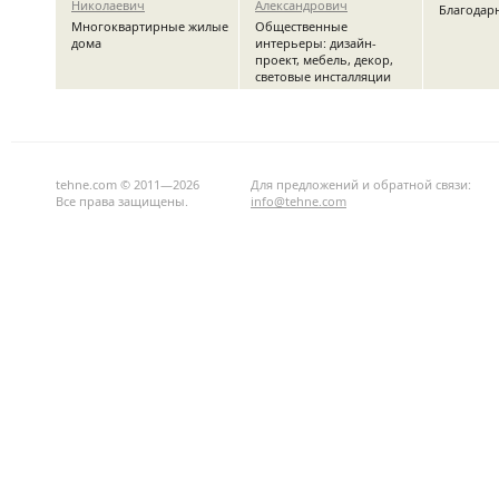
Николаевич
Александрович
Благодар
Многоквартирные жилые
Общественные
дома
интерьеры: дизайн-
проект, мебель, декор,
световые инсталляции
tehne.com © 2011—2026
Для предложений и обратной связи:
Все права защищены.
info@tehne.com
Чураков Григорий
Ерохина Елена
Компания
Александрович
Владимировна
Креативн
Общественные
Графика
интерьеры: дизайн-
проект, мебель, декор,
световые инсталляции