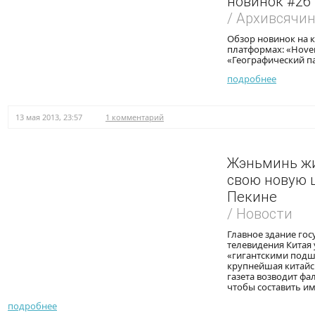
новинок #26
/ Архивсячи
Обзор новинок на 
платформах: «Hover
«Географический па
подробнее
13 мая 2013, 23:57
1 комментарий
Жэньминь жи
свою новую 
Пекине
/ Новости
Главное здание гос
телевидения Китая
«гигантскими подш
крупнейшая китайс
газета возводит ф
чтобы составить им
подробнее