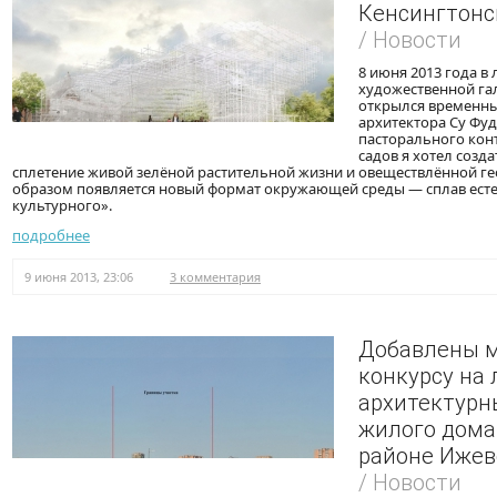
Кенсингтонс
/ Новости
8 июня 2013 года в
художественной га
открылся временны
архитектора Су Фуд
пасторального кон
садов я хотел созд
сплетение живой зелёной растительной жизни и овеществлённой ге
образом появляется новый формат окружающей среды — сплав есте
культурного».
подробнее
9 июня 2013, 23:06
3 комментария
Добавлены м
конкурсу на
архитектурн
жилого дома
районе Ижев
/ Новости