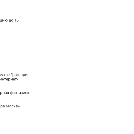
цию до 15
естве Гран-при
интернет-
рная фантазия»:
ора Москвы