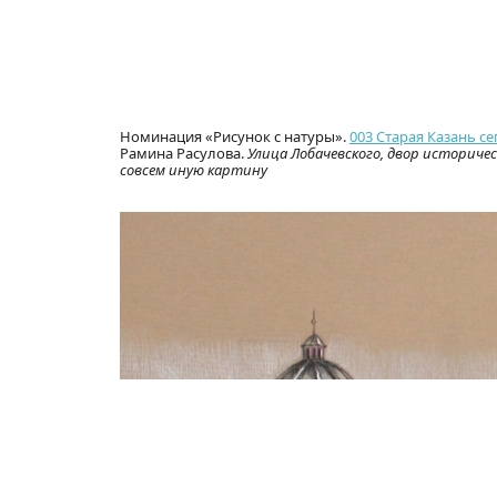
Номинация «Рисунок с натуры».
003 Старая Казань се
Рамина Расулова.
Улица Лобачевского, двор историч
совсем иную картину