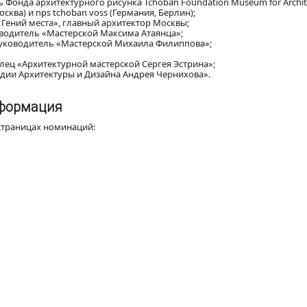
 Фонда архитектурного рисунка Tchoban Foundation Museum for Archite
ква) и nps tchoban voss (Германия, Берлин);
 Гений места», главный архитектор Москвы;
оводитель «Мастерской Максима Атаянца»;
руководитель «Мастерской Михаила Филиппова»;
елец «Архитектурной мастерской Сергея Эстрина»;
удии Архитектуры и Дизайна Андрея Чернихова».
нформация
 страницах номинаций: