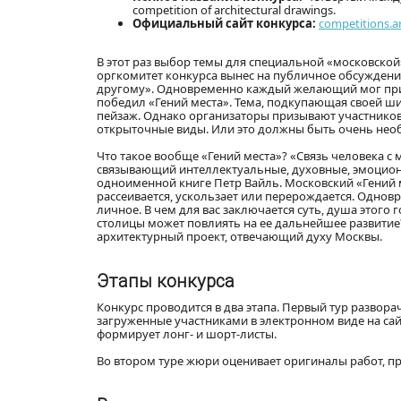
competition of architectural drawings.
Официальный сайт конкурса:
competitions.a
В этот раз выбор темы для специальной «московской
оргкомитет конкурса вынес на публичное обсуждени
другому». Одновременно каждый желающий мог прид
победил «Гений места». Тема, подкупающая своей ши
пейзаж. Однако организаторы призывают участников
открыточные виды. Или это должны быть очень нео
Что такое вообще «Гений места»? «Связь человека с м
cвязывающий интеллектуальные, духовные, эмоционал
одноименной книге Петр Вайль. Московский «Гений м
рассеивается, ускользает или перерождается. Одновр
личное. В чем для вас заключается суть, душа этого 
столицы может повлиять на ее дальнейшее развитие
архитектурный проект, отвечающий духу Москвы.
Этапы конкурса
Конкурс проводится в два этапа. Первый тур развор
загруженные участниками в электронном виде на са
формирует лонг- и шорт-листы.
Во втором туре жюри оценивает оригиналы работ, п