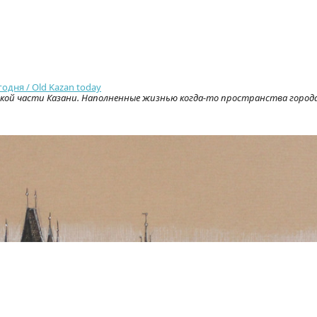
годня / Old Kazan today
еской части Казани. Наполненные жизнью когда-то пространства город