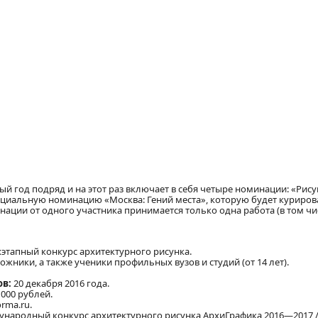
й год подряд и на этот раз включает в себя четыре номинации: «Рису
пециальную номинацию «Москва: Гений места», которую будет куриров
ации от одного участника принимается только одна работа (в том чи
тапный конкурс архитектурного рисунка.
жники, а также ученики профильных вузов и студий (от 14 лет).
ов:
20 декабря 2016 года.
000 рублей.
orma.ru.
народный конкурс архитектурного рисунка АрхиГрафика 2016—2017 / A