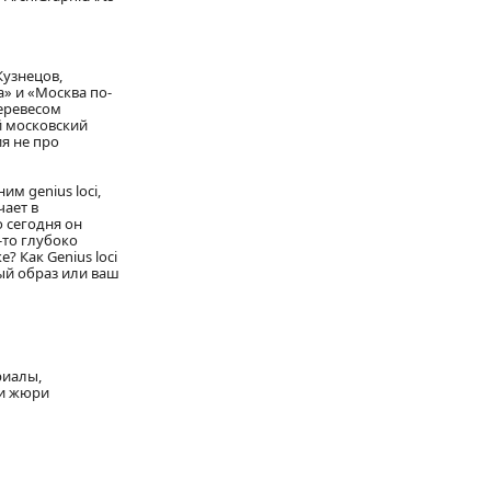
Кузнецов,
» и «Москва по-
еревесом
й московский
я не про
м genius loci,
чает в
 сегодня он
-то глубоко
? Как Genius loci
ый образ или ваш
риалы,
ии жюри