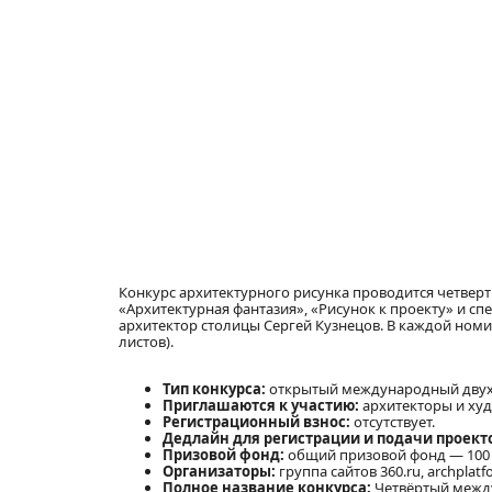
Конкурс архитектурного рисунка проводится четверты
«Архитектурная фантазия», «Рисунок к проекту» и с
архитектор столицы Сергей Кузнецов. В каждой номин
листов).
Тип конкурса:
открытый международный двухэ
Приглашаются к участию:
архитекторы и худо
Регистрационный взнос:
отсутствует.
Дедлайн для регистрации и подачи проект
Призовой фонд:
общий призовой фонд — 100 
Организаторы:
группа сайтов 360.ru, archplatf
Полное название конкурса:
Четвёртый между