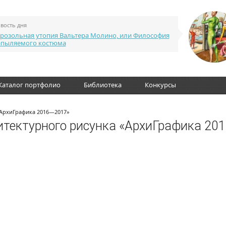
вость дня
розольная утопия Вальтера Молино, или Философия
апыляемого костюма
Каталог портфолио
Библиотека
Конкурсы
«АрхиГрафика 2016—2017»
тектурного рисунка «АрхиГрафика 20