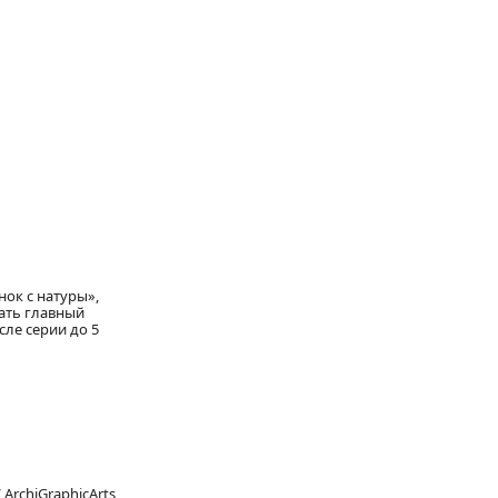
нок с натуры»,
ать главный
сле серии до 5
rchiGraphicArts