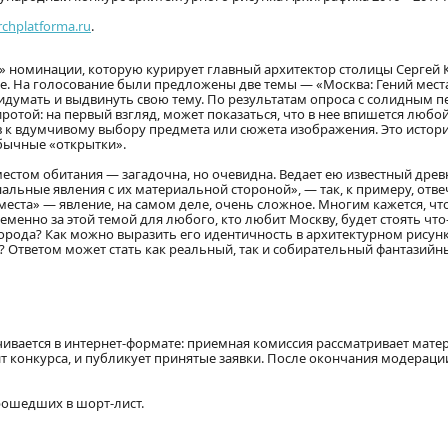
rchplatforma.ru
.
» номинации, которую курирует главный архитектор столицы Сергей 
е. На голосование были предложены две темы — «Москва: Гений места
умать и выдвинуть свою тему. По результатам опроса с солидным п
ротой: на первый взгляд, может показаться, что в нее впишется любо
 к вдумчивому выбору предмета или сюжета изображения. Это истори
бычные «открытки».
естом обитания — загадочна, но очевидна. Ведает ею известный древни
ьные явления с их материальной стороной», — так, к примеру, отве
еста» — явление, на самом деле, очень сложное. Многим кажется, что
еменно за этой темой для любого, кто любит Москву, будет стоять что
города? Как можно выразить его идентичность в архитектурном рисунке
? Ответом может стать как реальный, так и собирательный фантазийн
ачивается в интернет-формате: приемная комиссия рассматривает мате
йт конкурса, и публикует принятые заявки. После окончания модерац
рошедших в шорт-лист.