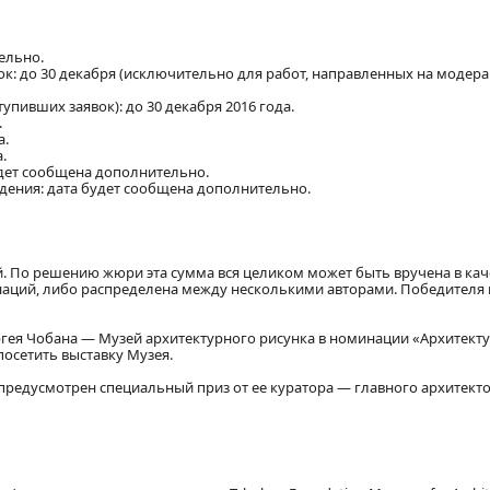
ельно.
к: до 30 декабря (исключительно для работ, направленных на модера
пивших заявок): до 30 декабря 2016 года.
.
а.
.
удет сообщена дополнительно.
ения: дата будет сообщена дополнительно.
. По решению жюри эта сумма вся целиком может быть вручена в кач
аций, либо распределена между несколькими авторами. Победителя 
гея Чобана — Музей архитектурного рисунка в номинации «Архитекту
осетить выставку Музея.
 предусмотрен специальный приз от ее куратора — главного архитект