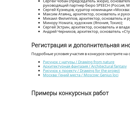
Сергей Чобан (председатель жюри), основатель
руководящий партнер бюро SPEECH (Россия, Мос
Сергей Кузнецов, куратор номинации «Москва:
Максим Атаянц, архитектор, основатель и рук
Михаил Филиппов, архитектор, основатель и 
Минору Номата, художник (Япония, Токио);
Сергей Эстрин, архитектор, основатель и влад
Андрей Чернихов, архитектор, основатель «Ст
Регистрация и дополнительная и
Подробные условия участия в конкурсе смотрите на
Рисунок с натуры / Drawing from nature
Архитектурная фантазия / Architectural fantasy
Рисунок к проекту / Drawing for the project
Москва: Гений места / Moscow: Genius loci
Примеры конкурсных работ