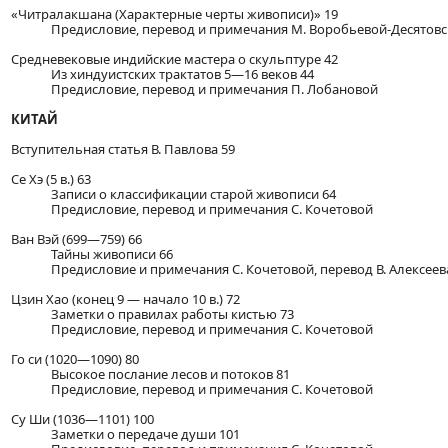
«Читралакшана (Характерные черты живописи)» 19
Предисловие, перевод и примечания М. Воробьевой-Десятов
Средневековые индийские мастера о скульптуре 42
Из хиндуистских трактатов 5—16 веков 44
Предисловие, перевод и примечания П. Лобановой
КИТАЙ
Вступительная статья В. Павлова 59
Се Хэ (5 в.) 63
Записи о классификации старой живописи 64
Предисловие, перевод и примечания С. Кочетовой
Ван Вэй (699—759) 66
Тайны живописи 66
Предисловие и примечания С. Кочетовой, перевод В. Алексеев
Цзин Хао (конец 9 — начало 10 в.) 72
Заметки о правилах работы кистью 73
Предисловие, перевод и примечания С. Кочетовой
Го си (1020—1090) 80
Высокое послание лесов и потоков 81
Предисловие, перевод и примечания С. Кочетовой
Су Ши (1036—1101) 100
Заметки о передаче души 101