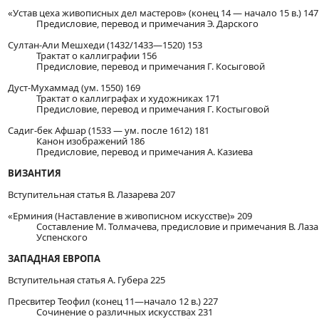
«Устав цеха живописных дел мастеров» (конец 14 — начало 15 в.) 147
Предисловие, перевод и примечания Э. Дарского
Султан-Али Мешхеди (1432/1433—1520) 153
Трактат о каллиграфии 156
Предисловие, перевод и примечания Г. Косыговой
Дуст-Мухаммад (ум. 1550) 169
Трактат о каллиграфах и художниках 171
Предисловие, перевод и примечания Г. Костыговой
Садиг-бек Афшар (1533 — ум. после 1612) 181
Канон изображений 186
Предисловие, перевод и примечания А. Казиева
ВИЗАНТИЯ
Вступительная статья В. Лазарева 207
«Ерминия (Наставление в живописном искусстве)» 209
Составление М. Толмачева, предисловие и примечания В. Лаза
Успенского
ЗАПАДНАЯ ЕВРОПА
Вступительная статья А. Губера 225
Пресвитер Теофил (конец 11—начало 12 в.) 227
Сочинение о различных искусствах 231