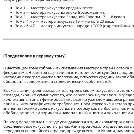
Том 1 — мастера искусства средних веков.
Том 2 — мастера искусства эпохи Возрождения.
Том 3 — мастера искусства Западной Европы 17—18 веков.
Томы 4 и 5 — мастера искусства 19 — начала 20 века.
Томы 6 и 7 — мастера искусства народов СССР (с древнейших в
[Предисловие к первому тому]
В настоящем томе собраны высказывания мастеров стран Востока и
феодализма. Несмотря на различные исторические судьбы народов,
наследие и географическое положение, искусство средних веков об
общностью содержания и стилистических особенностей.
Высказывания средневековых мастеров о своем искусстве не столь
взгляды, сколько суммируют то, что сложилось и устоялось в среде
коллективный опыт фиксировал письменно уже сложившиеся ранее
приемы, иконографические требования. Средневековые мастера пр
значение технике своего искусства, и поэтому как на Востоке, так и 
обобщают опыт, эмпирически накопленный многими поколениями 
Период феодализма не везде укладывается в одинаковые хронолог
Средневековое искусство в странах Азии продолжало существовать и 
передовых европейских странах, прежде всего — в Италии, начали 