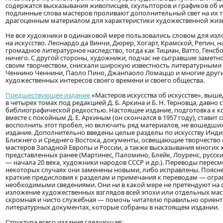
содержатся высказывания живописцев, скульпторов и графиков об ис
подлинные слова мастеров проливают дополнительный свет на их т
драгоценным материалом для характеристики художественной жизни
Не все художники в одинаковой мере пользовались словом для изл
на искусство. Леонардо да Винчи, Дюрер, Хогарт, Крамской, Репин, 
громадное литературное наследство, тогда как Тициан, Ватто, Генс
ничего. С другой стороны, художники, подчас не сыгравшие заметно
своим творчеством, снискали широкую известность литературными
Ченнино Ченнини, Паоло Пино, Джанпаоло Ломаццо и многие другие
художественных интересов своего времени и своего общества.
Предшествующее издание
«Мастеров искусства об искусстве», выш
в четырех томах под редакцией Д. Б. Аркина и Б. Н. Терновца, давно 
библиографической редкостью. Настоящее издание, подготовка к 
вместе с покойным Д. Е. Аркиным (он скончался в 1957 году), ставит
восполнить этот пробел, но включить ряд материалов, не вошедш
издание. Дополнительно введены целые разделы по искусству Индии
Ближнего и Среднего Востока, документы, освещающие творчество
мастеров Западной Европы и России, а также высказывания многих 
представленных ранее (Мартинес, Паломино, Блейк, Лоуренс, русск
— начала 20 века, художники народов СССР и др.). Переводы пересм
некоторых случаях они заменены новыми, либо исправлены. Поясне
краткие предисловия к разделам и примечания к переводам — огр
необходимыми сведениями. Они ни в какой мере не претендуют на 
изложение художественных взглядов всей эпохи или отдельных маст
скромная и чисто служебная — помочь читателю правильно ориенти
литературных документах, которые собраны в настоящем издании.
Структура всего издания следующая: