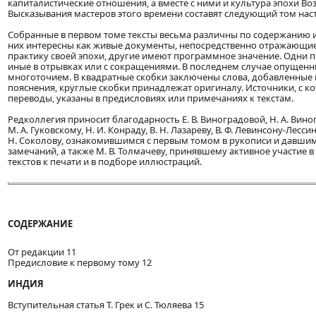
капиталистические отношения, а вместе с ними и культура эпохи Во
Высказывания мастеров этого времени составят следующий том нас
Собранные в первом томе тексты весьма различны по содержанию и
них интересны как живые документы, непосредственно отражающи
практику своей эпохи, другие имеют программное значение. Одни 
иные в отрывках или с сокращениями. В последнем случае опущен
многоточием. В квадратные скобки заключены слова, добавленные
пояснения, круглые скобки принадлежат оригиналу. Источники, с к
переводы, указаны в предисловиях или примечаниях к текстам.
Редколлегия приносит благодарность Е. В. Виноградовой, Н. А. Виног
М. А. Гуковскому, Н. И. Конраду, B. Н. Лазареву, В. Ф. Левинсону-Лессин
Н. Соколову, ознакомившимся с первым томом в рукописи и давшим
замечаний, а также М. В. Толмачеву, принявшему активное участие 
текстов к печати и в подборе иллюстраций.
СОДЕРЖАНИЕ
От редакции 11
Предисловие к первому тому 12
ИНДИЯ
Вступительная статья Т. Грек и С. Тюляева 15