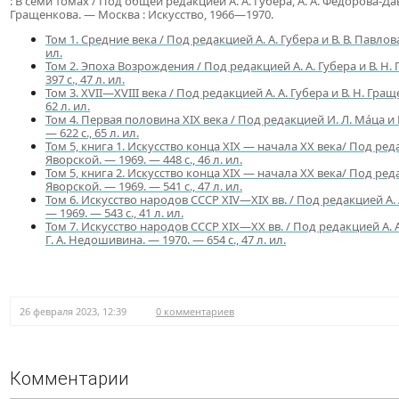
: В семи томах / Под общей редакцией А. А. Губера, А. А. Федорова-Давы
Гращенкова. — Москва : Искусство, 1966—1970.
Том 1. Средние века / Под редакцией А. А. Губера и В. В. Павлова.
ил.
Том 2. Эпоха Возрождения / Под редакцией А. А. Губера и В. Н.
397 с., 47 л. ил.
Том 3. XVII—XVIII века / Под редакцией А. А. Губера и В. Н. Гращ
62 л. ил.
Том 4. Первая половина XIX века / Под редакцией И. Л. Ма́ца и 
— 622 с., 65 л. ил.
Том 5, книга 1. Искусство конца XIX — начала XX века/ Под редак
Яворской. — 1969. — 448 с., 46 л. ил.
Том 5, книга 2. Искусство конца XIX — начала XX века/ Под редак
Яворской. — 1969. — 541 с., 47 л. ил.
Том 6. Искусство народов СССР XIV—XIX вв. / Под редакцией А
— 1969. — 543 с., 41 л. ил.
Том 7. Искусство народов СССР XIX—XX вв. / Под редакцией А.
Г. А. Недошивина. — 1970. — 654 с., 47 л. ил.
26 февраля 2023, 12:39
0 комментариев
Комментарии