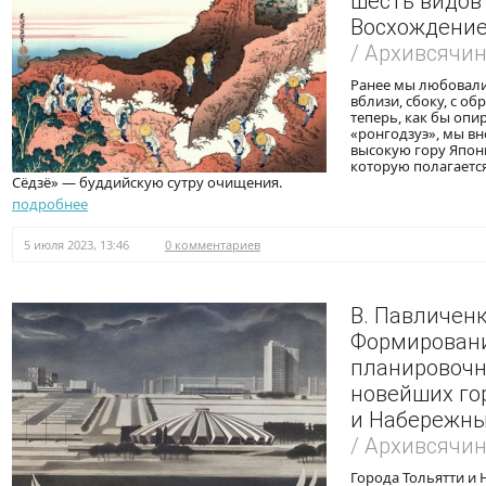
шесть видов 
Восхождение
/ Архивсячи
Ранее мы любовали
вблизи, сбоку, с об
теперь, как бы опи
«ронгодзуэ», мы в
высокую гору Япон
которую полагаетс
Сёдзё» — буддийскую сутру очищения.
подробнее
5 июля 2023, 13:46
0 комментариев
В. Павличенк
Формирован
планировочн
новейших го
и Набережн
/ Архивсячи
Города Тольятти и