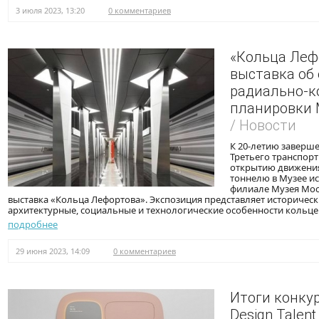
3 июля 2023, 13:20
0 комментариев
«Кольца Леф
выставка об
радиально-к
планировки
/ Новости
К 20-летию заверше
Третьего транспорт
открытию движени
тоннелю в Музее и
филиале Музея Мос
выставка «Кольца Лефортова». Экспозиция представляет историческ
архитектурные, социальные и технологические особенности кольце
подробнее
29 июня 2023, 14:09
0 комментариев
Итоги конкур
Design Talent 