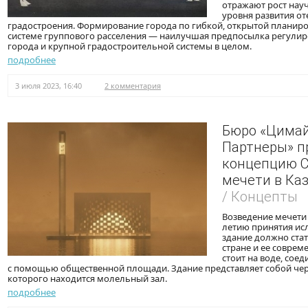
отражают рост нау
уровня развития от
градостроения. Формирование города по гибкой, открытой планиро
системе группового расселения — наилучшая предпосылка регулир
города и крупной градостроительной системы в целом.
подробнее
3 июля 2023, 16:40
2 комментария
Бюро «Цимай
Партнеры» п
концепцию 
мечети в Ка
/ Концепты
Возведение мечети 
летию принятия исл
здание должно ста
стране и ее совре
стоит на воде, сое
с помощью общественной площади. Здание представляет собой чер
которого находится молельный зал.
подробнее