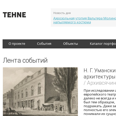
Новость дня
Аэрозольная утопия Вальтера Молин
напыляемого костюма
О проекте
События
Объекты
Каталог портф
Лента событий
Н. Г. Уманск
архитектуры
/ Архивсячи
При исследовании 
европейского театр
далеко не всегда и
был тем образцом,
подражать. Даже з
полностью его элем
понимали их сущнос