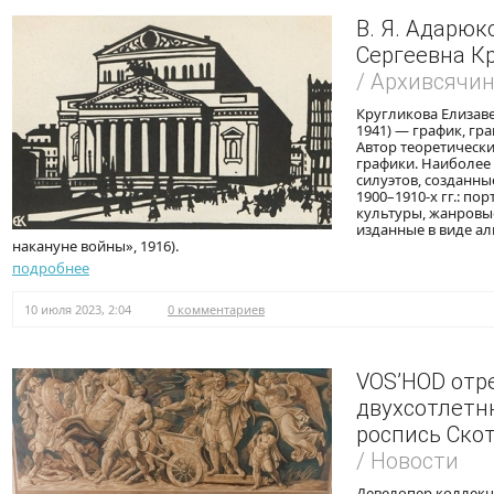
В. Я. Адарюк
Сергеевна Кр
/ Архивсячи
Кругликова Елизаве
1941) — график, гра
Автор теоретически
графики. Наиболее 
силуэтов, созданны
1900–1910-х гг.: по
культуры, жанровые
изданные в виде а
накануне войны», 1916).
подробнее
10 июля 2023, 2:04
0 комментариев
VOS’HOD отр
двухсотлетн
роспись Ско
/ Новости
Девелопер коллек