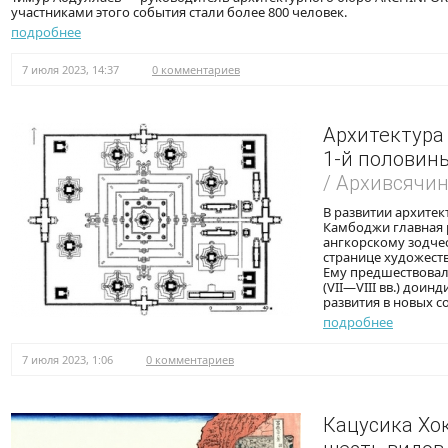
участниками этого события стали более 800 человек.
подробнее
7 июля 2023, 14:37
0 комментариев
Архитектура
1-й половины
/ Архивсячи
В развитии архите
Камбоджи главная
ангкорскому зодче
странице художест
Ему предшествовал
(VII—VIII вв.) доин
развития в новых с
подробнее
7 июля 2023, 1:06
0 комментариев
Кацусика Хо