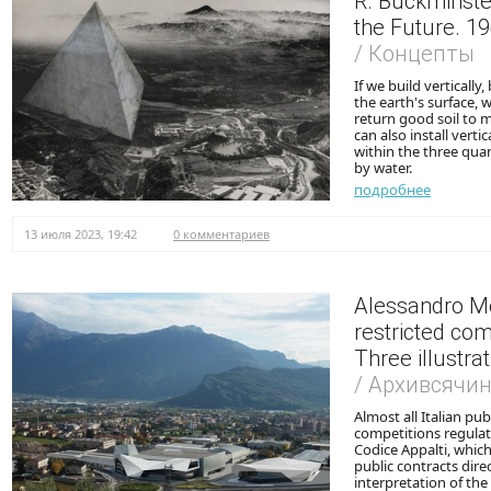
R. Buckminster
the Future. 1
/ Концепты
If we build vertically
the earth's surface, 
return good soil to 
can also install vert
within the three quar
by water.
подробнее
13 июля 2023, 19:42
0 комментариев
Alessandro Mel
restricted com
Three illustra
/ Архивсячи
Almost all Italian pu
competitions regulat
Codice Appalti, which
public contracts dire
interpretation of the