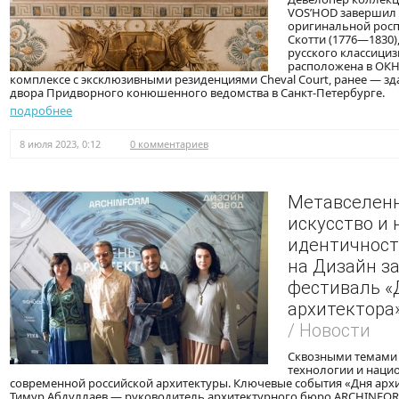
VOS’HOD завершил
оригинальной росп
Скотти (1776—1830)
русского классициз
расположена в ОКН 
комплексе с эксклюзивными резиденциями Cheval Court, ранее — з
двора Придворного конюшенного ведомства в Санкт-Петербурге.
подробнее
8 июля 2023, 0:12
0 комментариев
Метавселенн
искусство и
идентичност
на Дизайн з
фестиваль «
архитектора
/ Новости
Сквозными темами 
технологии и наци
современной российской архитектуры. Ключевые события «Дня арх
Тимур Абдуллаев — руководитель архитектурного бюро ARCHINFORM