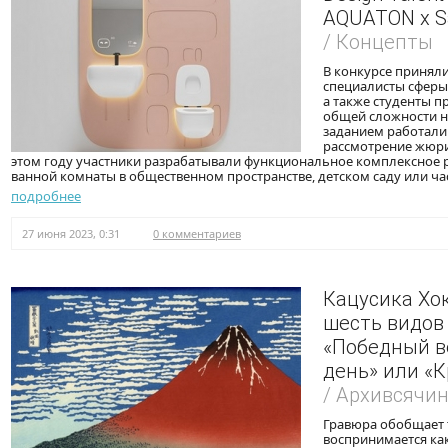
AQUATON x Sa
/ Концепты
В конкурсе принял
специалисты сферы
а также студенты п
общей сложности 
заданием работали 
рассмотрение жюри 
этом году участники разрабатывали функциональное комплексное 
ванной комнаты в общественном пространстве, детском саду или ча
подробнее
27 июня 2023, 0:31
0 комментариев
Кацусика Хо
шесть видов 
«Победный в
день» или «
/ Архивсячи
Гравюра обобщает т
воспринимается ка