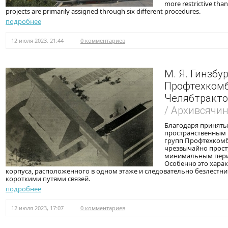
more restrictive than
projects are primarily assigned through six different procedures.
подробнее
12 июля 2023, 21:44
0 комментариев
М. Я. Гинзбу
Профтехком
Челябтракто
/ Архивсячи
Благодаря приняты
пространственным 
групп Профтехком
чрезвычайно прост
минимальным пери
Особенно это хара
корпуса, расположенного в одном этаже и следовательно безлест
короткими путями связей.
подробнее
12 июля 2023, 17:07
0 комментариев