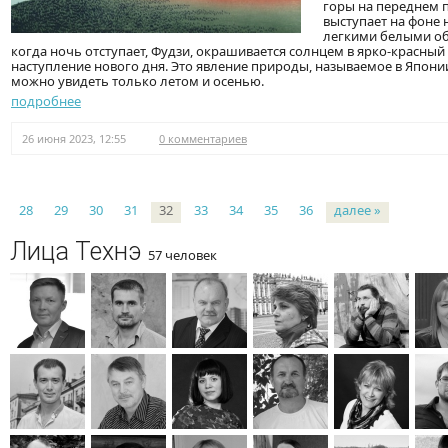
горы на переднем 
выступает на фоне 
легкими белыми об
когда ночь отступает, Фудзи, окрашивается солнцем в ярко-красный
наступление нового дня. Это явление природы, называемое в Япони
можно увидеть только летом и осенью.
подробнее
26 июня 2023, 12:55
0 комментариев
Страницы
28
29
30
31
32
33
34
35
36
далее »
Лица Технэ
57 человек