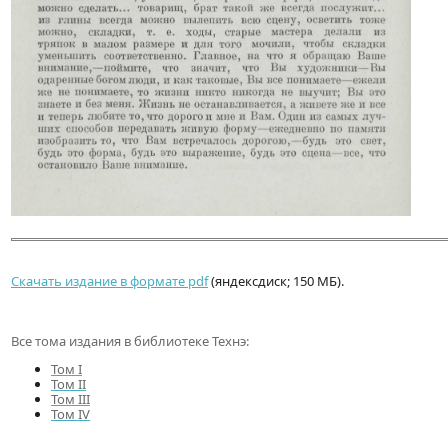
Скачать издание в формате pdf
(яндексдиск; 150 МБ).
Все тома издания в библиотеке Технэ:
Том I
Том II
Том III
Том IV