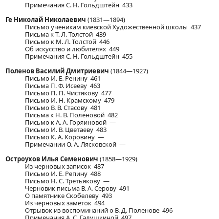
Примечания С. Н. Гольдштейн 433
Ге Николай Николаевич
(1831—1894)
Письмо ученикам киевской Художественной школы 437
Письма к Т. Л. Толстой 439
Письмо к М. Л. Толстой 446
Об искусство и любителях 449
Примечания С. Н. Гольдштейн 455
Поленов Василий Дмитриевич
(1844—1927)
Письмо И. Е. Ренину 461
Письма П. Ф. Исееву 463
Письмо П. П. Чистякову 477
Письмо И. Н. Крамскому 479
Письмо В. В. Стасову 481
Письма к Н. В. Поленовой 482
Письмо к А. А. Горяиновой —
Письмо И. В. Цветаеву 483
Письмо К. А. Коровину —
Примечании О. А. Лясковской —
Остроухов Илья Семенович
(1858—1929)
Из черновых записок 487
Письмо И. Е. Репину 488
Письмо Н. С. Третьякову —
Черновик письма В. А. Серову 491
О памятнике Скобелеву 493
Из черновых заметок 494
Отрывок из воспоминаний о В. Д. Поленове 496
Примечания А. С. Галушкиной 497