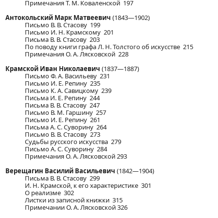
Примечания Т. М. Коваленской 197
Антокольский Марк Матвеевич
(1843—1902)
Письмо В. В. Стасову 199
Письмо И. Н. Крамскому 201
Письма В. В. Стасову 203
По поводу книги графа Л. Н. Толстого об искусстве 215
Примечания О. А. Лясковской 228
Крамской Иван Николаевич
(1837—1887)
Письмо Ф. А. Васильеву 231
Письмо И. Е. Репину 235
Письмо К. А. Савицкому 239
Письма И. Е. Репину 244
Письма В. В. Стасову 247
Письмо В. М. Гаршину 257
Письмо И. Е. Репину 261
Письма А. С. Суворину 264
Письмо В. В. Стасову 273
Судьбы русского искусства 279
Письмо А. С. Суворину 284
Примечания О. А. Лясковской 293
Верещагин Василий Васильевич
(1842—1904)
Письма В. В. Стасову 299
И. Н. Крамской, к его характеристике 301
О реализме 302
Листки из записной книжки 315
Примечании О. А. Лясковской 326