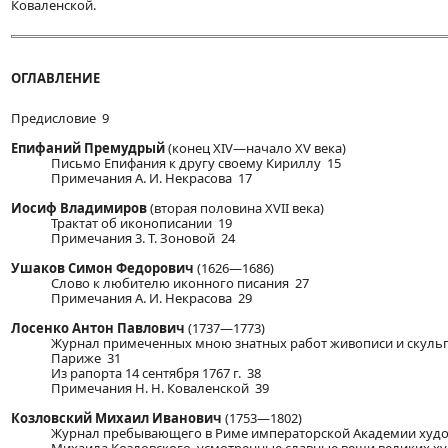
Коваленской.
ОГЛАВЛЕНИЕ
Предисловие 9
Епифаний Премудрый
(конец XIV—начало XV века)
Письмо Епифания к другу своему Кириллу 15
Примечания А. И. Некрасова 17
Иосиф Владимиров
(вторая половина XVII века)
Трактат об иконописании 19
Примечания 3. Т. Зоновой 24
Ушаков Симон Федорович
(1626—1686)
Слово к любителю иконного писания 27
Примечания А. И. Некрасова 29
Лосенко Антон Павлович
(1737—1773)
Журнал примеченных мною знатных работ живописи и скульп
Париже 31
Из рапорта 14 сентября 1767 г. 38
Примечания Н. Н. Коваленской 39
Козловский Михаил Иванович
(1753—1802)
Журнал пребывающего в Риме императорской Академии худо