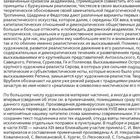
захваченный кризисом академизма, стремящийся совместить его н
принципы с буржуазным реализмом, Чистяков в своих высказывания
теоретическое обоснование своей замечательной педагогической п
Тропинина, Щедрина и Федотова дают различные варианты первых 
реалистического искусства, которое далее, с середины XIX века, в ме
капиталистических отношений и демократических общественных дв
больше и больше оттеснять и побеждать дворянский академизм. У
историческое, социальное и художественное значение этого реалист
важность для нас, мы уделили ему наибольшее место и внимание ка
так и по обилию именно реалистических их высказываний. Помим
художников, развитое реалистическое движение в его различных, 
содержательных и демократических течениях и разветвлениях пред
высказываниями его крупнейших представителей: Антокольского, К
Савицкого, Репина, Сурикова, Ге и Поленова. Высказываниями Остр
крупного художника-реалиста Серова, в которых уже сильнее ощуща
эстетические и субъективистические ноты, которые можно было уло
высказываниях Репина, замыкается круг художников-реалистов. Тво
Врубеля обозначают на деле уже резкий разрыв с традициями реализ
зачастую во имя нового «реализма» в символико-мистическом его 
По большому числу художников материал частично, а иногда и цел
впервые (сведения об этом см. в примечаниях, помещаемых сразу 
данного художника). Произведения древнерусских художников даю
сделанных переводах; в высказываниях художников XVIII века неко
и непонятные нашему читателю слова заменены современными. У о
сохранен текст подлинника или тех изданий, откуда взяты печатаемы
исключением отдельных поправок в пунктуации. В подборе и реда
в части XVIII — начала XIX века ближайшее участие приняла С. И. В
материалов и составление примечаний произведены А. И. Некрасовым
Коваленской, С. Великановой, Е. Хургес, О. Лясковской, С. Гольдштейн