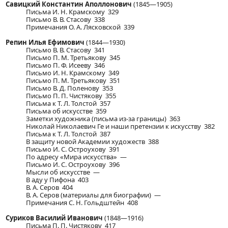
Савицкий Константин Аполлонович
(1845—1905)
Письма И. Н. Крамскому 329
Письмо В. В. Стасову 338
Примечания О. А. Лясковской 339
Репин Илья Ефимович
(1844—1930)
Письмо В. В. Стасову 341
Письмо П. М. Третьякову 345
Письмо П. Ф. Исееву 346
Письмо И. Н. Крамскому 349
Письмо П. М. Третьякову 351
Письмо В. Д. Поленову 353
Письмо П. П. Чистякову 355
Письма к Т. Л. Толстой 357
Письма об искусстве 359
Заметки художника (письма из-за границы) 363
Николай Николаевич Ге и наши претензии к искусству 382
Письма к Т. Л. Толстой 387
В защиту новой Академии художеств 388
Письмо И. С. Остроухову 391
По адресу «Мира искусства» —
Письмо И. С. Остроухову 396
Мысли об искусстве —
В аду у Пифона 403
В. А. Серов 404
В. А. Серов (материалы для биографии) —
Примечания С. Н. Гольдштейн 408
Суриков Василий Иванович
(1848—1916)
Письма П. П. Чистякову 417