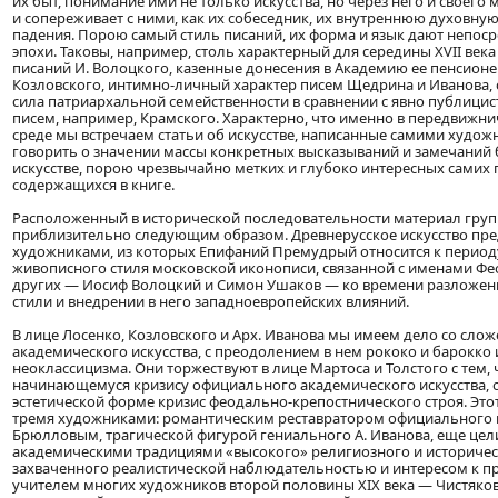
их быт, понимание ими не только искусства, но через него и своего 
и сопереживает с ними, как их собеседник, их внутреннюю духовную
падения. Порою самый стиль писаний, их форма и язык дают непо
эпохи. Таковы, например, столь характерный для середины XVII век
писаний И. Волоцкого, казенные донесения в Академию ее пенсионе
Козловского, интимно-личный характер писем Щедрина и Иванова,
сила патриархальной семейственности в сравнении с явно публицис
писем, например, Крамского. Характерно, что именно в передвижни
среде мы встречаем статьи об искусстве, написанные самими худож
говорить о значении массы конкретных высказываний и замечаний
искусстве, порою чрезвычайно метких и глубоко интересных самих п
содержащихся в книге.
Расположенный в исторической последовательности материал груп
приблизительно следующим образом. Древнерусское искусство пре
художниками, из которых Епифаний Премудрый относится к период
живописного стиля московской иконописи, связанной с именами Фео
других — Иосиф Волоцкий и Симон Ушаков — ко времени разложен
стили и внедрении в него западноевропейских влияний.
В лице Лосенко, Козловского и Арх. Иванова мы имеем дело со сло
академического искусства, с преодолением в нем рококо и барокко
неоклассицизма. Они торжествуют в лице Мартоса и Толстого с тем,
начинающемуся кризису официального академического искусства,
эстетической форме кризис феодально-крепостнического строя. Это
тремя художниками: романтическим реставратором официального и
Брюлловым, трагической фигурой гениального А. Иванова, еще цел
академическими традициями «высокого» религиозного и историчес
захваченного реалистической наблюдательностью и интересом к при
учителем многих художников второй половины XIX века — Чистяко