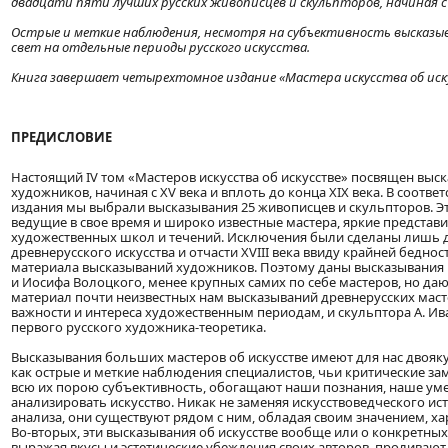
двадцати пяти лучших русских живописцев и скульпторов, начиная с XV
Острые и меткие наблюдения, несмотря на субъективность высказы
свет на отдельные периоды русского искусства.
Книга завершает четырехтомное издание «Мастера искусства об иск
ПРЕДИСЛОВИЕ
Настоящий IV том «Мастеров искусства об искусстве» посвящен выс
художников, начиная с XV века и вплоть до конца XIX века. В соотв
издания мы выбрали высказывания 25 живописцев и скульпторов. Э
ведущие в свое время и широко известные мастера, яркие представи
художественных школ и течений. Исключения были сделаны лишь 
древнерусского искусства и отчасти XVIII века ввиду крайней бедно
материала высказываний художников. Поэтому даны высказывания
и Иосифа Волоцкого, менее крупных самих по себе мастеров, но д
материал почти неизвестных нам высказываний древнерусских мас
важности и интереса художественным периодам, и скульптора А. Ива
первого русского художника-теоретика.
Высказывания больших мастеров об искусстве имеют для нас двояку
как острые и меткие наблюдения специалистов, чьи критические за
всю их порою субъективность, обогащают наши познания, наше ум
анализировать искусство. Никак не заменяя искусствоведческого и
анализа, они существуют рядом с ним, обладая своим значением, х
Во-вторых, эти высказывания об искусстве вообще или о конкретных
выражая вкусы и эстетические убеждения своих авторов, проливают с