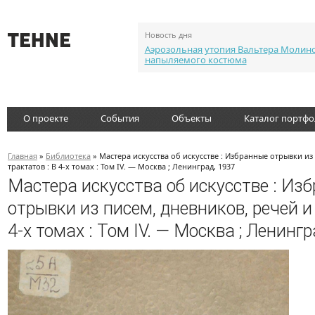
Новость дня
Аэрозольная утопия Вальтера Молин
напыляемого костюма
О проекте
События
Объекты
Каталог портф
Главная
»
Библиотека
» Мастера искусства об искусстве : Избранные отрывки из
трактатов : В 4-х томах : Том IV. — Москва ; Ленинград, 1937
Мастера искусства об искусстве : Из
отрывки из писем, дневников, речей и 
4-х томах : Том IV. — Москва ; Ленингр