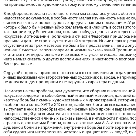
на принадлежность художника к тому или иному стилю или течению
В подборе материала настоящего тома мы старались учесть оба эти
недостаток документов, в особенности малая изученность наших х
ставил известные, порою суровые пределы нашим пожеланиям. У р
которых было бы чрезвычайно желательно включить в состав этого 
как, например, у Венецианова, сколько-нибудь ценных и интересны
искусстве. В отношении Тропинина и отчасти Федотова пришлось не
правила и дать не строго аутентичный материал. Иначе первые реа
отсутствии этих трех мастеров, не были бы представлены, чего допу
нельзя. К счастью, записи современниками высказываний Тропинин
считаться почти дословными и во всяком случае не искажающими су
чего нельзя сказать о других воспоминаниях, в частности о воспоми
Венециановым.
С другой стороны, пришлось отказаться от включения иногда чрез
живых высказываний второстепенных художников, вроде, например,
не допускать диспропорции и не нарушать характера издания.
Несмотря на эти пробелы, нам думается, что сборник высказываний
искусстве содержит в себе обильный и ценный материал, дающий 
картину борьбы и смены художественных мировоззрений. История ру
особенности конца XVIII и XIX веков, наиболее богатая высказыван
выступает в них в своеобразной, но чрезвычайно яркой и выразите
раскрывающей для внимательного читателя многие новые стороны 
непосредственности личных высказываний, в интимности писем, п
страстных, как письма Репина, полных, как письма А. А. Иванова или
душевной боли и напряжения, внутренней борьбы противоречий н
себя художника-интеллигента, читатель ощущает живых людей, их 