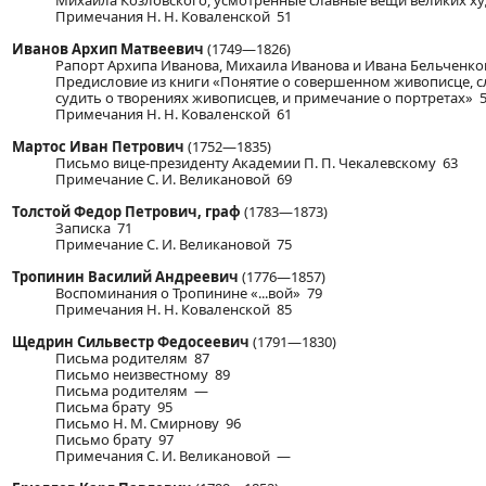
Михаила Козловского, усмотренные славные вещи великих х
Примечания Н. Н. Коваленской 51
Иванов Архип Матвеевич
(1749—1826)
Рапорт Архипа Иванова, Михаила Иванова и Ивана Бельченко
Предисловие из книги «Понятие о совершенном живописце, 
судить о творениях живописцев, и примечание о портретах» 
Примечания Н. Н. Коваленской 61
Мартос Иван Петрович
(1752—1835)
Письмо вице-президенту Академии П. П. Чекалевскому 63
Примечание С. И. Великановой 69
Толстой Федор Петрович, граф
(1783—1873)
Записка 71
Примечание С. И. Великановой 75
Тропинин Василий Андреевич
(1776—1857)
Воспоминания о Тропинине «...вой» 79
Примечания Н. Н. Коваленской 85
Щедрин Сильвестр Федосеевич
(1791—1830)
Письма родителям 87
Письмо неизвестному 89
Письма родителям —
Письма брату 95
Письмо Н. М. Смирнову 96
Письмо брату 97
Примечания С. И. Великановой —