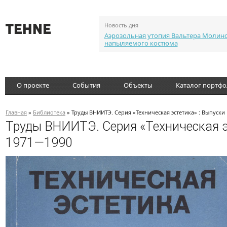
Новость дня
Аэрозольная утопия Вальтера Молин
напыляемого костюма
О проекте
События
Объекты
Каталог портф
Главная
»
Библиотека
» Труды ВНИИТЭ. Серия «Техническая эстетика» : Выпуски
Труды ВНИИТЭ. Серия «Техническая э
1971—1990