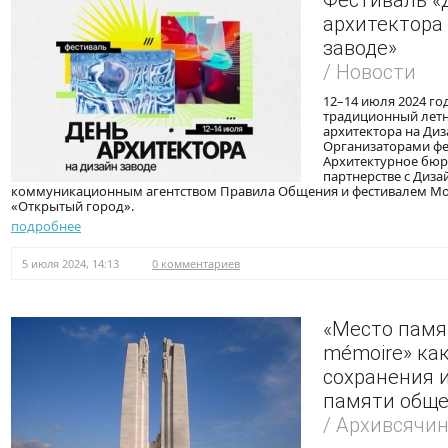
Фестиваль «
архитектора
заводе»
/ Новости
12–14 июля 2024 го
традиционный летн
архитектора на Диз
Организаторами фе
Архитектурное бю
партнерстве с Диза
коммуникационным агентством Правила Общения и фестивалем М
«Открытый город».
подробнее
5 июля 2024, 14:13
0 комментариев
«Место памят
mémoire» ка
сохранения 
памяти обще
/ Архивсячи