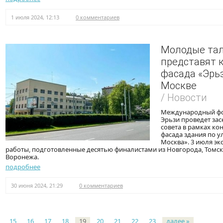
1 июля 2024, 12:13
0 комментариев
Молодые та
представят 
фасада «Эрь
Москве
/ Новости
Международный фон
Эрьзи проведет зас
совета в рамках ко
фасада здания по ул.
Москва». 3 июля э
работы, подготовленные десятью финалистами из Новгорода, Томска
Воронежа.
подробнее
30 июня 2024, 21:29
0 комментариев
Страницы
15
16
17
18
19
20
21
22
23
далее »