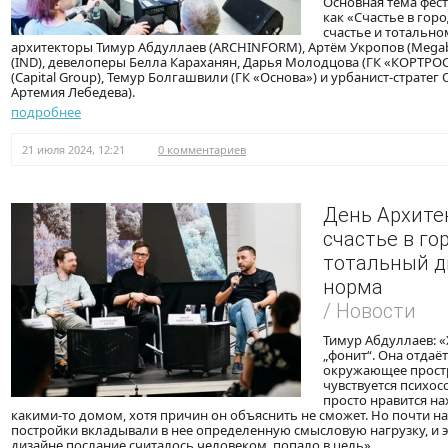
Основная тема фес
как «Счастье в горо
счастье и тотальн
архитекторы Тимур Абдуллаев (ARCHINFORM), Артём Укропов (Mega
(IND), девелоперы Белла Караханян, Дарья Молодцова (ГК «КОРТРОС
(Capital Group), Темур Болгашвили (ГК «Основа») и урбанист-стратег
Артемия Лебедева).
подробнее
21 июля 2024, 12:21
0 комментариев
День Архитек
счастье в го
тотальный д
норма
/ Новости
Тимур Абдуллаев: 
„фонит“. Она отдаёт
окружающее простр
чувствуется психос
просто нравится на
какими-то домом, хотя причин он объяснить не сможет. Но почти н
постройки вкладывали в нее определенную смысловую нагрузку, и 
дизайне послание считалось человеком, попало в цель».