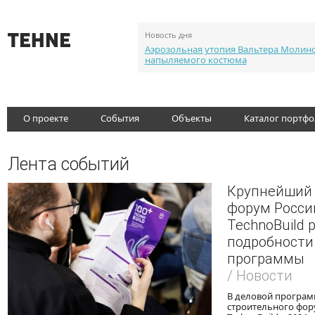
Новость дня
Аэрозольная утопия Вальтера Молин
напыляемого костюма
О проекте
События
Объекты
Каталог портф
Лента событий
Крупнейший
форум Росси
TechnoBuild 
подробности
программы
/ Новости
В деловой програ
строительного фору