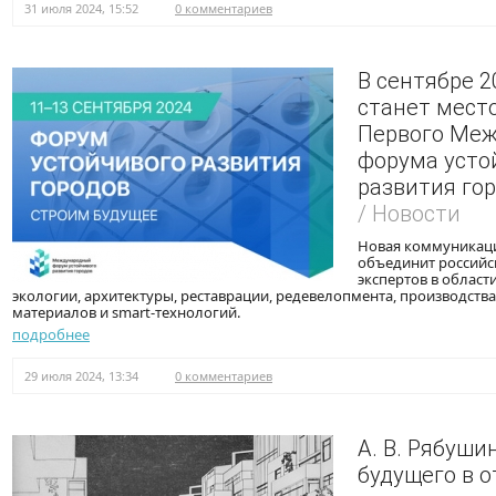
31 июля 2024, 15:52
0 комментариев
В сентябре 2
станет мест
Первого Меж
форума усто
развития го
/ Новости
Новая коммуникац
объединит россий
экспертов в област
экологии, архитектуры, реставрации, редевелопмента, производств
материалов и smart-технологий.
подробнее
29 июля 2024, 13:34
0 комментариев
А. В. Рябуш
будущего в 