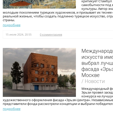
критикует Стамбул
самобытности под 
культуры. Автор зн
молодым поколением турецких художников, и призывает их теснее с
реальной жизнью, чтобы создать подлинно турецкое искусство, о
страны.
подробнее
15 июля 2024, 20:55
0 комментариев
Международ
искусств име
выбрал лучш
фасада «Эрь
Москве
/ Новости
Международный фон
Эрьзи провел засед
конкурса на лучшу
художественного оформления фасада «Эрьзя-Центра». Независимые 
представители фонда рассмотрели концепции и выбрали победител
подробнее