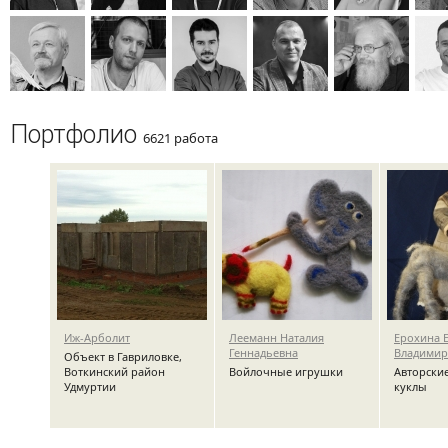
Портфолио
6621 работа
Иж-Арболит
Лееманн Наталия
Ерохина 
Геннадьевна
Владимир
Объект в Гавриловке,
Воткинский район
Войлочные игрушки
Авторски
Удмуртии
куклы