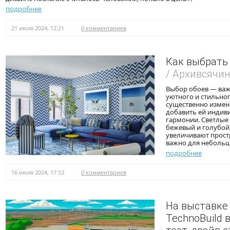
подробнее
21 июля 2024, 12:21
0 комментариев
Как выбрать 
/ Архивсячи
Выбор обоев — важ
уютного и стильног
существенно измен
добавить ей индив
гармонии. Светлые 
бежевый и голубой
увеличивают прост
важно для неболь
подробнее
16 июля 2024, 17:53
0 комментариев
На выставке
TechnoBuild 