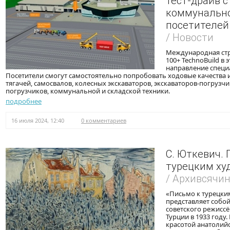
тест-драйв 
коммунально
посетителей
/ Новости
Международная стр
100+ TechnoBuild в
направление специ
Посетители смогут самостоятельно попробовать ходовые качества 
тягачей, самосвалов, колесных экскаваторов, экскаваторов-погрузч
погрузчиков, коммунальной и складской техники.
подробнее
16 июля 2024, 12:40
0 комментариев
С. Юткевич. 
турецким х
/ Архивсячи
«Письмо к турецк
представляет собо
советского режиссё
Турции в 1933 году
красотой анатолийс