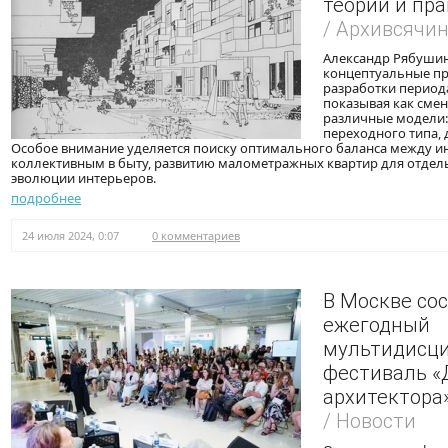
теории и пр
/ Архивсячи
Александр Рябушин
концептуальные пр
разработки период
показывая как смен
различные модели:
переходного типа,
Особое внимание уделяется поиску оптимального баланса между 
коллективным в быту, развитию малометражных квартир для отдель
эволюции интерьеров.
подробнее
24 июля 2024, 0:07
0 комментариев
В Москве со
ежегодный
мультидисц
фестиваль «
архитектора
/ Новости