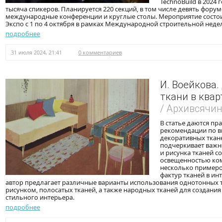
TechnoBuild в 2024
тысяча спикеров. Планируется 220 секций, в том числе девять форум
международные конференции и круглые столы. Мероприятие состои
Экспо с 1 по 4 октября в рамках Международной строительной неде
подробнее
31 июля 2024, 21:41
0 комментариев
И. Воейкова
ткани в квар
/ Архивсячи
В статье даются пр
рекомендации по в
декоративных ткане
подчеркивает важн
и рисунка тканей с
освещенностью ком
несколько примеро
фактур тканей в инт
автор предлагает различные варианты использования однотонных тк
рисунком, полосатых тканей, а также народных тканей для создани
стильного интерьера.
подробнее