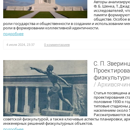
Авторы анализирую
Ф. Б. Шенка, Т. Джад
исследователей, чт
памяти формируютс
обществе. Особое 
роли государства и общественности в создании и использовании мес
роли в формировании коллективной идентичности.
подробнее
4 июля 2024, 23:37
0 комментариев
С. П. Зверин
Проектирова
физкультурн
/ Архивсячи
Статья посвящена 
проектирования ста
половине 1930-х го
типовые стадионы 
населением около 5
Рассматриваются з
советской физкультурой, а также ключевые аспекты планировки, ар
инженерных решений физкультурных объектов.
подробнее