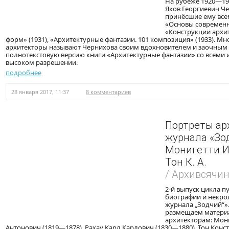
На рубеже 1920—19
Яков Георгиевич Че
принёсшие ему все
«Основы современно
«Конструкции архи
форм» (1931), «Архитектурные фантазии. 101 композиция» (1933). М
архитекторы называют Чернихова своим вдохновителем и заочным
полнотекстовую версию книги «Архитектурные фантазии» со всеми
высоком разрешении.
подробнее
28 января 2017, 11:37
8 комментариев
Портреты ар
журнала «Зод
Монигетти И. 
Тон К. А.
/ Архивсячи
2-й выпуск цикла 
биографии и некро
журнала „Зодчий“».
размещаем матери
архитекторам: Мон
Антонович (1819—1878), Рахау Карл Карлович (1830—1880), Тон Конс