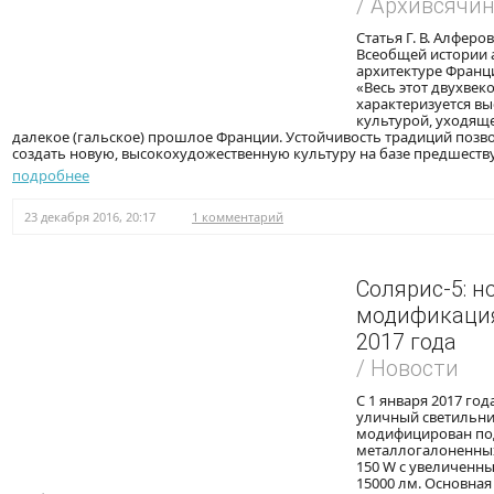
/ Архивсячи
Статья Г. В. Алферо
Всеобщей истории а
архитектуре Франци
«Весь этот двухвек
характеризуется в
культурой, уходящ
далекое (гальское) прошлое Франции. Устойчивость традиций поз
создать новую, высокохудожественную культуру на базе предшеств
подробнее
23 декабря 2016, 20:17
1 комментарий
Солярис-5: н
модификация
2017 года
/ Новости
С 1 января 2017 го
уличный светильни
модифицирован по
металлогалоненных
150 W с увеличенн
15000 лм. Основная