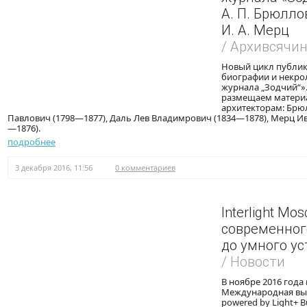
А. П. Брюллов
И. А. Мерц
/ Архивсячи
Новый цикл публик
биографии и некро
журнала „Зодчий“».
размещаем матери
архитекторам: Брю
Павлович (1798—1877), Даль Лев Владимрович (1834—1878), Мерц И
—1876).
подробнее
3 декабря 2016, 11:56
0 комментариев
Interlight Mo
современног
до умного у
/ Новости
В ноябре 2016 года
Международная выст
powered by Light+ 