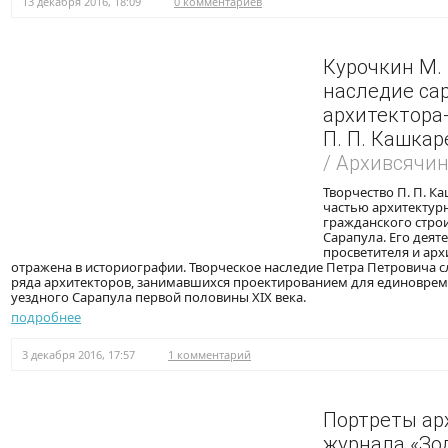
13 декабря 2016, 18:09
0 комментариев
Курочкин М. 
наследие са
архитектора
П. П. Кашкар
/ Архивсячи
Творчество П. П. К
частью архитектурн
гражданского стро
Сарапула. Его деят
просветителя и арх
отражена в историографии. Творческое наследие Петра Петровича с
ряда архитекторов, занимавшихся проектированием для единоврем
уездного Сарапула первой половины XIX века.
подробнее
3 декабря 2016, 17:57
1 комментарий
Портреты ар
журнала «Зод