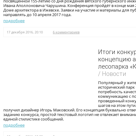
посвященной 155-летию со дня рождения вятского губернского инж
Ивана Аполлоновича Чарушина. Конференция пройдёт в конце мая 20
Доме архитектора в Ижевске. Заявки на участие и материалы для п
направлять до 10 апреля 2017 года.
подробнее
17 декабря 2016, 20:10
6 комментариев
Итоги конку
концепцию 
лесопарка «
/ Новости
Популярный у жит
исторический парк
потребность качес
коммуникацию с по
проведенный конку
шагов на этом пут
получил дизайнер Игорь Маковский. Его концепция буквально отве
заданию конкурса, простой текстовый логотип не отвлекает вниман
единой стилистике сообщений.
подробнее