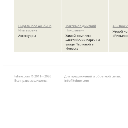
Сыртланова Альбина
Максимов Дмитрий
АС-Проек
Ильгамовна
Николаевич
Жилой ко
Аксессуары
Жилой комплекс
«Ривьера
«Английский парк» на
улице Парковой в
Ижевске
tehne.com © 2011—2026
Для предложений и обратной связи:
Все права защищены.
info@tehne.com
Чураков Григорий
Казаринова Ирина
Бокренёв
Александрович
Николаевна
Анна
Частные интерьеры:
Детский парк в Воткинске
Идеи дек
дизайн-проект, мебель,
декор, световые