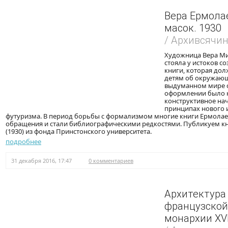
Вера Ермола
масок. 1930
/ Архивсячи
Художница Вера М
стояла у истоков с
книги, которая дол
детям об окружающ
выдуманном мире с
оформлении было н
конструктивное нач
принципах нового 
футуризма. В период борьбы с формализмом многие книги Ермолае
обращения и стали библиографическими редкостями. Публикуем кн
(1930) из фонда Принстонского университета.
подробнее
31 декабря 2016, 17:47
0 комментариев
Архитектура
французской
монархии XVII