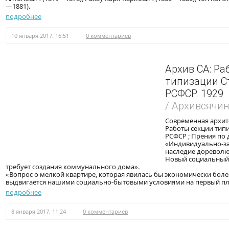
—1881).
подробнее
10 января 2017, 16:51
0 комментариев
Архив СА: Ра
типизации С
РСФСР. 1929
/ Архивсячи
Современная архите
Работы секции тип
РСФСР ; Прения по д
«Индивидуально-за
наследие доревол
Новый социальный
требует создания коммунального дома».
«Вопрос о мелкой квартире, которая явилась бы экономически боле
выдвигается нашими социально-бытовыми условиями на первый пл
подробнее
8 января 2017, 11:24
0 комментариев