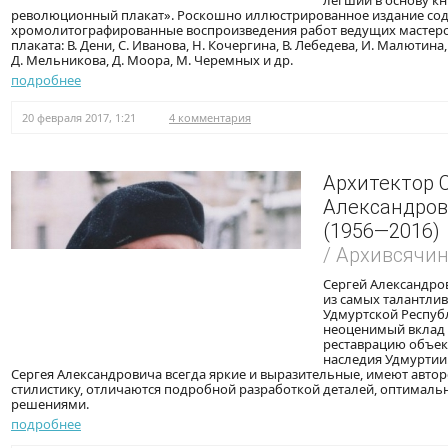
легший в основу кн
революционный плакат». Роскошно иллюстрированное издание со
хромолитографированные воспроизведения работ ведущих мастеро
плаката: В. Дени, С. Иванова, Н. Кочергина, В. Лебедева, И. Малютина,
Д. Мельникова, Д. Моора, М. Черемных и др.
подробнее
20 февраля 2017, 1:21
4 комментария
Архитектор 
Александров
(1956—2016)
/ Архивсячи
Сергей Александро
из самых талантли
Удмуртской Республ
неоценимый вклад 
реставрацию объек
наследия Удмуртии
Сергея Александровича всегда яркие и выразительные, имеют авт
стилистику, отличаются подробной разработкой деталей, оптимал
решениями.
подробнее