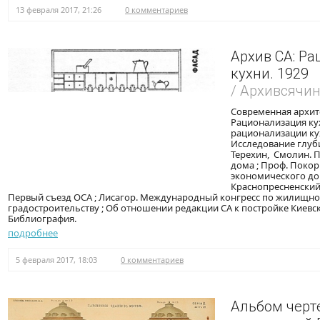
13 февраля 2017, 21:26
0 комментариев
Архив СА: Р
кухни. 1929
/ Архивсячи
Современная архите
Рационализация ку
рационализации кух
Исследование глуби
Терехин, Смолин. 
дома ; Проф. Поко
экономического дом
Краснопресненский
Первый съезд ОСА ; Лисагор. Международный конгресс по жилищно
градостроительству ; Об отношении редакции СА к постройке Киевск
Библиография.
подробнее
5 февраля 2017, 18:03
0 комментариев
Альбом черт