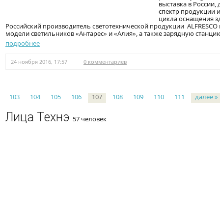
выставка в России
спектр продукции и
цикла оснащения з
Российский производитель светотехнической продукции ALFRESCO 
модели светильников «Антарес» и «Алия», а также зарядную станци
подробнее
24 ноября 2016, 17:57
0 комментариев
Страницы
103
104
105
106
107
108
109
110
111
далее »
Лица Технэ
57 человек