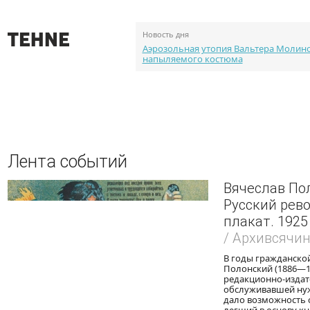
Новость дня
Аэрозольная утопия Вальтера Молин
напыляемого костюма
О проекте
События
Объекты
Каталог портф
Лента событий
Вячеслав По
Русский ре
плакат. 1925
/ Архивсячи
В годы гражданско
Полонский (1886—1
редакционно-издат
обслуживавшей нуж
дало возможность 