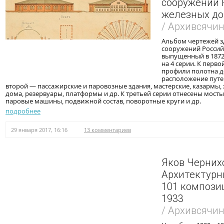
сооружений 
железных до
/ Архивсячи
Альбом чертежей з
сооружений Россий
выпущенный в 1872
на 4 серии. К перв
профили полотна д
расположение путей
второй — пассажирские и паровозные здания, мастерские, казармы
дома, резервуары, платформы и др. К третьей серии отнесены мосты
паровые машины, подвижной состав, поворотные круги и др.
подробнее
29 января 2017, 16:16
13 комментариев
Яков Черних
Архитектурн
101 композиц
1933
/ Архивсячи