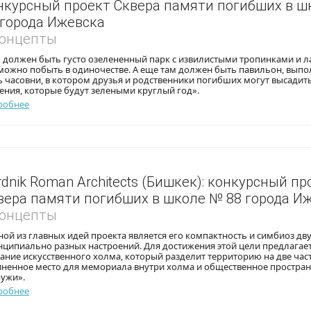
нкурсный проект Сквера памяти погибших в 
 города Ижевска
Концепты
 должен быть густо озелененный парк с извилистыми тропинками и л
 можно побыть в одиночестве. А еще там должен быть павильон, вы
 часовни, в котором друзья и родственники погибших могут высадит
ения, которые будут зелеными круглый год».
робнее
rdnik Roman Architects (Бишкек): конкурсный пр
вера памяти погибших в школе № 88 города И
Концепты
ой из главных идей проекта является его компактность и симбиоз дв
нципиально разных настроений. Для достижения этой цели предлагае
ание искусственного холма, который разделит территорию на две час
иненное место для мемориала внутри холма и общественное простран
ружи».
робнее