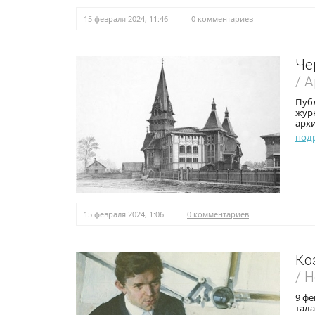
15 февраля 2024, 11:46
0 комментариев
Че
/ 
Публ
журн
архи
под
15 февраля 2024, 1:06
0 комментариев
Ко
/ 
9 фе
тал