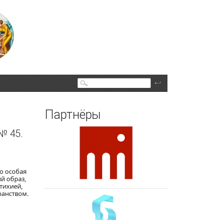
Поиск
Партнёры
№ 45.
но особая
й образ,
тихией,
ранством.