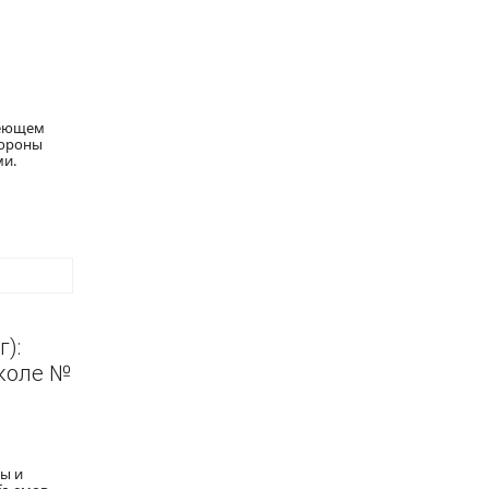
меющем
тороны
ми.
):
школе №
ы и