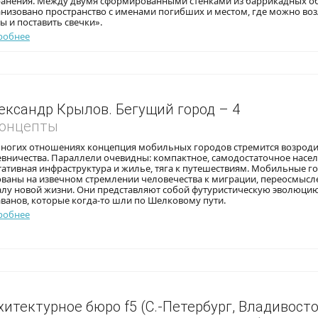
ранения. Между двумя сформированными стенками из баррикадных 
анизовано пространство с именами погибших и местом, где можно во
ы и поставить свечки».
робнее
ександр Крылов. Бегущий город – 4
Концепты
многих отношениях концепция мобильных городов стремится возроди
вничества. Параллели очевидны: компактное, самодостаточное насел
ативная инфраструктура и жилье, тяга к путешествиям. Мобильные г
ованы на извечном стремлении человечества к миграции, переосмысл
алу новой жизни. Они представляют собой футуристическую эволюци
ванов, которые когда-то шли по Шелковому пути.
робнее
хитектурное бюро f5 (С.-Петербург, Владивосто