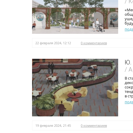
/ 
«Ме
общи
уше
буд
под
22 февраля 2024, 12:12
0 комментариев
Ю.
/ 
В ст
деко
сокр
тен
в ст
под
19 февраля 2024, 21:45
0 комментариев