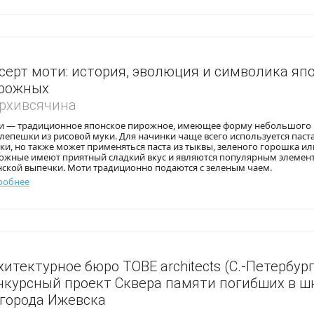
серт моти: история, эволюция и символика яп
рожных
Архивсячина
и — традиционное японское пирожное, имеющее форму небольшого
лепешки из рисовой муки. Для начинки чаще всего используется паста
ки, но также может применяться паста из тыквы, зеленого горошка ил
ожные имеют приятный сладкий вкус и являются популярным элемен
нской выпечки. Моти традиционно подаются с зеленым чаем.
робнее
хитектурное бюро TOBE architects (С.-Петербург
нкурсный проект Сквера памяти погибших в 
 города Ижевска