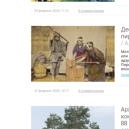
24 февраля 2024, 11:21
0 комментариев
Де
пи
/ 
Мот
или 
адзу
Пир
япо
под
22 февраля 2024, 14:17
0 комментариев
Ар
ко
88