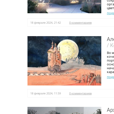
сох
орг
цвет
под
18 февраля 2024, 21:42
0 комментариев
Ал
/ 
Во 
коче
порт
осн
нач
кара
под
18 февраля 2024, 11:59
0 комментариев
Ар