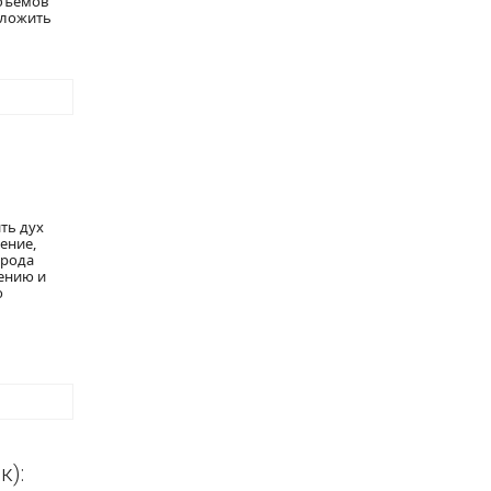
объемов
зложить
ть дух
ение,
орода
ению и
ю
к):