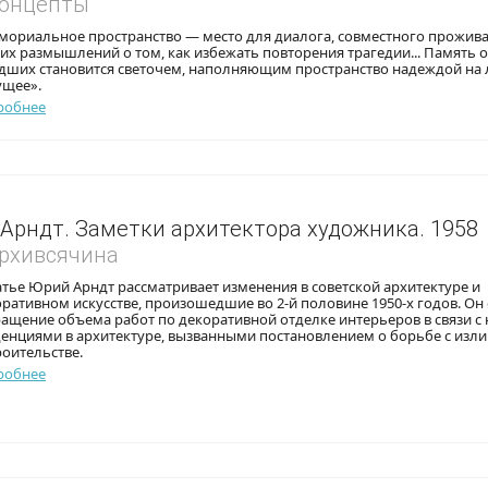
Концепты
мориальное пространство — место для диалога, совместного прожива
х размышлений о том, как избежать повторения трагедии... Память 
дших становится светочем, наполняющим пространство надеждой на
ущее».
робнее
 Арндт. Заметки архитектора художника. 1958
Архивсячина
атье Юрий Арндт рассматривает изменения в советской архитектуре и
ративном искусстве, произошедшие во 2-й половине 1950-х годов. Он
ащение объема работ по декоративной отделке интерьеров в связи с
денциями в архитектуре, вызванными постановлением о борьбе с изл
роительстве.
робнее