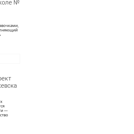
школе №
авочками,
полняющий
ь
оект
жевска
ух
тся
ти —
ство