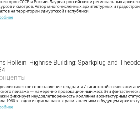
текторов СССР и России. Лауреат российских и региональных архите
курсов и смотров. Автор многочисленных архитектурных и градостро
ктов на территории Удмуртской Республики.
робнее
s Hollein. Highrise Building: Sparkplug and Theodol
64
Концепты
еалистическое сопоставление теодолита / гигантской свечи зажигани
ьского пейзажа — намеренно провокационный жест. Эти фантастическ
лажи фиксирует неудовлетворенность Холляйна архитектурным статус
ала 1960-х годов и приглашают к размышлениям о будущем архитекту
робнее