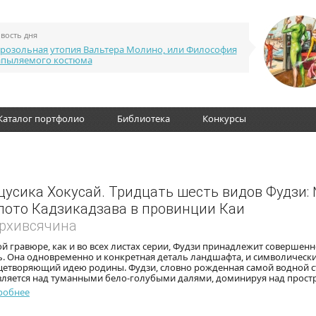
вость дня
розольная утопия Вальтера Молино, или Философия
апыляемого костюма
Каталог портфолио
Библиотека
Конкурсы
цусика Хокусай. Тридцать шесть видов Фудзи: 
лото Кадзикадзава в провинции Каи
Архивсячина
ой гравюре, как и во всех листах серии, Фудзи принадлежит совершен
. Она одновременно и конкретная деталь ландшафта, и символически
цетворяющий идею родины. Фудзи, словно рожденная самой водной с
вляется над туманными бело-голубыми далями, доминируя над прост
робнее