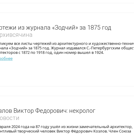
ртежи из журнала «Зодчий» за 1875 год
Архивсячина
икуем все листы чертежей из архитектурного и художественно-техни
ала «Зодчий» за 1875 год. Журнал издавался С.-Петербургским обще
текторов с 1872 по 1918 год, один номер вышел в 1924.
робнее
злов Виктор Федорович: некролог
Новости
враля 2024 года на 87 году ушёл из жизни замечательный архитектор,
антливый творческий человек Виктор Фёдорович Козлов. Член Союза