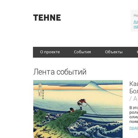
Но
Аэ
н
О проекте
События
Объекты
Лента событий
Ка
Бо
/ 
В эт
роль
оли
поя
под