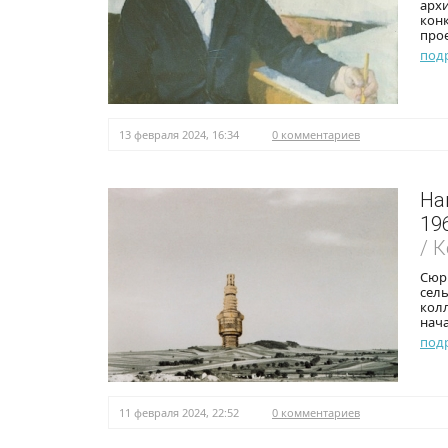
архи
кон
прое
под
13 февраля 2024, 16:34
0 комментариев
Han
19
/ 
Сюрр
сел
кол
нач
под
11 февраля 2024, 22:52
0 комментариев