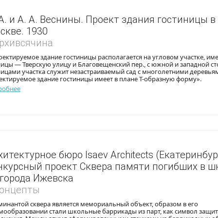
 А. и А. А. Веснины. Проект здания гостиницы в
скве. 1930
Архивсячина
оектируемое здание гостиницы располагается на угловом участке, и
ицы — Тверскую улицу и Благовещенский пер., с южной и западной с
ницами участка служит незастраиваемый сад с многолетними деревья
ектируемое здание гостиницы имеет в плане Т-образную форму».
робнее
хитектурное бюро Isaev Architects (Екатеринбург
нкурсный проект Сквера памяти погибших в 
 города Ижевска
Концепты
минантой сквера является мемориальный объект, образом в его
мообразовании стали школьные баррикады из парт, как символ защит