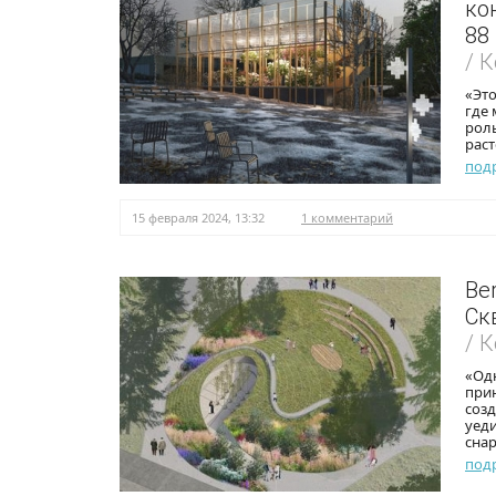
ко
88
/ 
«Это
где
роль
раст
под
15 февраля 2024, 13:32
1 комментарий
Be
Ск
/ 
«Одн
при
созд
уед
сна
под