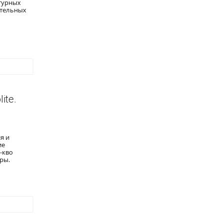
ктурных
ительных
ite.
я и
ие
-кво
ры.