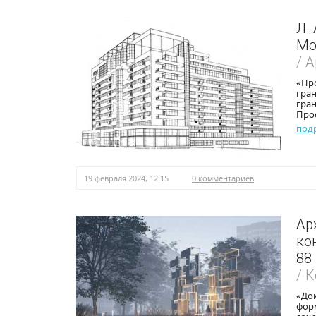
Л.
Мо
/ 
«Пр
гран
гра
Про
под
19 февраля 2024, 12:15
0 комментариев
Ар
ко
88
/ 
«До
фор