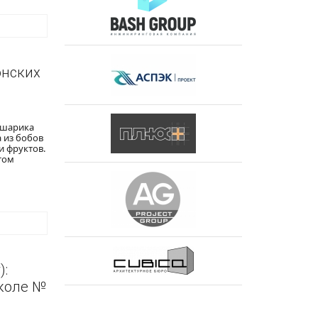
онских
 шарика
 из бобов
и фруктов.
том
):
школе №