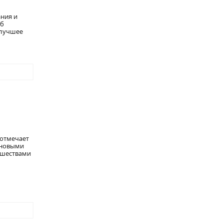
ния и
об
 лучшее
 отмечает
 новыми
ишествами