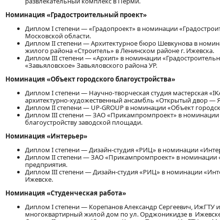
развлекательный комплекс в Перми.
Номинация «Градостроительный проект»
Диплом І степени — «Градопроект» в номинации «Градостроит
Московской области.
Диплом ІІ степени — Архитектурное бюро Шевкунова в номин
жилого района «Строитель» в Ленинском районе г. Ижевска.
Диплом ІІІ степени — «Архип» в номинации «Градостроитель
«Завьяловское» Завьяловского района УР.
Номинация «Объект городского благоустройства»
Диплом І степени — Научно-творческая студия мастерская «I
архитектурно-художественный ансамбль «Открытый двор — 
Диплом ІІ степени — UP-GROUP в номинации «Объект городско
Диплом ІІІ степени — ЗАО «Прикампромпроект» в номинации 
благоустройству заводской площади.
Номинация «Интерьер»
Диплом І степени — Дизайн-студия «РИЦ» в номинации «Интер
Диплом ІІ степени — ЗАО «Прикампромпроект» в номинации 
предприятия.
Диплом ІІІ степени — Дизайн-студия «РИЦ» в номинации «Инт
Ижевске.
Номинация «Студенческая работа»
Диплом І степени — Корепанов Александр Сергеевич, ИжГТУ и
многоквартирный жилой дом по ул. Орджоникидзе в Ижевске