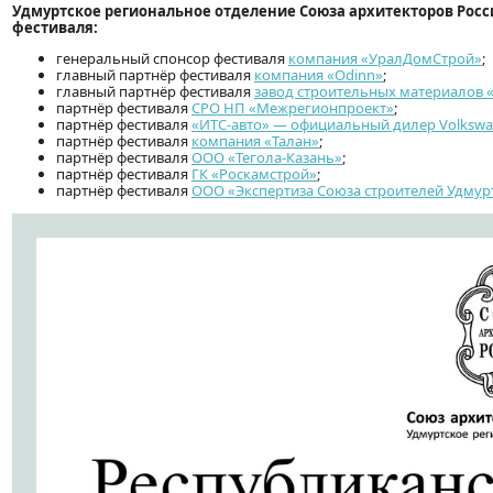
Удмуртское региональное отделение Союза архитекторов Рос
фестиваля:
генеральный спонсор фестиваля
компания «УралДомСтрой»
;
главный партнёр фестиваля
компания «Odinn»
;
главный партнёр фестиваля
завод строительных материалов 
партнёр фестиваля
СРО НП «Межрегионпроект»
;
партнёр фестиваля
«ИТС-авто» — официальный дилер Volksw
партнёр фестиваля
компания «Талан»
;
партнёр фестиваля
ООО «Тегола-Казань»
;
партнёр фестиваля
ГК «Роскамстрой»
;
партнёр фестиваля
ООО «Экспертиза Союза строителей Удмур