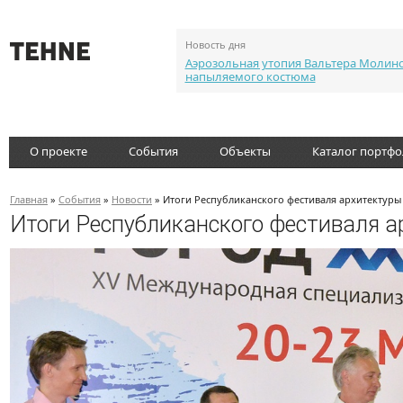
Новость дня
Аэрозольная утопия Вальтера Молин
напыляемого костюма
О проекте
События
Объекты
Каталог портф
Главная
»
События
»
Новости
» Итоги Республиканского фестиваля архитектуры 
Итоги Республиканского фестиваля а