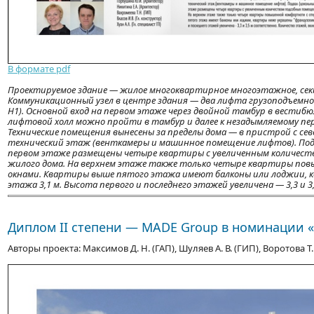
В формате pdf
Проектируемое здание — жилое многоквартирное многоэтажное, секц
Коммуникационный узел в центре здания — два лифта грузоподъемнос
Н1). Основной вход на первом этаже через двойной тамбур в вестибю
лифтовой холл можно пройти в тамбур и далее к незадымляемому пер
Технические помещения вынесены за пределы дома — в пристрой с се
технический этаж (венткамеры и машинное помещение лифтов). Под
первом этаже размещены четыре квартиры с увеличенным количест
жилого дома. На верхнем этаже также только четыре квартиры п
окнами. Квартиры выше пятого этажа имеют балконы или лоджии, 
этажа 3,1 м. Высота первого и последнего этажей увеличена — 3,3 и 
Диплом ІІ степени — MADE Group в номинации «
Авторы проекта: Максимов Д. Н. (ГАП), Шуляев А. В. (ГИП), Воротова Т. В. 