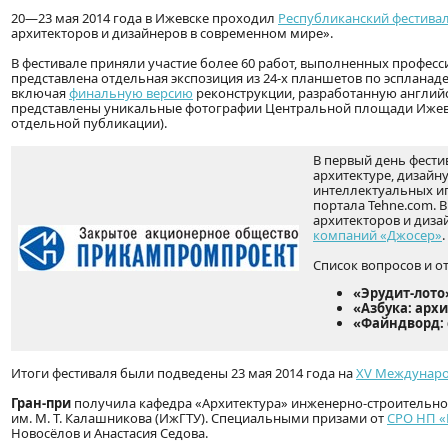
20—23 мая 2014 года в Ижевске проходил
Республиканский фестивал
архитекторов и дизайнеров в современном мире».
В фестивале приняли участие более 60 работ, выполненных профес
представлена отдельная экспозиция из 24-х планшетов по эспланад
включая
финальную версию
реконструкции, разработанную английск
представлены уникальные фотографии Центральной площади Ижевск
отдельной публикации).
В первый день фести
архитектуре, дизайн
интеллектуальных иг
портала Tehne.com. 
архитекторов и диза
компаний «Джосер»
.
Список вопросов и о
«Эрудит-лото
«Азбука: арх
«Файндворд:
Итоги фестиваля были подведены 23 мая 2014 года на
XV Междунаро
Гран-при
получила кафедра «Архитектура» инженерно-строительног
им. М. Т. Калашникова (ИжГТУ). Специальными призами от
СРО НП 
Новосёлов и Анастасия Седова.