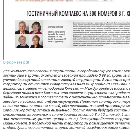
В формате pdf
Для комплексного освоения территории в городском округе Химки Мо
гостиницы в границах землепользования площадью 0,99 га. Границы
учетом благоустройства прилегающей территории. В границах прое
территории относится к кварталу Клязьма микрорайона Клязьма-Ст
являются: с севера — автодорога Клязьма — Международное шоссе, с
береговая полоса реки Клязьмы, что является существенным градо
заданию заказчика в соответствии с разрешенным использованием 
звезды» с необходимой инфраструктурой. Проектом планировки тер
внешних транспортных связей, обеспечивающих выход проектируемы
хорошие характеристики визуальной доступности будущей гостиниц
многоэтажных овальных в плане башнях высотой 8 и 12 этажей. 1 эта
зал, переговорные, фитнес-центр и т. п.). Благоустройством терр
машиномест. В подземной части территории размещается автостоян
индивидуального автотранспорта жителей соседнего жилого компл