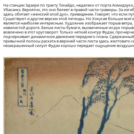
На станции Эдзири по тракту Токайдо, недалеко от порта Аомидзуко
Убакэикэ. Вероятно, это оно белеет в правой части гравюры. За и
здесь обитает «женский злой дух», привидение. Говорят, что если пу
Существуют и другие версии этой легенды. Но Хокусая больше всего 
является наиболее интересным. Художник изображает порыв ветра,
извилистой дороге. Белые листы бумаги, выхваченные из рук порывом
вовлечено в этот круговорот. Только четкий контур Фудзи, прочер
подчеркивает динамичное движение переднего плана. Сдержанный 
привычной полосы раската в верхней части листа здесь желтовато-с
незакрашенный силуэт Фудзи хорошо передает ощущение воздушн