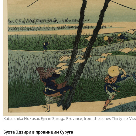
Katsushika Hokusai. Ejiri in Suruga Province, from the series Thirty-six Vi
Бухта Эдзири в провинции Суруга