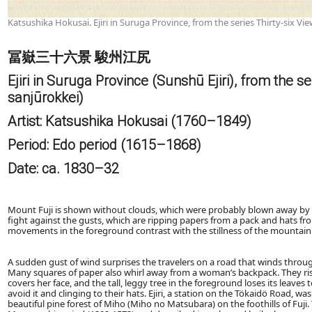
Katsushika Hokusai. Ejiri in Suruga Province, from the series Thirty-six Vi
冨嶽三十六景 駿州江尻
Ejiri in Suruga Province (Sunshū Ejiri), from the s
sanjūrokkei)
Artist: Katsushika Hokusai (1760–1849)
Period: Edo period (1615–1868)
Date: ca. 1830–32
Mount Fuji is shown without clouds, which were probably blown away by 
fight against the gusts, which are ripping papers from a pack and hats fro
movements in the foreground contrast with the stillness of the mountai
A sudden gust of wind surprises the travelers on a road that winds throug
Many squares of paper also whirl away from a woman’s backpack. They rise 
covers her face, and the tall, leggy tree in the foreground loses its leaves 
avoid it and clinging to their hats. Ejiri, a station on the Tökaidö Road, 
beautiful pine forest of Miho (Miho no Matsubara) on the foothills of Fuji.