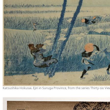
Katsushika Hokusai. Ejiri in Suruga Province, from the series Thirty-six Vi