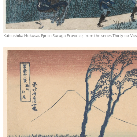
Katsushika Hokusai. Ejiri in Suruga Province, from the series Thirty-six Vi