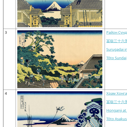
3
Район Сунд
冨嶽三十六
Surugadai i
Tōto Sundai
4
Храм Хонга
冨嶽三十六
Honganji at
Tōto Asakus