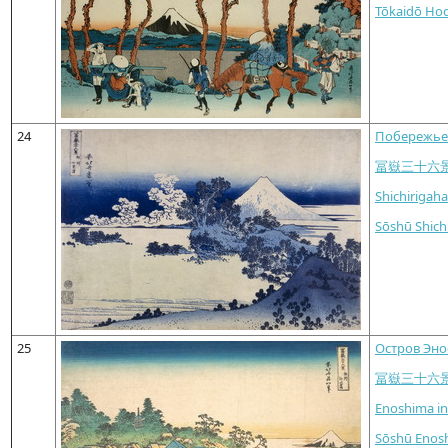
Tōkaidō Ho
24
Побережье 
冨嶽三十六
Shichirigah
Sōshū Shich
25
Остров Эно
冨嶽三十六
Enoshima in
Sōshū Enos