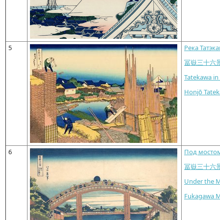
5
Река Татэка
冨嶽三十六
Tatekawa in
Honjō Tate
6
Под мостом
冨嶽三十六
Under the 
Fukagawa M