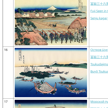
冨嶽三十六
Fuji Seen in
Senju kagai 
16
Остров Цук
冨嶽三十六
Tsukudajima
Buyō Tsuku
17
Морской пу