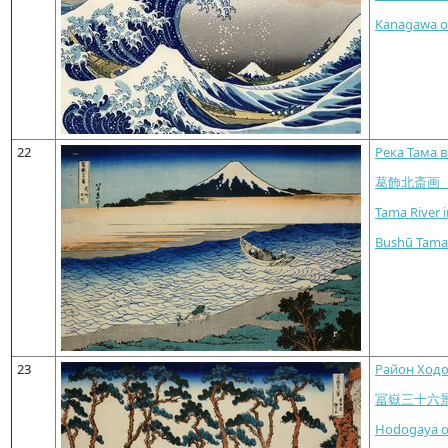
Kanagawa ok
22
Река Тама 
葛飾北斎画
Tama River 
Bushū Tam
23
Район Ходо
冨嶽三十六
Hodogaya o