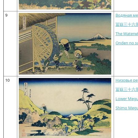
9
Водяная ме
冨嶽三十六
The Waterw
Onden no s
10
Низовье ре
冨嶽三十六
Lower Meg
Shimo Meg