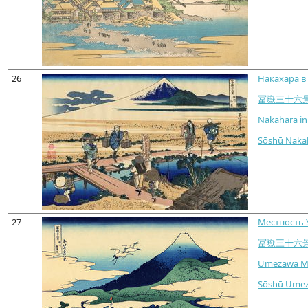
26
Накахара в
冨嶽三十六
Nakahara in
Sōshū Naka
27
Местность 
冨嶽三十六
Umezawa Ma
Sōshū Umez