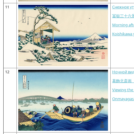
11
Снежное ут
冨嶽三十六
Morning aft
Koishikawa 
12
Ночной вид
葛飾北斎画
Viewing th
Onmayagashi