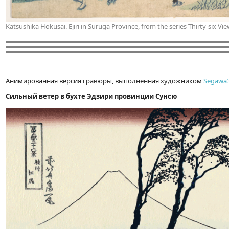
Katsushika Hokusai. Ejiri in Suruga Province, from the series Thirty-six Vi
Анимированная версия гравюры, выполненная художником
Segawa
Сильный ветер в бухте Эдзири провинции Сунсю