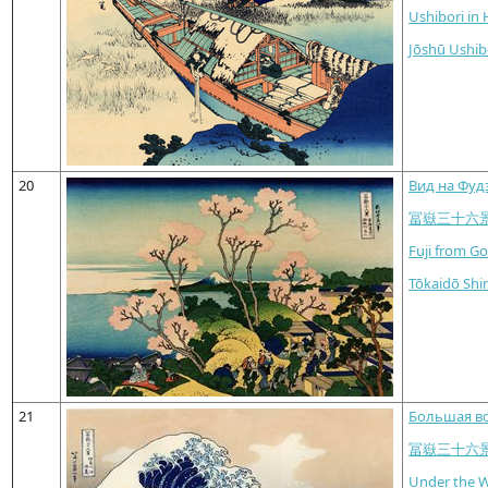
Ushibori in 
Jōshū Ushib
20
Вид на Фуд
冨嶽三十六
Fuji from G
Tōkaidō Shi
21
Большая во
冨嶽三十六
Under the 