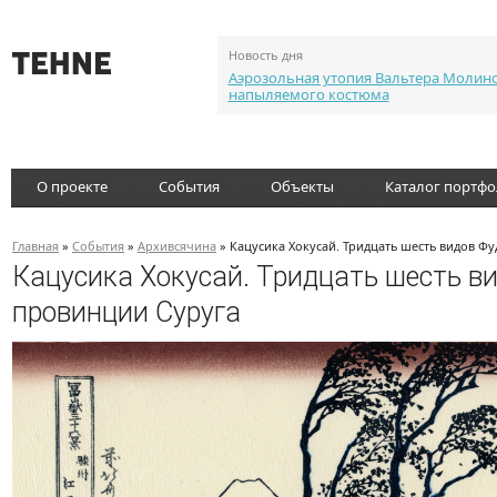
Новость дня
Аэрозольная утопия Вальтера Молин
напыляемого костюма
О проекте
События
Объекты
Каталог портф
Главная
»
События
»
Архивсячина
» Кацусика Хокусай. Тридцать шесть видов Фу
Кацусика Хокусай. Тридцать шесть ви
провинции Суруга