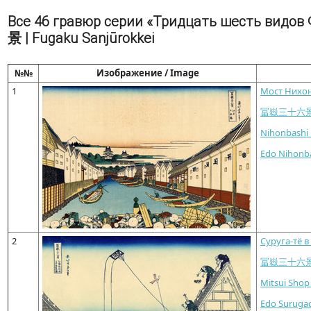
Все 46 гравюр серии «Тридцать шесть видов Ф
景 | Fugaku Sanjūrokkei
№№
Изображение / Image
1
Мост Нихон
冨嶽三十六
Nihonbashi 
Edo Nihonb
2
Суруга-тё в
冨嶽三十六
Mitsui Shop
Edo Surugac