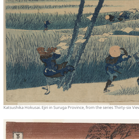
Katsushika Hokusai. Ejiri in Suruga Province, from the series Thirty-six Vi