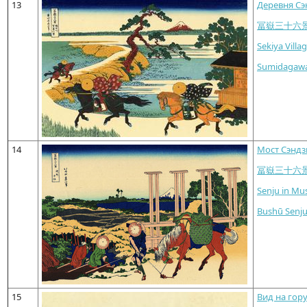
13
Деревня Сэ
冨嶽三十六
Sekiya Villa
Sumidagawa
14
Мост Сэндз
冨嶽三十六
Senju in Mu
Bushū Senj
15
Вид на гор