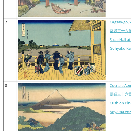
7
Садзаэ-до,
冨嶽三十六
Sazai Hall a
Gohyaku Rak
8
Сосна в Ао
冨嶽三十六
Cushion Pin
Aoyama enz