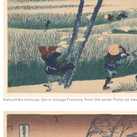
Katsushika Hokusai. Ejiri in Suruga Province, from the series Thirty-six Vi