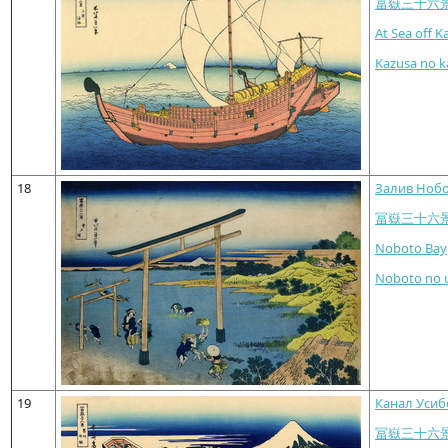
冨嶽三十六
At Sea off K
Kazusa no k
18
Залив Ноб
冨嶽三十六
Noboto Bay
Noboto no 
19
Канал Усиб
冨嶽三十六