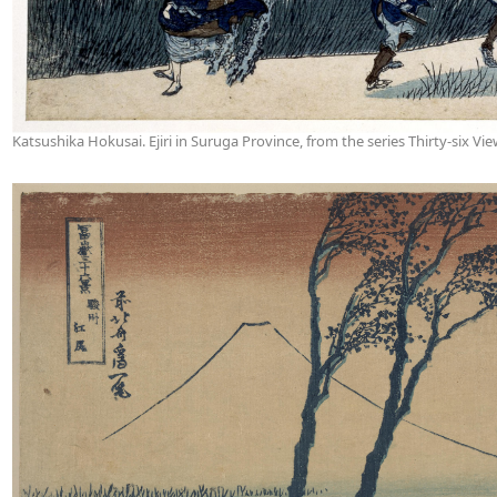
Katsushika Hokusai. Ejiri in Suruga Province, from the series Thirty-six Vi