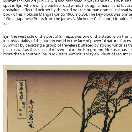
Muromachi period (1392-1573) and described in waka and haiku by numerou
spot in Ejiri, where only a banked road winds through a marsh, and focuse
unshaken, affected neither by the wind nor the human drama. Hokusai had 
book of his Hokusai Manga (Kondö 1966, no.35). The key-block was prin
– Great Japanese Prints from the James A. Michener Collection, Honolulu 
23)
Ejiri, the west side of the port of Shimizu, was one of the stations on the
insubstantiality of the human world in the face of powerful natural for
Summit ) by depicting a group of travelers buffeted by strong winds as the
plain as well as the sense of movement in the foreground, Hokusai has li
more than a contour line. “Hokusai’s Summit: Thirty-six Views of Mount F