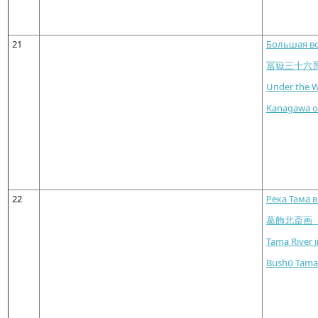
21
Большая во
冨嶽三十六
Under the 
Kanagawa ok
22
Река Тама 
葛飾北斎画
Tama River 
Bushū Tam