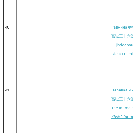
40
Равнина Фу
冨嶽三十六
Fujimigahar
Bishū Fujim
41
Перевал Ин
冨嶽三十六
The Inume P
Kōshū Inum