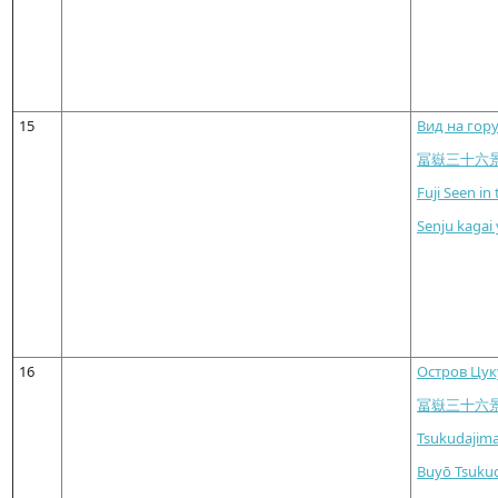
15
Вид на гор
冨嶽三十六
Fuji Seen in
Senju kagai 
16
Остров Цук
冨嶽三十六
Tsukudajima
Buyō Tsuku