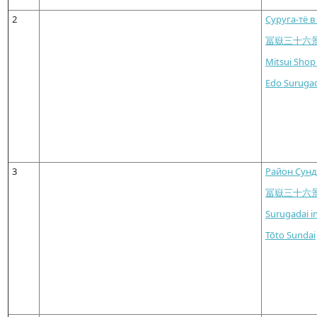
2
Суруга-тё в
冨嶽三十六
Mitsui Shop
Edo Surugac
3
Район Сунд
冨嶽三十六
Surugadai i
Tōto Sundai