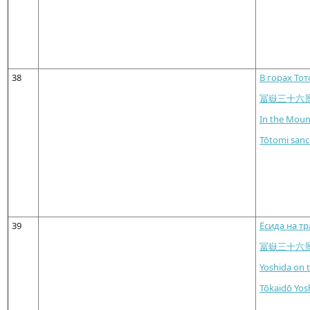
38
В горах То
冨嶽三十六
In the Moun
Tōtomi san
39
Ёсида на т
冨嶽三十六
Yoshida on 
Tōkaidō Yos