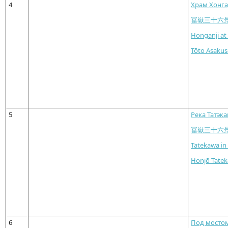
4
Храм Хонга
冨嶽三十六
Honganji at
Tōto Asakus
5
Река Татэка
冨嶽三十六
Tatekawa in
Honjō Tate
6
Под мостом