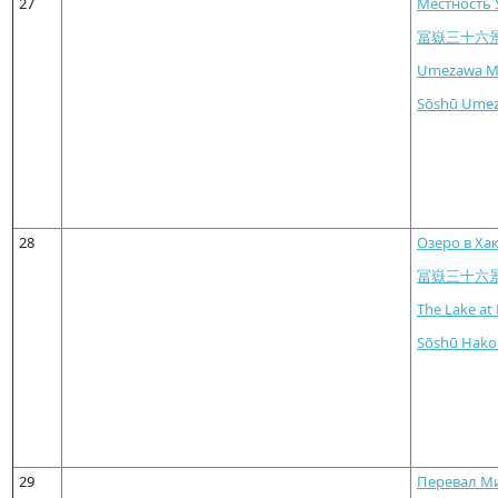
27
Местность 
冨嶽三十六
Umezawa Ma
Sōshū Umez
28
Озеро в Ха
冨嶽三十六
The Lake at
Sōshū Hako
29
Перевал Ми