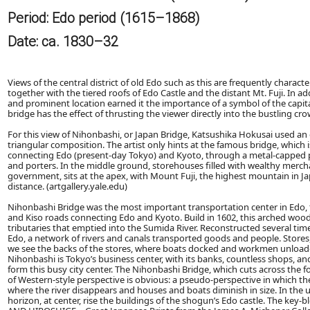
Period: Edo period (1615–1868)
Date: ca. 1830–32
Views of the central district of old Edo such as this are frequently characte
together with the tiered roofs of Edo Castle and the distant Mt. Fuji. In ad
and prominent location earned it the importance of a symbol of the capital
bridge has the effect of thrusting the viewer directly into the bustling
For this view of Nihonbashi, or Japan Bridge, Katsushika Hokusai used an
triangular composition. The artist only hints at the famous bridge, which is
connecting Edo (present-day Tokyo) and Kyoto, through a metal-capped po
and porters. In the middle ground, storehouses filled with wealthy merchan
government, sits at the apex, with Mount Fuji, the highest mountain in Ja
distance. (artgallery.yale.edu)
Nihonbashi Bridge was the most important transportation center in Edo
and Kiso roads connecting Edo and Kyoto. Build in 1602, this arched woo
tributaries that emptied into the Sumida River. Reconstructed several times 
Edo, a network of rivers and canals transported goods and people. Stores, 
we see the backs of the stores, where boats docked and workmen unloaded
Nihonbashi is Tokyo’s business center, with its banks, countless shops, a
form this busy city center. The Nihonbashi Bridge, which cuts across the 
of Western-style perspective is obvious: a pseudo-perspective in which the
where the river disappears and houses and boats diminish in size. In the up
horizon, at center, rise the buildings of the shogun’s Edo castle. The key