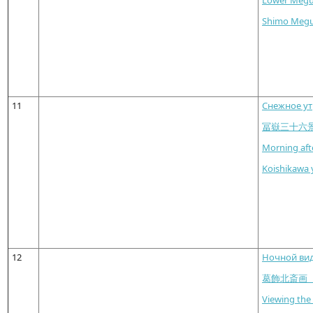
Shimo Meg
11
Снежное ут
冨嶽三十六
Morning aft
Koishikawa 
12
Ночной вид
葛飾北斎画
Viewing th