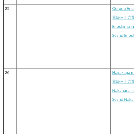
25
Остров Эно
冨嶽三十六
Enoshima in
Sōshū Enos
26
Накахара в
冨嶽三十六
Nakahara in
Sōshū Naka