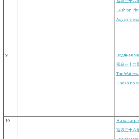
冨嶽三十六
Cushion Pin
Aoyama enz
9
Водяная ме
冨嶽三十六
The Waterw
Onden no s
10
Низовье ре
冨嶽三十六
Lower Meg