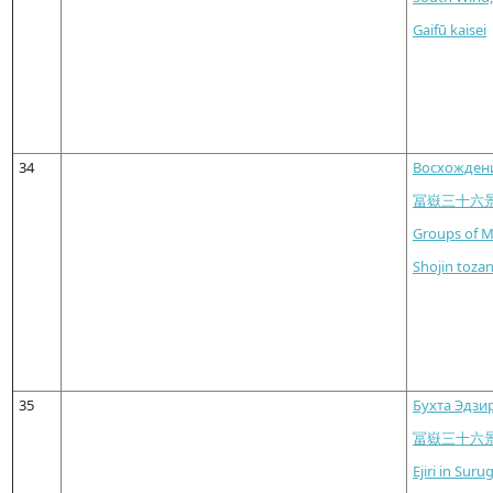
Gaifū kaisei
34
Восхождени
冨嶽三十六景
Groups of M
Shojin toza
35
Бухта Эдзи
冨嶽三十六景
Ejiri in Sur