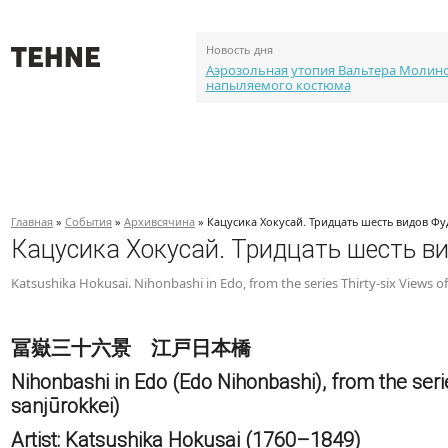
Новость дня
Аэрозольная утопия Вальтера Молин
напыляемого костюма
О проекте
События
Объекты
Каталог портф
Главная
»
События
»
Архивсячина
» Кацусика Хокусай. Тридцать шесть видов Фу
Кацусика Хокусай. Тридцать шесть ви
Katsushika Hokusai. Nihonbashi in Edo, from the series Thirty-six Views o
冨嶽三十六景 江戸日本橋
Nihonbashi in Edo (Edo Nihonbashi), from the seri
sanjūrokkei)
Artist: Katsushika Hokusai (1760–1849)