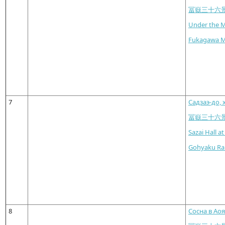
冨嶽三十六
Under the 
Fukagawa M
7
Садзаэ-до,
冨嶽三十六
Sazai Hall a
Gohyaku Rak
8
Сосна в Ао