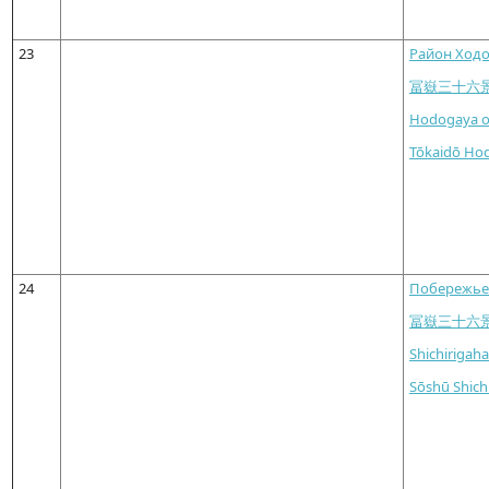
23
Район Ходо
冨嶽三十六
Hodogaya o
Tōkaidō Ho
24
Побережье 
冨嶽三十六
Shichirigah
Sōshū Shich