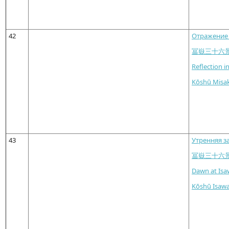
42
Отражение 
冨嶽三十六
Reflection i
Kōshū Misa
43
Утренняя з
冨嶽三十六
Dawn at Isaw
Kōshū Isawa