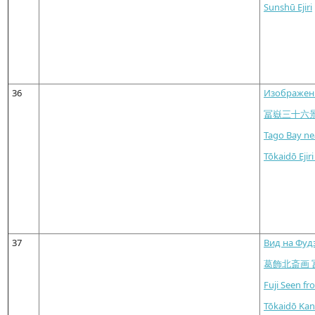
Sunshū Ejiri
36
Изображени
冨嶽三十六
Tago Bay nea
Tōkaidō Ejir
37
Вид на Фудз
葛飾北斎画 
Fuji Seen f
Tōkaidō Kan