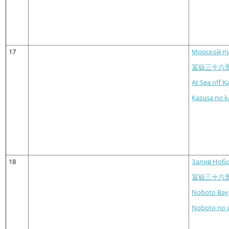
17
Морской пу
冨嶽三十六
At Sea off K
Kazusa no k
18
Залив Ноб
冨嶽三十六
Noboto Bay
Noboto no 