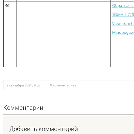
46
Обратная с
冨嶽三十六
View from th
Minobugawa 
9 сентября 2021, 9:56
0 комментариев
Комментарии
Добавить комментарий