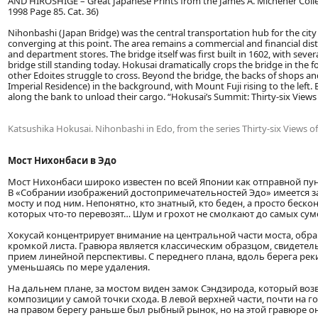
AND HIROSHIGE – Great Japanese Prints from the James A. Michener Colle
1998 Page 85. Cat. 36)
Nihonbashi (Japan Bridge) was the central transportation hub for the city
converging at this point. The area remains a commercial and financial di
and department stores. The bridge itself was first built in 1602, with seve
bridge still standing today. Hokusai dramatically crops the bridge in the 
other Edoites struggle to cross. Beyond the bridge, the backs of shops 
Imperial Residence) in the background, with Mount Fuji rising to the lef
along the bank to unload their cargo. “Hokusai’s Summit: Thirty-six Views
Katsushika Hokusai. Nihonbashi in Edo, from the series Thirty-six Views o
Мост Нихонбаси в Эдо
Мост Нихонбаси широко известен по всей Японии как отправной пункт
В «Собрании изображений достопримечательностей Эдо» имеется зап
мосту и под ним. Непонятно, кто знатный, кто беден, а просто бес
которых что-то перевозят… Шум и грохот не смолкают до самых сум
Хокусай концентрирует внимание на центральной части моста, обр
кромкой листа. Гравюра является классическим образцом, свидетел
прием линейной перспективы. С переднего плана, вдоль берега реки
уменьшаясь по мере удаления.
На дальнем плане, за мостом виден замок Сэндзирода, который во
композиции у самой точки схода. В левой верхней части, почти на 
на правом берегу раньше был рыбный рынок, но на этой гравюре он