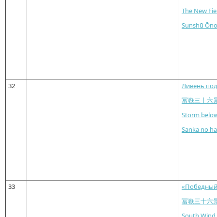
The New Fie
Sunshū Ōno
32
Ливень под
冨嶽三十六景
Storm below
Sanka no ha
33
«Победный 
冨嶽三十六景
South Wind,