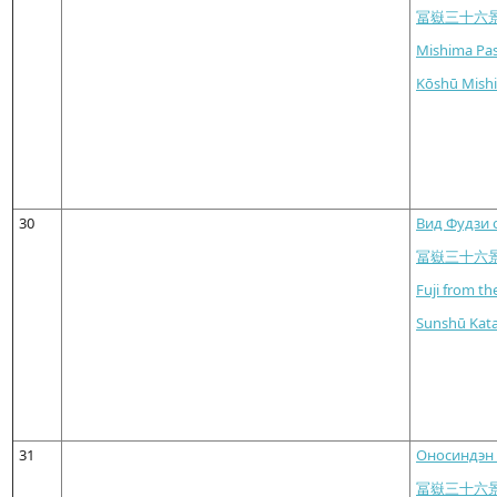
冨嶽三十六
Mishima Pas
Kōshū Mish
30
Вид Фудзи 
冨嶽三十六
Fuji from th
Sunshū Kata
31
Оносиндэн 
冨嶽三十六