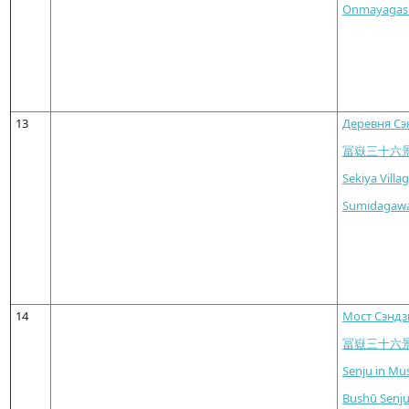
Onmayagashi
13
Деревня Сэ
冨嶽三十六
Sekiya Villa
Sumidagawa
14
Мост Сэндз
冨嶽三十六
Senju in Mu
Bushū Senj