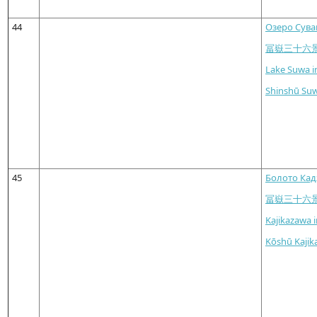
44
Озеро Сува
冨嶽三十六
Lake Suwa i
Shinshū Su
45
Болото Кад
冨嶽三十六
Kajikazawa i
Kōshū Kajik