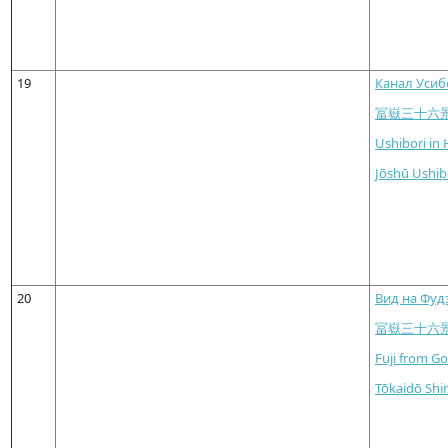
19
Канал Усиб
冨嶽三十六
Ushibori in 
Jōshū Ushib
20
Вид на Фуд
冨嶽三十六
Fuji from G
Tōkaidō Shi