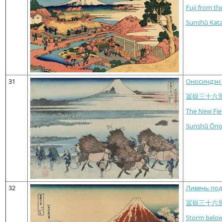
Fuji from th
Sunshū Kata
31
Оносиндэн 
冨嶽三十六
The New Fie
Sunshū Ōno
32
Ливень под
冨嶽三十六景
Storm below