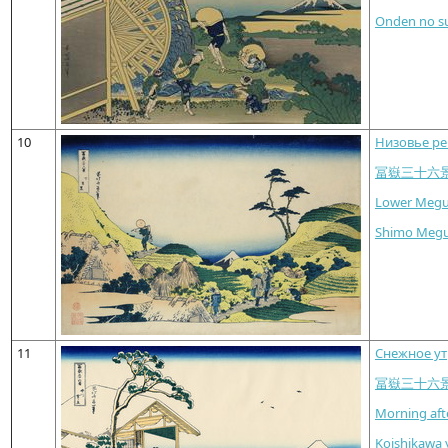
Onden no s
10
Низовье ре
冨嶽三十六
Lower Meg
Shimo Meg
11
Снежное ут
冨嶽三十六
Morning aft
Koishikawa 