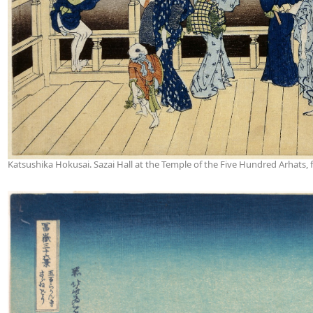
Katsushika Hokusai. Sazai Hall at the Temple of the Five Hundred Arhats, f