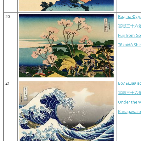
20
Вид на Фуд
冨嶽三十六
Fuji from G
Tōkaidō Shi
21
Большая во
冨嶽三十六
Under the 
Kanagawa ok