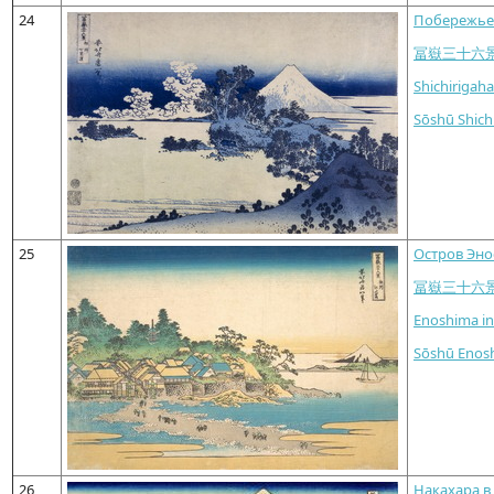
24
Побережье 
冨嶽三十六
Shichirigah
Sōshū Shich
25
Остров Эно
冨嶽三十六
Enoshima in
Sōshū Enos
26
Накахара в