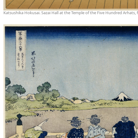
Katsushika Hokusai. Sazai Hall at the Temple of the Five Hundred Arhats, f