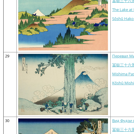
冨嶽三十六
The Lake at
Sōshū Hako
29
Перевал Ми
冨嶽三十六
Mishima Pas
Kōshū Mish
30
Вид Фудзи 
冨嶽三十六