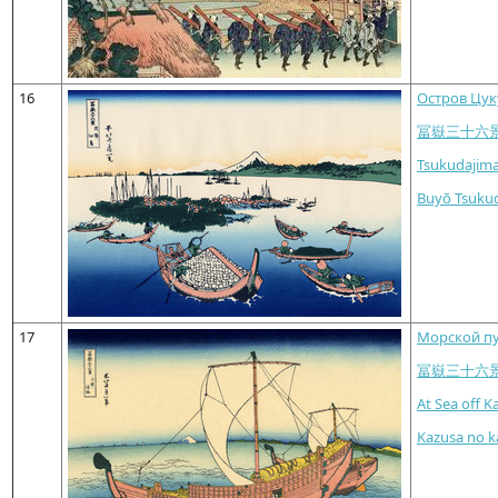
16
Остров Цук
冨嶽三十六
Tsukudajima
Buyō Tsuku
17
Морской пу
冨嶽三十六
At Sea off K
Kazusa no k