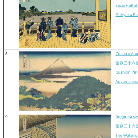
Sazai Hall a
Gohyaku Rak
8
Сосна в Ао
冨嶽三十六
Cushion Pin
Aoyama enz
9
Водяная ме
冨嶽三十六
The Waterw