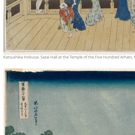
Katsushika Hokusai. Sazai Hall at the Temple of the Five Hundred Arhats, f