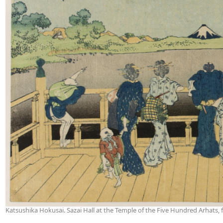
Katsushika Hokusai. Sazai Hall at the Temple of the Five Hundred Arhats, f