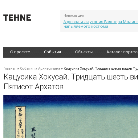
Новость дня
Аэрозольная утопия Вальтера Молин
напыляемого костюма
О проекте
События
Объекты
Каталог портф
Главная
»
События
»
Архивсячина
» Кацусика Хокусай. Тридцать шесть видов Фуд
Кацусика Хокусай. Тридцать шесть ви
Пятисот Архатов