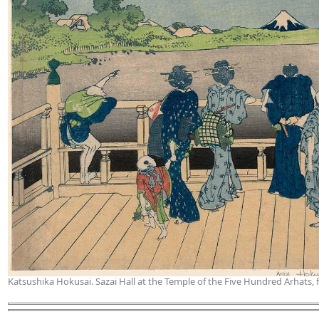
Katsushika Hokusai. Sazai Hall at the Temple of the Five Hundred Arhats, f