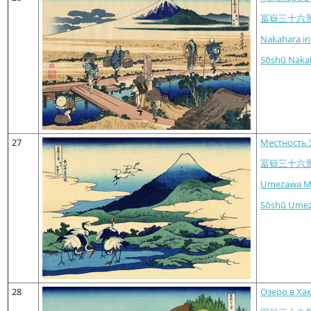
冨嶽三十六
Nakahara in
Sōshū Naka
27
Местность 
冨嶽三十六
Umezawa Ma
Sōshū Umez
28
Озеро в Ха