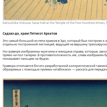
Katsushika Hokusai. Sazai Hall at the Temple of the Five Hundred Arhats, f
Садзаэ-до, храм Пятисот Архатов
Это самый большой из пяти храмов в Эдо, который был построен к юг
отдельно построенной лестницей, ведущей на вершину трехъярусн
На гравюре изображены мужчина и женщина справа, которые, зако
прямо на пол галереи. В противоположность им, слева изображен 
показывает пальцем на Фудзи.
Гравюра отличается богато разработанной колористической гаммой.
образуемых с помощью приема «итабокаси» — раската для передачи