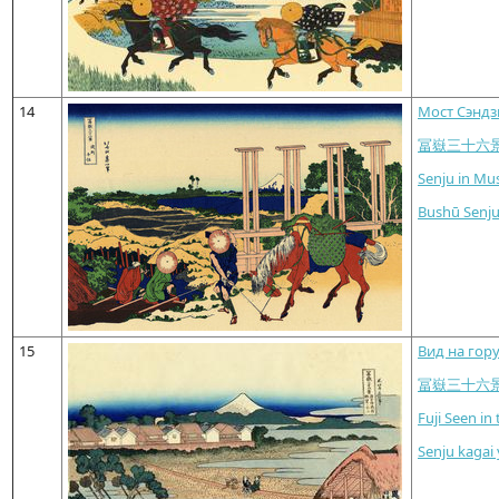
14
Мост Сэндз
冨嶽三十六
Senju in Mu
Bushū Senj
15
Вид на гор
冨嶽三十六
Fuji Seen in
Senju kagai 