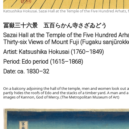
Katsushika Hokusai. Sazai Hall at the Temple of the Five Hundred Arhats, f
冨嶽三十六景 五百らかん寺さざゐどう
Sazai Hall at the Temple of the Five Hundred Arh
Thirty-six Views of Mount Fuji (Fugaku sanjūrokk
Artist: Katsushika Hokusai (1760–1849)
Period: Edo period (1615–1868)
Date: ca. 1830–32
On a balcony adjoining the hall of the temple, men and women look out ac
partly hides the roofs of Edo and the stacks of a timber yard. A man and 
images of Kannon, God of Mercy. (The Metropolitan Museum of Art)