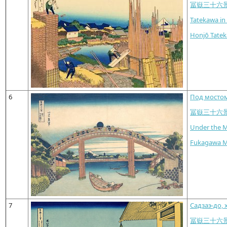
冨嶽三十六
Tatekawa in
Honjō Tate
6
Под мостом
冨嶽三十六
Under the 
Fukagawa M
7
Садзаэ-до,
冨嶽三十六