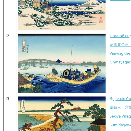
12
Ночной вид
葛飾北斎画
Viewing th
Onmayagashi
13
Деревня Сэ
冨嶽三十六
Sekiya Villa
Sumidagawa