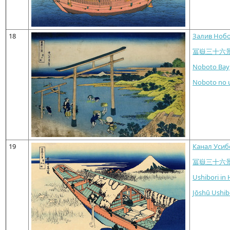
18
Залив Ноб
冨嶽三十六
Noboto Bay
Noboto no 
19
Канал Усиб
冨嶽三十六
Ushibori in 
Jōshū Ushib