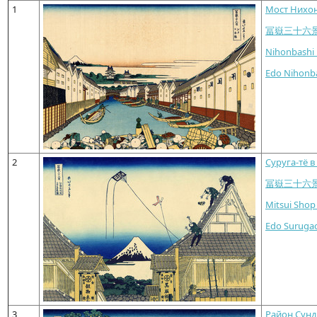
1
Мост Нихон
冨嶽三十六
Nihonbashi 
Edo Nihonb
2
Суруга-тё в
冨嶽三十六
Mitsui Shop
Edo Surugac
3
Район Сунд