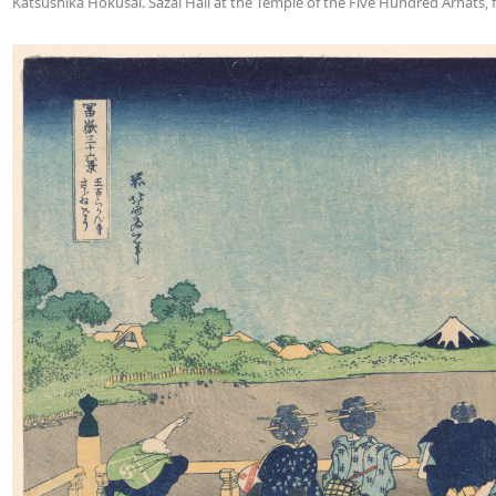
Katsushika Hokusai. Sazai Hall at the Temple of the Five Hundred Arhats, f