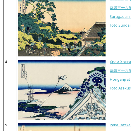
冨嶽三十六
Surugadai i
Tōto Sundai
4
Храм Хонга
冨嶽三十六
Honganji at
Tōto Asakus
5
Река Татэка