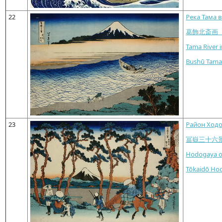
22
Река Тама 
葛飾北斎画
Tama River 
Bushū Tam
23
Район Ходо
冨嶽三十六
Hodogaya o
Tōkaidō Ho